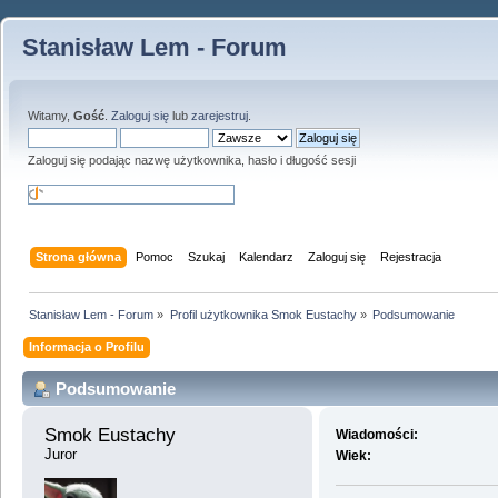
Stanisław Lem - Forum
Witamy,
Gość
.
Zaloguj się
lub
zarejestruj
.
Zaloguj się podając nazwę użytkownika, hasło i długość sesji
Strona główna
Pomoc
Szukaj
Kalendarz
Zaloguj się
Rejestracja
Stanisław Lem - Forum
»
Profil użytkownika Smok Eustachy
»
Podsumowanie
Informacja o Profilu
Podsumowanie
Smok Eustachy 
Wiadomości:
Juror
Wiek: