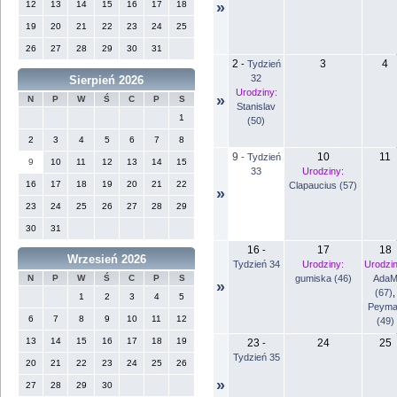
12
13
14
15
16
17
18
»
19
20
21
22
23
24
25
26
27
28
29
30
31
2
3
4
-
Tydzień
32
Sierpień 2026
Urodziny:
»
N
P
W
Ś
C
P
S
Stanislav
1
(50)
2
3
4
5
6
7
8
9
10
11
-
Tydzień
9
10
11
12
13
14
15
33
Urodziny:
16
17
18
19
20
21
22
Clapaucius (57)
»
23
24
25
26
27
28
29
30
31
16
17
18
-
Wrzesień 2026
Tydzień 34
Urodziny:
Urodzin
gumiska (46)
Ada
N
P
W
Ś
C
P
S
»
(67)
,
1
2
3
4
5
Peyma
6
7
8
9
10
11
12
(49)
13
14
15
16
17
18
19
23
24
25
-
Tydzień 35
20
21
22
23
24
25
26
»
27
28
29
30