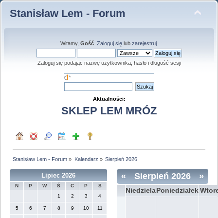
Stanisław Lem - Forum
Witamy,
Gość
.
Zaloguj się
lub
zarejestruj
.
Zaloguj się podając nazwę użytkownika, hasło i długość sesji
Aktualności:
SKLEP LEM MRÓZ
Stanisław Lem - Forum
»
Kalendarz
»
Sierpień 2026
«
Sierpień 2026
»
Lipiec 2026
N
P
W
Ś
C
P
S
Niedziela
Poniedziałek
Wtor
1
2
3
4
5
6
7
8
9
10
11