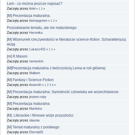
Lem - co można jeszcze napisać?
Zaczęty przez
Ariel
«
1
2
»
[M] Prezentacja maturalna.
Zaczęty przez
bishopgreen
«
1
2
»
Poszukiwanie tematu, ale nie maturalnego.
Zaczęty przez
Heronika
[M] Wizerunek rzeczywistości w literaturze science-fiction. Scharakteryzuj
wizję
Zaczęty przez
Lukasz432
«
1
2
»
[m] R.Mason
Zaczęty przez
nemeskin
[M]Prezentacja maturalna z twórczością Lema w roli głównej
Zaczęty przez
Malbert
[M] Fantasy i Science-Fiction
Zaczęty przez
Astaroth
«
1
2
3
4
»
[M] Prezentacja maturalna: Samotność człowieka we wszechświecie.
Zaczęty przez
jestem.ruby
[M] Prezentacja maturalna
Zaczęty przez
Martiska
[M]. Literackie i filmowe wizje przyszłości.
Zaczęty przez
olaunia
[M] Temat maturalny z polskiego
Zaczęty przez
Eternia05