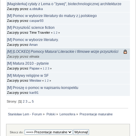
[Magisterka] cytaty z Lema o "żywej", biotechnologicznej architekturze
Zaczęty przez
a.obtulka
[M] Pomoc w wyborze literatury do matury z j.polskiego
Zaczęty przez
caspar93
[M] Przyszłość science fiction
Zaczęty przez Time Traveler
«
1
2
»
[M] Pomoc w wyborze literatury.
Zaczęty przez
Aman
[M] [LOCKED] Pomocy Matura! Literackie i filmowe wizje przyszłości
Zaczęty przez elmata
[M] Matura 2010 - pytanie
Zaczęty przez
Papaw
«
1
2
3
»
[M] Motywy religijne w SF
Zaczęty przez
Miesław
«
1
2
»
[M] Proszę o pomoc w napisaniu konspektu
Zaczęty przez
kari91
Strony: [
1
]
2
3
...
5
Stanisław Lem - Forum
»
Polski
»
Lemosfera
»
Prezentacje maturalne
Skocz do: