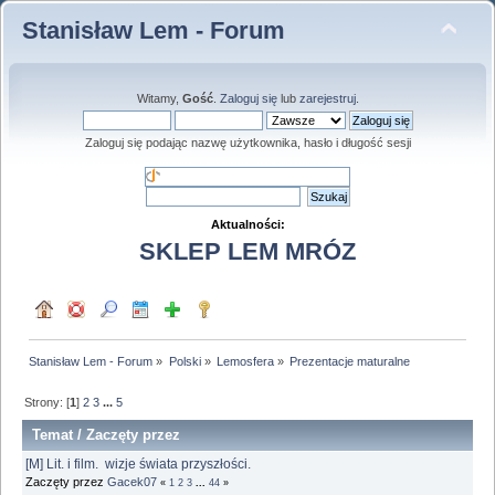
Stanisław Lem - Forum
Witamy,
Gość
.
Zaloguj się
lub
zarejestruj
.
Zaloguj się podając nazwę użytkownika, hasło i długość sesji
Aktualności:
SKLEP LEM MRÓZ
Stanisław Lem - Forum
»
Polski
»
Lemosfera
»
Prezentacje maturalne
Strony: [
1
]
2
3
...
5
Temat
/
Zaczęty przez
[M] Lit. i film. wizje świata przyszłości.
Zaczęty przez
Gacek07
«
1
2
3
...
44
»