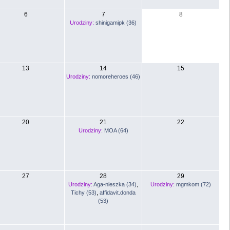
6
7
8
Urodziny:
shinigamipk (36)
13
14
15
Urodziny:
nomoreheroes (46)
20
21
22
Urodziny:
MOA (64)
27
28
29
Urodziny:
Aga-nieszka (34)
,
Urodziny:
mgmkom (72)
Tichy (53)
,
affidavit.donda
(53)