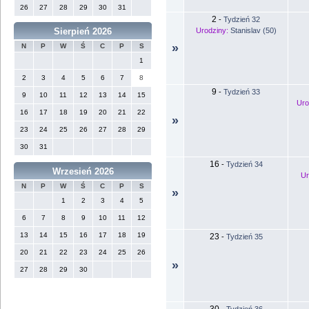
26
27
28
29
30
31
2
-
Tydzień 32
Urodziny:
Stanislav (50)
Sierpień 2026
»
N
P
W
Ś
C
P
S
1
2
3
4
5
6
7
8
9
-
Tydzień 33
9
10
11
12
13
14
15
Uro
16
17
18
19
20
21
22
»
23
24
25
26
27
28
29
30
31
16
-
Tydzień 34
Wrzesień 2026
Ur
N
P
W
Ś
C
P
S
»
1
2
3
4
5
6
7
8
9
10
11
12
13
14
15
16
17
18
19
23
-
Tydzień 35
20
21
22
23
24
25
26
»
27
28
29
30
30
-
Tydzień 36