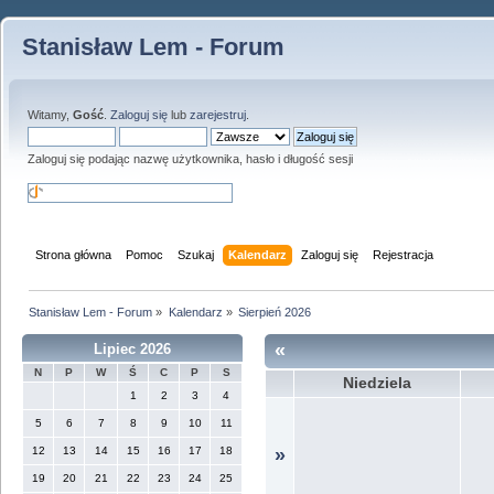
Stanisław Lem - Forum
Witamy,
Gość
.
Zaloguj się
lub
zarejestruj
.
Zaloguj się podając nazwę użytkownika, hasło i długość sesji
Strona główna
Pomoc
Szukaj
Kalendarz
Zaloguj się
Rejestracja
Stanisław Lem - Forum
»
Kalendarz
»
Sierpień 2026
«
Lipiec 2026
N
P
W
Ś
C
P
S
Niedziela
1
2
3
4
5
6
7
8
9
10
11
12
13
14
15
16
17
18
»
19
20
21
22
23
24
25