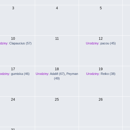
3
4
5
10
11
12
dziny:
Clapaucius (57)
Urodziny:
pacou (45)
17
18
19
odziny:
gumiska (46)
Urodziny:
AdaM (67)
,
Peyman
Urodziny:
Reiko (38)
(49)
24
25
26
31