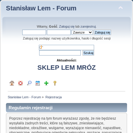
Stanisław Lem - Forum
Witamy,
Gość
.
Zaloguj się
lub
zarejestruj
.
Zaloguj się podając nazwę użytkownika, hasło i długość sesji
Aktualności:
SKLEP LEM MRÓZ
Stanisław Lem - Forum
»
Rejestracja
Regulamin rejestracji
Poprzez rejestrację na tym forum wyrażasz zgodę, że nie będziesz
wysyłał/a żadnych treści, które są fałszywe, zniesławiające,
niedokładne, obraźliwe, wulgarne, wyrażające nienawiść, napastliwe,
obsceniczne, profanujące orientację seksualną, grożące, naruszające