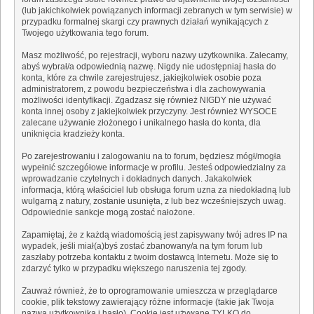
(lub jakichkolwiek powiązanych informacji zebranych w tym serwisie) w
przypadku formalnej skargi czy prawnych działań wynikających z
Twojego użytkowania tego forum.
Masz możliwość, po rejestracji, wyboru nazwy użytkownika. Zalecamy,
abyś wybrał/a odpowiednią nazwę. Nigdy nie udostępniaj hasła do
konta, które za chwile zarejestrujesz, jakiejkolwiek osobie poza
administratorem, z powodu bezpieczeństwa i dla zachowywania
możliwości identyfikacji. Zgadzasz się również NIGDY nie używać
konta innej osoby z jakiejkolwiek przyczyny. Jest również WYSOCE
zalecane używanie złożonego i unikalnego hasła do konta, dla
uniknięcia kradzieży konta.
Po zarejestrowaniu i zalogowaniu na to forum, będziesz mógł/mogła
wypełnić szczegółowe informacje w profilu. Jesteś odpowiedzialny za
wprowadzanie czytelnych i dokładnych danych. Jakakolwiek
informacja, którą właściciel lub obsługa forum uzna za niedokładną lub
wulgarną z natury, zostanie usunięta, z lub bez wcześniejszych uwag.
Odpowiednie sankcje mogą zostać nałożone.
Zapamiętaj, że z każdą wiadomością jest zapisywany twój adres IP na
wypadek, jeśli miał(a)byś zostać zbanowany/a na tym forum lub
zaszłaby potrzeba kontaktu z twoim dostawcą Internetu. Może się to
zdarzyć tylko w przypadku większego naruszenia tej zgody.
Zauważ również, że to oprogramowanie umieszcza w przeglądarce
cookie, plik tekstowy zawierający różne informacje (takie jak Twoja
nazwa użytkownika i hasło). Cookie jest używane TYLKO do