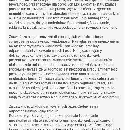
prywatność, przeznaczone dla dorosłych lub jakkolwiek naruszające
polskie lub międzynarodowe prawo. Wyrażasz również zgodę na
niepublikowanie żadnych materiałów chronionych prawami autorskimi,
o ile nie posiadasz praw do tych materiałów lub pisemnej zgody
właściciela praw do tych materiałów. Spamowanie, floodowanie,
reklamy, łańcuszki, piramidy oraz podżeganie są również zabronione.
Zauważ, że nie jest możliwe dla obsługi lub właścicieli forum
sprawdzenie poprawności wiadomości. Pamiętaj, że nie monitorujemy
na bieżąco wysłanych wiadomości, tak więc nie jesteśmy
odpowiedzialni za zawarte w nich treści. Nie gwarantujemy
dokładności, kompletności czy przydatności jakichkolwiek
prezentowanych informacji. Wiadomości wyrażają opinię autorów i
niekoniecznie opinię tego forum, jego załogi lub właściciela forum.
Ktokolwiek uważa, że wiadomość jest niezgodna z regulaminem jest
proszony o natychmiastowe powiadomienie administratora lub
moderatora forum. Obsługa i właściciel forum zastrzega sobie prawo
do usunięcia w rozsądnym czasie łamiących regulamin treści, jeśli
uznają, że usunięcie jest konieczne. Jest to proces ręczny, więc nie
możemy skasować lub zmienić wiadomości natychmiast. Te zasady
mają również zastosowanie do informacji o użytkowniku w jego profilu.
Za zawartość wiadomości wysłanych przez Ciebie jesteś
odpowiedzialny/a wyłącznie Ty.
Ponadto, wyrażasz zgodę na rekompensatę i pozostanie
nieszkodliwym dla właściciela/i forum, jakichkolwiek powiązanych
stron internetowych z tym forum oraz jego obsługi. Właściciel tego
forum zastrzega sobie również prawo do ujawnienia twojej tożsamości