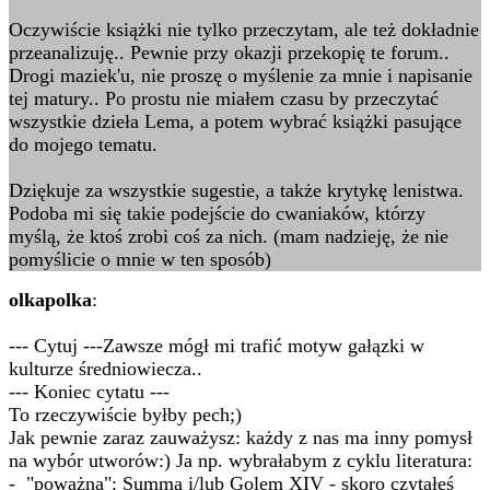
Oczywiście książki nie tylko przeczytam, ale też dokładnie
przeanalizuję.. Pewnie przy okazji przekopię te forum..
Drogi maziek'u, nie proszę o myślenie za mnie i napisanie
tej matury.. Po prostu nie miałem czasu by przeczytać
wszystkie dzieła Lema, a potem wybrać książki pasujące
do mojego tematu.
Dziękuje za wszystkie sugestie, a także krytykę lenistwa.
Podoba mi się takie podejście do cwaniaków, którzy
myślą, że ktoś zrobi coś za nich. (mam nadzieję, że nie
pomyślicie o mnie w ten sposób)
olkapolka
:
--- Cytuj ---Zawsze mógł mi trafić motyw gałązki w
kulturze średniowiecza..
--- Koniec cytatu ---
To rzeczywiście byłby pech;)
Jak pewnie zaraz zauważysz: każdy z nas ma inny pomysł
na wybór utworów:) Ja np. wybrałabym z cyklu literatura:
- "poważna": Summa i/lub Golem XIV - skoro czytałeś