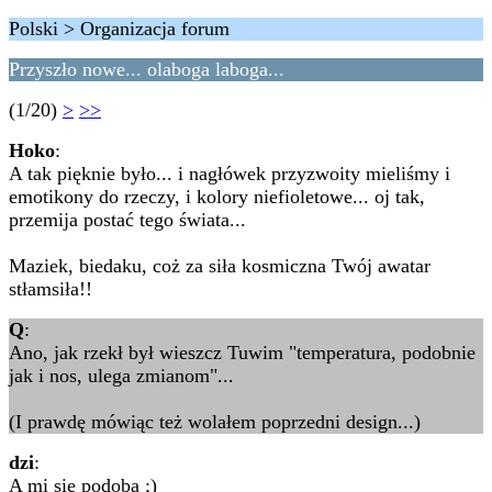
Polski > Organizacja forum
Przyszło nowe... olaboga laboga...
(1/20)
>
>>
Hoko
:
A tak pięknie było... i nagłówek przyzwoity mieliśmy i
emotikony do rzeczy, i kolory niefioletowe... oj tak,
przemija postać tego świata...
Maziek, biedaku, coż za siła kosmiczna Twój awatar
stłamsiła!!
Q
:
Ano, jak rzekł był wieszcz Tuwim "temperatura, podobnie
jak i nos, ulega zmianom"...
(I prawdę mówiąc też wolałem poprzedni design...)
dzi
:
A mi się podoba ;)