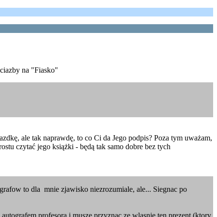
ociazby na "Fiasko"
iazdkę, ale tak naprawdę, to co Ci da Jego podpis? Poza tym uważam,
rostu czytać jego książki - będą tak samo dobre bez tych
tografow to dla mnie zjawisko niezrozumiale, ale... Siegnac po
tografem profesora i musze przyznac ze wlasnie ten prezent (ktory