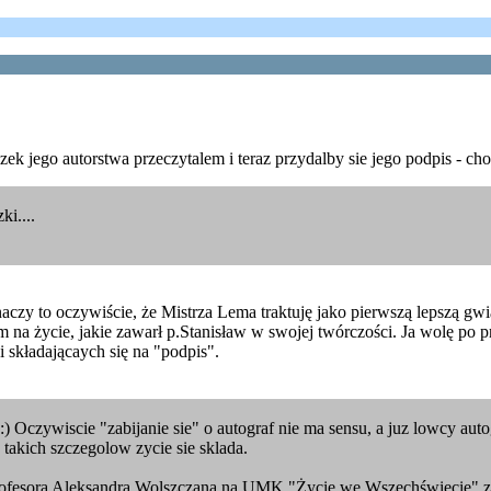
zek jego autorstwa przeczytalem i teraz przydalby sie jego podpis - ch
i....
aczy to oczywiście, że Mistrza Lema traktuję jako pierwszą lepszą gw
em na życie, jakie zawarł p.Stanisław w swojej twórczości. Ja wolę po p
 składającaych się na "podpis".
y :) Oczywiscie "zabijanie sie" o autograf nie ma sensu, a juz lowcy au
 takich szczegolow zycie sie sklada.
ofesora Aleksandra Wolszczana na UMK "Życie we Wszechświecie" z au