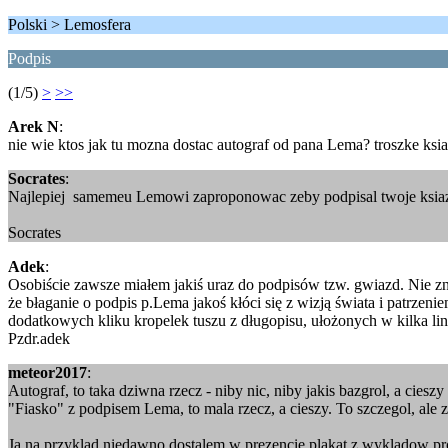
Polski > Lemosfera
Podpis
(1/5)
>
>>
Arek N
:
nie wie ktos jak tu mozna dostac autograf od pana Lema? troszke ksia
Socrates
:
Najlepiej samemeu Lemowi zaproponowac zeby podpisal twoje ksiazk
Socrates
Adek
:
Osobiście zawsze miałem jakiś uraz do podpisów tzw. gwiazd. Nie zn
że błaganie o podpis p.Lema jakoś kłóci się z wizją świata i patrzeni
dodatkowych kliku kropelek tuszu z długopisu, ułożonych w kilka lini
Pzdr.adek
meteor2017
:
Autograf, to taka dziwna rzecz - niby nic, niby jakis bazgrol, a ciesz
"Fiasko" z podpisem Lema, to mala rzecz, a cieszy. To szczegol, ale z
Ja na przyklad niedawno dostalem w prezencie plakat z wykladow pr