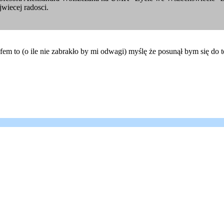
jwiecej radosci.
m to (o ile nie zabrakło by mi odwagi) myślę że posunął bym się do 