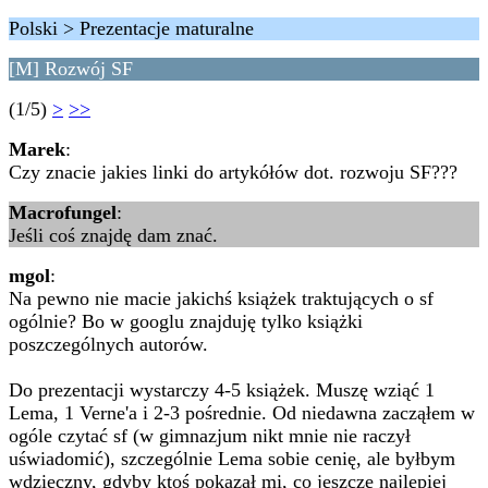
Polski > Prezentacje maturalne
[M] Rozwój SF
(1/5)
>
>>
Marek
:
Czy znacie jakies linki do artykółów dot. rozwoju SF???
Macrofungel
:
Jeśli coś znajdę dam znać.
mgol
:
Na pewno nie macie jakichś książek traktujących o sf
ogólnie? Bo w googlu znajduję tylko książki
poszczególnych autorów.
Do prezentacji wystarczy 4-5 książek. Muszę wziąć 1
Lema, 1 Verne'a i 2-3 pośrednie. Od niedawna zacząłem w
ogóle czytać sf (w gimnazjum nikt mnie nie raczył
uświadomić), szczególnie Lema sobie cenię, ale byłbym
wdzięczny, gdyby ktoś pokazał mi, co jeszcze najlepiej