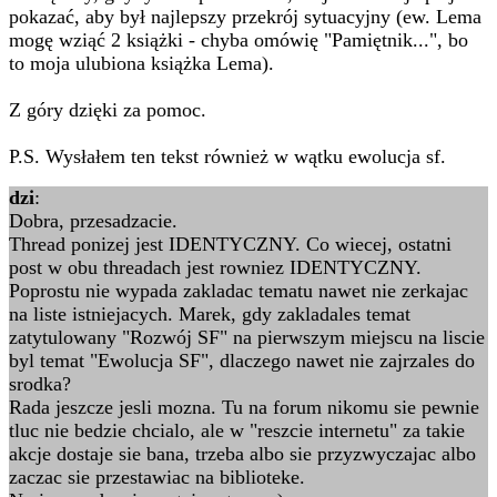
pokazać, aby był najlepszy przekrój sytuacyjny (ew. Lema
mogę wziąć 2 książki - chyba omówię "Pamiętnik...", bo
to moja ulubiona książka Lema).
Z góry dzięki za pomoc.
P.S. Wysłałem ten tekst również w wątku ewolucja sf.
dzi
:
Dobra, przesadzacie.
Thread ponizej jest IDENTYCZNY. Co wiecej, ostatni
post w obu threadach jest rowniez IDENTYCZNY.
Poprostu nie wypada zakladac tematu nawet nie zerkajac
na liste istniejacych. Marek, gdy zakladales temat
zatytulowany "Rozwój SF" na pierwszym miejscu na liscie
byl temat "Ewolucja SF", dlaczego nawet nie zajrzales do
srodka?
Rada jeszcze jesli mozna. Tu na forum nikomu sie pewnie
tluc nie bedzie chcialo, ale w "reszcie internetu" za takie
akcje dostaje sie bana, trzeba albo sie przyzwyczajac albo
zaczac sie przestawiac na biblioteke.