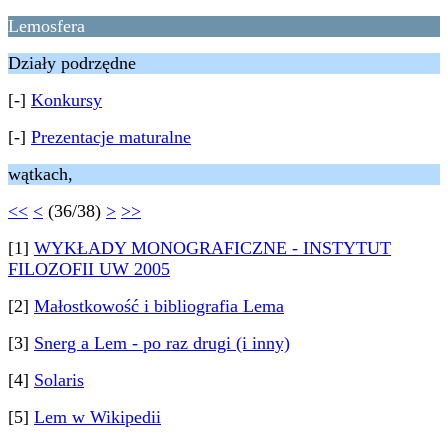
Lemosfera
Działy podrzędne
[-]
Konkursy
[-]
Prezentacje maturalne
wątkach,
<<
<
(36/38)
>
>>
[1]
WYKŁADY MONOGRAFICZNE - INSTYTUT
FILOZOFII UW 2005
[2]
Małostkowość i bibliografia Lema
[3]
Snerg a Lem - po raz drugi (i inny)
[4]
Solaris
[5]
Lem w Wikipedii