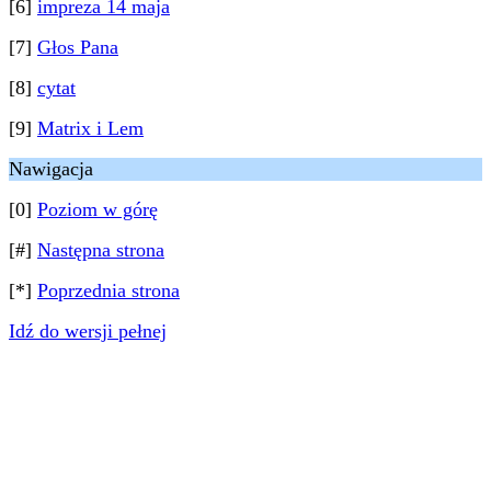
[6]
impreza 14 maja
[7]
Głos Pana
[8]
cytat
[9]
Matrix i Lem
Nawigacja
[0]
Poziom w górę
[#]
Następna strona
[*]
Poprzednia strona
Idź do wersji pełnej