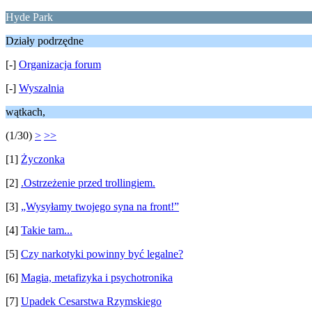
Hyde Park
Działy podrzędne
[-]
Organizacja forum
[-]
Wyszalnia
wątkach,
(1/30)
>
>>
[1]
Życzonka
[2]
.Ostrzeżenie przed trollingiem.
[3]
„Wysyłamy twojego syna na front!”
[4]
Takie tam...
[5]
Czy narkotyki powinny być legalne?
[6]
Magia, metafizyka i psychotronika
[7]
Upadek Cesarstwa Rzymskiego