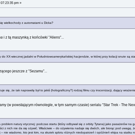
 07:23:35 pm »
 się wielkochody z automatami u Dicka?
ha
i z tą maszynką z końcówki ”Aliens”...
y do XX-wiecznej jadalni w Południowoamerykańskiej hacjendzie, w której przy kolacji snute są st
ącego jeszcze z ”Sezamu”...
e się, że tak naprawdę był to jakiś (holograficzny?) rodzaj filmu czy inscenizacji, dający wrażen
my (w powstającym równolegle, w tym samym czasie) serialu ”Star Trek - The Nex
roblem natury etycznej: podczas startu (który odbywał się z orbity Tytana) jako pasażerów na g
i z nich nie da się ożywić. Właściwie – do ożywienia nadaje się dwóch, ale biorąc pod uwagę, że 
ej – nie wiadomo, kto jest kim, na skutek splotu różnych niedopatrzeń i opóźnień ekipa na stat