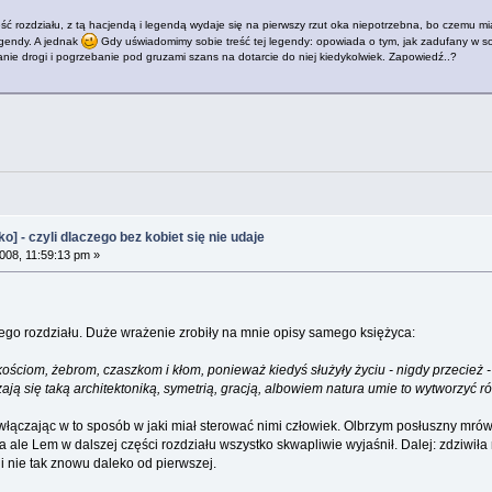
zęść rozdziału, z tą hacjendą i legendą wydaje się na pierwszy rzut oka niepotrzebna, bo czemu 
legendy. A jednak
Gdy uświadomimy sobie treść tej legendy: opowiada o tym, jak zadufany w sobie
anie drogi i pogrzebanie pod gruzami szans na dotarcie do niej kiedykolwiek. Zapowiedź..?
 - czyli dlaczego bez kobiet się nie udaje
08, 11:59:13 pm »
ego rozdziału. Duże wrażenie zrobiły na mnie opisy samego księżyca:
kościom, żebrom, czaszkom i kłom, ponieważ kiedyś służyły życiu - nigdy przecież -
 się taką architektoniką, symetrią, gracją, albowiem natura umie to wytworzyć rów
łączając w to sposób w jaki miał sterować nimi człowiek. Olbrzym posłuszny mrówc
ale Lem w dalszej części rozdziału wszystko skwapliwie wyjaśnił. Dalej: zdziwiła m
ji nie tak znowu daleko od pierwszej.