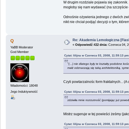
W drugim rozdziale pojawia się zakonnik. 
mogłoby się nam wydawać (na szczęście dys
Odnośnie ożywienia jednego z dwóch zwitr
nikt nie chciał podjąć decyzji o tym, któ
Re: Akademia Lemologiczna [Fiasko]
Q
«
Odpowiedź #22 dnia:
Czerwca 04, 2
YaBB Moderator
God Member
Cytat: lilijna w Czerwca 03, 2008, 11:59:13 pm
"(…) nie dlatego były te kształty podobne kośc
małż odznaczają się taką architektoniką, symet
Czyli powtarzalnośc form fraktalnych... (A
Wiadomości: 18048
Jego Induktywność
Cytat: lilijna w Czerwca 03, 2008, 11:59:13 pm
zdziwiła mnie rozrzutność (pomijając już powody
Mistrz sugeruje w tej powieści żeśmy (jako 
Cytat: lilijna w Czerwca 03, 2008, 11:59:13 pm