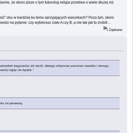
ie, że skoro pisze o tym futurolog religia przetrwa o wiele dłużej niż
sić" obu w bardziej ku temu sprzyjających warunkach? Poza tym, skoro
zi na pytanie: czy wybierasz ciało A czy B, a nie tak jak to zrobili…
Zapisane
ty ziemskich kręgowców, ich sierść, dlatego chitynowe pancerze owadów i skorupy
owości nigdy nie będzie."
leko od pierwszej.