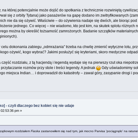
ty, na której potencjalnie może dojść do spotkania z technicznie rozwiniętą cywil
bywał się z orbity Tytana) jako pasażerów na gapę dodano im zwitryfikowanych (zam
ch nie da się ożywić. Właściwie – do ożywienia nadaje się dwóch, ale biorąc pod u
złożenie jednego. Co więcej – nie wiadomo, kto jest kim, na skutek splotu różnyc
rego można by określić tożsamość zamrożonych. Badanie szczątków materialnych po
ginionych).
 w celu dokonania zabiegu „odmrażania” trzeba na chwilę zmienić wytyczne lotu, 
kogo ożywić, kogo wybrać? Jakimi posłużyć się kryteriami, skoro medyczne odpad
pna część rozdziału, z tą hacjendą i legendą wydaje się na pierwszy rzut oka niep
 przytaczanie rozmów przy stole i treści legendy. A jednak
Gdy uświadomimy sobie
ętego miejsca Indian… i doprowadził do katastrofy – zawał góry, zasypanie drogi i 
 - czyli dlaczego bez kobiet się nie udaje
 02:53:36 pm »
czątkowym rozdziałem
Fiaska
zastanowiłem się nad tym, jak mocno Parvisa 'pociągnęło' na ratune