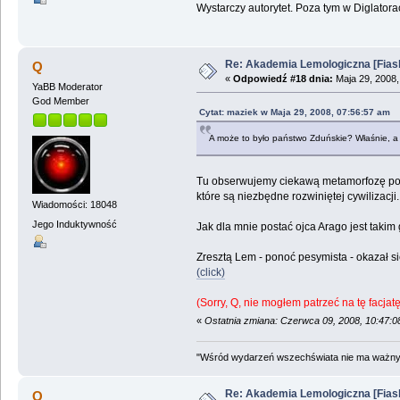
Wystarczy autorytet. Poza tym w Diglatorac
Re: Akademia Lemologiczna [Fiasko]
Q
«
Odpowiedź #18 dnia:
Maja 29, 2008,
YaBB Moderator
God Member
Cytat: maziek w Maja 29, 2008, 07:56:57 am
A może to było państwo Zduńskie? Właśnie, a 
Tu obserwujemy ciekawą metamorfozę poglą
które są niezbędne rozwiniętej cywilizacji.
Wiadomości: 18048
Jego Induktywność
Jak dla mnie postać ojca Arago jest takim
Zresztą Lem - ponoć pesymista - okazał 
(click)
(Sorry, Q, nie mogłem patrzeć na tę facjat
«
Ostatnia zmiana: Czerwca 09, 2008, 10:47:
"Wśród wydarzeń wszechświata nie ma ważnych
Re: Akademia Lemologiczna [Fiasko]
Q