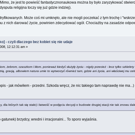
Mimo, że jest to powieść fantastycznonaukowa można by było zaryzykować stwierdzen
puta religijna toczy się już gdzie indziej).
yfikowanych. Może coś mi umknęło, ale nie mogli poczekać z tym trochę i "wskrze
remu z nich darować życie, powinien zdecydować ogół. Chociażby na zasadzie odpowied
 - czyli dlaczego bez kobiet się nie udaje
008, 12:12:31 am »
iom, żebrom, czaszkom i kłom, ponieważ kiedyś służyły życiu - nigdy przecież - lecz tylko szkiele
rią, gracją, albowiem natura umie to wytworzyć również tam, gdzie ani życia, ani właściwej mu cel
 opis - jak mówiłem - przedni. Szkoda wręcz, że nic takiego tam naprawdę nie ma...)
, dla których tak się stało) i łatwość w podjęciu decyzji o budowie drugiej stacji nie tak znowu da
gatunek) brzydcy, wredni i irracjonalni... To sporo wyjaśnia.