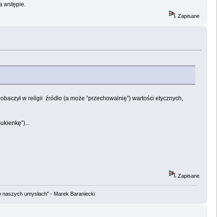
a wstępie.
Zapisane
baczył w religii źródło (a może ”przechowalnię”) wartości etycznych,
kienkę”)...
Zapisane
w naszych umysłach" - Marek Baraniecki