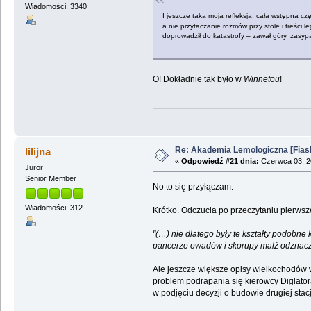
Wiadomości: 3340
I jeszcze taka moja refleksja: cała wstępna c
a nie przytaczanie rozmów przy stole i treści 
doprowadził do katastrofy – zawał góry, zasyp
O! Dokładnie tak było w
Winnetou
!
Re: Akademia Lemologiczna [Fiasko]
lilijna
«
Odpowiedź #21 dnia:
Czerwca 03, 20
Juror
Senior Member
No to się przyłączam.
Wiadomości: 312
Krótko. Odczucia po przeczytaniu pierwsz
"(…) nie dlatego były te kształty podobne 
pancerze owadów i skorupy małż odznaczają
Ale jeszcze większe opisy wielkochodów w
problem podrapania się kierowcy Diglatora 
w podjęciu decyzji o budowie drugiej stac