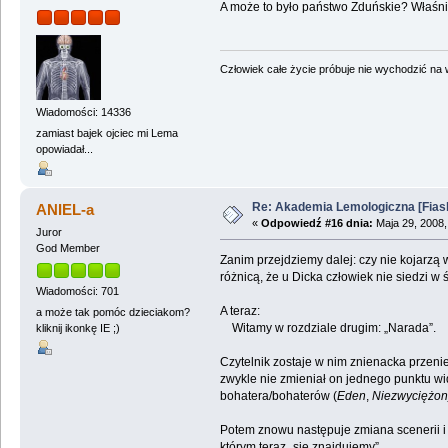
A może to było państwo Zduńskie? Właśnie
Człowiek całe życie próbuje nie wychodzić na wi
Wiadomości: 14336
zamiast bajek ojciec mi Lema
opowiadał...
Re: Akademia Lemologiczna [Fiasko]
ANIEL-a
«
Odpowiedź #16 dnia:
Maja 29, 2008,
Juror
God Member
Zanim przejdziemy dalej: czy nie kojarzą
różnicą, że u Dicka człowiek nie siedzi w
Wiadomości: 701
A teraz:
a może tak pomóc dzieciakom?
Witamy w rozdziale drugim: „Narada”.
kliknij ikonkę IE ;)
Czytelnik zostaje w nim znienacka przenie
zwykle nie zmieniał on jednego punktu wid
bohatera/bohaterów (
Eden
,
Niezwyciężon
Potem znowu następuje zmiana scenerii i o
którym teraz „się znajdujemy”.