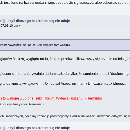
h jest tlenu na trzysta godzin, więc trzeba było się spieszyć, albo odpuścić sobie n
 - czyli dlaczego bez kobiet się nie udaje
 07:01:10 pm »
zastanawialiście się, po co Lem księdza tam wsadził?
dów Mistrza, wygląda na to, że (nie przekwalifikowawszy się przecie na teistę) zo
 głosem sumienia (prywatnie dodam: szkoda tylko, że sumienie to nosi ”duchowną su
się tu optymistą wyjątkowym... On opisał Arago, my mamy tymczasem
Lux Mundi
...
ę i to w mojej ulubionej sekcji forum. Wybacz i uszanuj. - Terminus
08 pm wysłana przez Terminus
»
 i nieważnych, tylko my różnie je postrzegamy. Podział na ważne i nieważne odbywa się 
 - czyli dlaczego bez kobiet się nie udaje