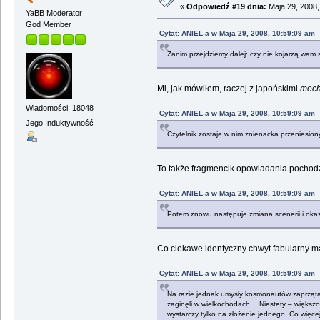
«
Odpowiedź #19 dnia:
Maja 29, 2008,
YaBB Moderator
God Member
Cytat: ANIEL-a w Maja 29, 2008, 10:59:09 am
Zanim przejdziemy dalej: czy nie kojarzą wam
Mi, jak mówiłem, raczej z japońskimi
mec
Wiadomości: 18048
Cytat: ANIEL-a w Maja 29, 2008, 10:59:09 am
Jego Induktywność
Czytelnik zostaje w nim znienacka przeniesion
To także fragmencik opowiadania pochodz
Cytat: ANIEL-a w Maja 29, 2008, 10:59:09 am
Potem znowu następuje zmiana scenerii i okazuj
Co ciekawe identyczny chwyt fabularny ma
Cytat: ANIEL-a w Maja 29, 2008, 10:59:09 am
Na razie jednak umysły kosmonautów zaprząta p
zaginęli w wielkochodach… Niestety – większośc
wystarczy tylko na złożenie jednego. Co więc