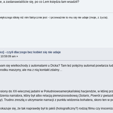
, a zastanawialiście się, po co Lem księdza tam wsadził?
ększego idiotę niż nim faktycznie jest - i przeważnie to mu się nie udaje (moje, z życia).
 - czyli dlaczego bez kobiet się nie udaje
 10:59:09 am »
 wam się wielkochody z automatami u Dicka? Tam też potężny automat powtarza lud
 środku maszyny, ale ma z nią kontakt zdalny…
siony do XX-wiecznej jadalni w Południowoamerykańskiej hacjendzie, w której przy
zenia narratora, który był albo relacją pierwszoosobową (
Solaris
,
Powrót z gwiazd
y
). Trudno zresztą o utrzymanie narracji z punktu widzenia bohatera, skoro ten w 
kazuje się, że tak naprawdę był to jakiś (holograficzny?) rodzaj filmu czy insceni