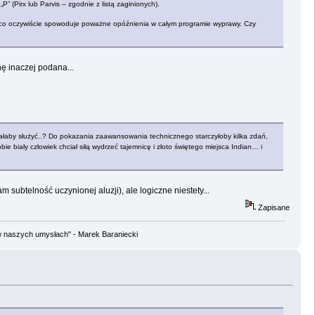
” (Pirx lub Parvis – zgodnie z listą zaginionych).
ć, co oczywiście spowoduje poważne opóźnienia w całym programie wyprawy. Czy
hę inaczej podana...
miałaby służyć..? Do pokazania zaawansowania technicznego starczyłoby kilka zdań,
 biały człowiek chciał siłą wydrzeć tajemnicę i złoto świętego miejsca Indian… i
subtelność uczynionej aluzji), ale logiczne niestety...
Zapisane
w naszych umysłach" - Marek Baraniecki