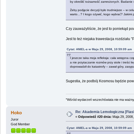
by określić tożsamość zamrożonych. Badanie szc
Żeby podjęcie decyzji było trudniejsze – w c
warto…? I kogo ożywić, kogo wybrać? Jakimi p
Czy zauważyliście, że jest to poniekąd po
Jest to też niejaka trawestacja rozdziału 
Cytat: ANIEL-a w Maja 29, 2008, 10:59:09 am
I jeszcze taka moja refleksja: cała wstępna c
a nie przytaczanie rozmów przy stole i treści 
doprowadził do katastrofy – zawał góry, zasyp
Sugestia, że podbój Kosmosu będzie powtór
"Wśród wydarzeń wszechświata nie ma ważnych
Re: Akademia Lemologiczna [Fiasko]
Hoko
«
Odpowiedź #20 dnia:
Maja 29, 2008,
Juror
God Member
Cytat: ANIEL-a w Maja 29, 2008, 10:59:09 am