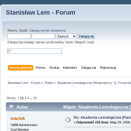
Stanisław Lem - Forum
Witamy,
Gość
.
Zaloguj się
lub
zarejestruj
.
Zaloguj się podając nazwę użytkownika, hasło i długość sesji
Strona główna
Pomoc
Szukaj
Kalendarz
Zaloguj się
Rejestracja
Stanisław Lem - Forum
»
Polski
»
Akademia Lemologiczna
(Moderatorzy:
Q
,
Forum A
Strony:
1
[
2
]
3
4
...
22
Autor
Wątek: Akademia Lemologiczna [Fi
Re: Akademia Lemologiczna [Fiasko]
maziek
«
Odpowiedź #15 dnia:
Maja 29, 2008,
YaBB Administrator
God Member