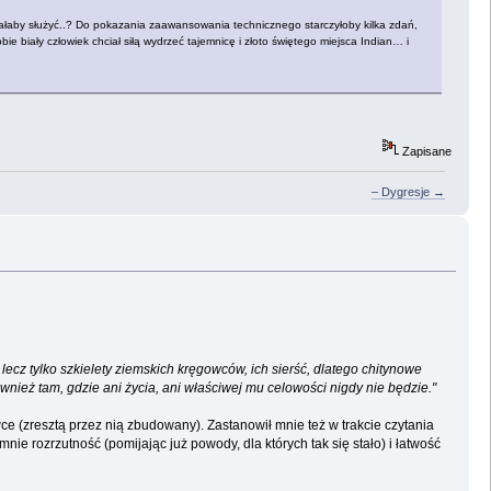
miałaby służyć..? Do pokazania zaawansowania technicznego starczyłoby kilka zdań,
 biały człowiek chciał siłą wydrzeć tajemnicę i złoto świętego miejsca Indian… i
Zapisane
– Dygresje →
 lecz tylko szkielety ziemskich kręgowców, ich sierść, dlatego chitynowe
nież tam, gdzie ani życia, ani właściwej mu celowości nigdy nie będzie."
e (zresztą przez nią zbudowany). Zastanowił mnie też w trakcie czytania
nie rozrzutność (pomijając już powody, dla których tak się stało) i łatwość