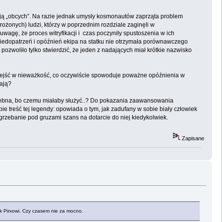
izacją „obcych”. Na razie jednak umysły kosmonautów zaprząta problem
rożonych) ludzi, którzy w poprzednim rozdziale zaginęli w
wagę, że proces witryfikacji i czas poczyniły spustoszenia w ich
h niedopatrzeń i opóźnień ekipa na statku nie otrzymała porównawczego
zwoliło tylko stwierdzić, że jeden z nadających miał krótkie nazwisko
przejść w nieważkość, co oczywiście spowoduje poważne opóźnienia w
ają?
otrzebna, bo czemu miałaby służyć..? Do pokazania zaawansowania
 treść tej legendy: opowiada o tym, jak zadufany w sobie biały człowiek
pogrzebanie pod gruzami szans na dotarcie do niej kiedykolwiek.
Zapisane
k Pirxowi. Czy czasem nie za mocno.