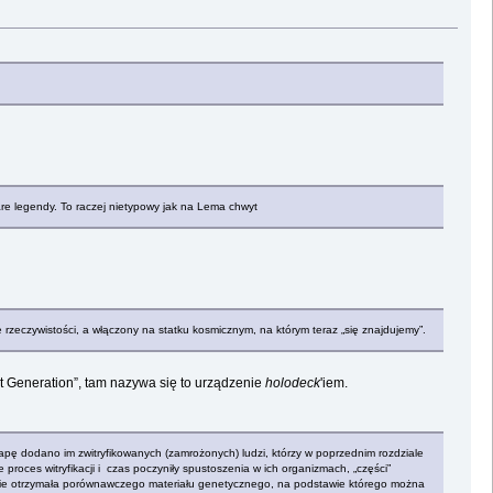
are legendy. To raczej nietypowy jak na Lema chwyt
ie rzeczywistości, a włączony na statku kosmicznym, na którym teraz „się znajdujemy”.
t Generation”, tam nazywa się to urządzenie
holodeck
'iem.
apę dodano im zwitryfikowanych (zamrożonych) ludzi, którzy w poprzednim rozdziale
proces witryfikacji i czas poczyniły spustoszenia w ich organizmach, „części”
ku nie otrzymała porównawczego materiału genetycznego, na podstawie którego można