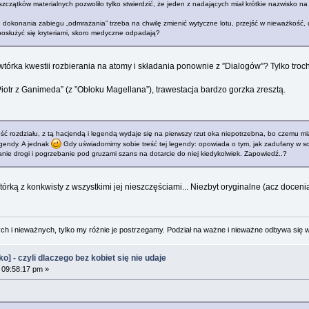
zątków materialnych pozwoliło tylko stwierdzić, że jeden z nadających miał krótkie nazwisko na „P
elu dokonania zabiegu „odmrażania” trzeba na chwilę zmienić wytyczne lotu, przejść w nieważkoś
osłużyć się kryteriami, skoro medyczne odpadają?
wtórka kwestii rozbierania na atomy i składania ponownie z ”Dialogów”? Tylko troc
”Piotr z Ganimeda” (z ”Obłoku Magellana”), trawestacja bardzo gorzka zresztą.
zęść rozdziału, z tą hacjendą i legendą wydaje się na pierwszy rzut oka niepotrzebna, bo czemu 
legendy. A jednak
Gdy uświadomimy sobie treść tej legendy: opowiada o tym, jak zadufany w sobie
anie drogi i pogrzebanie pod gruzami szans na dotarcie do niej kiedykolwiek. Zapowiedź..?
ką z konkwisty z wszystkimi jej nieszczęściami... Niezbyt oryginalne (acz doceniam 
 i nieważnych, tylko my różnie je postrzegamy. Podział na ważne i nieważne odbywa się 
 - czyli dlaczego bez kobiet się nie udaje
 09:58:17 pm »