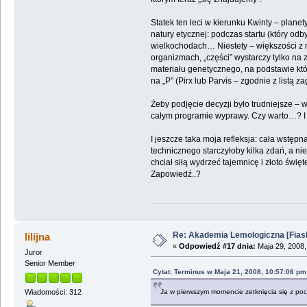
Statek ten leci w kierunku Kwinty – plane
natury etycznej: podczas startu (który od
wielkochodach… Niestety – większości z ni
organizmach, „części” wystarczy tylko na 
materiału genetycznego, na podstawie któ
na „P” (Pirx lub Parvis – zgodnie z listą za
Żeby podjęcie decyzji było trudniejsze –
całym programie wyprawy. Czy warto…? I 
I jeszcze taka moja refleksja: cała wstę
technicznego starczyłoby kilka zdań, a nie
chciał siłą wydrzeć tajemnicę i złoto świ
Zapowiedź..?
Re: Akademia Lemologiczna [Fiasko]
lilijna
«
Odpowiedź #17 dnia:
Maja 29, 2008,
Juror
Senior Member
Cytat: Terminus w Maja 21, 2008, 10:57:06 pm
Ja w pierwszym momencie zetknięcia się z po
Wiadomości: 312