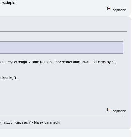
a wstępie.
Zapisane
baczył w religii źródło (a może ”przechowalnię”) wartości etycznych,
kienkę”)...
Zapisane
w naszych umysłach" - Marek Baraniecki