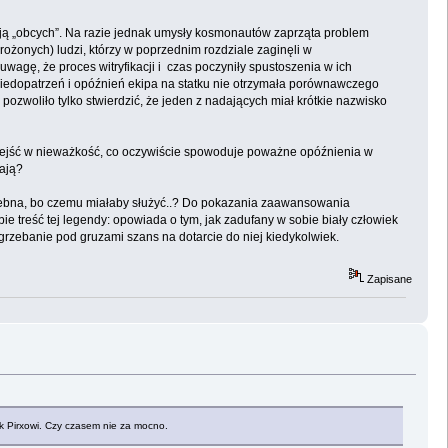
izacją „obcych”. Na razie jednak umysły kosmonautów zaprząta problem
rożonych) ludzi, którzy w poprzednim rozdziale zaginęli w
wagę, że proces witryfikacji i czas poczyniły spustoszenia w ich
h niedopatrzeń i opóźnień ekipa na statku nie otrzymała porównawczego
zwoliło tylko stwierdzić, że jeden z nadających miał krótkie nazwisko
przejść w nieważkość, co oczywiście spowoduje poważne opóźnienia w
ają?
otrzebna, bo czemu miałaby służyć..? Do pokazania zaawansowania
 treść tej legendy: opowiada o tym, jak zadufany w sobie biały człowiek
pogrzebanie pod gruzami szans na dotarcie do niej kiedykolwiek.
Zapisane
k Pirxowi. Czy czasem nie za mocno.