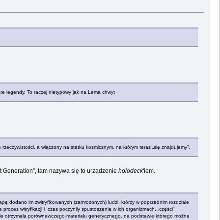
are legendy. To raczej nietypowy jak na Lema chwyt
ie rzeczywistości, a włączony na statku kosmicznym, na którym teraz „się znajdujemy”.
t Generation”, tam nazywa się to urządzenie
holodeck
'iem.
apę dodano im zwitryfikowanych (zamrożonych) ludzi, którzy w poprzednim rozdziale
proces witryfikacji i czas poczyniły spustoszenia w ich organizmach, „części”
ku nie otrzymała porównawczego materiału genetycznego, na podstawie którego można