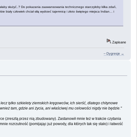
miałaby służyć..? Do pokazania zaawansowania technicznego starczyłoby kilka zdań,
 biały człowiek chciał siłą wydrzeć tajemnicę i złoto świętego miejsca Indian… i
Zapisane
– Dygresje →
 lecz tylko szkielety ziemskich kręgowców, ich sierść, dlatego chitynowe
nież tam, gdzie ani życia, ani właściwej mu celowości nigdy nie będzie."
e (zresztą przez nią zbudowany). Zastanowił mnie też w trakcie czytania
nie rozrzutność (pomijając już powody, dla których tak się stało) i łatwość