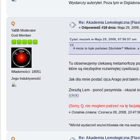
Wystarczy autorytet. Poza tym w Diglatorac
Re: Akademia Lemologiczna [Fiasko]
Q
«
Odpowiedź #18 dnia:
Maja 29, 2008,
YaBB Moderator
God Member
Cytat: maziek w Maja 29, 2008, 07:56:57 am
A może to było państwo Zduńskie? Właśnie, a 
Tu obserwujemy ciekawą metamorfozę poglą
które są niezbędne rozwiniętej cywilizacji.
Wiadomości: 18051
Jego Induktywność
Jak dla mnie postać ojca Arago jest takim
Zresztą Lem - ponoć pesymista - okazał 
(click)
(Sorry, Q, nie mogłem patrzeć na tę facjat
«
Ostatnia zmiana: Czerwca 09, 2008, 10:47:
"Wśród wydarzeń wszechświata nie ma ważnych
Re: Akademia Lemologiczna [Fiasko]
Q