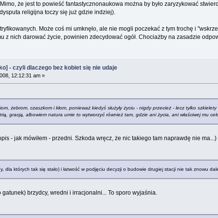
Mimo, że jest to powieść fantastycznonaukowa można by było zaryzykować stwierdzen
puta religijna toczy się już gdzie indziej).
yfikowanych. Może coś mi umknęło, ale nie mogli poczekać z tym trochę i "wskrze
remu z nich darować życie, powinien zdecydować ogół. Chociażby na zasadzie odpowied
 - czyli dlaczego bez kobiet się nie udaje
008, 12:12:31 am »
iom, żebrom, czaszkom i kłom, ponieważ kiedyś służyły życiu - nigdy przecież - lecz tylko szkiele
rią, gracją, albowiem natura umie to wytworzyć również tam, gdzie ani życia, ani właściwej mu cel
 opis - jak mówiłem - przedni. Szkoda wręcz, że nic takiego tam naprawdę nie ma...)
, dla których tak się stało) i łatwość w podjęciu decyzji o budowie drugiej stacji nie tak znowu da
gatunek) brzydcy, wredni i irracjonalni... To sporo wyjaśnia.