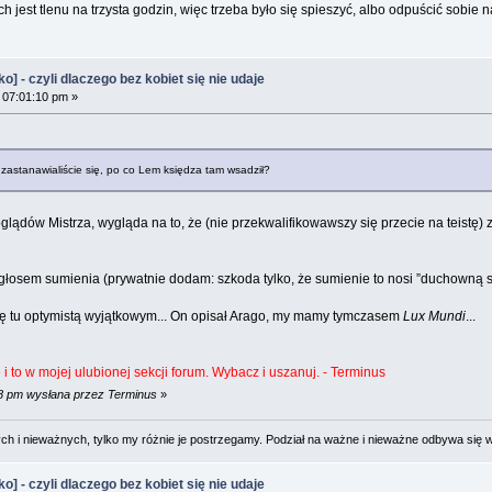
h jest tlenu na trzysta godzin, więc trzeba było się spieszyć, albo odpuścić sobie n
 - czyli dlaczego bez kobiet się nie udaje
 07:01:10 pm »
zastanawialiście się, po co Lem księdza tam wsadził?
dów Mistrza, wygląda na to, że (nie przekwalifikowawszy się przecie na teistę) zo
 głosem sumienia (prywatnie dodam: szkoda tylko, że sumienie to nosi ”duchowną su
się tu optymistą wyjątkowym... On opisał Arago, my mamy tymczasem
Lux Mundi
...
ę i to w mojej ulubionej sekcji forum. Wybacz i uszanuj. - Terminus
08 pm wysłana przez Terminus
»
 i nieważnych, tylko my różnie je postrzegamy. Podział na ważne i nieważne odbywa się 
 - czyli dlaczego bez kobiet się nie udaje