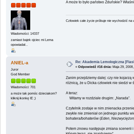
A może to było państwo Zduńskie? Właśnie
Człowiek całe życie próbuje nie wychodzić na wi
Wiadomości: 14337
zamiast bajek ojciec mi Lema
opowiadał...
Re: Akademia Lemologiczna [Fiasko]
ANIEL-a
«
Odpowiedź #16 dnia:
Maja 29, 2008,
Juror
God Member
Zanim przejdziemy dalej: czy nie kojarzą
różnicą, że u Dicka człowiek nie siedzi w
Wiadomości: 701
A teraz:
a może tak pomóc dzieciakom?
Witamy w rozdziale drugim: „Narada”.
kliknij ikonkę IE ;)
Czytelnik zostaje w nim znienacka przenie
zwykle nie zmieniał on jednego punktu wid
bohatera/bohaterów (
Eden
,
Niezwyciężon
Potem znowu następuje zmiana scenerii i o
którym teraz „się znajdujemy”.