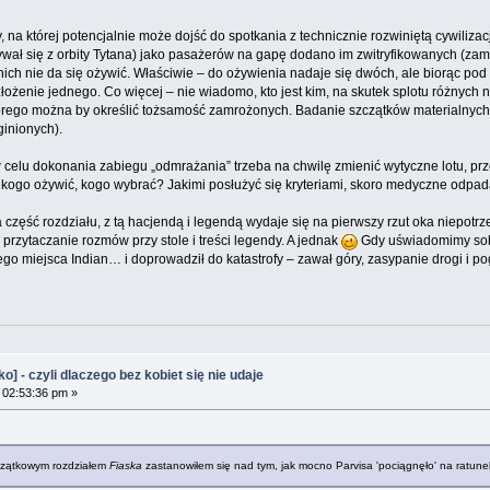
ty, na której potencjalnie może dojść do spotkania z technicznie rozwiniętą cywil
bywał się z orbity Tytana) jako pasażerów na gapę dodano im zwitryfikowanych (zam
ch nie da się ożywić. Właściwie – do ożywienia nadaje się dwóch, ale biorąc pod u
złożenie jednego. Co więcej – nie wiadomo, kto jest kim, na skutek splotu różnyc
rego można by określić tożsamość zamrożonych. Badanie szczątków materialnych po
ginionych).
 w celu dokonania zabiegu „odmrażania” trzeba na chwilę zmienić wytyczne lotu, 
kogo ożywić, kogo wybrać? Jakimi posłużyć się kryteriami, skoro medyczne odpad
pna część rozdziału, z tą hacjendą i legendą wydaje się na pierwszy rzut oka niep
 przytaczanie rozmów przy stole i treści legendy. A jednak
Gdy uświadomimy sobie
ętego miejsca Indian… i doprowadził do katastrofy – zawał góry, zasypanie drogi i 
 - czyli dlaczego bez kobiet się nie udaje
 02:53:36 pm »
czątkowym rozdziałem
Fiaska
zastanowiłem się nad tym, jak mocno Parvisa 'pociągnęło' na ratune