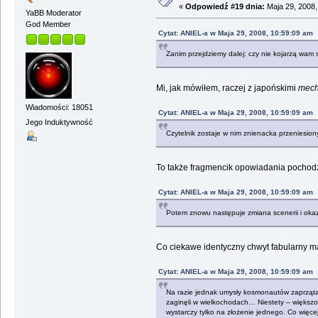
«
Odpowiedź #19 dnia:
Maja 29, 2008,
YaBB Moderator
God Member
Cytat: ANIEL-a w Maja 29, 2008, 10:59:09 am
Zanim przejdziemy dalej: czy nie kojarzą wam
Mi, jak mówiłem, raczej z japońskimi
mec
Wiadomości: 18051
Cytat: ANIEL-a w Maja 29, 2008, 10:59:09 am
Jego Induktywność
Czytelnik zostaje w nim znienacka przeniesion
To także fragmencik opowiadania pochodz
Cytat: ANIEL-a w Maja 29, 2008, 10:59:09 am
Potem znowu następuje zmiana scenerii i okazuj
Co ciekawe identyczny chwyt fabularny ma
Cytat: ANIEL-a w Maja 29, 2008, 10:59:09 am
Na razie jednak umysły kosmonautów zaprząta p
zaginęli w wielkochodach… Niestety – większośc
wystarczy tylko na złożenie jednego. Co więc