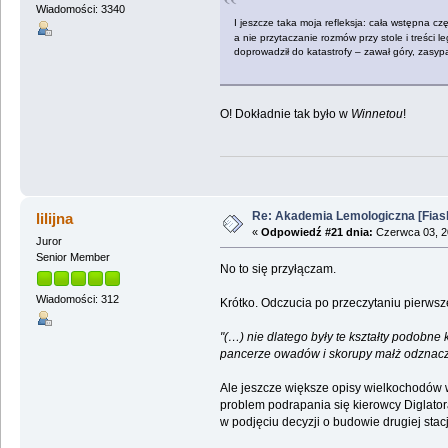
Wiadomości: 3340
I jeszcze taka moja refleksja: cała wstępna c
a nie przytaczanie rozmów przy stole i treści 
doprowadził do katastrofy – zawał góry, zasyp
O! Dokładnie tak było w
Winnetou
!
Re: Akademia Lemologiczna [Fiasko]
lilijna
«
Odpowiedź #21 dnia:
Czerwca 03, 20
Juror
Senior Member
No to się przyłączam.
Wiadomości: 312
Krótko. Odczucia po przeczytaniu pierwsz
"(…) nie dlatego były te kształty podobne 
pancerze owadów i skorupy małż odznaczają
Ale jeszcze większe opisy wielkochodów w
problem podrapania się kierowcy Diglatora 
w podjęciu decyzji o budowie drugiej stac