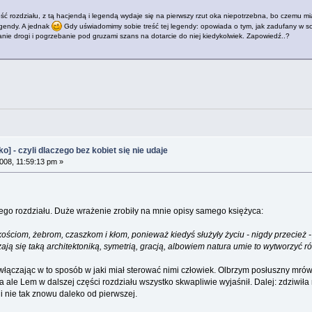
zęść rozdziału, z tą hacjendą i legendą wydaje się na pierwszy rzut oka niepotrzebna, bo czemu 
legendy. A jednak
Gdy uświadomimy sobie treść tej legendy: opowiada o tym, jak zadufany w sobie
anie drogi i pogrzebanie pod gruzami szans na dotarcie do niej kiedykolwiek. Zapowiedź..?
 - czyli dlaczego bez kobiet się nie udaje
08, 11:59:13 pm »
ego rozdziału. Duże wrażenie zrobiły na mnie opisy samego księżyca:
kościom, żebrom, czaszkom i kłom, ponieważ kiedyś służyły życiu - nigdy przecież -
 się taką architektoniką, symetrią, gracją, albowiem natura umie to wytworzyć rów
łączając w to sposób w jaki miał sterować nimi człowiek. Olbrzym posłuszny mrówc
ale Lem w dalszej części rozdziału wszystko skwapliwie wyjaśnił. Dalej: zdziwiła m
ji nie tak znowu daleko od pierwszej.