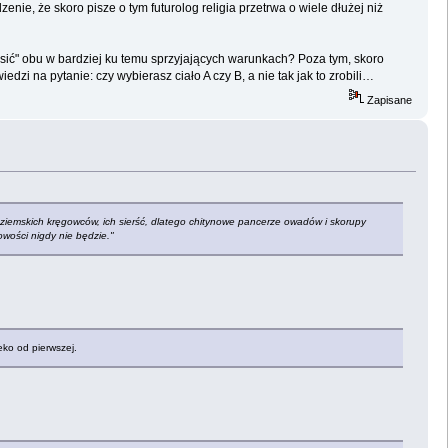
ie, że skoro pisze o tym futurolog religia przetrwa o wiele dłużej niż
sić" obu w bardziej ku temu sprzyjających warunkach? Poza tym, skoro
zi na pytanie: czy wybierasz ciało A czy B, a nie tak jak to zrobili…
Zapisane
ty ziemskich kręgowców, ich sierść, dlatego chitynowe pancerze owadów i skorupy
owości nigdy nie będzie."
leko od pierwszej.