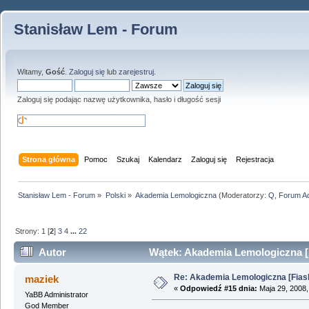
Stanisław Lem - Forum
Witamy,
Gość
.
Zaloguj się
lub
zarejestruj
.
Zaloguj się podając nazwę użytkownika, hasło i długość sesji
Strona główna
Pomoc
Szukaj
Kalendarz
Zaloguj się
Rejestracja
Stanisław Lem - Forum
»
Polski
»
Akademia Lemologiczna
(Moderatorzy:
Q
,
Forum A
Strony:
1
[
2
]
3
4
...
22
Autor
Wątek: Akademia Lemologiczna [Fi
Re: Akademia Lemologiczna [Fiasko]
maziek
«
Odpowiedź #15 dnia:
Maja 29, 2008,
YaBB Administrator
God Member