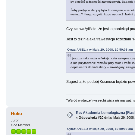
by określić tożsamość zamrożonych. Badanie szc
Żeby podjęcie decyzji było trudniejsze – w c
warto…? I kogo ożywić, kogo wybrać? Jakimi p
Czy zauważyliście, że jest to poniekąd po
Jest to też niejaka trawestacja rozdziału 
Cytat: ANIEL-a w Maja 29, 2008, 10:59:09 am
I jeszcze taka moja refleksja: cała wstępna c
a nie przytaczanie rozmów przy stole i treści 
doprowadził do katastrofy – zawał góry, zasyp
Sugestia, że podbój Kosmosu będzie powtór
"Wśród wydarzeń wszechświata nie ma ważnych
Re: Akademia Lemologiczna [Fiasko]
Hoko
«
Odpowiedź #20 dnia:
Maja 29, 2008,
Juror
God Member
Cytat: ANIEL-a w Maja 29, 2008, 10:59:09 am