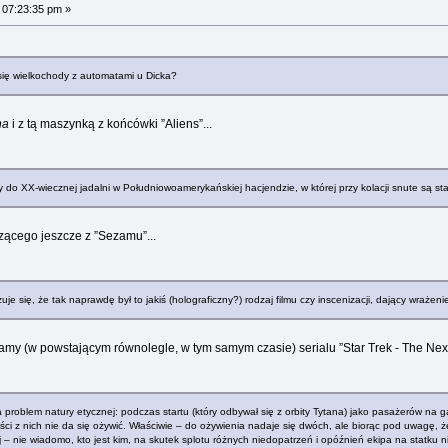
 07:23:35 pm »
 się wielkochody z automatami u Dicka?
ha
i z tą maszynką z końcówki ”Aliens”...
y do XX-wiecznej jadalni w Południowoamerykańskiej hacjendzie, w której przy kolacji snute są st
ącego jeszcze z ”Sezamu”...
e się, że tak naprawdę był to jakiś (holograficzny?) rodzaj filmu czy inscenizacji, dający wrażen
my (w powstającym równolegle, w tym samym czasie) serialu ”Star Trek - The Nex
roblem natury etycznej: podczas startu (który odbywał się z orbity Tytana) jako pasażerów na g
i z nich nie da się ożywić. Właściwie – do ożywienia nadaje się dwóch, ale biorąc pod uwagę, że 
ej – nie wiadomo, kto jest kim, na skutek splotu różnych niedopatrzeń i opóźnień ekipa na stat