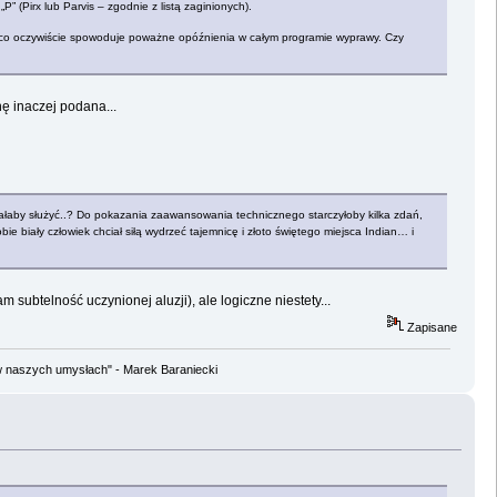
” (Pirx lub Parvis – zgodnie z listą zaginionych).
ć, co oczywiście spowoduje poważne opóźnienia w całym programie wyprawy. Czy
hę inaczej podana...
miałaby służyć..? Do pokazania zaawansowania technicznego starczyłoby kilka zdań,
 biały człowiek chciał siłą wydrzeć tajemnicę i złoto świętego miejsca Indian… i
subtelność uczynionej aluzji), ale logiczne niestety...
Zapisane
w naszych umysłach" - Marek Baraniecki