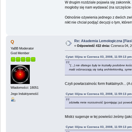
W drugim rozdziale pojawia się zakonnik. 
mogłoby się nam wydawać (na szczęście dys
Odnośnie ożywienia jednego z dwóch zwitr
nikt nie chciał podjąć decyzji o tym, któ
Re: Akademia Lemologiczna [Fiasko]
Q
«
Odpowiedź #22 dnia:
Czerwca 04, 2
YaBB Moderator
God Member
Cytat: lilijna w Czerwca 03, 2008, 11:59:13 pm
"(…) nie dlatego były te kształty podobne kośc
małż odznaczają się taką architektoniką, symet
Czyli powtarzalnośc form fraktalnych... (A
Wiadomości: 18051
Jego Induktywność
Cytat: lilijna w Czerwca 03, 2008, 11:59:13 pm
zdziwiła mnie rozrzutność (pomijając już powody
Mistrz sugeruje w tej powieści żeśmy (jako 
Cytat: lilijna w Czerwca 03, 2008, 11:59:13 pm