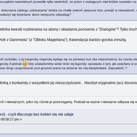
zątków materialnych pozwoliło tylko stwierdzić, że jeden z nadających miał krótkie nazwisko na „P
elu dokonania zabiegu „odmrażania” trzeba na chwilę zmienić wytyczne lotu, przejść w nieważkoś
osłużyć się kryteriami, skoro medyczne odpadają?
wtórka kwestii rozbierania na atomy i składania ponownie z ”Dialogów”? Tylko troc
”Piotr z Ganimeda” (z ”Obłoku Magellana”), trawestacja bardzo gorzka zresztą.
zęść rozdziału, z tą hacjendą i legendą wydaje się na pierwszy rzut oka niepotrzebna, bo czemu 
legendy. A jednak
Gdy uświadomimy sobie treść tej legendy: opowiada o tym, jak zadufany w sobie
anie drogi i pogrzebanie pod gruzami szans na dotarcie do niej kiedykolwiek. Zapowiedź..?
ką z konkwisty z wszystkimi jej nieszczęściami... Niezbyt oryginalne (acz doceniam 
 i nieważnych, tylko my różnie je postrzegamy. Podział na ważne i nieważne odbywa się 
 - czyli dlaczego bez kobiet się nie udaje
 09:58:17 pm »