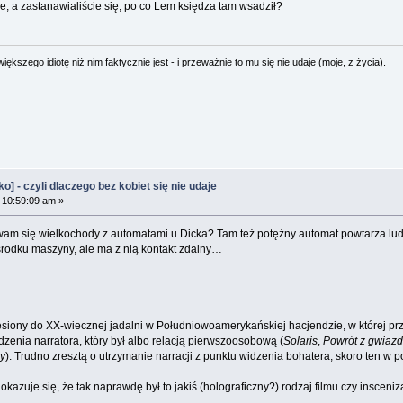
, a zastanawialiście się, po co Lem księdza tam wsadził?
ększego idiotę niż nim faktycznie jest - i przeważnie to mu się nie udaje (moje, z życia).
 - czyli dlaczego bez kobiet się nie udaje
 10:59:09 am »
 wam się wielkochody z automatami u Dicka? Tam też potężny automat powtarza lud
 środku maszyny, ale ma z nią kontakt zdalny…
siony do XX-wiecznej jadalni w Południowoamerykańskiej hacjendzie, w której przy
zenia narratora, który był albo relacją pierwszoosobową (
Solaris
,
Powrót z gwiazd
y
). Trudno zresztą o utrzymanie narracji z punktu widzenia bohatera, skoro ten w 
kazuje się, że tak naprawdę był to jakiś (holograficzny?) rodzaj filmu czy insceni