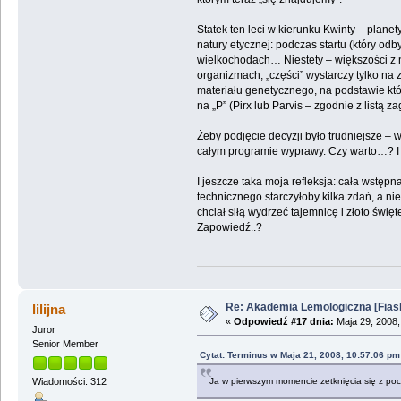
Statek ten leci w kierunku Kwinty – plane
natury etycznej: podczas startu (który od
wielkochodach… Niestety – większości z ni
organizmach, „części” wystarczy tylko na 
materiału genetycznego, na podstawie któ
na „P” (Pirx lub Parvis – zgodnie z listą za
Żeby podjęcie decyzji było trudniejsze –
całym programie wyprawy. Czy warto…? I 
I jeszcze taka moja refleksja: cała wstę
technicznego starczyłoby kilka zdań, a nie
chciał siłą wydrzeć tajemnicę i złoto świ
Zapowiedź..?
Re: Akademia Lemologiczna [Fiasko]
lilijna
«
Odpowiedź #17 dnia:
Maja 29, 2008,
Juror
Senior Member
Cytat: Terminus w Maja 21, 2008, 10:57:06 pm
Ja w pierwszym momencie zetknięcia się z po
Wiadomości: 312