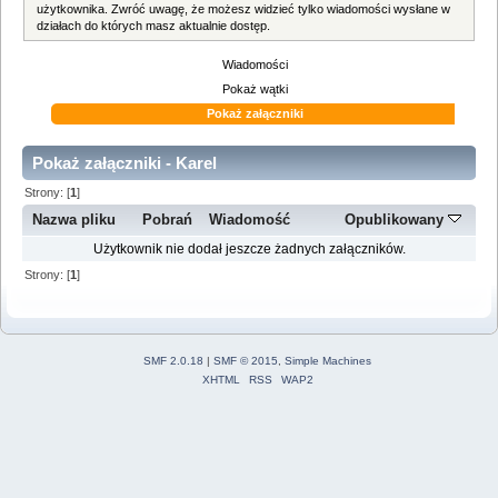
użytkownika. Zwróć uwagę, że możesz widzieć tylko wiadomości wysłane w
działach do których masz aktualnie dostęp.
Wiadomości
Pokaż wątki
Pokaż załączniki
Pokaż załączniki - Karel
Strony: [
1
]
Nazwa pliku
Pobrań
Wiadomość
Opublikowany
Użytkownik nie dodał jeszcze żadnych załączników.
Strony: [
1
]
SMF 2.0.18
|
SMF © 2015
,
Simple Machines
XHTML
RSS
WAP2