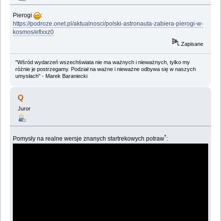
Pierogi
:
https://podroze.onet.pl/aktualnosci/polski-astronauta-zabiera-pierogi-w-
kosmos/eflxxz0
Zapisane
"Wśród wydarzeń wszechświata nie ma ważnych i nieważnych, tylko my
różnie je postrzegamy. Podział na ważne i nieważne odbywa się w naszych
umysłach" - Marek Baraniecki
Q
Juror
*
Pomysły na realne wersje znanych startrekowych potraw
: