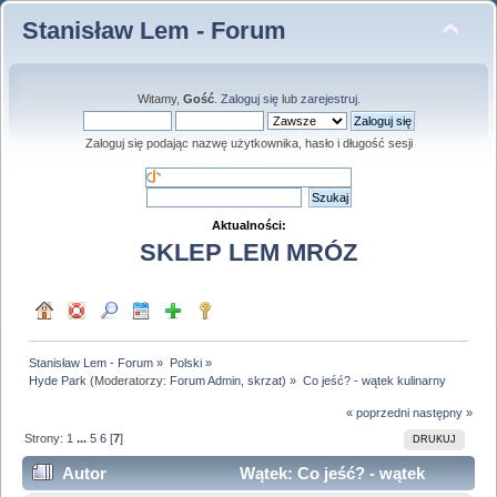
Stanisław Lem - Forum
Witamy,
Gość
.
Zaloguj się
lub
zarejestruj
.
Zaloguj się podając nazwę użytkownika, hasło i długość sesji
Aktualności:
SKLEP LEM MRÓZ
Stanisław Lem - Forum
»
Polski
»
Hyde Park
(Moderatorzy:
Forum Admin
,
skrzat
) »
Co jeść? - wątek kulinarny
« poprzedni
następny »
Strony:
1
...
5
6
[
7
]
DRUKUJ
Autor
Wątek: Co jeść? - wątek