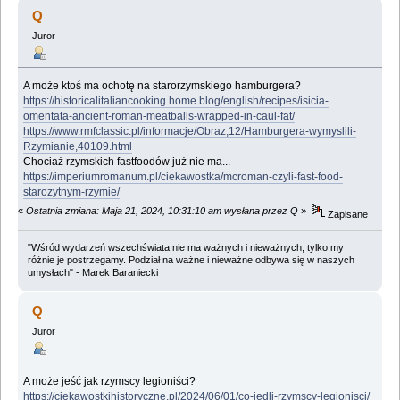
kulinarny (Przeczytany 260725 razy)
Q
Juror
A może ktoś ma ochotę na starorzymskiego hamburgera?
https://historicalitaliancooking.home.blog/english/recipes/isicia-
omentata-ancient-roman-meatballs-wrapped-in-caul-fat/
https://www.rmfclassic.pl/informacje/Obraz,12/Hamburgera-wymyslili-
Rzymianie,40109.html
Chociaż rzymskich fastfoodów już nie ma...
https://imperiumromanum.pl/ciekawostka/mcroman-czyli-fast-food-
starozytnym-rzymie/
«
Ostatnia zmiana: Maja 21, 2024, 10:31:10 am wysłana przez Q
»
Zapisane
"Wśród wydarzeń wszechświata nie ma ważnych i nieważnych, tylko my
różnie je postrzegamy. Podział na ważne i nieważne odbywa się w naszych
umysłach" - Marek Baraniecki
Q
Juror
A może jeść jak rzymscy legioniści?
https://ciekawostkihistoryczne.pl/2024/06/01/co-jedli-rzymscy-legionisci/