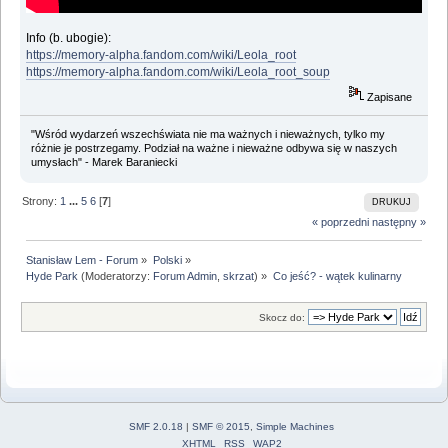
Info (b. ubogie):
https://memory-alpha.fandom.com/wiki/Leola_root
https://memory-alpha.fandom.com/wiki/Leola_root_soup
Zapisane
"Wśród wydarzeń wszechświata nie ma ważnych i nieważnych, tylko my
różnie je postrzegamy. Podział na ważne i nieważne odbywa się w naszych
umysłach" - Marek Baraniecki
Strony:
1
...
5
6
[
7
]
DRUKUJ
« poprzedni
następny »
Stanisław Lem - Forum
»
Polski
»
Hyde Park
(Moderatorzy:
Forum Admin
,
skrzat
) »
Co jeść? - wątek kulinarny
Skocz do:
SMF 2.0.18
|
SMF © 2015
,
Simple Machines
XHTML
RSS
WAP2