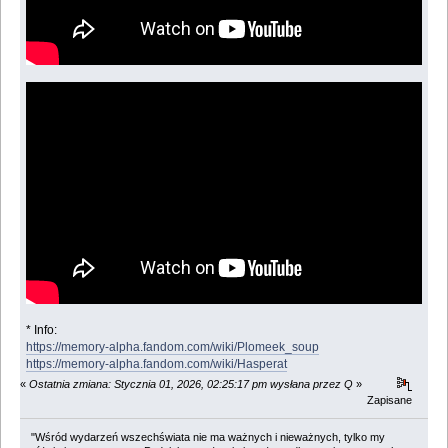
* Info:
https://memory-alpha.fandom.com/wiki/Plomeek_soup
https://memory-alpha.fandom.com/wiki/Hasperat
«
Ostatnia zmiana: Stycznia 01, 2026, 02:25:17 pm wysłana przez Q
»
Zapisane
"Wśród wydarzeń wszechświata nie ma ważnych i nieważnych, tylko my