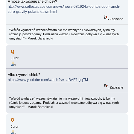
A może tak
kosmiczne
chipsy?
http://www.collectspace.com/news/news-081924a-doritos-cool-ranch-
zero-gravity-polaris-dawn.html
Zapisane
"Wśród wydarzeń wszechświata nie ma ważnych i nieważnych, tylko my
różnie je postrzegamy. Podział na ważne i nieważne odbywa się w naszych
umysłach" - Marek Baraniecki
Q
Juror
Albo rzymski chleb?
https://www.youtube.com/watch?v=_aBAE1lgqTM
Zapisane
"Wśród wydarzeń wszechświata nie ma ważnych i nieważnych, tylko my
różnie je postrzegamy. Podział na ważne i nieważne odbywa się w naszych
umysłach" - Marek Baraniecki
Q
Juror