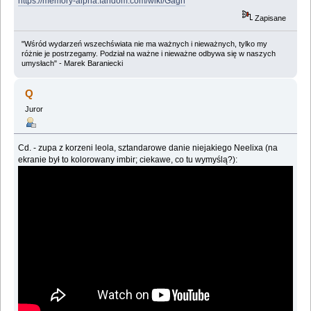
https://memory-alpha.fandom.com/wiki/Gagh
Zapisane
"Wśród wydarzeń wszechświata nie ma ważnych i nieważnych, tylko my
różnie je postrzegamy. Podział na ważne i nieważne odbywa się w naszych
umysłach" - Marek Baraniecki
Q
Juror
Cd. - zupa z korzeni leola, sztandarowe danie niejakiego Neelixa (na
ekranie był to kolorowany imbir; ciekawe, co tu wymyślą?):