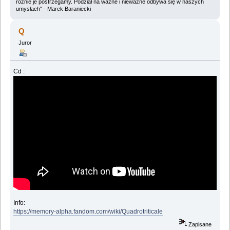
różnie je postrzegamy. Podział na ważne i nieważne odbywa się w naszych
umysłach" - Marek Baraniecki
Q
Juror
Cd :
Info:
https://memory-alpha.fandom.com/wiki/Quadrotriticale
Zapisane