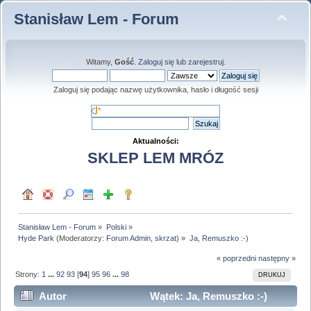
Stanisław Lem - Forum
Witamy,
Gość
.
Zaloguj się
lub
zarejestruj
.
Zaloguj się podając nazwę użytkownika, hasło i długość sesji
Aktualności:
SKLEP LEM MRÓZ
Stanisław Lem - Forum
»
Polski
»
Hyde Park
(Moderatorzy:
Forum Admin
,
skrzat
) »
Ja, Remuszko :-)
« poprzedni
następny »
Strony:
1
...
92
93
[
94
]
95
96
...
98
DRUKUJ
Autor
Wątek: Ja, Remuszko :-)