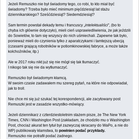
Jeżeli Remuszko nie był świadomy tego, co robi, to kto miał być
świadomy? Trzeba było mieć minimum pięćdziesiąt lat stażu
dziennikarskiego? Sześćdziesiąt? Siedemdziesiąt?
Sam termin powstał dekady temu i francuscy „
intelektualiści
”, (bo to
chyba ich głównie dotyczyło), mieli cień usprawiedliwienia, że jak jeździli
do Sowietów, to tam się wszyscy do nich uśmiechali. Zapewne tak było,
ponieważ mieli do czynienia tylko z aparatczykami i tamtejszą ubecją
(czasami grającą robotników w potiomkinowskiej fabryce, a może także
kołchoźników, itp.)
Ale w 2017 roku nikt już się nie mógł się tak tłumaczyć.
I nikogo tak się nie da wytłumaczyć.
Remuszko był świadomym kłamcą.
W swoim czasie zadawałem mu szereg pytań, na które nie odpowiadał,
jak to troll.
Nie chce mi się już szukać tej korespondencji, ale zacytowany post
Remuszki jest w zasadzie wszystko-mówiący.
Jeżeli dziennikarz z czterdziestoletnim stażem pisze, że The New York
Times, CNN i Washington Post (zakładam, że chodziło mu o Washington
Post, chociaż akurat ten tytuł był zazwyczaj skracany do WaPo, a nie do
WP) publikowały kłamstwa, to
powinien podać przykłady.
Remuszko nie potrafił podać żadnego.