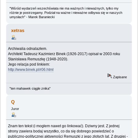
"Wśród wydarzeń wszechświata nie ma ważnych i nieważnych, tylko my
różnie je postrzegamy. Podział na ważne i nieważne odbywa się w naszych
umysłach" - Marek Baraniecki
xetras
Archiwalia odnalazłem.
Architekt Tadeusz Kazimierz Binek (1926-2017) opisał w 2003 roku
Stanisława Remuszkę (1948-2020).
Jego relacja pod linkiem:
http://www.binek.pl/r06.html
Zapisane
"ten mahawek ciągle znika"
Q
Juror
Znam ten tekst (i mogłem nawet go linkować). Dziwny jest. Z jednej
strony zawiera bodaj wszystko, co da się dobrego powiedzieć o
publiczno-politycznej aktywności Remuszki z jego złotych lat. Z drugiej -