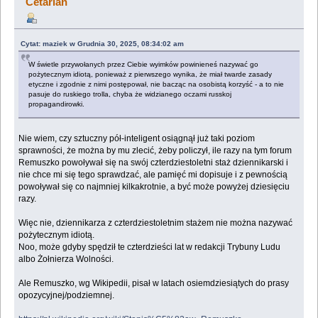
Cetarian
Cytat: maziek w Grudnia 30, 2025, 08:34:02 am
W świetle przywołanych przez Ciebie wyimków powinieneś nazywać go
pożytecznym idiotą, ponieważ z pierwszego wynika, że miał twarde zasady
etyczne i zgodnie z nimi postępował, nie bacząc na osobistą korzyść - a to nie
pasuje do ruskiego trolla, chyba że widzianego oczami russkoj
propagandirowki.
Nie wiem, czy sztuczny pół-inteligent osiągnął już taki poziom
sprawności, że można by mu zlecić, żeby policzył, ile razy na tym forum
Remuszko powoływał się na swój czterdziestoletni staż dziennikarski i
nie chce mi się tego sprawdzać, ale pamięć mi dopisuje i z pewnością
powoływał się co najmniej kilkakrotnie, a być może powyżej dziesięciu
razy.
Więc nie, dziennikarza z czterdziestoletnim stażem nie można nazywać
pożytecznym idiotą.
Noo, może gdyby spędził te czterdzieści lat w redakcji Trybuny Ludu
albo Żołnierza Wolności.
Ale Remuszko, wg Wikipedii, pisał w latach osiemdziesiątych do prasy
opozycyjnej/podziemnej.