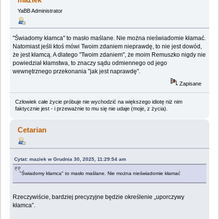
YaBB Administrator
"Świadomy kłamca" to masło maślane. Nie można nieświadomie kłamać.
Natomiast jeśli ktoś mówi Twoim zdaniem nieprawdę, to nie jest dowód,
że jest kłamcą. A dlatego "Twoim zdaniem", że moim Remuszko nigdy nie
powiedział kłamstwa, to znaczy sądu odmiennego od jego
wewnętrznego przekonania "jak jest naprawdę".
Zapisane
Człowiek całe życie próbuje nie wychodzić na większego idiotę niż nim
faktycznie jest - i przeważnie to mu się nie udaje (moje, z życia).
Cetarian
Cytat: maziek w Grudnia 30, 2025, 11:29:54 am
"Świadomy kłamca" to masło maślane. Nie można nieświadomie kłamać
Rzeczywiście, bardziej precyzyjne będzie określenie „uporczywy
kłamca”.