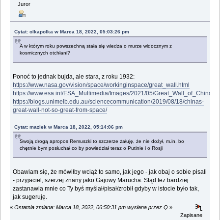
Juror
Cytat: olkapolka w Marca 18, 2022, 05:03:26 pm
A w którym roku powszechną stała się wiedza o murze widocznym z
kosmicznych otchłani?
Ponoć to jednak bujda, ale stara, z roku 1932:
https://www.nasa.gov/vision/space/workinginspace/great_wall.html
https://www.esa.int/ESA_Multimedia/Images/2021/05/Great_Wall_of_China_
https://blogs.unimelb.edu.au/sciencecommunication/2019/08/18/chinas-
great-wall-not-so-great-from-space/
Cytat: maziek w Marca 18, 2022, 05:14:06 pm
Swoją drogą apropos Remuszki to szczerze żałuję, że nie dożył, m.in. bo
chętnie bym posłuchał co by powiedział teraz o Putinie i o Rosji
Obawiam się, że mówiłby wciąż to samo, jak jego - jak obaj o sobie pisali
- przyjaciel, szerzej znany jako Gajowy Marucha. Stąd też bardziej
zastanawia mnie co Ty byś myślał/pisał/zrobił gdyby w istocie było tak,
jak sugeruję.
«
Ostatnia zmiana: Marca 18, 2022, 06:50:31 pm wysłana przez Q
»
Zapisane