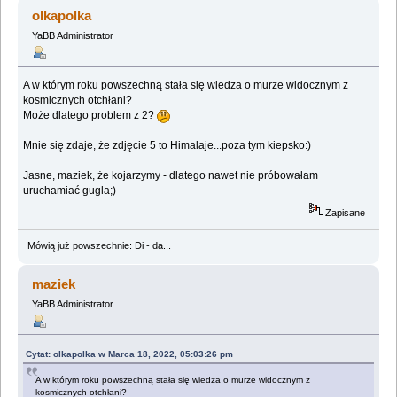
(Przeczytany 2520825 razy)
olkapolka
YaBB Administrator
A w którym roku powszechną stała się wiedza o murze widocznym z
kosmicznych otchłani?
Może dlatego problem z 2?
Mnie się zdaje, że zdjęcie 5 to Himalaje...poza tym kiepsko:)
Jasne, maziek, że kojarzymy - dlatego nawet nie próbowałam
uruchamiać gugla;)
Zapisane
Mówią już powszechnie: Di - da...
maziek
YaBB Administrator
Cytat: olkapolka w Marca 18, 2022, 05:03:26 pm
A w którym roku powszechną stała się wiedza o murze widocznym z
kosmicznych otchłani?