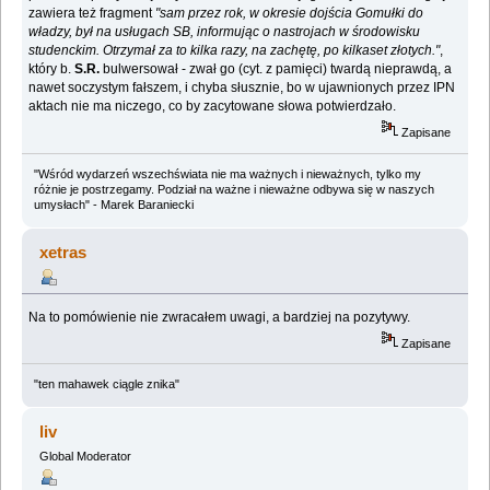
zawiera też fragment
"sam przez rok, w okresie dojścia Gomułki do
władzy, był na usługach SB, informując o nastrojach w środowisku
studenckim. Otrzymał za to kilka razy, na zachę­tę, po kilkaset złotych."
,
który b.
S.R.
bulwersował - zwał go (cyt. z pamięci) twardą nieprawdą, a
nawet soczystym fałszem, i chyba słusznie, bo w ujawnionych przez IPN
aktach nie ma niczego, co by zacytowane słowa potwierdzało.
Zapisane
"Wśród wydarzeń wszechświata nie ma ważnych i nieważnych, tylko my
różnie je postrzegamy. Podział na ważne i nieważne odbywa się w naszych
umysłach" - Marek Baraniecki
xetras
Na to pomówienie nie zwracałem uwagi, a bardziej na pozytywy.
Zapisane
"ten mahawek ciągle znika"
liv
Global Moderator