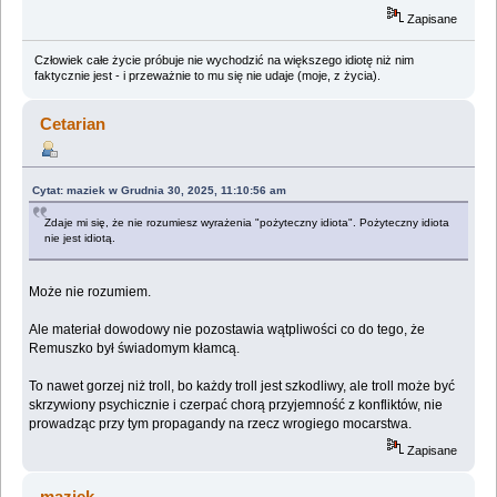
Zapisane
Człowiek całe życie próbuje nie wychodzić na większego idiotę niż nim
faktycznie jest - i przeważnie to mu się nie udaje (moje, z życia).
Cetarian
Cytat: maziek w Grudnia 30, 2025, 11:10:56 am
Zdaje mi się, że nie rozumiesz wyrażenia "pożyteczny idiota". Pożyteczny idiota
nie jest idiotą.
Może nie rozumiem.
Ale materiał dowodowy nie pozostawia wątpliwości co do tego, że
Remuszko był świadomym kłamcą.
To nawet gorzej niż troll, bo każdy troll jest szkodliwy, ale troll może być
skrzywiony psychicznie i czerpać chorą przyjemność z konfliktów, nie
prowadząc przy tym propagandy na rzecz wrogiego mocarstwa.
Zapisane
maziek