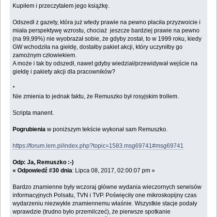
Kupiłem i przeczytałem jego książkę.
Odszedł z gazety, która już wtedy prawie na pewno płaciła przyzwoicie i
miała perspektywę wzrostu, chociaż jeszcze bardziej prawie na pewno
(na 99,99%) nie wyobrażał sobie, że gdyby został, to w 1999 roku, kiedy
GW wchodziła na giełdę, dostałby pakiet akcji, który uczyniłby go
zamożnym człowiekiem.
A może i tak by odszedł, nawet gdyby wiedział/przewidywał wejście na
giełdę i pakiety akcji dla pracowników?
*
Nie zmienia to jednak faktu, że Remuszko był rosyjskim trollem.
Scripta manent.
Pogrubienia
w poniższym tekście wykonał sam Remuszko.
https://forum.lem.pl/index.php?topic=1583.msg69741#msg69741
Odp: Ja, Remuszko :-)
« Odpowiedź #30 dnia
: Lipca 08, 2017, 02:00:07 pm »
Bardzo znamienne były wczoraj główne wydania wieczornych serwisów
informacyjnych Polsatu, TVN i TVP. Poświęciły one mikroskopijny czas
wydarzeniu niezwykle znamiennemu właśnie. Wszystkie stacje podały
wprawdzie (trudno było przemilczeć), że pierwsze spotkanie