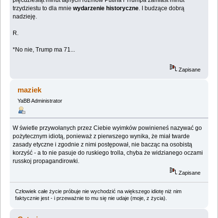
trzydziestu to dla mnie
wydarzenie historyczne
. I budzące dobrą
nadzieję.
R.
*No nie, Trump ma 71...
Zapisane
maziek
YaBB Administrator
W świetle przywołanych przez Ciebie wyimków powinieneś nazywać go
pożytecznym idiotą, ponieważ z pierwszego wynika, że miał twarde
zasady etyczne i zgodnie z nimi postępował, nie bacząc na osobistą
korzyść - a to nie pasuje do ruskiego trolla, chyba że widzianego oczami
russkoj propagandirowki.
Zapisane
Człowiek całe życie próbuje nie wychodzić na większego idiotę niż nim
faktycznie jest - i przeważnie to mu się nie udaje (moje, z życia).