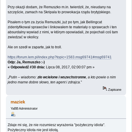
Przy okazji dodam, że Remuszko m.in. twierdził, że, nieudany na
szczęście, zamach na Skripala to prowokacja rządu brytyjskiego.
Pisałem o tym za życia Remuszki, już po tym, jak Bellingcat
zidentyfikował sprawców i linkowałem te materiały o sprawcach i ten
absurdalny wywiad z nimi, w którym opowiadali, że pojechali coś tam
zwiedzać w okolicy.
Ale on szedł w zaparte, jak to troll.
https://forum.lem.pl/index.php?topic=1583.msg69741#msg69741
Odp: Ja, Remuszko :-)
« Odpowiedź #30 dnia:
Lipca 08, 2017, 02:00:07 pm »
„
Putin – wiadomo:
zło wcielone i wszechstronne
, a kto powie o nim
jedno marne dobre słowo, ten agent i zdrajca.
”
Zapisane
maziek
YaBB Administrator
Zdaje mi się, że nie rozumiesz wyrażenia "pożyteczny idiota".
Pożyteczny idiota nie jest idiotą.