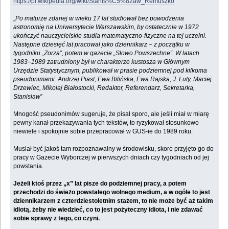
https://pl.wikipedia.org/wiki/Stanis%C5%82aw_Remuszko
„
Po maturze zdanej w wieku 17 lat studiował bez powodzenia
astronomię na Uniwersytecie Warszawskim, by ostatecznie w 1972
ukończyć nauczycielskie studia matematyczno-fizyczne na tej uczelni.
Następne dziesięć lat pracował jako dziennikarz – z początku w
tygodniku „Zorza”, potem w gazecie „Słowo Powszechne”. W latach
1983–1989 zatrudniony był w charakterze kustosza w Głównym
Urzędzie Statystycznym, publikował w prasie podziemnej pod kilkoma
pseudonimami: Andrzej Piast, Ewa Bilińska, Ewa Rajska, J. Luty, Maciej
Drzewiec, Mikołaj Białostocki, Redaktor, Referendarz, Sekretarka,
Stanisław
”
Mnogość pseudonimów sugeruje, że pisał sporo, ale jeśli miał w miarę
pewny kanał przekazywania tych tekstów, to ryzykował stosunkowo
niewiele i spokojnie sobie przepracował w GUS-ie do 1989 roku.
Musiał być jakoś tam rozpoznawalny w środowisku, skoro przyjęto go do
pracy w Gazecie Wyborczej w pierwszych dniach czy tygodniach od jej
powstania.
Jeżeli ktoś przez „x” lat pisze do podziemnej pracy, a potem
przechodzi do świeżo powstałego wolnego medium, a w ogóle to jest
dziennikarzem z czterdziestoletnim stażem, to nie może być aż takim
idiotą, żeby nie wiedzieć, co to jest pożyteczny idiota, i nie zdawać
sobie sprawy z tego, co czyni.