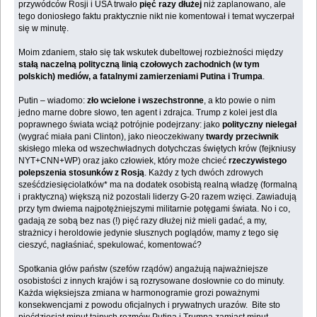
przywódców Rosji i USA trwało
pięć razy dłużej
niż zaplanowano, ale
tego doniosłego faktu praktycznie nikt nie komentował i temat wyczerpał
się w minutę.
Moim zdaniem, stało się tak wskutek dubeltowej rozbieżności między
stałą naczelną polityczną linią czołowych zachodnich (w tym
polskich) mediów, a fatalnymi zamierzeniami Putina i Trumpa
.
Putin – wiadomo:
zło wcielone i wszechstronne
, a kto powie o nim
jedno marne dobre słowo, ten agent i zdrajca. Trump z kolei jest dla
poprawnego świata wciąż potrójnie podejrzany: jako
polityczny nielegał
(wygrać miała pani Clinton), jako nieoczekiwany
twardy przeciwnik
skisłego mleka od wszechwładnych dotychczas świętych krów (fejkniusy
NYT+CNN+WP) oraz jako człowiek, który może chcieć
rzeczywistego
polepszenia stosunków z Rosją
. Każdy z tych dwóch zdrowych
sześćdziesięciolatków* ma na dodatek osobistą realną władzę (formalną
i praktyczną) większą niż pozostali liderzy G-20 razem wzięci. Zawiadują
przy tym dwiema najpotężniejszymi militarnie potęgami świata. No i co,
gadają ze sobą bez nas (!) pięć razy dłużej niż mieli gadać, a my,
strażnicy i heroldowie jedynie słusznych poglądów, mamy z tego się
cieszyć, nagłaśniać, spekulować, komentować?
Spotkania głów państw (szefów rządów) angażują najważniejsze
osobistości z innych krajów i są rozrysowane dosłownie co do minuty.
Każda więksiejsza zmiana w harmonogramie grozi poważnymi
konsekwencjami z powodu oficjalnych i prywatnych urazów. Bite sto
pięćdziesiąt minut tajnych rozmów Putina i Trumpa zamiast minut