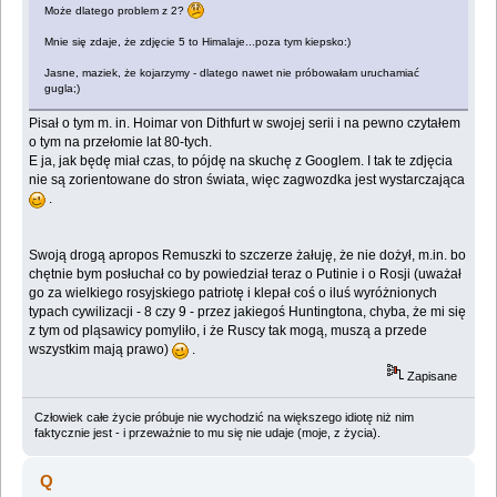
Może dlatego problem z 2?
Mnie się zdaje, że zdjęcie 5 to Himalaje...poza tym kiepsko:)
Jasne, maziek, że kojarzymy - dlatego nawet nie próbowałam uruchamiać
gugla;)
Pisał o tym m. in. Hoimar von Dithfurt w swojej serii i na pewno czytałem
o tym na przełomie lat 80-tych.
E ja, jak będę miał czas, to pójdę na skuchę z Googlem. I tak te zdjęcia
nie są zorientowane do stron świata, więc zagwozdka jest wystarczająca
.
Swoją drogą apropos Remuszki to szczerze żałuję, że nie dożył, m.in. bo
chętnie bym posłuchał co by powiedział teraz o Putinie i o Rosji (uważał
go za wielkiego rosyjskiego patriotę i klepał coś o iluś wyróżnionych
typach cywilizacji - 8 czy 9 - przez jakiegoś Huntingtona, chyba, że mi się
z tym od pląsawicy pomyliło, i że Ruscy tak mogą, muszą a przede
wszystkim mają prawo)
.
Zapisane
Człowiek całe życie próbuje nie wychodzić na większego idiotę niż nim
faktycznie jest - i przeważnie to mu się nie udaje (moje, z życia).
Q