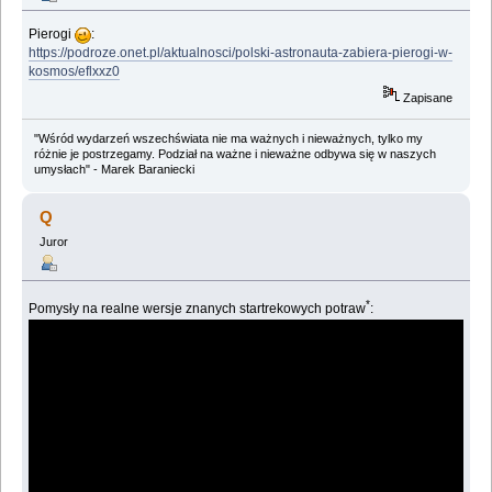
Pierogi
:
https://podroze.onet.pl/aktualnosci/polski-astronauta-zabiera-pierogi-w-
kosmos/eflxxz0
Zapisane
"Wśród wydarzeń wszechświata nie ma ważnych i nieważnych, tylko my
różnie je postrzegamy. Podział na ważne i nieważne odbywa się w naszych
umysłach" - Marek Baraniecki
Q
Juror
*
Pomysły na realne wersje znanych startrekowych potraw
: