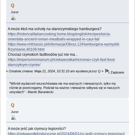
kulinarny (Przeczytany 261080 razy)
Q
Juror
A może ktoś ma ochotę na starorzymskiego hamburgera?
https://historicalitaliancooking.home.blog/english/recipes/isicia-
omentata-ancient-roman-meatballs-wrapped-in-caul-fat/
https://www.rmfclassic.pl/informacje/Obraz,12/Hamburgera-wymyslili-
Rzymianie,40109.html
Chociaż rzymskich fastfoodów już nie ma...
https://imperiumromanum.pl/ciekawostka/mcroman-czyli-fast-food-
starozytnym-rzymie/
«
Ostatnia zmiana: Maja 21, 2024, 10:31:10 am wysłana przez Q
»
Zapisane
"Wśród wydarzeń wszechświata nie ma ważnych i nieważnych, tylko my
różnie je postrzegamy. Podział na ważne i nieważne odbywa się w naszych
umysłach" - Marek Baraniecki
Q
Juror
A może jeść jak rzymscy legioniści?
https://ciekawostkihistoryczne.pl/2024/06/01/co-jedli-rzymscy-legionisci/