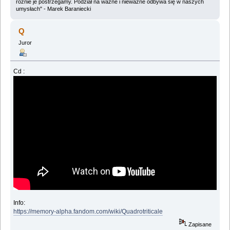
różnie je postrzegamy. Podział na ważne i nieważne odbywa się w naszych
umysłach" - Marek Baraniecki
Q
Juror
Cd :
Info:
https://memory-alpha.fandom.com/wiki/Quadrotriticale
Zapisane