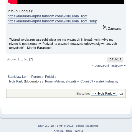
Info (b. ubogie):
https://memory-alpha.fandom.com/wiki/Leola_root
https://memory-alpha.fandom.com/wiki/Leola_root_soup
Zapisane
"Wśród wydarzeń wszechświata nie ma ważnych i nieważnych, tylko my
różnie je postrzegamy. Podział na ważne i nieważne odbywa się w naszych
umysłach" - Marek Baraniecki
Strony:
1
...
5
6
[
7
]
DRUKUJ
« poprzedni
następny »
Stanisław Lem - Forum
»
Polski
»
Hyde Park
(Moderatorzy:
Forum Admin
,
skrzat
) »
Co jeść? - wątek kulinarny
Skocz do:
SMF 2.0.18
|
SMF © 2015
,
Simple Machines
XHTML
RSS
WAP2