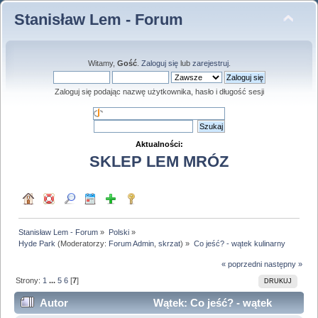
Stanisław Lem - Forum
Witamy,
Gość
.
Zaloguj się
lub
zarejestruj
.
Zaloguj się podając nazwę użytkownika, hasło i długość sesji
Aktualności:
SKLEP LEM MRÓZ
Stanisław Lem - Forum
»
Polski
»
Hyde Park
(Moderatorzy:
Forum Admin
,
skrzat
) »
Co jeść? - wątek kulinarny
« poprzedni
następny »
Strony:
1
...
5
6
[
7
]
DRUKUJ
Autor
Wątek: Co jeść? - wątek