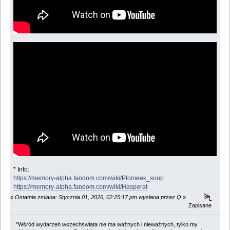
* Info:
https://memory-alpha.fandom.com/wiki/Plomeek_soup
https://memory-alpha.fandom.com/wiki/Hasperat
«
Ostatnia zmiana: Stycznia 01, 2026, 02:25:17 pm wysłana przez Q
»
Zapisane
"Wśród wydarzeń wszechświata nie ma ważnych i nieważnych, tylko my