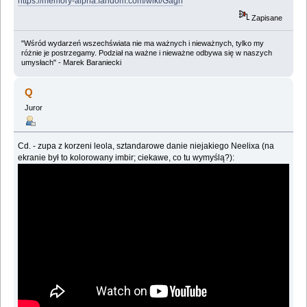
https://memory-alpha.fandom.com/wiki/Gagh
Zapisane
"Wśród wydarzeń wszechświata nie ma ważnych i nieważnych, tylko my
różnie je postrzegamy. Podział na ważne i nieważne odbywa się w naszych
umysłach" - Marek Baraniecki
Q
Juror
Cd. - zupa z korzeni leola, sztandarowe danie niejakiego Neelixa (na
ekranie był to kolorowany imbir; ciekawe, co tu wymyślą?):