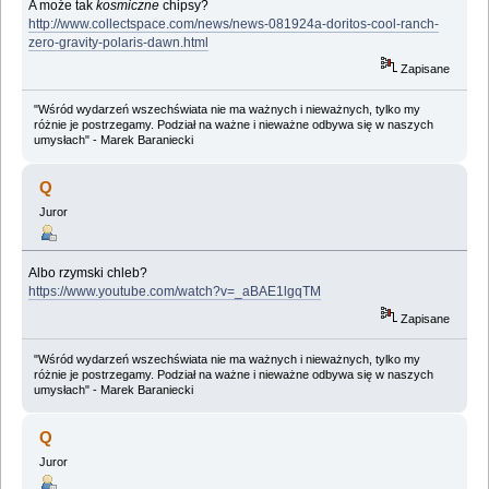
A może tak
kosmiczne
chipsy?
http://www.collectspace.com/news/news-081924a-doritos-cool-ranch-
zero-gravity-polaris-dawn.html
Zapisane
"Wśród wydarzeń wszechświata nie ma ważnych i nieważnych, tylko my
różnie je postrzegamy. Podział na ważne i nieważne odbywa się w naszych
umysłach" - Marek Baraniecki
Q
Juror
Albo rzymski chleb?
https://www.youtube.com/watch?v=_aBAE1lgqTM
Zapisane
"Wśród wydarzeń wszechświata nie ma ważnych i nieważnych, tylko my
różnie je postrzegamy. Podział na ważne i nieważne odbywa się w naszych
umysłach" - Marek Baraniecki
Q
Juror