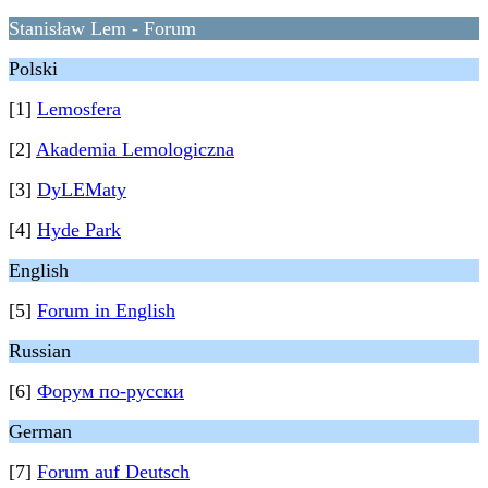
Stanisław Lem - Forum
Polski
[1]
Lemosfera
[2]
Akademia Lemologiczna
[3]
DyLEMaty
[4]
Hyde Park
English
[5]
Forum in English
Russian
[6]
Форум по-русски
German
[7]
Forum auf Deutsch