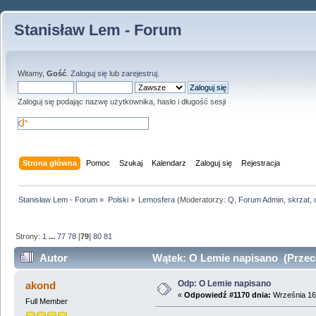
Stanisław Lem - Forum
Witamy,
Gość
.
Zaloguj się
lub
zarejestruj
.
Zaloguj się podając nazwę użytkownika, hasło i długość sesji
Strona główna
Pomoc
Szukaj
Kalendarz
Zaloguj się
Rejestracja
Stanisław Lem - Forum
»
Polski
»
Lemosfera
(Moderatorzy:
Q
,
Forum Admin
,
skrzat
,
Strony:
1
...
77
78
[
79
]
80
81
Autor
Wątek: O Lemie napisano (Przecz
Odp: O Lemie napisano
akond
«
Odpowiedź #1170 dnia:
Września 16,
Full Member