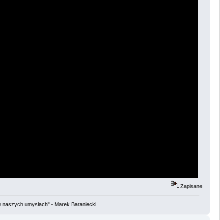
Zapisane
w naszych umysłach" - Marek Baraniecki