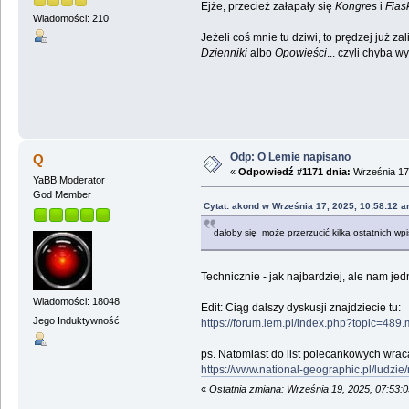
Ejże, przecież załapały się
Kongres
i
Fias
Wiadomości: 210
Jeżeli coś mnie tu dziwi, to prędzej już za
Dzienniki
albo
Opowieści
... czyli chyba w
Odp: O Lemie napisano
Q
«
Odpowiedź #1171 dnia:
Września 17,
YaBB Moderator
God Member
Cytat: akond w Września 17, 2025, 10:58:12 
dałoby się może przerzucić kilka ostatnich 
Technicznie - jak najbardziej, ale nam je
Wiadomości: 18048
Edit: Ciąg dalszy dyskusji znajdziecie tu:
Jego Induktywność
https://forum.lem.pl/index.php?topic=4
ps. Natomiast do list polecankowych wracaj
https://www.national-geographic.pl/ludzie/
«
Ostatnia zmiana: Września 19, 2025, 07:53: