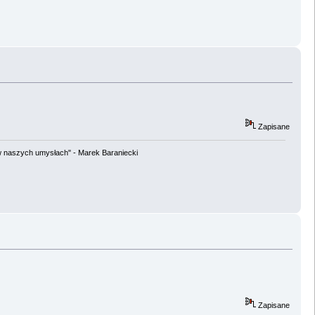
Zapisane
w naszych umysłach" - Marek Baraniecki
Zapisane