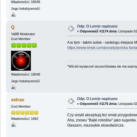
Wiadomości: 18048
Jego Induktywność
Odp: O Lemie napisano
Q
«
Odpowiedź #1174 dnia:
Listopada 02
YaBB Moderator
God Member
A w tym - takim sobie - rankingu miejsce M
https://www.smyk.com/porady/polska-fant
"Wśród wydarzeń wszechświata nie ma ważnych
Wiadomości: 18048
Jego Induktywność
Odp: O Lemie napisano
xetras
«
Odpowiedź #1175 dnia:
Listopada 02
God Member
Czy smyki akceptują też smak przygodow
Wiadomości: 1682
Aha, znowu "Bajki robotów" jako sugestia.
Owszem, niezwykle słowotwórcze.