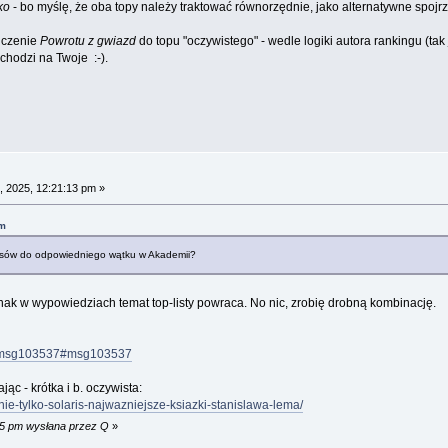
ko
- bo myślę, że oba topy należy traktować równorzędnie, jako alternatywne spojr
liczenie
Powrotu z gwiazd
do topu "oczywistego" - wedle logiki autora rankingu (tak 
ychodzi na Twoje :-).
 2025, 12:21:13 pm »
am
wpisów do odpowiedniego wątku w Akademii?
dnak w wypowiedziach temat top-listy powraca. No nic, zrobię drobną kombinację.
89.msg103537#msg103537
ąc - krótka i b. oczywista:
nie-tylko-solaris-najwazniejsze-ksiazki-stanislawa-lema/
05 pm wysłana przez Q
»