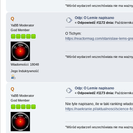
"Wśród wydarzeń wszechświata nie ma ważnych
Odp: O Lemie napisano
Q
«
Odpowiedź #1172 dnia:
Października
YaBB Moderator
God Member
O Tichym:
https://reactormag.com/stanislaw-lems-grea
"Wśród wydarzeń wszechświata nie ma ważnych
Wiadomości: 18048
Jego Induktywność
Odp: O Lemie napisano
Q
«
Odpowiedź #1173 dnia:
Października
YaBB Moderator
God Member
Nie tyle napisano, ile w taki ranking wła
https://naekranie.pl/aktualnosci/science-
"Wśród wydarzeń wszechświata nie ma ważnych