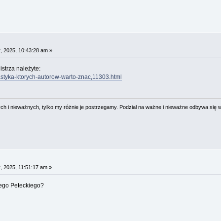
, 2025, 10:43:28 am »
istrza należyte:
astyka-ktorych-autorow-warto-znac,11303.html
 i nieważnych, tylko my różnie je postrzegamy. Podział na ważne i nieważne odbywa się 
, 2025, 11:51:17 am »
ego Peteckiego?