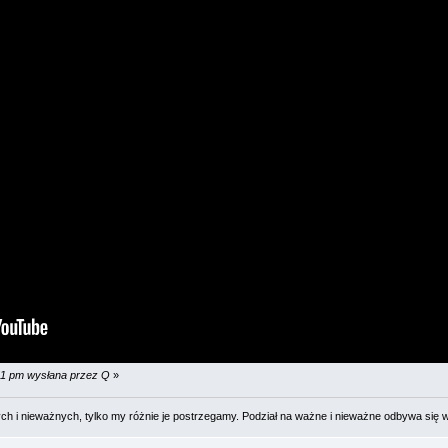
:51 pm wysłana przez Q
»
 i nieważnych, tylko my różnie je postrzegamy. Podział na ważne i nieważne odbywa się 