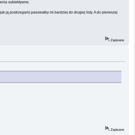
zenia subiektywne.
jak ją postrzegam) pasowałby mi bardziej do drugiej listy. A do pierwszej
Zapisane
Zapisane