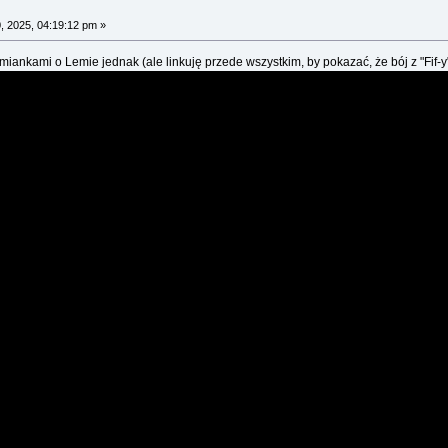
, 2025, 04:19:12 pm »
ankami o Lemie jednak (ale linkuję przede wszystkim, by pokazać, że bój z "Fif-y"