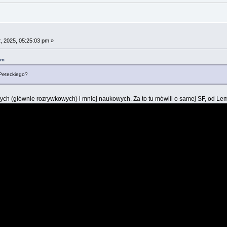
, 2025, 05:25:03 pm »
am
Peteckiego?
zych (głównie rozrywkowych) i mniej naukowych. Za to tu mówili o samej SF, od L