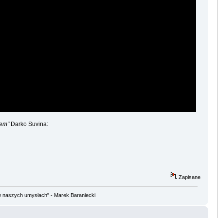
Lem"
Darko Suvina:
Zapisane
w naszych umysłach" - Marek Baraniecki