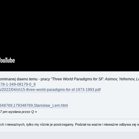
wspominanej dawno temu - pracy
"Three World Paradigms for SF: Asimov, Yefremov, 
7/978-1-349-08179-0_8
s/2022/04/ch15-three-world-paradigms-for-sf-1973-1993.pdf
179348769,179348769,Stanislaw_Lem.html
:17 pm wysłana przez Q
»
 i nieważnych, tylko my różnie je postrzegamy. Podział na ważne i nieważne odbywa się 