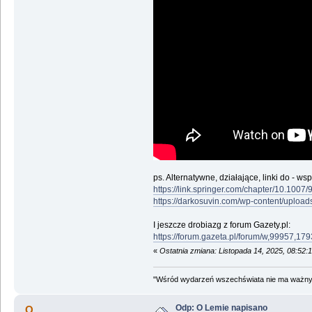
ps. Alternatywne, działające, linki do - 
https://link.springer.com/chapter/10.100
https://darkosuvin.com/wp-content/upload
I jeszcze drobiazg z forum Gazety.pl:
https://forum.gazeta.pl/forum/w,99957,
«
Ostatnia zmiana: Listopada 14, 2025, 08:52
"Wśród wydarzeń wszechświata nie ma ważnych
Odp: O Lemie napisano
Q