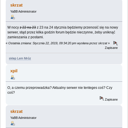
(Przeczytany 68940 razy)
skrzat
YaBB Administrator
W nocy
z 22 na 23
z 23 na 24 stycznia będziemy przenosić się na nowy
serwer, stąd przez kilka godzin forum będzie nieczynne, żeby uniknąć
zamieszania z postami.
«
Ostatnia zmiana: Stycznia 22, 2019, 09:34:20 pm wysłana przez skrzat
»
Zapisane
sklep Lem Mróz
xpil
O, a czemu przeprowadzka? Aktualny serwer nie tenteges coś? Czy
coś?
Zapisane
skrzat
YaBB Administrator