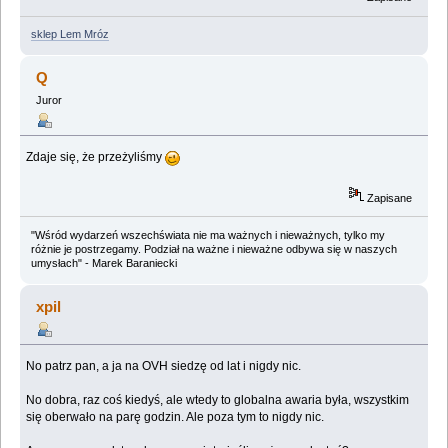
sklep Lem Mróz
Q
Juror
Zdaje się, że przeżyliśmy
Zapisane
"Wśród wydarzeń wszechświata nie ma ważnych i nieważnych, tylko my
różnie je postrzegamy. Podział na ważne i nieważne odbywa się w naszych
umysłach" - Marek Baraniecki
xpil
No patrz pan, a ja na OVH siedzę od lat i nigdy nic.
No dobra, raz coś kiedyś, ale wtedy to globalna awaria była, wszystkim
się oberwało na parę godzin. Ale poza tym to nigdy nic.