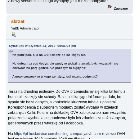
A nowy serwerek to u kogo wynajęty, jeśli można podpytać?
Zapisane
skrzat
YaBB Administrator
Cytat: xpil w Stycznia 24, 2019, 05:46:25 pm
No patrz pan, a ja na OVH siedzę od lat i nigdy nic.
No dobra, raz coś kiedyś, ale wtedy to globalna awaria była, wszystkim się
oberwało na parę godzin. Ale poza tym to nigdy nic.
A nowy serwerek to u kogo wynajęty, jeśli można podpytać?
Teraz na dhosting jesteśmy. Do OVH przenieśliśmy się kilka lat temu z
home.pl i zaczęły się schody. Raz na kilka tygodni forum padało, bo
sypała się baza danych, a konkretnie kluczowa tabela z postami.
Korespondencja z supportem mogłaby zostać wydana w dziełach
zebranych Kafki. Potem na dokładkę OVH zablokowało nam wszystkie
połączenia wychodzące, ponieważ było ich zdaniem za dużo zapytań,
generowanych przez wtyczkę od Facebooka.
Na
https://pl.hostadvice.com/hosting-company/ovh-com-reviews/
OVH