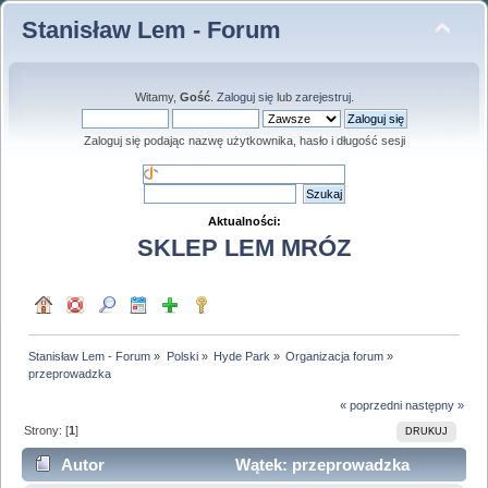
Stanisław Lem - Forum
Witamy,
Gość
.
Zaloguj się
lub
zarejestruj
.
Zaloguj się podając nazwę użytkownika, hasło i długość sesji
Aktualności:
SKLEP LEM MRÓZ
Stanisław Lem - Forum
»
Polski
»
Hyde Park
»
Organizacja forum
»
przeprowadzka
« poprzedni
następny »
Strony: [
1
]
DRUKUJ
Autor
Wątek: przeprowadzka