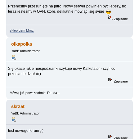
Przenosiny przesunięte na jutro. Nowy serwer powinien być lepszy, bo
teraz jesteśmy w OVH, które, delikatnie mówiąc, się sypie
Zapisane
sklep Lem Mróz
olkapolka
YaBB Administrator
Się okaże jakie niespodzianki szykuje nowy Kalkulator - czyli co
przestanie działać;)
Zapisane
Mówią już powszechnie: Di - da...
skrzat
YaBB Administrator
test nowego forum ;-)
Zapisane