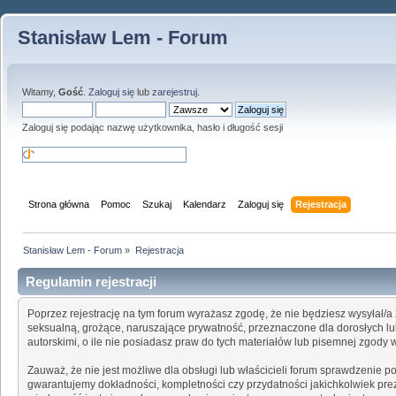
Stanisław Lem - Forum
Witamy,
Gość
.
Zaloguj się
lub
zarejestruj
.
Zaloguj się podając nazwę użytkownika, hasło i długość sesji
Strona główna
Pomoc
Szukaj
Kalendarz
Zaloguj się
Rejestracja
Stanisław Lem - Forum
»
Rejestracja
Regulamin rejestracji
Poprzez rejestrację na tym forum wyrażasz zgodę, że nie będziesz wysyłał/a 
seksualną, grożące, naruszające prywatność, przeznaczone dla dorosłych 
autorskimi, o ile nie posiadasz praw do tych materiałów lub pisemnej zgody
Zauważ, że nie jest możliwe dla obsługi lub właścicieli forum sprawdzenie 
gwarantujemy dokładności, kompletności czy przydatności jakichkolwiek prez