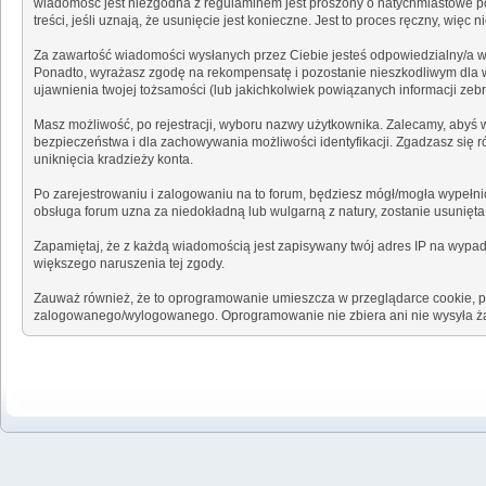
wiadomość jest niezgodna z regulaminem jest proszony o natychmiastowe po
treści, jeśli uznają, że usunięcie jest konieczne. Jest to proces ręczny, w
Za zawartość wiadomości wysłanych przez Ciebie jesteś odpowiedzialny/a w
Ponadto, wyrażasz zgodę na rekompensatę i pozostanie nieszkodliwym dla wła
ujawnienia twojej tożsamości (lub jakichkolwiek powiązanych informacji zeb
Masz możliwość, po rejestracji, wyboru nazwy użytkownika. Zalecamy, abyś w
bezpieczeństwa i dla zachowywania możliwości identyfikacji. Zgadzasz się 
uniknięcia kradzieży konta.
Po zarejestrowaniu i zalogowaniu na to forum, będziesz mógł/mogła wypełnić
obsługa forum uzna za niedokładną lub wulgarną z natury, zostanie usunięt
Zapamiętaj, że z każdą wiadomością jest zapisywany twój adres IP na wypade
większego naruszenia tej zgody.
Zauważ również, że to oprogramowanie umieszcza w przeglądarce cookie, pli
zalogowanego/wylogowanego. Oprogramowanie nie zbiera ani nie wysyła ża