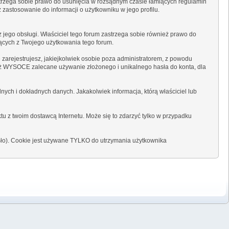
strzega sobie prawo do usunięcia w rozsądnym czasie łamiących regulamin
 zastosowanie do informacji o użytkowniku w jego profilu.
 jego obsługi. Właściciel tego forum zastrzega sobie również prawo do
jących z Twojego użytkowania tego forum.
 zarejestrujesz, jakiejkolwiek osobie poza administratorem, z powodu
ież WYSOCE zalecane używanie złożonego i unikalnego hasła do konta, dla
ych i dokładnych danych. Jakakolwiek informacja, którą właściciel lub
tu z twoim dostawcą Internetu. Może się to zdarzyć tylko w przypadku
asło). Cookie jest używane TYLKO do utrzymania użytkownika