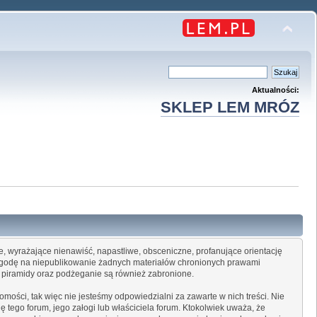
Aktualności:
SKLEP LEM MRÓZ
ne, wyrażające nienawiść, napastliwe, obsceniczne, profanujące orientację
 zgodę na niepublikowanie żadnych materiałów chronionych prawami
i, piramidy oraz podżeganie są również zabronione.
mości, tak więc nie jesteśmy odpowiedzialni za zawarte w nich treści. Nie
 tego forum, jego załogi lub właściciela forum. Ktokolwiek uważa, że