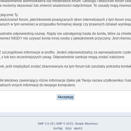
wiadomienie administratora lub moderatora forum. Obsługa i właściciel forum za
ięc nie możemy skasować lub zmienić wiadomości natychmiast. Te zasady mają również
yłącznie Ty.
ściciela/i forum, jakichkolwiek powiązanych stron internetowych z tym forum oraz
ranych w tym serwisie) w przypadku formalnej skargi czy prawnych działań wynika
ybrał/a odpowiednią nazwę. Nigdy nie udostępniaj hasła do konta, które za chwile
również NIGDY nie używać konta innej osoby z jakiejkolwiek przyczyny. Jest równ
 szczegółowe informacje w profilu. Jesteś odpowiedzialny za wprowadzanie czyteln
a, z lub bez wcześniejszych uwag. Odpowiednie sankcje mogą zostać nałożone.
k, jeśli miał(a)byś zostać zbanowany/a na tym forum lub zaszłaby potrzeba kontak
k tekstowy zawierający różne informacje (takie jak Twoja nazwa użytkownika i h
dnych innych informacji do twojego komputera.
SMF 2.0.18
|
SMF © 2015
,
Simple Machines
XHTML
RSS
WAP2