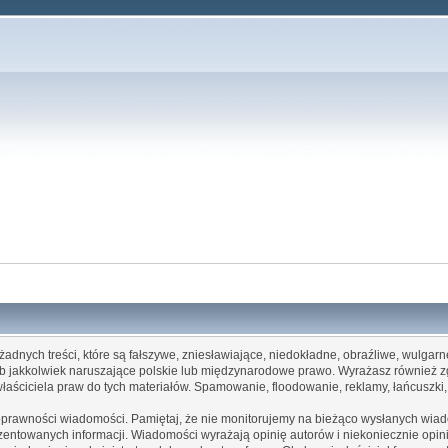
żadnych treści, które są fałszywe, zniesławiające, niedokładne, obraźliwe, wulgar
lub jakkolwiek naruszające polskie lub międzynarodowe prawo. Wyrażasz również
 właściciela praw do tych materiałów. Spamowanie, floodowanie, reklamy, łańcuszk
poprawności wiadomości. Pamiętaj, że nie monitorujemy na bieżąco wysłanych wiado
entowanych informacji. Wiadomości wyrażają opinię autorów i niekoniecznie opinię