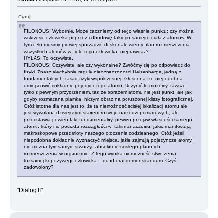
Cytuj
FILONOUS: Wybornie. Może zaczniemy od tego właśnie punktu: czy można
wskrzesić człowieka poprzez odbudowę takiego samego ciała z atomów. W
tym celu musimy pierwej sporządzić doskonale wierny plan rozmieszczenia
wszystkich atomów w ciele tego człowieka, nieprawdaż?
HYLAS: To oczywiste.
FILONOUS: Oczywiste, ale czy wykonalne? Zwróćmy się po odpowiedź do
fizyki. Znasz niechybnie regułę nieoznaczoności Heisenberga, jedną z
fundamentalnych zasad fizyki współczesnej. Głosi ona, że niepodobna
umiejscowić dokładnie pojedynczego atomu. Uczynić to możemy zawsze
tylko z pewnym przybliżeniem, tak że obrazem atomu nie jest punkt, ale jak
gdyby rozmazana plamka, niczym obraz na poruszonej kliszy fotograficznej.
Otóż istotne dla nas jest to, że ta niemożność ścisłej lokalizacji atomu nie
jest wywołana dzisiejszym stanem rozwoju narzędzi pomiarowych, ale
przedstawia pewien fakt fundamentalny, pewien przejaw własności samego
atomu, który nie posiada rozciągłości w takim znaczeniu, jakie manifestują
makroskopowe przedmioty naszego otoczenia codziennego. Otóż jeżeli
niepodobna dokładnie wyznaczyć miejsca, jakie zajmują pojedyncze atomy,
nie można tym samym stworzyć absolutnie ścisłego planu ich
rozmieszczenia w organizmie. Z tego wynika niemożność stworzenia
tożsamej kopii żywego człowieka... quod erat demonstrandum. Czyś
zadowolony?
"Dialog II"