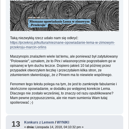
Taką niezwykłą rzecz udało nam się odkryć:
https://przekroj.pl/kultura/nieznane-opowiadanie-lema-w-zimowym-
przekroju-marcin-orlins
Maszynopis znalazłem wiele lat temu, ale ponieważ był zatytułowany
"Polowanie", uznałem, że to Pirx i własnoręcznie pogrzebałem go w
opisanej w tym duchu teczce. Dopiero jakieś 10 lat później przez
przypadek otworzyłem teczkę i przeczytałem kilka stron, ze
zdumieniem stwierdzając, że z Pirxem ma to niewiele wspólnego.
Fenomen tego tekstu polega na tym, że jest to zamknięte fabularnie i
skończone opowiadanie, w dodatku po wstępnej korekcie Lema.
Dlaczego nie zostało wcześniej, to znaczy od razu opublikowane?
Mam pewne przypuszczenia, ale nie mam sumienia Wam tutaj
spoilerować ;-)
13
Konkurs z Lemem
/
WYNIKI
«
dnia:
Listopada 14, 2018, 04:10:32 pm »