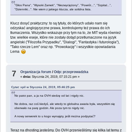
"Głos Pana", "Wysoki Zamek", "Niezwyciężony", "Powrót...", "Szpital...",
"Dzienniki...". Nie wiem z jakiego klucza, ale solidna lista.
Klucz dosyć praktyczny: to są tytuły, do których udało nam się
odzyskać anglojęzyczne prawa, kontrolujemy też prawa do ich
tłumaczenia. Wszystko wskazuje przy tym na to, że MIT wyda również
tzw. wielkie eseje, które nie zostały dotąd przetłumaczone na język
angielski ("Filozofia Przypadku", "Dialogi", "Fantastyka i futurologia"),
"Tako rzecze Lem" oraz np. "Prowokację" i wszystkie opowiadania
Lema
7
Organizacja forum
/
Odp: przeprowadzka
«
dnia:
Stycznia 24, 2019, 07:15:21 pm »
Cytat: xpil w Stycznia 24, 2019, 05:46:25 pm
No patrz pan, a ja na OVH siedzę od lat i nigdy nic.
No dobra, raz coś kiedyś, ale wtedy to globalna awaria była, wszystkim się
oberwało na parę godzin. Ale poza tym to nigdy nic.
A nowy serwerek to u kogo wynajęty, jeśli można podpytać?
Teraz na dhosting jesteśmy. Do OVH przenieśliśmy się kilka lat temu z