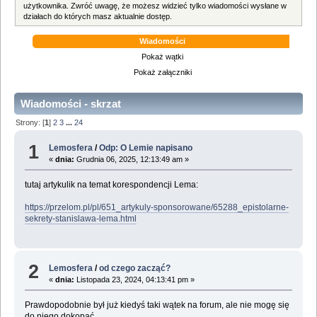
użytkownika. Zwróć uwagę, że możesz widzieć tylko wiadomości wysłane w
działach do których masz aktualnie dostęp.
Wiadomości
Pokaż wątki
Pokaż załączniki
Wiadomości - skrzat
Strony: [
1
]
2
3
...
24
1
Lemosfera
/
Odp: O Lemie napisano
«
dnia:
Grudnia 06, 2025, 12:13:49 am »
tutaj artykulik na temat korespondencji Lema:
https://przelom.pl/pl/651_artykuly-sponsorowane/65288_epistolarne-
sekrety-stanislawa-lema.html
2
Lemosfera
/
od czego zacząć?
«
dnia:
Listopada 23, 2024, 04:13:41 pm »
Prawdopodobnie był już kiedyś taki wątek na forum, ale nie mogę się
do niego dokopać.