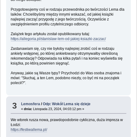
Przygotowujemy coś w rodzaju przewodnika po twórczości Lema dla
laików. Chcielibyśmy między innymi wskazać, od jakiej książki
najlepiej zacząć przygodę z jego twórczością. Oczywiście z
uwzględnieniem profilu czytelniczego odbiorcy.
Zalążek tego artykułu został opublikowany tutaj:
https://allegoria.pl/stanislaw-lem-od-jakiej-ksiazki-zaczac/
Zastanawiam się, czy nie byłoby najlepiej zrobić coś w rodzaju
ankiety wstępnej, po której ankietowany otrzymywałby określoną
rekomendację? Odpowiada na kilka pytań i na koniec wyświetla się
książka, po którą powinien sięgnąć.
Anyway, jakie są Wasze typy? Przychodzi do Was osoba znajoma i
mówi: "Słuchaj, a ten Lem, podobno niezły, co być mi na początek
polecił?".
3
Lemosfera
/
Odp: Wokół Lema się dzieje
«
dnia:
Listopada 23, 2024, 04:03:12 pm »
We wtorek rusza nowa, prawdopodobnie cykliczna, duża impreza w
Łodzi:
https://festiwallema.pl/