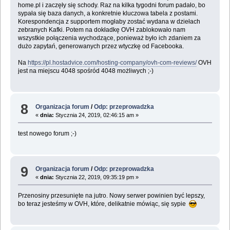
home.pl i zaczęły się schody. Raz na kilka tygodni forum padało, bo
sypała się baza danych, a konkretnie kluczowa tabela z postami.
Korespondencja z supportem mogłaby zostać wydana w dziełach
zebranych Kafki. Potem na dokładkę OVH zablokowało nam
wszystkie połączenia wychodzące, ponieważ było ich zdaniem za
dużo zapytań, generowanych przez wtyczkę od Facebooka.
Na
https://pl.hostadvice.com/hosting-company/ovh-com-reviews/
OVH
jest na miejscu 4048 spośród 4048 możliwych ;-)
8
Organizacja forum
/
Odp: przeprowadzka
«
dnia:
Stycznia 24, 2019, 02:46:15 am »
test nowego forum ;-)
9
Organizacja forum
/
Odp: przeprowadzka
«
dnia:
Stycznia 22, 2019, 09:35:19 pm »
Przenosiny przesunięte na jutro. Nowy serwer powinien być lepszy,
bo teraz jesteśmy w OVH, które, delikatnie mówiąc, się sypie