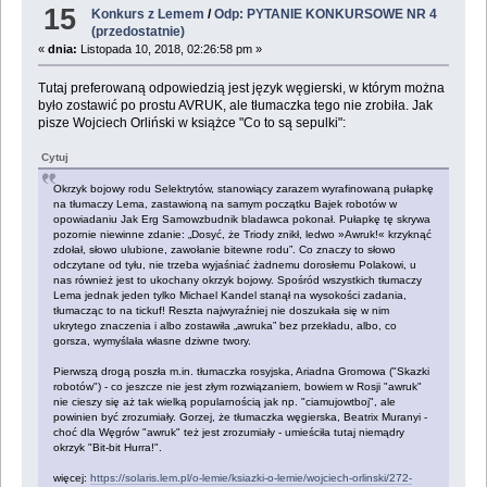
15
Konkurs z Lemem
/
Odp: PYTANIE KONKURSOWE NR 4
(przedostatnie)
«
dnia:
Listopada 10, 2018, 02:26:58 pm »
Tutaj preferowaną odpowiedzią jest język węgierski, w którym można
było zostawić po prostu AVRUK, ale tłumaczka tego nie zrobiła. Jak
pisze Wojciech Orliński w książce "Co to są sepulki":
Cytuj
Okrzyk bojowy rodu Selektrytów, stanowiący zarazem wyrafinowaną pułapkę
na tłumaczy Lema, zastawioną na samym początku Bajek robotów w
opowiadaniu Jak Erg Samowzbudnik bladawca pokonał. Pułapkę tę skrywa
pozornie niewinne zdanie: „Dosyć, że Triody znikł, ledwo »Awruk!« krzyknąć
zdołał, słowo ulubione, zawołanie bitewne rodu”. Co znaczy to słowo
odczytane od tyłu, nie trzeba wyjaśniać żadnemu dorosłemu Polakowi, u
nas również jest to ukochany okrzyk bojowy. Spośród wszystkich tłumaczy
Lema jednak jeden tylko Michael Kandel stanął na wysokości zadania,
tłumacząc to na tickuf! Reszta najwyraźniej nie doszukała się w nim
ukrytego znaczenia i albo zostawiła „awruka” bez przekładu, albo, co
gorsza, wymyślała własne dziwne twory.
Pierwszą drogą poszła m.in. tłumaczka rosyjska, Ariadna Gromowa ("Skazki
robotów") - co jeszcze nie jest złym rozwiązaniem, bowiem w Rosji "awruk"
nie cieszy się aż tak wielką popularnością jak np. "ciamujowtboj", ale
powinien być zrozumiały. Gorzej, że tłumaczka węgierska, Beatrix Muranyi -
choć dla Węgrów "awruk" też jest zrozumiały - umieściła tutaj niemądry
okrzyk "Bit-bit Hurra!".
więcej:
https://solaris.lem.pl/o-lemie/ksiazki-o-lemie/wojciech-orlinski/272-