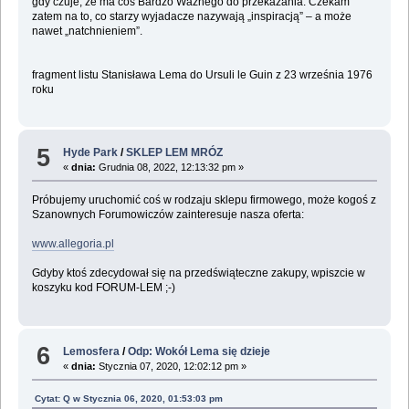
gdy czuje, że ma coś Bardzo Ważnego do przekazania. Czekam
zatem na to, co starzy wyjadacze nazywają „inspiracją” – a może
nawet „natchnieniem”.
fragment listu Stanisława Lema do Ursuli le Guin z 23 września 1976
roku
5
Hyde Park
/
SKLEP LEM MRÓZ
«
dnia:
Grudnia 08, 2022, 12:13:32 pm »
Próbujemy uruchomić coś w rodzaju sklepu firmowego, może kogoś z
Szanownych Forumowiczów zainteresuje nasza oferta:
www.allegoria.pl
Gdyby ktoś zdecydował się na przedświąteczne zakupy, wpiszcie w
koszyku kod FORUM-LEM ;-)
6
Lemosfera
/
Odp: Wokół Lema się dzieje
«
dnia:
Stycznia 07, 2020, 12:02:12 pm »
Cytat: Q w Stycznia 06, 2020, 01:53:03 pm