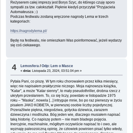
Reżyserem całej imprezy jest Borys Szyc, do którego czuję sporo
sympatii za tzw. całokształt. Pięknie kiedyś przyczytał "Przyjaciela
Automateusza ;-)
Podczas festiwalu zostaną wręczone nagrody Lema w trzech
kategoriach:
https://nagrodylema.pl/
Będę na festiwalu, nie omieszkam Was poinformować, jeżeli wydarzy
się coś ciekawego.
4
Lemosfera
/
Odp: Lem o Masce
«
dnia:
Listopada 23, 2024, 03:51:04 pm »
Pytała Pani, co piszę. W tym roku chorowałem przez kilka miesięcy,
więc nie napisałem praktycznie niczego. Moja najnowsza książka,
"Katar", a może "Katar sienny", to mały pseudothriller, drobna rzecz z
ukrytym przesłaniem. To, co się liczy, powstało w listopadzie 1975
roku – "Maska", nowela [...] intryguje mnie, bo po raz pierwszy w życiu
pisałem JAKO KOBIETA, w pierwszej osobie liczby pojedynczej.
Przeraźliwie piękna, niegodziwa, gotycka dziewica, zarazem
dziewczyna i modliszka. Bóg jeden wie, dlaczego musiałem napisać
taką historię. Co napiszę potem – nie mam bladego pojęcia.
Inercyjnie, machinalnie, mógłbym oczywiście napisać to i owo, ale
wyznaję paleozoiczną opinię, że człowiek powinien pisać tylko wtedy,