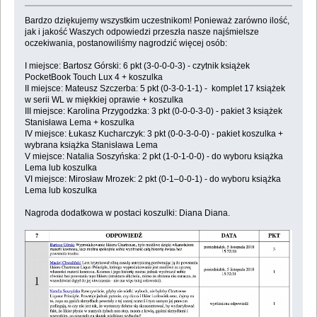
Bardzo dziękujemy wszystkim uczestnikom! Ponieważ zarówno ilość,
jak i jakość Waszych odpowiedzi przeszła nasze najśmielsze
oczekiwania, postanowiliśmy nagrodzić więcej osób:
I miejsce: Bartosz Górski: 6 pkt (3-0-0-0-3) - czytnik książek
PocketBook Touch Lux 4 + koszulka
II miejsce: Mateusz Szczerba: 5 pkt (0-3-0-1-1) - komplet 17 książek
w serii WL w miękkiej oprawie + koszulka
III miejsce: Karolina Przygodzka: 3 pkt (0-0-0-3-0) - pakiet 3 książek
Stanisława Lema + koszulka
IV miejsce: Łukasz Kucharczyk: 3 pkt (0-0-3-0-0) - pakiet koszulka +
wybrana książka Stanisława Lema
V miejsce: Natalia Soszyńska: 2 pkt (1-0-1-0-0) - do wyboru książka
Lema lub koszulka
VI miejsce: Mirosław Mrozek: 2 pkt (0-1–0-0-1) - do wyboru książka
Lema lub koszulka
Nagroda dodatkowa w postaci koszulki: Diana Diana.