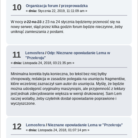
10
Organizacja forum
/
przeprowadzka
«
dnia:
Stycznia 22, 2019, 11:11:09 am »
W nocy
z 22 na 23
z 23 na 24 stycznia będziemy przenosić się na
nowy serwer, stąd przez kilka godzin forum będzie nieczynne, żeby
uniknąć zamieszania z postami.
11
Lemosfera
/
Odp: Nieznane opowiadanie Lema w
"Przekroju"
«
dnia:
Listopada 24, 2018, 03:21:35 pm »
Minimalna korekta była konieczna, bo tekst bez niej byłby
chropowaty, redakcja w zasadzie polegała na usunięciu fragmentów,
które wcześniej zaznaczył sam autor do usunięcia. Myślę, że będzie
można udostępnić oryginalny maszynopis, ale przyjemność z lektury
jest jednak zdecydowanie większa w wersji drukowanej. Sam Lem
raczej wolałby, żeby czytelnik dostał opowiadanie poprawione i
wyczyszczone.
12
Lemosfera
/
Nieznane opowiadanie Lema w "Przekroju"
«
dnia:
Listopada 24, 2018, 01:07:14 pm »