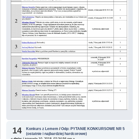
14
Konkurs z Lemem
/
Odp: PYTANIE KONKURSOWE NR 5
(ostatnie i najbardziej hardcorowe)
«
dnia:
Listopada 10, 2018, 02:34:56 pm »