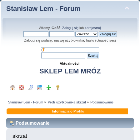
Stanisław Lem - Forum
Witamy,
Gość
.
Zaloguj się
lub
zarejestruj
.
Zaloguj się podając nazwę użytkownika, hasło i długość sesji
Aktualności:
SKLEP LEM MRÓZ
Stanisław Lem - Forum
»
Profil użytkownika skrzat
»
Podsumowanie
Informacja o Profilu
Podsumowanie
skrzat 