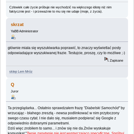
Człowiek całe życie próbuje nie wychodzić na większego idiotę niż nim
faktycznie jest - i przeważnie to mu się nie udaje (moje, z życia).
skrzat
YaBB Administrator
głównie miała się wyszukiwarka poprawić, to znaczy wyświetlać posty
odpowiadające wyszukiwanej frazie. Testujcie, proszę, czy to możliwe ;-)
Zapisane
sklep Lem Mróz
Q
Juror
Ta przeglądarka... Ostatnio sprawdzałem frazę
"Diabelski Samochód"
by
wrzucając - błahego zresztą -
newsa
podlinkować w nim przytoczony
swego czasu cytat. I nie dało się, musiałem podpierać się Google z
odpowiednio dobranymi parametrami.
Dziś więc zrobiłem to samo... i znów się nie da.Znów wyskakuje
komunikat "
Twoje zapytanie nie jest wystarczająco specyficzne. Spróbuj