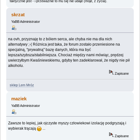
faktycznie jest - i przeważnie to mu się nie udaje (moje, z życia).
skrzat
YaBB Administrator
na ovh, przyznaję to z bólem serca, ale chyba nie ma dla nich
alternatywy ;-( Różnica jest taka, że forum zostało przeniesione na
specjalną, "prywatną" bazę danych, która ma być
lepsza/szybsza/stabilniejsza. Chociaż między nami mówiąc, prędzej
uwierzyłbym Kwaśniewskiemu, gdyby ten zadeklarował, że nigdy nie pił
alkoholu.
Zapisane
sklep Lem Mróz
maziek
YaBB Administrator
Zawsze to lepiej, jak ojczyste myszy człowiekowi izolację podgryzają i
wybierak trącają
...
Zapisane