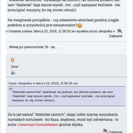
sam "diabelski" daje lepsze wyniki...hm...czyli wpisywać treściwie - nie
przeciążać maszyny, bo się znowu obrazi;)
Na marginesie porządków - czy ustawienie właściwej godziny (ciągle
jesteśmy w przyszłości) jest niewykonalne?
«
Ostatnia zmiana: Marca 23, 2018, 11:59:32 am wysłana przez olkapolka
»
Zapisane
Mówią już powszechnie: Di - da...
Q
Juror
Cytat: olkapolka w Marca 23, 2018, 11:50:30 am
"Diabelski samochód" wyskakuje raz jednym, raz dwoma postami, ale sam
"diabelski" daje lepsze wyniki...hm...czyli wpisywać treściwie - nie przeciążać
maszyny, bo się znowu obrazi;)
Za to jak wpisać "diabelski samoch", dając sobie szansę wyszukania
rozmaitych końcówek - bo fraza, wiadomo, może być odmieniana - to
znów
czerwonym komunikatem
groźnie błyska.
Zapisane