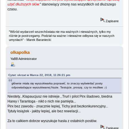
użyć dłuższych słów.
" stanowiący zmorę nas wszystkich od dłuższego
czasu.
Zapisane
"Wśród wydarzeń wszechświata nie ma ważnych i nieważnych, tylko my
różnie je postrzegamy. Podział na ważne i nieważne odbywa się w naszych
umysłach" - Marek Baraniecki
olkapolka
YaBB Administrator
Cytat: skrzat w Marca 22, 2018, 11:26:21 pm
głównie miała się wyszukiwarka poprawić, to znaczy wyświetlać posty
odpowiadające wyszukiwanej frazie. Testujcie, proszę, czy to możliwe ;-)
Niestety...Klapaucjusz nie istnieje...Trurl i pilot Pirx śladowo, biedna
Harey i Tarantoga - nikt o nich nie pamięta...
Pirx bez zawodu - znacznie lepiej, Tichy jest bezkonkurencyjny...
Tytuły książek - jakby lepiej, ale bez rewelacji...
Za to całkiem dobrze wyszukuje hasła z ostatnich postów.
Zapisane