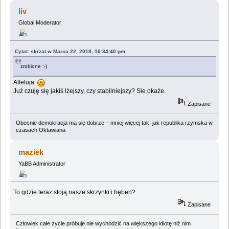
liv
Global Moderator
Cytat: skrzat w Marca 22, 2018, 10:34:40 pm
zrobione :-)
Alleluja
Już czuję się jakiś lżejszy, czy stabilniejszy? Sie okaże.
Zapisane
Obecnie demokracja ma się dobrze – mniej więcej tak, jak republika rzymska w
czasach Oktawiana
maziek
YaBB Administrator
To gdzie teraz stoją nasze skrzynki i bęben?
Zapisane
Człowiek całe życie próbuje nie wychodzić na większego idiotę niż nim