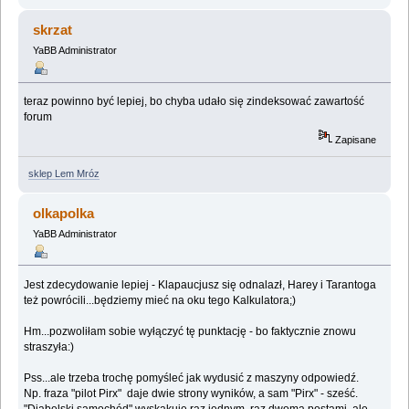
skrzat
YaBB Administrator
teraz powinno być lepiej, bo chyba udało się zindeksować zawartość
forum
Zapisane
sklep Lem Mróz
olkapolka
YaBB Administrator
Jest zdecydowanie lepiej - Klapaucjusz się odnalazł, Harey i Tarantoga
też powrócili...będziemy mieć na oku tego Kalkulatora;)
Hm...pozwoliłam sobie wyłączyć tę punktację - bo faktycznie znowu
straszyła:)
Pss...ale trzeba trochę pomyśleć jak wydusić z maszyny odpowiedź.
Np. fraza "pilot Pirx" daje dwie strony wyników, a sam "Pirx" - sześć.
"Diabelski samochód" wyskakuje raz jednym, raz dwoma postami, ale