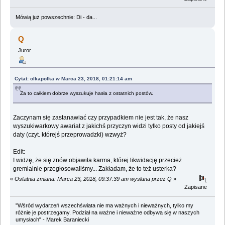
Mówią już powszechnie: Di - da...
Q
Juror
Cytat: olkapolka w Marca 23, 2018, 01:21:14 am
Za to całkiem dobrze wyszukuje hasła z ostatnich postów.
Zaczynam się zastanawiać czy przypadkiem nie jest tak, że nasz
wyszukiwarkowy awariat z jakichś przyczyn widzi tylko posty od jakiejś
daty (czyt. którejś przeprowadzki) wzwyż?
Edit:
I widzę, że się znów objawiła karma, której likwidację przecież
gremialnie przegłosowaliśmy... Zakładam, że to też usterka?
«
Ostatnia zmiana: Marca 23, 2018, 09:37:39 am wysłana przez Q
»
Zapisane
"Wśród wydarzeń wszechświata nie ma ważnych i nieważnych, tylko my
różnie je postrzegamy. Podział na ważne i nieważne odbywa się w naszych
umysłach" - Marek Baraniecki