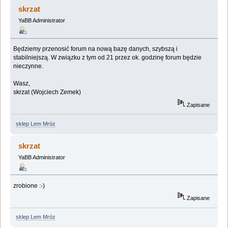
techniczna o godzinie 21 (Przeczytany 63411 razy)
skrzat
YaBB Administrator
Będziemy przenosić forum na nową bazę danych, szybszą i
stabilniejszą. W związku z tym od 21 przez ok. godzinę forum będzie
nieczynne.
Wasz,
skrzat (Wojciech Zemek)
Zapisane
sklep Lem Mróz
skrzat
YaBB Administrator
zrobione :-)
Zapisane
sklep Lem Mróz