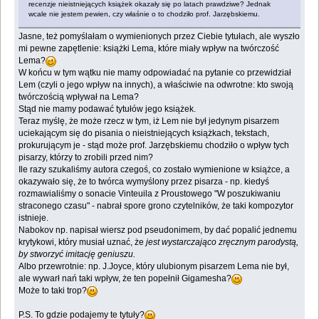
recenzje nieistniejących książek okazały się po latach prawdziwe? Jednak
wcale nie jestem pewien, czy właśnie o to chodziło prof. Jarzębskiemu.
Jasne, też pomyślałam o wymienionych przez Ciebie tytułach, ale wyszło
mi pewne zapętlenie: książki Lema, które miały wpływ na twórczość
Lema?
W końcu w tym wątku nie mamy odpowiadać na pytanie co przewidział
Lem (czyli o jego wpływ na innych), a właściwie na odwrotne: kto swoją
twórczością wpływał na Lema?
Stąd nie mamy podawać tytułów jego książek.
Teraz myślę, że może rzecz w tym, iż Lem nie był jedynym pisarzem
uciekającym się do pisania o nieistniejących książkach, tekstach,
prokurującym je - stąd może prof. Jarzębskiemu chodziło o wpływ tych
pisarzy, którzy to zrobili przed nim?
Ile razy szukaliśmy autora czegoś, co zostało wymienione w książce, a
okazywało się, że to twórca wymyślony przez pisarza - np. kiedyś
rozmawialiśmy o sonacie Vinteuila z Proustowego "W poszukiwaniu
straconego czasu" - nabrał spore grono czytelników, że taki kompozytor
istnieje.
Nabokov np. napisał wiersz pod pseudonimem, by dać popalić jednemu
krytykowi, który musiał uznać, że
jest wystarczająco zręcznym parodystą,
by stworzyć imitację geniuszu.
Albo przewrotnie: np. J.Joyce, który ulubionym pisarzem Lema nie był,
ale wywarł nań taki wpływ, że ten popełnił Gigamesha?
Może to taki trop?
P.S. To gdzie podajemy te tytuły?