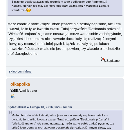
Szczerze powiedziawszy nie rozumiem tego podkreślonego fragmentu:)
Książki, których nie ma, ale które odegrały ważną rolę? Marzenia Lema o
literaturze?
Może chodzi o takie książki, które jeszcze nie zostały napisane, ale Lem
uważał, że to tylko kwestia czasu. Tutaj oczywiście "Doskonała próżnia" i
"Wielkość urojona" się same nasuwają, może warto sobie zadać pytanie,
czy jakieś idee Lema w nich zawarte doczekały się realizacji? Innymi
słowy, czy recenzje nieistniejących książek okazały się po latach
prawdziwe? Jednak wcale nie jestem pewien, czy właśnie o to chodziło
prof. Jarzębskiemu.
Zapisane
sklep Lem Mróz
olkapolka
YaBB Administrator
Cytat: skrzat w Lutego 18, 2016, 05:36:53 pm
Może chodzi o takie książki, które jeszcze nie zostały napisane, ale Lem
uważał, że to tylko kwestia czasu. Tutaj oczywiście "Doskonała próżnia" i
"Wielkość urojona" się same nasuwają, może warto sobie zadać pytanie, czy
jakieś idee Lema w nich zawarte doczekały się realizacji? Innymi słowy, czy