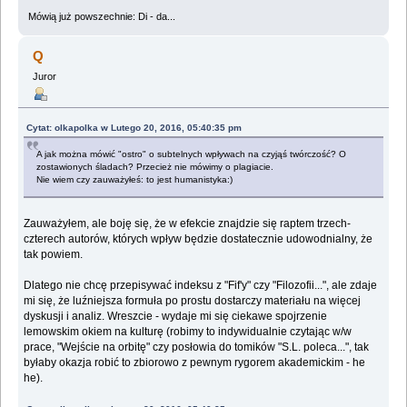
Mówią już powszechnie: Di - da...
Q
Juror
Cytat: olkapolka w Lutego 20, 2016, 05:40:35 pm
A jak można mówić "ostro" o subtelnych wpływach na czyjąś twórczość? O
zostawionych śladach? Przecież nie mówimy o plagiacie.
Nie wiem czy zauważyłeś: to jest humanistyka:)
Zauważyłem, ale boję się, że w efekcie znajdzie się raptem trzech-
czterech autorów, których wpływ będzie dostatecznie udowodnialny, że
tak powiem.
Dlatego nie chcę przepisywać indeksu z "Fif'y" czy "Filozofii...", ale zdaje
mi się, że luźniejsza formuła po prostu dostarczy materiału na więcej
dyskusji i analiz. Wreszcie - wydaje mi się ciekawe spojrzenie
lemowskim okiem na kulturę (robimy to indywidualnie czytając w/w
prace, "Wejście na orbitę" czy posłowia do tomików "S.L. poleca...", tak
byłaby okazja robić to zbiorowo z pewnym rygorem akademickim - he
he).