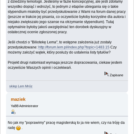
z dziedziny lemologii. Jesteśmy w fazie koncepcyjnej, ale jeśli zdołamy
wszystko dopiąć i wdrożyć, to jednym z etapów ubiegania się o takie
stypendium miałoby być przedyskutowanie z Wami na forum danej pracy
(jeszcze w trakcie jej pisania, co oczywiście byłoby korzystne dla autora i
niejako zwiększało jego szanse na otrzymanie stypendium). Tutaj
optymalnie byłoby jakoś uwzględniać ten dorobek dyskusyjny w
ostatecznej ocenie zgłoszonej pracy.
Jeśli chodzi o "Biliotekę Lema", to wstępne założenia już zostały
przedyskutowane:
http://forum.lem.pl/index.php?topic=1483.15
Czy
możemy założyć wątek, który posłuży do ustalenia listy tytułów?
Projekt drugi natomiast wymaga jeszcze dopracowania, ciekaw jestem
oczywiście Waszych opinii i oczekiwań.
Zapisane
sklep Lem Mróz
maziek
YaBB Administrator
No jak my "poprawimy" pracę magisterską to ja nie wiem, czy na tróję da
radę
.