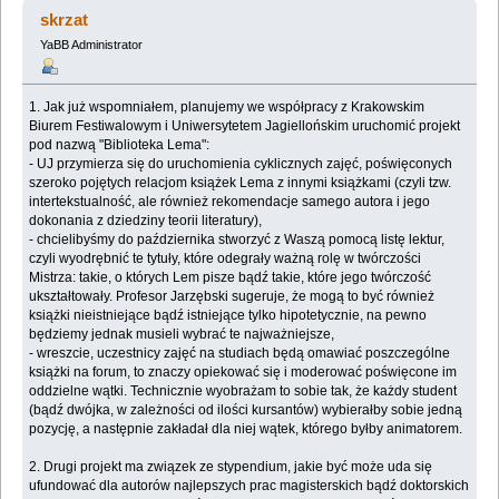
projekty forumowe, jakie mamy nadzieję zrealizować w
skrzat
tym roku (Przeczytany 91155 razy)
YaBB Administrator
1. Jak już wspomniałem, planujemy we współpracy z Krakowskim
Biurem Festiwalowym i Uniwersytetem Jagiellońskim uruchomić projekt
pod nazwą "Biblioteka Lema":
- UJ przymierza się do uruchomienia cyklicznych zajęć, poświęconych
szeroko pojętych relacjom książek Lema z innymi książkami (czyli tzw.
intertekstualność, ale również rekomendacje samego autora i jego
dokonania z dziedziny teorii literatury),
- chcielibyśmy do października stworzyć z Waszą pomocą listę lektur,
czyli wyodrębnić te tytuły, które odegrały ważną rolę w twórczości
Mistrza: takie, o których Lem pisze bądź takie, które jego twórczość
ukształtowały. Profesor Jarzębski sugeruje, że mogą to być również
książki nieistniejące bądź istniejące tylko hipotetycznie, na pewno
będziemy jednak musieli wybrać te najważniejsze,
- wreszcie, uczestnicy zajęć na studiach będą omawiać poszczególne
książki na forum, to znaczy opiekować się i moderować poświęcone im
oddzielne wątki. Technicznie wyobrażam to sobie tak, że każdy student
(bądź dwójka, w zależności od ilości kursantów) wybierałby sobie jedną
pozycję, a następnie zakładał dla niej wątek, którego byłby animatorem.
2. Drugi projekt ma związek ze stypendium, jakie być może uda się
ufundować dla autorów najlepszych prac magisterskich bądź doktorskich