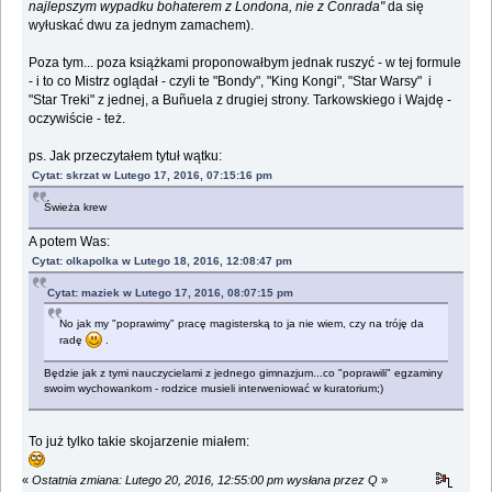
najlepszym wypadku bohaterem z Londona, nie z Conrada"
da się
wyłuskać dwu za jednym zamachem).
Poza tym... poza książkami proponowałbym jednak ruszyć - w tej formule
- i to co Mistrz oglądał - czyli te "Bondy", "King Kongi", "Star Warsy" i
"Star Treki" z jednej, a Buñuela z drugiej strony. Tarkowskiego i Wajdę -
oczywiście - też.
ps. Jak przeczytałem tytuł wątku:
Cytat: skrzat w Lutego 17, 2016, 07:15:16 pm
Świeża krew
A potem Was:
Cytat: olkapolka w Lutego 18, 2016, 12:08:47 pm
Cytat: maziek w Lutego 17, 2016, 08:07:15 pm
No jak my "poprawimy" pracę magisterską to ja nie wiem, czy na tróję da
radę
.
Będzie jak z tymi nauczycielami z jednego gimnazjum...co "poprawili" egzaminy
swoim wychowankom - rodzice musieli interweniować w kuratorium;)
To już tylko takie skojarzenie miałem:
«
Ostatnia zmiana: Lutego 20, 2016, 12:55:00 pm wysłana przez Q
»