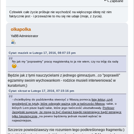
Zapisane
Człowiek całe życie próbuje nie wychodzić na większego idiotę niż nim
faktycznie jest - i przeważnie to mu się nie udaje (moje, z życia).
olkapolka
YaBB Administrator
Cytat: maziek w Lutego 17, 2016, 08:07:15 pm
No jak my "poprawimy" pracę magisterską to ja nie wiem, czy na tróję da radę
.
Będzie jak z tymi nauczycielami z jednego gimnazjum...co "poprawili"
egzaminy swoim wychowankom - rodzice musieli interweniować w
kuratorium;)
Cytat: skrzat w Lutego 17, 2016, 07:15:16 pm
- chcielibyśmy do października stworzyć z Waszą pomocą
listę lektur, czyli
wyodrębnić te tytuły, które odegrały ważną rolę w twórczości Mistrza
: takie, o
których Lem pisze bądź takie, które jego twórczość ukształtowały.
Profesor
Jarzębski sugeruje, że mogą to być również książki nieistniejące bądź istniejące
tylko hipotetycznie,
na pewno będziemy jednak musieli wybrać te
najważniejsze,
Szczerze powiedziawszy nie rozumiem tego podkreślonego fragmentu:)