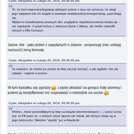
Cytat: olkapolka w Lutego 20, 2016, 05:40:35 pm
To, że ktoś wspomina/krytykuje jakiegoś autora x razy nie oznacza, że uległ
jego wpływom lub ich książki w warstwie intelektualnej korespondują, przenikają
się.
Wpływ to kształtowanie pewnych idei, poglądów, współodczuwania świata itp. -
nie napisanie: X pisał bzdury o zielonym śluzie z Marsa, ale nieźle nakreślił
obcych z Alfa Centauri.
Jasne. Ale - jako jeden z zapytanych o zdanie - proponuję (nie: usiłuję
narzucić) inną formułę.
Cytat: olkapolka w Lutego 20, 2016, 05:40:35 pm
Ja uważam, że trzeba po prostu tę listę zacząć tworzyć, a jak wyjdzie i kto się
załapie - wyjdzie w praniu.
W tym kawałku się zgodzę
. Lepiej układać na gorąco listę ułomną i
potem ją modyfikować niż
rozprawiać o metodzie
na sucho
.
Cytat: olkapolka w Lutego 20, 2016, 05:40:35 pm
Hmmm...może podzieliłabym tę listę na książki rekomendowane /.../ przez Lema
(np. te FiFowe) i te, o których może wprost nie mówił, ale których ślady są w
jego twórczości. Niektóre "wyszły" już w Akademii.