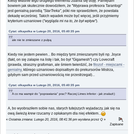
Kiedy właśnie tego drugiego elementu zdania się boję. Pamiętam
bowiem jak skutecznie dowodziłem, że "Wyprawa profesora Tarantogi"
jest genialną parodią
"StarTreka"
, póki nie sprawdziłem, że powstała
dekadę wcześniej. Takich wpadek może być więcej, jeśli przyjmiemy
kryterium uznaniowe (
"wygląda mi na to, że był wpływ"
).
Cytat: olkapolka w Lutego 20, 2016, 05:40:35 pm
ale nie te zmieszane z pulpą
Kiedy nie jestem pewien... Bo między tymi zmieszanymi byli np. Joyce
(fakt, on się załapie na listę i tak, bo był "Gigamesh") czy Lovecraft
(prawda, straszny grafoman, ale śmiem twierdzić, że
filozof - miejscami -
genialny
, którego uznaniowo dopisałbym do prekursorów Mistrza,
gdybym sam przed uznaniowością nie przestrzegał)...
Cytat: olkapolka w Lutego 20, 2016, 05:40:35 pm
A co ma wampir do "poprawiania" prac? Raczej Limes inferior - jak znalazł:)
A, bo wyobraziłem sobie nas, starych tutejszych wyjadaczy, jak się na
ową
świeżą krew
rzucamy z opłakanym dla niej efektem...
«
Ostatnia zmiana: Lutego 20, 2016, 08:41:36 pm wysłana przez Q
»
Zapisane