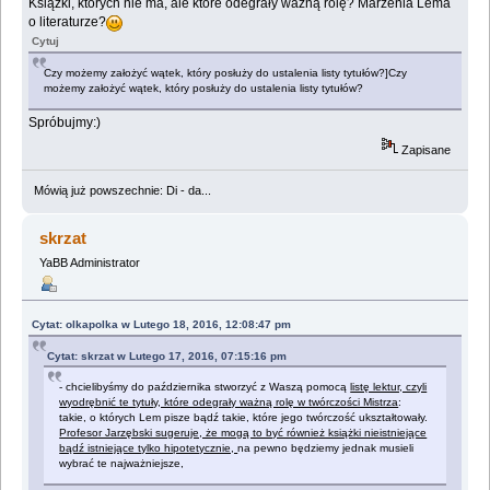
Książki, których nie ma, ale które odegrały ważną rolę? Marzenia Lema
o literaturze?
Cytuj
Czy możemy założyć wątek, który posłuży do ustalenia listy tytułów?]Czy
możemy założyć wątek, który posłuży do ustalenia listy tytułów?
Spróbujmy:)
Zapisane
Mówią już powszechnie: Di - da...
skrzat
YaBB Administrator
Cytat: olkapolka w Lutego 18, 2016, 12:08:47 pm
Cytat: skrzat w Lutego 17, 2016, 07:15:16 pm
- chcielibyśmy do października stworzyć z Waszą pomocą
listę lektur, czyli
wyodrębnić te tytuły, które odegrały ważną rolę w twórczości Mistrza
:
takie, o których Lem pisze bądź takie, które jego twórczość ukształtowały.
Profesor Jarzębski sugeruje, że mogą to być również książki nieistniejące
bądź istniejące tylko hipotetycznie,
na pewno będziemy jednak musieli
wybrać te najważniejsze,