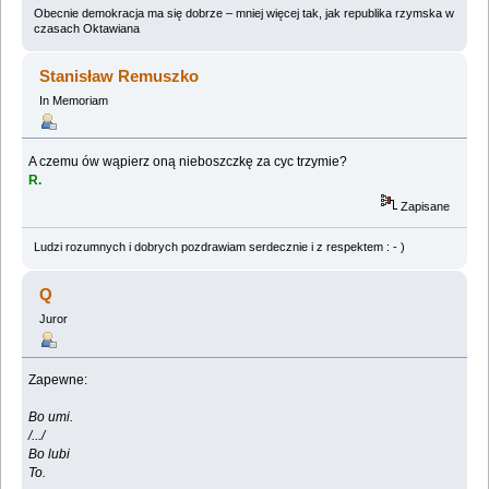
Obecnie demokracja ma się dobrze – mniej więcej tak, jak republika rzymska w
czasach Oktawiana
Stanisław Remuszko
In Memoriam
A czemu ów wąpierz oną nieboszczkę za cyc trzymie?
R.
Zapisane
Ludzi rozumnych i dobrych pozdrawiam serdecznie i z respektem : - )
Q
Juror
Zapewne:
Bo umi.
/.../
Bo lubi
To.