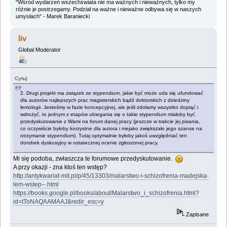
"Wśród wydarzeń wszechświata nie ma ważnych i nieważnych, tylko my
różnie je postrzegamy. Podział na ważne i nieważne odbywa się w naszych
umysłach" - Marek Baraniecki
liv
Global Moderator
Cytuj
2. Drugi projekt ma związek ze stypendium, jakie być może uda się ufundować
dla autorów najlepszych prac magisterskich bądź doktorskich z dziedziny
lemologii. Jesteśmy w fazie koncepcyjnej, ale jeśli zdołamy wszystko dopiąć i
wdrożyć, to jednym z etapów ubiegania się o takie stypendium miałoby być
przedyskutowanie z Wami na forum danej pracy (jeszcze w trakcie jej pisania,
co oczywiście byłoby korzystne dla autora i niejako zwiększało jego szanse na
otrzymanie stypendium). Tutaj optymalnie byłoby jakoś uwzględniać ten
dorobek dyskusyjny w ostatecznej ocenie zgłoszonej pracy.
Mi się podoba, zwłaszcza te forumowe przedyskutowanie.
A przy okazji - zna ktoś ten wstęp?
http://antykwariat-mit.pl/p/45/13303/malarstwo-i-schizofrenia-madejska-
lem-wstep--.html
https://books.google.pl/books/about/Malarstwo_i_schizofrenia.html?
id=tToNAQAAMAAJ&redir_esc=y
Zapisane