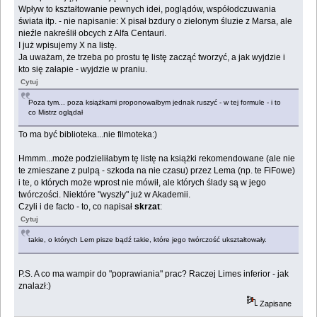
Wpływ to kształtowanie pewnych idei, poglądów, współodczuwania
świata itp. - nie napisanie: X pisał bzdury o zielonym śluzie z Marsa, ale
nieźle nakreślił obcych z Alfa Centauri.
I już wpisujemy X na listę.
Ja uważam, że trzeba po prostu tę listę zacząć tworzyć, a jak wyjdzie i
kto się załapie - wyjdzie w praniu.
Cytuj
Poza tym... poza książkami proponowałbym jednak ruszyć - w tej formule - i to
co Mistrz oglądał
To ma być biblioteka...nie filmoteka:)
Hmmm...może podzieliłabym tę listę na książki rekomendowane (ale nie
te zmieszane z pulpą - szkoda na nie czasu) przez Lema (np. te FiFowe)
i te, o których może wprost nie mówił, ale których ślady są w jego
twórczości. Niektóre "wyszły" już w Akademii.
Czyli i de facto - to, co napisał
skrzat
:
Cytuj
takie, o których Lem pisze bądź takie, które jego twórczość ukształtowały.
P.S. A co ma wampir do "poprawiania" prac? Raczej Limes inferior - jak
znalazł:)
Zapisane