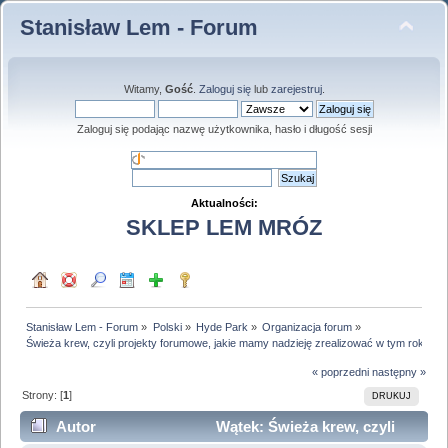
Stanisław Lem - Forum
Witamy,
Gość
.
Zaloguj się
lub
zarejestruj
.
Zaloguj się podając nazwę użytkownika, hasło i długość sesji
Aktualności:
SKLEP LEM MRÓZ
Stanisław Lem - Forum
»
Polski
»
Hyde Park
»
Organizacja forum
»
Świeża krew, czyli projekty forumowe, jakie mamy nadzieję zrealizować w tym roku
« poprzedni
następny »
Strony: [
1
]
DRUKUJ
Autor
Wątek: Świeża krew, czyli