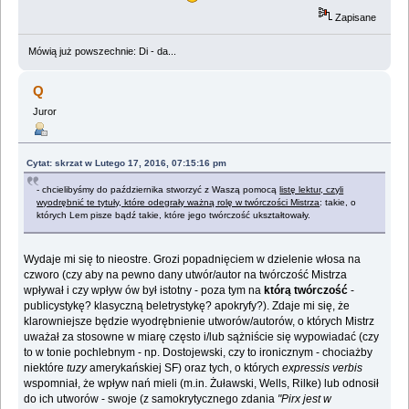
Zapisane
Mówią już powszechnie: Di - da...
Q
Juror
Cytat: skrzat w Lutego 17, 2016, 07:15:16 pm
- chcielibyśmy do października stworzyć z Waszą pomocą
listę lektur, czyli
wyodrębnić te tytuły, które odegrały ważną rolę w twórczości Mistrza
: takie, o
których Lem pisze bądź takie, które jego twórczość ukształtowały.
Wydaje mi się to nieostre. Grozi popadnięciem w dzielenie włosa na
czworo (czy aby na pewno dany utwór/autor na twórczość Mistrza
wpływał i czy wpływ ów był istotny - poza tym na
którą twórczość
-
publicystykę? klasyczną beletrystykę? apokryfy?). Zdaje mi się, że
klarowniejsze będzie wyodrębnienie utworów/autorów, o których Mistrz
uważał za stosowne w miarę często i/lub sążniście się wypowiadać (czy
to w tonie pochlebnym - np. Dostojewski, czy to ironicznym - chociażby
niektóre
tuzy
amerykańskiej SF) oraz tych, o których
expressis verbis
wspomniał, że wpływ nań mieli (m.in. Żuławski, Wells, Rilke) lub odnosił
do ich utworów - swoje (z samokrytycznego zdania
"Pirx jest w