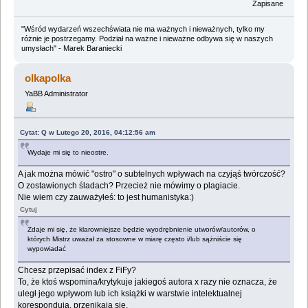
Zapisane
"Wśród wydarzeń wszechświata nie ma ważnych i nieważnych, tylko my
różnie je postrzegamy. Podział na ważne i nieważne odbywa się w naszych
umysłach" - Marek Baraniecki
olkapolka
YaBB Administrator
Cytat: Q w Lutego 20, 2016, 04:12:56 am
Wydaje mi się to nieostre.
A jak można mówić "ostro" o subtelnych wpływach na czyjąś twórczość?
O zostawionych śladach? Przecież nie mówimy o plagiacie.
Nie wiem czy zauważyłeś: to jest humanistyka:)
Cytuj
Zdaje mi się, że klarowniejsze będzie wyodrębnienie utworów/autorów, o
których Mistrz uważał za stosowne w miarę często i/lub sążniście się
wypowiadać
Chcesz przepisać index z FiFy?
To, że ktoś wspomina/krytykuje jakiegoś autora x razy nie oznacza, że
uległ jego wpływom lub ich książki w warstwie intelektualnej
korespondują, przenikają się.