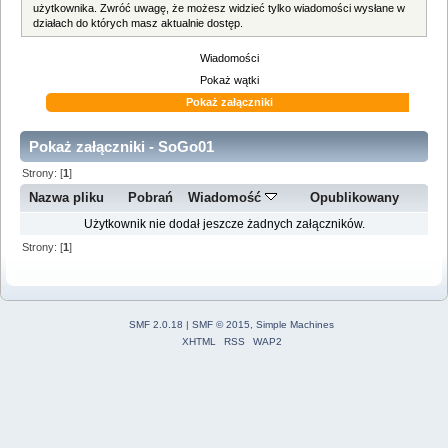
użytkownika. Zwróć uwagę, że możesz widzieć tylko wiadomości wysłane w
działach do których masz aktualnie dostęp.
Wiadomości
Pokaż wątki
Pokaż załączniki
Pokaż załączniki - SoGo01
Strony: [
1
]
Nazwa pliku
Pobrań
Wiadomość
Opublikowany
Użytkownik nie dodał jeszcze żadnych załączników.
Strony: [
1
]
SMF 2.0.18
|
SMF © 2015
,
Simple Machines
XHTML
RSS
WAP2