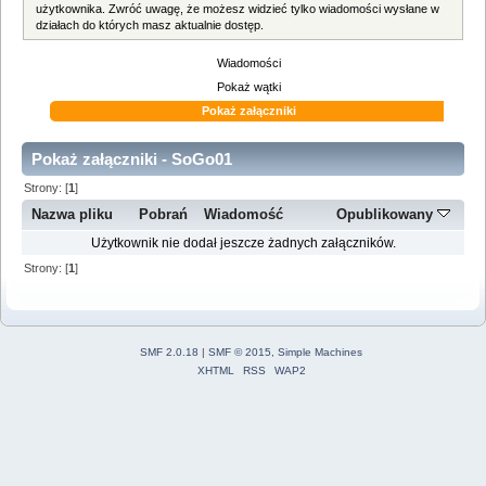
użytkownika. Zwróć uwagę, że możesz widzieć tylko wiadomości wysłane w
działach do których masz aktualnie dostęp.
Wiadomości
Pokaż wątki
Pokaż załączniki
Pokaż załączniki - SoGo01
Strony: [
1
]
Nazwa pliku
Pobrań
Wiadomość
Opublikowany
Użytkownik nie dodał jeszcze żadnych załączników.
Strony: [
1
]
SMF 2.0.18
|
SMF © 2015
,
Simple Machines
XHTML
RSS
WAP2