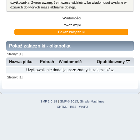
użytkownika. Zwróć uwagę, że możesz widzieć tylko wiadomości wysłane w
działach do których masz aktualnie dostęp.
Wiadomości
Pokaż wątki
Pokaż załączniki
Pokaż załączniki - olkapolka
Strony: [
1
]
Nazwa pliku
Pobrań
Wiadomość
Opublikowany
Użytkownik nie dodał jeszcze żadnych załączników.
Strony: [
1
]
SMF 2.0.18
|
SMF © 2015
,
Simple Machines
XHTML
RSS
WAP2