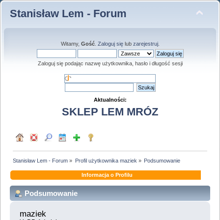
Stanisław Lem - Forum
Witamy,
Gość
.
Zaloguj się
lub
zarejestruj
.
Zaloguj się podając nazwę użytkownika, hasło i długość sesji
Aktualności:
SKLEP LEM MRÓZ
Stanisław Lem - Forum
»
Profil użytkownika maziek
»
Podsumowanie
Informacja o Profilu
Podsumowanie
maziek 