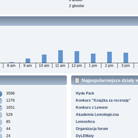
0 ankiet
2 głosów
8 am
9 am
10 am
11 am
12 pm
1 pm
2 pm
3 pm
Najpopularniejsze działy
3596
Hyde Park
1276
Konkurs "Książka za recenzję"
1051
Konkurs z Lemem
529
Akademia Lemologiczna
85
Lemosfera
44
Organizacja forum
24
DyLEMaty