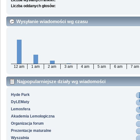
Liczba wysłanych ankiet:
Liczba oddanych głosów:
Wysyłanie wiadomości wg czasu
12 am
1 am
2 am
3 am
4 am
5 am
6 am
7 am
Najpopularniejsze działy wg wiadomości
Hyde Park
DyLEMaty
Lemosfera
Akademia Lemologiczna
Organizacja forum
Prezentacje maturalne
Wyszalnia