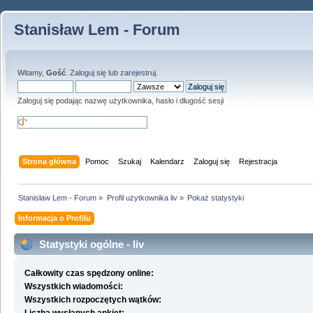
Stanisław Lem - Forum
Witamy,
Gość
.
Zaloguj się
lub
zarejestruj
.
Zaloguj się podając nazwę użytkownika, hasło i długość sesji
Strona główna
Pomoc
Szukaj
Kalendarz
Zaloguj się
Rejestracja
Stanisław Lem - Forum
»
Profil użytkownika liv
»
Pokaż statystyki
Informacja o Profilu
Statystyki ogólne - liv
Całkowity czas spędzony online:
Wszystkich wiadomości:
Wszystkich rozpoczętych wątków: