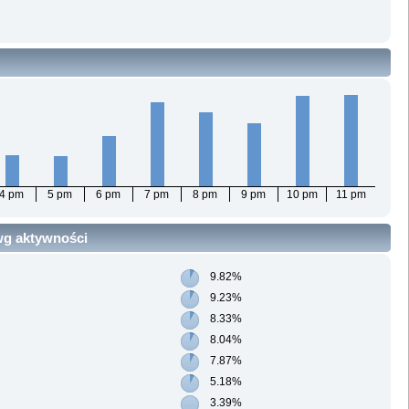
4 pm
5 pm
6 pm
7 pm
8 pm
9 pm
10 pm
11 pm
 wg aktywności
9.82%
9.23%
8.33%
8.04%
7.87%
5.18%
3.39%