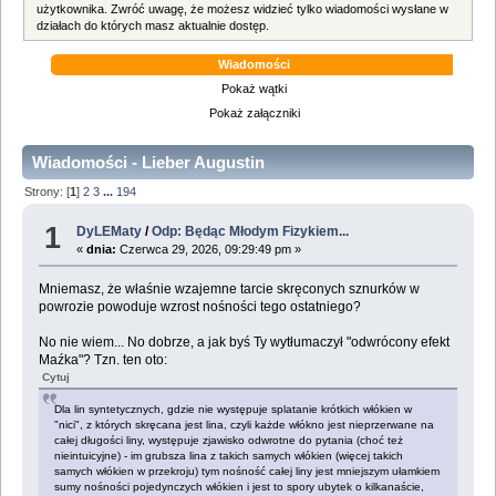
użytkownika. Zwróć uwagę, że możesz widzieć tylko wiadomości wysłane w
działach do których masz aktualnie dostęp.
Wiadomości
Pokaż wątki
Pokaż załączniki
Wiadomości - Lieber Augustin
Strony: [
1
]
2
3
...
194
1
DyLEMaty
/
Odp: Będąc Młodym Fizykiem...
«
dnia:
Czerwca 29, 2026, 09:29:49 pm »
Mniemasz, że właśnie wzajemne tarcie skręconych sznurków w
powrozie powoduje wzrost nośności tego ostatniego?
No nie wiem... No dobrze, a jak byś Ty wytłumaczył "odwrócony efekt
Maźka"? Tzn. ten oto:
Cytuj
Dla lin syntetycznych, gdzie nie występuje splatanie krótkich włókien w
"nici", z których skręcana jest lina, czyli każde włókno jest nieprzerwane na
całej długości liny, występuje zjawisko odwrotne do pytania (choć też
nieintuicyjne) - im grubsza lina z takich samych włókien (więcej takich
samych włókien w przekroju) tym nośność całej liny jest mniejszym ułamkiem
sumy nośności pojedynczych włókien i jest to spory ubytek o kilkanaście,