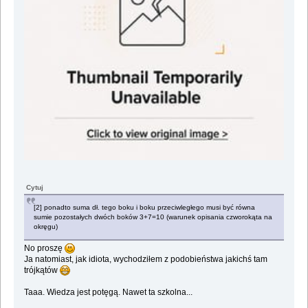
Cytuj
[2] ponadto suma dł. tego boku i boku przeciwległego musi być równa
sumie pozostałych dwóch boków 3+7=10 (warunek opisania czworokąta na
okręgu)
No proszę
Ja natomiast, jak idiota, wychodziłem z podobieństwa jakichś tam
trójkątów
Taaa. Wiedza jest potęgą. Nawet ta szkolna...