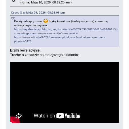
«
dnia:
Maja 10, 2026, 08:19:25 am »
Cytat: Q w Maja 09, 2026, 08:26:06 pm
Da się sklasycyzować
fizykę kwantową (i relatywistyczną) - twierdzą
autorzy tego oto
pejpera
:
https://royalsocietypublishing.org/rspa/article/482/2336/20250413/481461/On-
computing-quantum-waves-exactly-from-classical
https://news.mit.edu/2026/new-study-bridges-classical-and-quantum-
physics-0421
Brzmi rewelacyjnie.
Trochę o zasadzie najmniejszego działania: