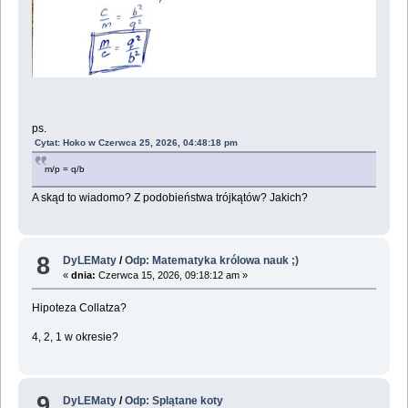
ps.
Cytat: Hoko w Czerwca 25, 2026, 04:48:18 pm
m/p = q/b
A skąd to wiadomo? Z podobieństwa trójkątów? Jakich?
8
DyLEMaty
/
Odp: Matematyka królowa nauk ;)
«
dnia:
Czerwca 15, 2026, 09:18:12 am »
Hipoteza Collatza?
4, 2, 1 w okresie?
9
DyLEMaty
/
Odp: Splątane koty