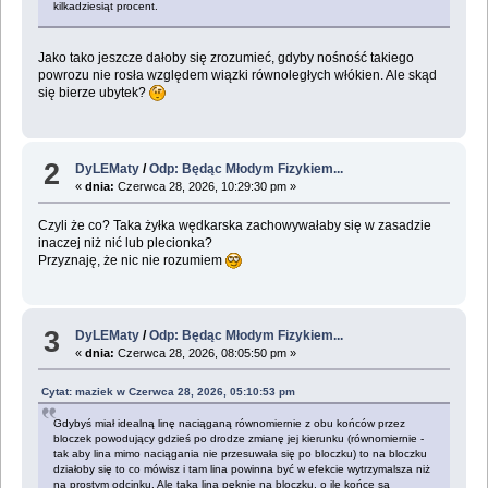
kilkadziesiąt procent.
Jako tako jeszcze dałoby się zrozumieć, gdyby nośność takiego
powrozu nie rosła względem wiązki równoległych włókien. Ale skąd
się bierze ubytek?
2
DyLEMaty
/
Odp: Będąc Młodym Fizykiem...
«
dnia:
Czerwca 28, 2026, 10:29:30 pm »
Czyli że co? Taka żyłka wędkarska zachowywałaby się w zasadzie
inaczej niż nić lub plecionka?
Przyznaję, że nic nie rozumiem
3
DyLEMaty
/
Odp: Będąc Młodym Fizykiem...
«
dnia:
Czerwca 28, 2026, 08:05:50 pm »
Cytat: maziek w Czerwca 28, 2026, 05:10:53 pm
Gdybyś miał idealną linę naciąganą równomiernie z obu końców przez
bloczek powodujący gdzieś po drodze zmianę jej kierunku (równomiernie -
tak aby lina mimo naciągania nie przesuwała się po bloczku) to na bloczku
działoby się to co mówisz i tam lina powinna być w efekcie wytrzymalsza niż
na prostym odcinku. Ale taka lina pęknie na bloczku, o ile końce są