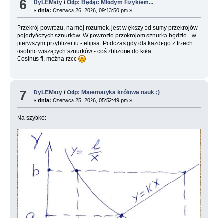
6
DyLEMaty
/
Odp: Będąc Młodym Fizykiem...
«
dnia:
Czerwca 26, 2026, 09:13:50 pm »
Przekrój powrozu, na mój rozumek, jest większy od sumy przekrojów
pojedyńczych sznurków. W powrozie przekrojem sznurka będzie - w
pierwszym przybliżeniu - elipsa. Podczas gdy dla każdego z trzech
osobno wiszących sznurków - coś zbliżone do koła.
Cosinus fi, można rzec
7
DyLEMaty
/
Odp: Matematyka królowa nauk ;)
«
dnia:
Czerwca 25, 2026, 05:52:49 pm »
Na szybko: