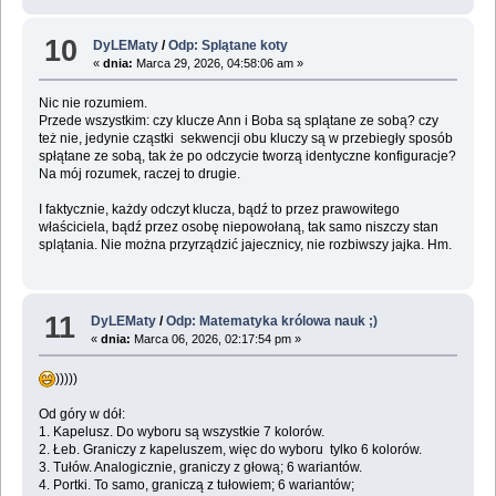
10
DyLEMaty
/
Odp: Splątane koty
«
dnia:
Marca 29, 2026, 04:58:06 am »
Nic nie rozumiem.
Przede wszystkim: czy klucze Ann i Boba są splątane ze sobą? czy
też nie, jedynie cząstki sekwencji obu kluczy są w przebiegły sposób
spłątane ze sobą, tak że po odczycie tworzą identyczne konfiguracje?
Na mój rozumek, raczej to drugie.
I faktycznie, każdy odczyt klucza, bądź to przez prawowitego
właściciela, bądź przez osobę niepowołaną, tak samo niszczy stan
splątania. Nie można przyrządzić jajecznicy, nie rozbiwszy jajka. Hm.
11
DyLEMaty
/
Odp: Matematyka królowa nauk ;)
«
dnia:
Marca 06, 2026, 02:17:54 pm »
)))))
Od góry w dół:
1. Kapelusz. Do wyboru są wszystkie 7 kolorów.
2. Łeb. Graniczy z kapeluszem, więc do wyboru tylko 6 kolorów.
3. Tułów. Analogicznie, graniczy z głową; 6 wariantów.
4. Portki. To samo, graniczą z tułowiem; 6 wariantów;