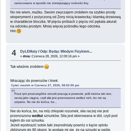
zamocowane w sposób nie zmniejszający nośności liny.
No nie wiem, maźku. Swoim zwyczajem zrobiłem na szybko prosty
eksperyment z pożyczoną od Żony nicią krawiecką i klamką drzwiową
w charakterze bloczka. W pięciu próbach z pięciu nić pękała akurat
na odcinku prostym. Mniej więcej pośrodku tego odcinka.
Hm
4
DyLEMaty
/
Odp: Będąc Młodym Fizykiem...
«
dnia:
Czerwca 28, 2026, 12:09:16 pm »
Tak właśnie zrobiłem
Wracając do powrozów i linek:
Cytat: maziek w Czerwca 27, 2026, 08:02:00 pm
Poza tym poszczególne sznurki pracują w powrozie, jeśli można tak rzec,
raczej jako cięgna, czyli siła jest przenoszona wzdłuż nich, bo nie są
sztywne. No nie do końca, bo...
Nie do końca, bo, na mój chłopski rozumek, siła raczej nie jest
przenoszona
wzdłuż
sznurków. Siła jest skierowana w dół, czyli pod
kątem do osi sznurka.
Jeżeli wyobrazić sobie taki zwyrodniały powróz o kącie splotu
zbliżonym do 90 stopni, to wydaje mi się, że na sznurki w ogóle