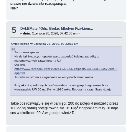
prawie nie działa siła rozciągająca.
Nie?
5
DyLEMaty
/
Odp: Będąc Młodym Fizykiem...
«
dnia:
Czerwca 28, 2026, 07:42:55 am »
Cytat: xetras w Czerwca 28, 2026, 03:22:11 am
Sezonowa sprawa.
Na tle fali bieżących upałów warto zapodać kolejną zagadkę z
matematycznych czwartków na UJ.
Oto link:
https://www.facebook.com/100064130223715/posts/1442346324579695/?
app=fbl
To ciekawa strona z zagadkami ze wszystkich stron świata.
Przy okazji - podobnych testów miałem na wstępnych egzaminach na
warszawskie UW 50 na 1½h w 1986 roku. Robota na czas. Stare dzieje.
Takie coś rozwiązuje się w pamięci: 200 do potęgi 4 podzielić przez
100 do tej samej potęgi równa się 16. Pięć z ogonkiem razy 16 daje
coś w okolicach 90. A więc odpowiedź D.