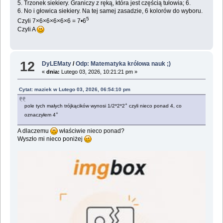
5. Trzonek siekiery. Graniczy z ręką, która jest częścią tułowia; 6.
6. No i głowica siekiery. Na tej samej zasadzie, 6 kolorów do wyboru.
5
Czyli 7×6×6×6×6×6 = 7•6
Czyli A
12
DyLEMaty
/
Odp: Matematyka królowa nauk ;)
«
dnia:
Lutego 03, 2026, 10:21:21 pm »
Cytat: maziek w Lutego 03, 2026, 06:54:10 pm
+
pole tych małych trójkącików wynosi 1/2*2*2
czyli nieco ponad 4, co
+
oznaczyłem 4
A dlaczemu
właściwie nieco ponad?
Wyszło mi nieco poniżej