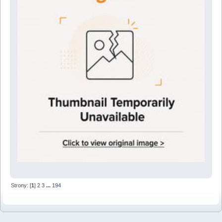
Strony: [
1
]
2
3
...
194