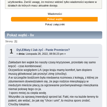
użytkownika. Zwróć uwagę, że możesz widzieć tylko wiadomości wysłane w
działach do których masz aktualnie dostęp.
Wiadomości
Pokaż wątki
Pokaż załączniki
Pokaż wątki - liv
Strony: [
1
]
1
DyLEMaty
/
Jak żyć - Panie Premierze?
«
dnia:
Listopada 28, 2022, 08:56:23 pm »
Zakładam ten wątek bo naszły czasy kryzysowe, przestało się samo
kręcić - czas kombinować.
Oczywiście względem LA i jego kraju mamy komfort, tam dopiero
muszą główkować jak przeżyć zimę (choćby).
A w szczególe bodźcem była niedawna rozmowa z kolegą, z której ze
zdumieniem dowiedziałem się, że jego rodzice mieszkający w
niedużym mieście płacą za ogrzewanie porównywalnego mieszkania
niemal połowę tego co ja.
I sporo mniej za ciepła wodę.
Wszystko za sprawą inwestycji sprzed lat. Fakt, nie na każde tereny to
patent, ale widać, że jak się "chce i umi", to można sporo zrobić.
Choćby lokalnie.