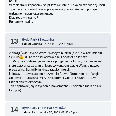
bo...!!!
W razie tłoku zapaszmy na pluszowe fotele. Lokaj w czerwonej liberii
z pozłacanymi mankietami przepasany pasem słuckim, podaje
wirtualne napoje orzeźwiające.
Dlaczego wirtualne?
Bo sam wirtualny.
13
Hyde Park
/
Życzonka
«
dnia:
Grudnia 22, 2009, 10:23:36 pm »
Z okazji Świąt, życzę Wam i Waszym bliskim (ale nie w rozumieniu
Sekuły
) dużo radości wytrwałości i nadziei na lepsze.
Przy okazji dziękuję za ciepłe przyjęcie na forum, oraz wszelkie
inspiracje oraz działania, które wykonałem dzięki Wam, a nawet
przez Was. Sprawiły mi dużo przyjemności.
I nieważne, czy czas ten nazywacie Bożym Narodzeniem, świętem
Sol Invictus, Jowisza, Mitry, Szczodrymi Godami Swaroga, czy
Przesileniem Zimowym.
Tak naprawdę, są to życzenia noworoczne (1 stycznia ma kiepskie
tradycje).
14
Hyde Park
/
Klub PoLemistów
«
dnia:
Października 25, 2009, 07:33:40 pm »