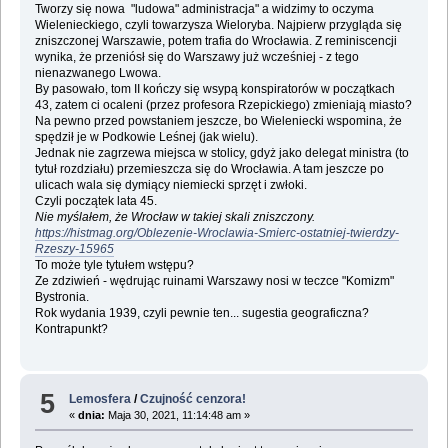
Tworzy się nowa "ludowa" administracja" a widzimy to oczyma
Wielenieckiego, czyli towarzysza Wieloryba. Najpierw przygląda się
zniszczonej Warszawie, potem trafia do Wrocławia. Z reminiscencji
wynika, że przeniósł się do Warszawy już wcześniej - z tego
nienazwanego Lwowa.
By pasowało, tom II kończy się wsypą konspiratorów w początkach
43, zatem ci ocaleni (przez profesora Rzepickiego) zmieniają miasto?
Na pewno przed powstaniem jeszcze, bo Wieleniecki wspomina, że
spędził je w Podkowie Leśnej (jak wielu).
Jednak nie zagrzewa miejsca w stolicy, gdyż jako delegat ministra (to
tytuł rozdziału) przemieszcza się do Wrocławia. A tam jeszcze po
ulicach wala się dymiący niemiecki sprzęt i zwłoki.
Czyli początek lata 45.
Nie myślałem, że Wrocław w takiej skali zniszczony.
https://histmag.org/Oblezenie-Wroclawia-Smierc-ostatniej-twierdzy-
Rzeszy-15965
To może tyle tytułem wstępu?
Ze zdziwień - wędrując ruinami Warszawy nosi w teczce "Komizm"
Bystronia.
Rok wydania 1939, czyli pewnie ten... sugestia geograficzna?
Kontrapunkt?
5
Lemosfera
/
Czujność cenzora!
«
dnia:
Maja 30, 2021, 11:14:48 am »