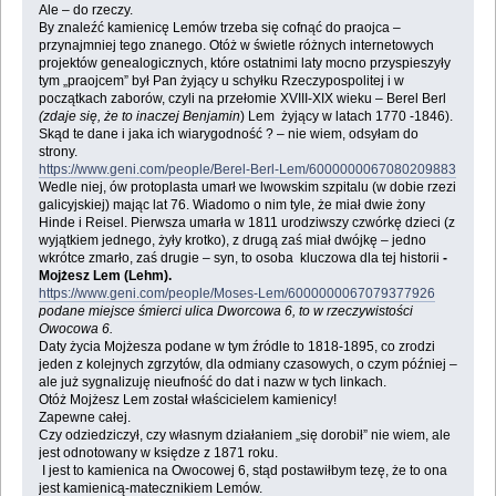
Ale – do rzeczy.
By znaleźć kamienicę Lemów trzeba się cofnąć do praojca –
przynajmniej tego znanego. Otóż w świetle różnych internetowych
projektów genealogicznych, które ostatnimi laty mocno przyspieszyły
tym „praojcem” był Pan żyjący u schyłku Rzeczypospolitej i w
początkach zaborów, czyli na przełomie XVIII-XIX wieku – Berel Berl
(zdaje się, że to inaczej Benjamin
) Lem żyjący w latach 1770 -1846).
Skąd te dane i jaka ich wiarygodność ? – nie wiem, odsyłam do
strony.
https://www.geni.com/people/Berel-Berl-Lem/6000000067080209883
Wedle niej, ów protoplasta umarł we lwowskim szpitalu (w dobie rzezi
galicyjskiej) mając lat 76. Wiadomo o nim tyle, że miał dwie żony
Hinde i Reisel. Pierwsza umarła w 1811 urodziwszy czwórkę dzieci (z
wyjątkiem jednego, żyły krotko), z drugą zaś miał dwójkę – jedno
wkrótce zmarło, zaś drugie – syn, to osoba kluczowa dla tej historii
-
Mojżesz Lem (Lehm).
https://www.geni.com/people/Moses-Lem/6000000067079377926
podane miejsce śmierci ulica Dworcowa 6, to w rzeczywistości
Owocowa 6.
Daty życia Mojżesza podane w tym źródle to 1818-1895, co zrodzi
jeden z kolejnych zgrzytów, dla odmiany czasowych, o czym później –
ale już sygnalizuję nieufność do dat i nazw w tych linkach.
Otóż Mojżesz Lem został właścicielem kamienicy!
Zapewne całej.
Czy odziedziczył, czy własnym działaniem „się dorobił” nie wiem, ale
jest odnotowany w księdze z 1871 roku.
I jest to kamienica na Owocowej 6, stąd postawiłbym tezę, że to ona
jest kamienicą-matecznikiem Lemów.