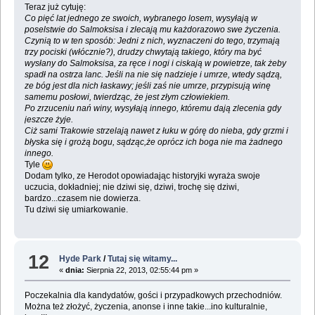
Teraz już cytuję:
Co pięć lat jednego ze swoich, wybranego losem, wysyłają w
poselstwie do Salmoksisa i zlecają mu każdorazowo swe życzenia.
Czynią to w ten sposób: Jedni z nich, wyznaczeni do tego, trzymają
trzy pociski (włócznie?), drudzy chwytają takiego, który ma być
wysłany do Salmoksisa, za ręce i nogi i ciskają w powietrze, tak żeby
spadł na ostrza lanc. Jeśli na nie się nadzieje i umrze, wtedy sądzą,
ze bóg jest dla nich łaskawy; jeśli zaś nie umrze, przypisują winę
samemu posłowi, twierdząc, że jest złym człowiekiem.
Po zrzuceniu nań winy, wysyłają innego, któremu dają zlecenia gdy
jeszcze żyje.
Ciż sami Trakowie strzelają nawet z łuku w górę do nieba, gdy grzmi i
błyska się i grożą bogu, sądząc,że oprócz ich boga nie ma żadnego
innego.
Tyle
Dodam tylko, ze Herodot opowiadając historyjki wyraża swoje
uczucia, dokładniej; nie dziwi się, dziwi, trochę się dziwi,
bardzo...czasem nie dowierza.
Tu dziwi się umiarkowanie.
12
Hyde Park
/
Tutaj się witamy...
«
dnia:
Sierpnia 22, 2013, 02:55:44 pm »
Poczekalnia dla kandydatów, gości i przypadkowych przechodniów.
Można też złożyć, życzenia, anonse i inne takie...ino kulturalnie,