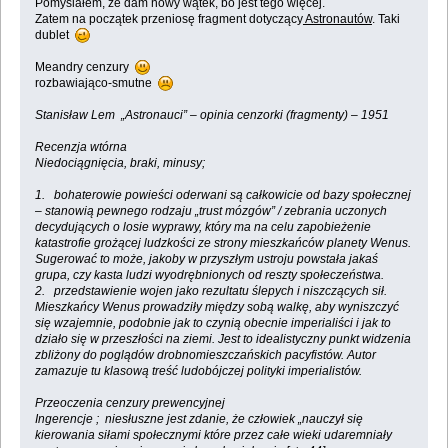
Pomyślałem, że dam nowy wątek, bo jest tego więcej.
Zatem na początek przeniosę fragment dotyczący
Astronautów
. Taki
dublet
Meandry cenzury
rozbawiająco-smutne
Stanisław Lem „Astronauci” – opinia cenzorki (fragmenty) – 1951
Recenzja wtórna
Niedociągnięcia, braki, minusy;
1. bohaterowie powieści oderwani są całkowicie od bazy społecznej
– stanowią pewnego rodzaju „trust mózgów” / zebrania uczonych
decydujących o losie wyprawy, który ma na celu zapobieżenie
katastrofie grożącej ludzkości ze strony mieszkańców planety Wenus.
Sugerować to może, jakoby w przyszłym ustroju powstała jakaś
grupa, czy kasta ludzi wyodrębnionych od reszty społeczeństwa.
2. przedstawienie wojen jako rezultatu ślepych i niszczących sił.
Mieszkańcy Wenus prowadziły między sobą walkę, aby wyniszczyć
się wzajemnie, podobnie jak to czynią obecnie imperialiści i jak to
działo się w przeszłości na ziemi. Jest to idealistyczny punkt widzenia
zbliżony do poglądów drobnomieszczańskich pacyfistów. Autor
zamazuje tu klasową treść ludobójczej polityki imperialistów.
Przeoczenia cenzury prewencyjnej
Ingerencje ; niesłuszne jest zdanie, że człowiek „nauczył się
kierowania siłami społecznymi które przez całe wieki udaremniały