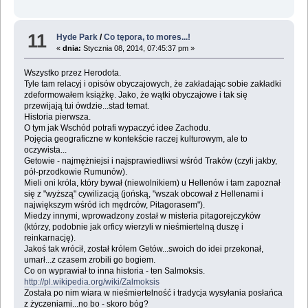
11
Hyde Park
/
Co tępora, to mores...!
«
dnia:
Stycznia 08, 2014, 07:45:37 pm »
Wszystko przez Herodota.
Tyle tam relacyj i opisów obyczajowych, że zakładając sobie zakładki
zdeformowałem książkę. Jako, że wątki obyczajowe i tak się
przewijają tui ówdzie...stad temat.
Historia pierwsza.
O tym jak Wschód potrafi wypaczyć idee Zachodu.
Pojęcia geograficzne w kontekście raczej kulturowym, ale to
oczywista...
Getowie - najmężniejsi i najsprawiedliwsi wśród Traków (czyli jakby,
pół-przodkowie Rumunów).
Mieli oni króla, który bywał (niewolnikiem) u Hellenów i tam zapoznał
się z "wyższą" cywilizacją (jońską, "wszak obcował z Hellenami i
największym wśród ich mędrców, Pitagorasem").
Miedzy innymi, wprowadzony został w misteria pitagorejczyków
(którzy, podobnie jak orficy wierzyli w nieśmiertelną duszę i
reinkarnację).
Jakoś tak wrócił, został królem Getów...swoich do idei przekonał,
umarł...z czasem zrobili go bogiem.
Co on wyprawiał to inna historia - ten Salmoksis.
http://pl.wikipedia.org/wiki/Zalmoksis
Została po nim wiara w nieśmiertelność i tradycja wysyłania posłańca
z życzeniami...no bo - skoro bóg?