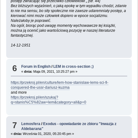
postęp zwracając się przeciwko człowiekowi „ [str. 44]
Bez bliższych wyjaśnień, o jaką epokę w tym wypadku chodzi, zdanie
to nie ma sensu, bo siły społeczne nie zawsze udaremniały postęp, a
kierować nimi może człowiek dopiero w epoce socjalizmu.
Należałoby je poprawić.
Na ogół, biorąc pod uwagę momenty wychowawcze tej książki,
można ją ocenić jako wartościową pozycję w naszej literaturze
fantastycznej.
14-12-1951
6
Forum in English
/
LEM in cross-section ;)
«
dnia:
Maja 09, 2021, 10:25:27 pm »
https://przekroj.pl/en/culture/lem-how-stanislaw-lems-sci-fi-
conquered-the-ussr-dariusz-kuzma
and more
https://przekroj.pl/en/szukaj?
q=stanis%C5%82aw+lem&category=all&p=0
7
Lemosfera
/
Exodus - opowiadanie ze zbioru "Inwazja z
Aldebarana"
«
dnia:
Września 01, 2020, 05:20:45 pm »