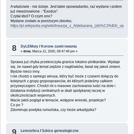
A właściwie - nie dzieje. Jest takie opowiadanko, raz wydane i potem
już niewznowione - "Exodus".
Czytał ktoś? O czym ono?
Wydane zostało w poniższym zbiorku;
https://pl.wikipedia.org/wiki/Inwazja_z_Aldebarana_(zbi%C3%B3r_opow
8
DyLEMaty
/
Korone zawirrowania
«
dnia:
Marca 12, 2020, 09:47:49 pm »
Sprawa już chyba przekroczyła granice lokalno-plotkarskie. Wydaje
się, że nawet gdy temat zejdzie z nagłówków, świat się jakoś zmieni.
Będzie nieco inny.
I nie chodzi o samego wirusa, który być może z czasem dołączy do
kolejnych z grupy gryposprawców, do których jesteśmy całkiem
przyzwyczajeni. Chodzi mi o masowe zachowania ludzi na dole i
działania instytucji centralnych w skali spotykanej raczej w
okolicznościach wojennych.
Macie jakiś pogląd w temacie, wstępne wnioski, projekcje?
Co po ?
Zdominuje poetyka rumuńska, czy może arkadyjska?
9
Lemosfera
/
Szkice genealogiczne