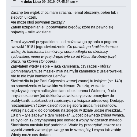
«
dnia:
Lipca 09, 2019, 07:45:54 pm »
Zacznę ten wątek choć mam stracha. Temat obszerny, pełen luk i
ślepych uliczek.
Ale może ktoś powinien zacząć?
Zatem uzupełnianie i poprawianie błędów, które na pewno się
pojawią – mile widziane.
Temat wyszedł przypadkiem – od maźkowego pytania o pogrom
lwowski 1918 i jego stwierdzenie;
Co prawda po krótkim riserczu
widzę, że kamienica Lemów był sporo odległa od dzielnicy
żydowskiej, mniej więcej drugie tyle co od Placu Swobody (czyli
placu, na którym stoi opera).
Zapytałem wtedy siebie – jaka kamienica, czy raczej - która?
Domniemywam, że maziek miał na myśli kamienicę z Brajerowskiej.
Ale to nie była kamienica Lemów!
Stwierdziła to już Pani Gajewska w swej znanej tu książce (str. 140)
po sprawdzeniu w lwowskim Archiwum. Zresztą, w czasie
międzywojennym naliczyłem tam, obok Lehma i Wolnera, 9-ciu
innych lokatorów (od doktorów adwokatury przez emerytów do
praktykantki aptekarskiej) zapisanych w książce adresowej. Dodając
niezapisanych ( żony, dzieci) robi się spora grupa mieszkańców.
Patrzę na guziki do domofonu na zdjęciu w dziale „gdzie mieszkał…”
10 ich – tyle zapewne tam mieszkań. Z dość pewnego źródła wynika,
że było ich 12 przynajmniej pod koniec II wojny. W czasach małego
Stanisława musiało być podobnie. Warto by przeczytać jeszcze raz
wysoki zamek zwracając uwagę na te szczegóły, i chyba tak zrobię.
Wtedy może coś dodam.