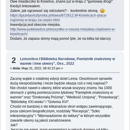
Owe miasteczko to Kisielice, znane już w kraju z "gumowej drogi".
Kiedyś linkowałem.
Zatem, jak ogrzewać się odrzutami? - konkretnie słomą.
https://gazetaolsztynska.pl/ilawa/872812,W-Kisielicach-placa-
najmniej-w-kraju-za-cieplo.html
Inwestycja jest obecnie miejska.
http://www.pukkisielice.pl/wszystko-o-naszej-miejskiej-cieplowni-w-
kisielicach/
Dodam, że zapasu słomy mają ponoć tyle, że na kilka lat starczy
2
Lemosfera
/
Biblioteka Narodowa, Pamiętnik znaleziony w
wannie i inne utwory", Oss.. 2022
«
dnia:
Maja 31, 2022, 08:42:23 pm »
Zacznę wątek o ostatniej edycji dzieł Lema. Ossolineum sprawiło
dużą niespodziankę i może będzie okazja coś o niej napisać?
Nie chodzi nawet o utwory, które wszak wszyscy znamy. Na 1000
stronach z górką pomieszczono tytułowy "Pamiętnik znaleziony w
wannie" oraz "Doskonałą Próżnię", "Wielkość Urojoną", "Prowokację",
"Bibliotekę XXI wieku" i "Golema XVI".
Chodzi mi bardziej o sto kilkanaście stron wstępu zawierającego,
poza szkicem biograficznym, rozdziały "Recepcja"; "Szkic
interpretacyjny" i "Wprowadzenie do lektury" w którym wszystkie
zawarte utwory są jakoś zanalizowane.
Jak?
Jeszcze nie wiem, mam egzemplarz w rękach dopiero od kilku