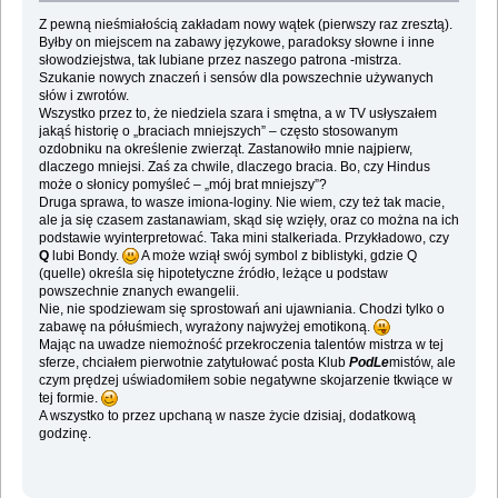
Z pewną nieśmiałością zakładam nowy wątek (pierwszy raz zresztą).
Byłby on miejscem na zabawy językowe, paradoksy słowne i inne
słowodziejstwa, tak lubiane przez naszego patrona -mistrza.
Szukanie nowych znaczeń i sensów dla powszechnie używanych
słów i zwrotów.
Wszystko przez to, że niedziela szara i smętna, a w TV usłyszałem
jakąś historię o „braciach mniejszych” – często stosowanym
ozdobniku na określenie zwierząt. Zastanowiło mnie najpierw,
dlaczego mniejsi. Zaś za chwile, dlaczego bracia. Bo, czy Hindus
może o słonicy pomyśleć – „mój brat mniejszy”?
Druga sprawa, to wasze imiona-loginy. Nie wiem, czy też tak macie,
ale ja się czasem zastanawiam, skąd się wzięły, oraz co można na ich
podstawie wyinterpretować. Taka mini stalkeriada. Przykładowo, czy
Q
lubi Bondy.
A może wziął swój symbol z biblistyki, gdzie Q
(quelle) określa się hipotetyczne źródło, leżące u podstaw
powszechnie znanych ewangelii.
Nie, nie spodziewam się sprostowań ani ujawniania. Chodzi tylko o
zabawę na półuśmiech, wyrażony najwyżej emotikoną.
Mając na uwadze niemożność przekroczenia talentów mistrza w tej
sferze, chciałem pierwotnie zatytułować posta Klub
PodLe
mistów, ale
czym prędzej uświadomiłem sobie negatywne skojarzenie tkwiące w
tej formie.
A wszystko to przez upchaną w nasze życie dzisiaj, dodatkową
godzinę.