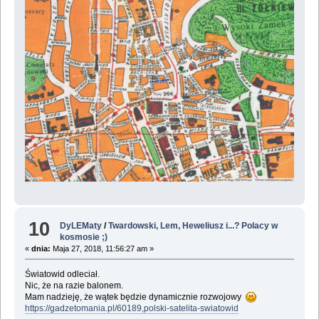
10
DyLEMaty
/
Twardowski, Lem, Heweliusz i...? Polacy w
kosmosie ;)
«
dnia:
Maja 27, 2018, 11:56:27 am »
Światowid odleciał.
Nic, że na razie balonem.
Mam nadzieję, że wątek będzie dynamicznie rozwojowy
https://gadzetomania.pl/60189,polski-satelita-swiatowid