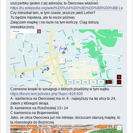
uszczerbku (jeden z jej adresów, to Owocowa właśnie)
https://ru.wikipedia.org/wiki/%D0%A4%D0%B0%D0%B9%D0%BB:Lwow,_ul
Czy mieszkał tam, w tym czasie, jeszcze jakiś Lehm?
Tu będzie hipoteza, ale to może później.
Załączam mapkę i na razie na tym kończę. Ciąg dalszy,
niewykluczony.
Czerwone kropki to synagogi o których pisaliśmy w tym wątku
https://forum.lem.pl/index.php?topic=928.600
A - kamienica na Owocowej ma nr. 6 - najwyższy na tej ulicy to 24,
zatem z któregoś skraja.
B- kamienice na Rzeźnickiej 13 i 14
C-kamienica na Brajerowskiej
Jako, że ulica Owocowa już nie istnieje, dorzucam starszą mapkę, to
ta równoległa do Bożniczej