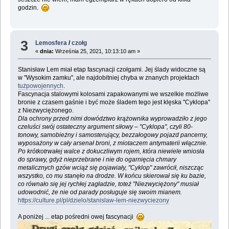
godzin.
3
Lemosfera
/
czołg
«
dnia:
Września 25, 2021, 10:13:10 am »
Stanisław Lem miał etap fascynacji czołgami. Jej ślady widoczne są
w "Wysokim zamku", ale najdobitniej chyba w znanych projektach
tużpowojennych
.
Fascynacja stalowymi kolosami zapakowanymi we wszelkie możliwe
bronie z czasem gaśnie i być może śladem tego jest klęska "Cyklopa"
z Niezwyciężonego.
Dla ochrony przed nimi dowództwo krążownika wyprowadziło z jego
czeluści swój ostateczny argument siłowy – "Cyklopa", czyli 80-
tonowy, samobieżny i samosterujący, bezzałogowy pojazd pancerny,
wyposażony w cały arsenał broni, z miotaczem antymaterii włącznie.
Po krótkotrwałej walce z dokuczliwym rojem, która niewiele wniosła
do sprawy, gdyż nieprzebrane i nie do ogarnięcia chmary
metalicznych gzów wciąż się pojawiały, "Cyklop" zawrócił, niszcząc
wszystko, co mu stanęło na drodze. W końcu skierował się ku bazie,
co równało się jej rychłej zagładzie, toteż "Niezwyciężony" musiał
udowodnić, że nie od parady posługuje się swoim mianem.
https://culture.pl/pl/dzielo/stanislaw-lem-niezwyciezony
A poniżej ... etap pośredni owej fascynacji