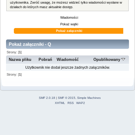
użytkownika. Zwróć uwagę, że możesz widzieć tylko wiadomości wysłane w
działach do których masz aktualnie dostęp.
Wiadomości
Pokaż wątki
Pokaż załączniki
Pokaż załączniki - Q
Strony: [
1
]
Nazwa pliku
Pobrań
Wiadomość
Opublikowany
Użytkownik nie dodał jeszcze żadnych załączników.
Strony: [
1
]
SMF 2.0.18
|
SMF © 2015
,
Simple Machines
XHTML
RSS
WAP2