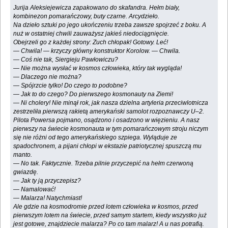
Jurija Aleksiejewicza zapakowano do skafandra. Hełm biały,
kombinezon pomarańczowy, buty czarne. Arcydzieło.
Na dzieło sztuki po jego ukończeniu trzeba zawsze spojrzeć z boku. A
nuż w ostatniej chwili zauważysz jakieś niedociągnięcie.
Obejrzeli go z każdej strony: Zuch chłopak! Gotowy. Leć!
— Chwila! — krzyczy główny konstruktor Korolow. — Chwila.
— Coś nie tak, Siergieju Pawłowiczu?
— Nie można wysłać w kosmos człowieka, który tak wygląda!
— Dlaczego nie można?
— Spójrzcie tylko! Do czego to podobne?
— Jak to do czego? Do pierwszego kosmonauty na Ziemi!
— Ni cholery! Nie minął rok, jak nasza dzielna artyleria przeciwlotnicza
zestrzeliła pierwszą rakietą amerykański samolot rozpoznawczy U–2.
Pilota Powersa pojmano, osądzono i osadzono w więzieniu. A nasz
pierwszy na świecie kosmonauta w tym pomarańczowym stroju niczym
się nie różni od tego amerykańskiego szpiega. Wyląduje ze
spadochronem, a pijani chłopi w ekstazie patriotycznej spuszczą mu
manto.
— No tak. Faktycznie. Trzeba pilnie przyczepić na hełm czerwoną
gwiazdę.
— Jak ty ją przyczepisz?
— Namalować!
— Malarza! Natychmiast!
Ale gdzie na kosmodromie przed lotem człowieka w kosmos, przed
pierwszym lotem na świecie, przed samym startem, kiedy wszystko już
jest gotowe, znajdziecie malarza? Po co tam malarz! A u nas potrafią.