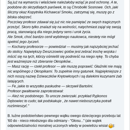
Są już na wymarciu i właściwie należałoby wziąć je pod ochronę. A te,
podobne do skrzydlatych parówek, to są Chrobołki Sosnowe. Och, jaki
śliczny okaz Kopytnika Kichawca! Smoku, zatrzymaj się, muszę go z
bliska obejrzeć.
Poczciwy profesor zdawał się już nic nie pamiętać ze swych tragicznych
przeżyć. Skoro tylko znalazł się na wolności, natychmiast zajął się swoją
pracą, stanowiącą dla niego jedyny sens i urok życia.
Ale Smok, choć bardzo cenił wybitnego naukowca, niestety nie mógł
spełnić jego życzeń.
— Kochany profesorze — powiedział — musimy jak najszybciej jechać
do stolicy. Największy Deszczowiec gotów jest zebrać trochę wojska i
mścić się na tych, którzy ośmielili się podnieść na niego rękę. To chyba
jest ważniejsze niż zbieranie Okropików...
— Masz rację — rzekł profesor — ale muszę poprawić: Głaźniki nie mają
nic wspólnego z Okropikarni. To zupełnie inny gatunek. Najpiękniejsze z
nich noszą nazwę Dziwaczków Krętowłosych i są dalekimi kuzynami żab
latających.
— Fe, jakie to wszystko paskudne — skrzywił Bartolini.
Profesor gwałtownie zaprotestował:
— Ależ nic podobnego. To urocze zwierzaki. przykład Ryjkonos
Dębowiec to cudo; tak podskakuje , że nawet nieboszczyka potrafi
rozśmieszyć."
B. luźne podobieństwo pewnego wątku owego dziecięcego przeboju lat
'60 do - nieco młodszego dla odmiany - "Głosu..." (ale wątek
odpowiedzialności moralnej uczonych wtedy w powietrzu wisiał
):