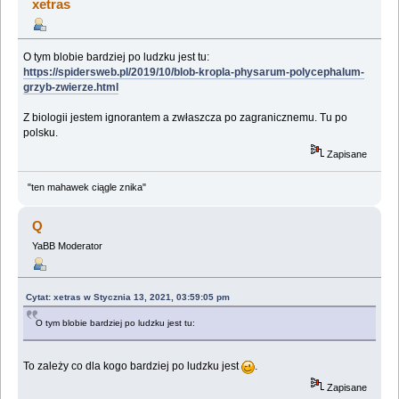
xetras
O tym blobie bardziej po ludzku jest tu:
https://spidersweb.pl/2019/10/blob-kropla-physarum-polycephalum-
grzyb-zwierze.html
Z biologii jestem ignorantem a zwłaszcza po zagranicznemu. Tu po
polsku.
Zapisane
"ten mahawek ciągle znika"
Q
YaBB Moderator
Cytat: xetras w Stycznia 13, 2021, 03:59:05 pm
O tym blobie bardziej po ludzku jest tu:
To zależy co dla kogo bardziej po ludzku jest
.
Zapisane