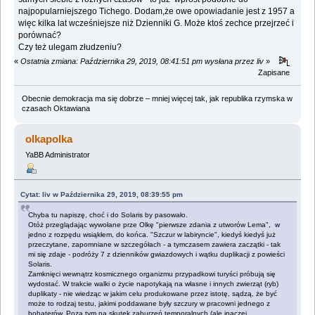
najpopularniejszego Tichego. Dodam,że owe opowiadanie jest z 1957 a
więc kilka lat wcześniejsze niż Dzienniki G. Może ktoś zechce przejrzeć i
porównać?
Czy też ulegam złudzeniu?
«
Ostatnia zmiana: Października 29, 2019, 08:41:51 pm wysłana przez liv
»
Zapisane
Obecnie demokracja ma się dobrze – mniej więcej tak, jak republika rzymska w
czasach Oktawiana
olkapolka
YaBB Administrator
Cytat: liv w Października 29, 2019, 08:39:55 pm
Chyba tu napiszę, choć i do Solaris by pasowało.
Otóż przeglądając wywołane prze Olkę "pierwsze zdania z utworów Lema", w
jedno z rozpędu wsiąkłem, do końca. "Szczur w labiryncie", kiedyś kiedyś już
przeczytane, zapomniane w szczegółach - a tymczasem zawiera zaczątki - tak
mi się zdaje - podróży 7 z dzienników gwiazdowych i wątku duplikacji z powieści
Solaris.
Zamknięci wewnątrz kosmicznego organizmu przypadkowi turyści próbują się
wydostać. W trakcie walki o życie napotykają na własne i innych zwierząt (ryb)
duplikaty - nie wiedząc w jakim celu produkowane przez istotę, sądzą, że być
może to rodzaj testu, jakimi poddawane były szczury w pracowni jednego z
bohaterów. Poza tym na skutek zaburzeń temporalnych (ale inaczej