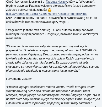
Choć i tak jestem lepszy niż p.
Tadeusz Nyczek
, który, w "Wyborczej",
błędnie przypisał Pagaczewskiemu pierwszeństwo (przed Lemem) w
zakresie politycznej aluzyjności
:
http://wyborcza.pl/1,75517,739176.html?disableRedirects=true
(Acz - z drugiej strony - to pan N. najwcześniej zwrócił uwagę na to, że
coś twórczość dwóch Stanisławów łączy, więc...)
* Więc może jeszcze dwa dorzucę... U obu autorów mamy zabawne -
minionym ustrojem pachnące - instytucje, nazwane równie komicznymi
akronimami:
"W Krainie Deszczowców żaby stanowią jeden z największych
przysmaków. Do niedawna wyłączne prawo połowu miał ŁOWŻAB. Od
pewnego czasu Największy Deszczowiec zezwala swym poddanym na
łowienie żab, pobierając za to wysokie opłaty. Każdy obywatel może
złowić tylko dziesięć żab miesięcznie. Za przekroczenie tej ilości
stosowane są niezwykle surowe kary, z których najłagodniejszą stanowi
piętnastoletnie więzienie w najsuchszym lochu twierdzy"
I oryginalne zakony:
"Profesor, będący miłośnikiem muzyki, poznał “Pieśń płynącej wody”,
skomponowaną przez ojca Hieronima Kropelkę z klasztoru Braci
Mokrych, znajdującego się nad brzegiem Jeziora Śniętego Karpia. Był to
bardzo starożytny klasztor, a jego mieszkańcy słynęli z dzieł muzycznych
i literackich, a także z produkcji najlepszej w kraju wody sodowej."