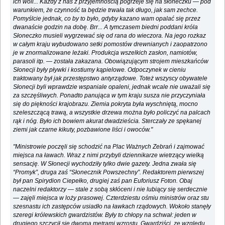
ich woli... Każdy z nas z przyjemnością pogrzeje się na słoneczku — pod
warunkiem, że czynność ta będzie trwała tak długo, jak sam zechce.
Pomyślcie jednak, co by to było, gdyby kazano wam opalać się przez
dwanaście godzin na dobę. Brr... A tymczasem biedni poddani króla
Słoneczko musieli wygrzewać się od rana do wieczora. Na jego rozkaz
w całym kraju wybudowano setki pomostów drewnianych i zaopatrzono
je w znormalizowane leżaki. Produkcja wszelkich zasłon, namiotów,
parasoli itp. — została zakazana. Obowiązującym strojem mieszkańców
Słonecji były pływki i kostiumy kąpielowe. Odpoczynek w cieniu
traktowany był jak przestępstwo antyrządowe. Toteż wszyscy obywatele
Słonecji byli wprawdzie wspaniale opaleni, jednak wcale nie uważali się
za szczęśliwych. Ponadto panująca w tym kraju susza nie przyczyniała
się do piękności krajobrazu. Ziemia pokryta była wyschniętą, mocno
szeleszczącą trawą, a wszystkie drzewa można było policzyć na palcach
rąk i nóg. Było ich bowiem akurat dwadzieścia. Sterczały ze spękanej
ziemi jak czarne kikuty, pozbawione liści i owoców."
"Ministrowie poczęli się schodzić na Plac Ważnych Zebrań i zajmować
miejsca na ławach. Wraz z nimi przybyli dziennikarze wietrzący wielką
sensację. W Słonecji wychodziły tylko dwie gazety. Jedna zwała się
“Promyk”, druga zaś “Słonecznik Powszechny”. Redaktorem pierwszej
był pan Spirydion Ciepełko, drugiej zaś pan Euforiusz Foton. Obaj
naczelni redaktorzy — stale z sobą skłóceni i nie lubiący się serdecznie
— zajęli miejsca w loży prasowej. Czterdziestu ośmiu ministrów oraz stu
szesnastu ich zastępców usiadło na ławkach rządowych. Wokoło stanęły
szeregi królewskich gwardzistów. Były to chłopy na schwał: jeden w
drugiego szczycił się dwoma metrami wzrostu. Gwardziści, ze względu