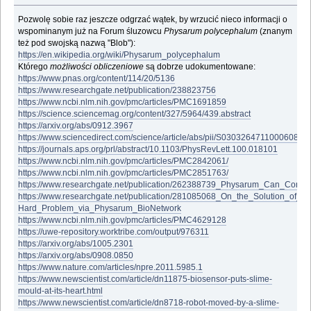
Pozwolę sobie raz jeszcze odgrzać wątek, by wrzucić nieco informacji o
wspominanym już na Forum śluzowcu
Physarum polycephalum
(znanym
też pod swojską nazwą "Blob"):
https://en.wikipedia.org/wiki/Physarum_polycephalum
Którego
możliwości obliczeniowe
są dobrze udokumentowane:
https://www.pnas.org/content/114/20/5136
https://www.researchgate.net/publication/238823756
https://www.ncbi.nlm.nih.gov/pmc/articles/PMC1691859
https://science.sciencemag.org/content/327/5964/439.abstract
https://arxiv.org/abs/0912.3967
https://www.sciencedirect.com/science/article/abs/pii/S0303264711000608
https://journals.aps.org/prl/abstract/10.1103/PhysRevLett.100.018101
https://www.ncbi.nlm.nih.gov/pmc/articles/PMC2842061/
https://www.ncbi.nlm.nih.gov/pmc/articles/PMC2851763/
https://www.researchgate.net/publication/262388739_Physarum_Can_Com
https://www.researchgate.net/publication/281085068_On_the_Solution_of_t
Hard_Problem_via_Physarum_BioNetwork
https://www.ncbi.nlm.nih.gov/pmc/articles/PMC4629128
https://uwe-repository.worktribe.com/output/976311
https://arxiv.org/abs/1005.2301
https://arxiv.org/abs/0908.0850
https://www.nature.com/articles/npre.2011.5985.1
https://www.newscientist.com/article/dn11875-biosensor-puts-slime-
mould-at-its-heart.html
https://www.newscientist.com/article/dn8718-robot-moved-by-a-slime-