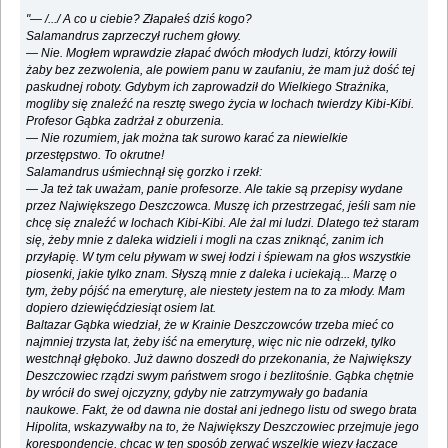
"— /.../ A co u ciebie? Złapałeś dziś kogo?
Salamandrus zaprzeczył ruchem głowy.
— Nie. Mogłem wprawdzie złapać dwóch młodych ludzi, którzy łowili
żaby bez zezwolenia, ale powiem panu w zaufaniu, że mam już dość tej
paskudnej roboty. Gdybym ich zaprowadził do Wielkiego Strażnika,
mogliby się znaleźć na resztę swego życia w lochach twierdzy Kibi-Kibi.
Profesor Gąbka zadrżał z oburzenia.
— Nie rozumiem, jak można tak surowo karać za niewielkie
przestępstwo. To okrutne!
Salamandrus uśmiechnął się gorzko i rzekł:
— Ja też tak uważam, panie profesorze. Ale takie są przepisy wydane
przez Największego Deszczowca. Muszę ich przestrzegać, jeśli sam nie
chcę się znaleźć w lochach Kibi-Kibi. Ale żal mi ludzi. Dlatego też staram
się, żeby mnie z daleka widzieli i mogli na czas zniknąć, zanim ich
przyłapię. W tym celu pływam w swej łodzi i śpiewam na głos wszystkie
piosenki, jakie tylko znam. Słyszą mnie z daleka i uciekają... Marzę o
tym, żeby pójść na emeryturę, ale niestety jestem na to za młody. Mam
dopiero dziewięćdziesiąt osiem lat.
Baltazar Gąbka wiedział, że w Krainie Deszczowców trzeba mieć co
najmniej trzysta lat, żeby iść na emeryturę, więc nic nie odrzekł, tylko
westchnął głęboko. Już dawno doszedł do przekonania, że Największy
Deszczowiec rządzi swym państwem srogo i bezlitośnie. Gąbka chętnie
by wrócił do swej ojczyzny, gdyby nie zatrzymywały go badania
naukowe. Fakt, że od dawna nie dostał ani jednego listu od swego brata
Hipolita, wskazywałby na to, że Największy Deszczowiec przejmuje jego
korespondencję, chcąc w ten sposób zerwać wszelkie więzy łączące