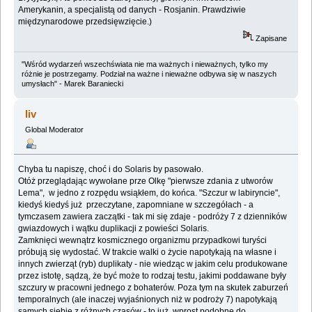
Amerykanin, a specjalistą od danych - Rosjanin. Prawdziwie
międzynarodowe przedsięwzięcie.)
Zapisane
"Wśród wydarzeń wszechświata nie ma ważnych i nieważnych, tylko my
różnie je postrzegamy. Podział na ważne i nieważne odbywa się w naszych
umysłach" - Marek Baraniecki
liv
Global Moderator
Chyba tu napiszę, choć i do Solaris by pasowało.
Otóż przeglądając wywołane prze Olkę "pierwsze zdania z utworów
Lema", w jedno z rozpędu wsiąkłem, do końca. "Szczur w labiryncie",
kiedyś kiedyś już przeczytane, zapomniane w szczegółach - a
tymczasem zawiera zaczątki - tak mi się zdaje - podróży 7 z dzienników
gwiazdowych i wątku duplikacji z powieści Solaris.
Zamknięci wewnątrz kosmicznego organizmu przypadkowi turyści
próbują się wydostać. W trakcie walki o życie napotykają na własne i
innych zwierząt (ryb) duplikaty - nie wiedząc w jakim celu produkowane
przez istotę, sądzą, że być może to rodzaj testu, jakimi poddawane były
szczury w pracowni jednego z bohaterów. Poza tym na skutek zaburzeń
temporalnych (ale inaczej wyjaśnionych niż w podroży 7) napotykają
samych siebie z różnych czasów - to już wprost podobne do