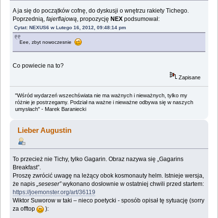
A ja się do początków cofnę, do dyskusji o wnętrzu rakiety Tichego.
Poprzednią,
fajerflajową
, propozycję
NEX
podsumował:
Cytat: NEXUS6 w Lutego 16, 2012, 09:48:14 pm
Eee, zbyt nowoczesnie
Co powiecie na to?
Zapisane
"Wśród wydarzeń wszechświata nie ma ważnych i nieważnych, tylko my
różnie je postrzegamy. Podział na ważne i nieważne odbywa się w naszych
umysłach" - Marek Baraniecki
Lieber Augustin
To przecież nie Tichy, tylko Gagarin. Obraz nazywa się „Gagarins
Breakfast”.
Proszę zwrócić uwagę na leżący obok kosmonauty helm. Istnieje wersja,
że napis
„seseser”
wykonano dosłownie w ostatniej chwili przed startem:
https://joemonster.org/art/36119
Wiktor Suworow w taki – nieco poetycki - sposób opisał tę sytuację (sorry
za offtop
):