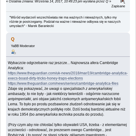
«
Ostatnia zmiana: Września 14, 2017, 10:49:23 pm wysłana przez Q
»
Zapisane
"Wśród wydarzeń wszechświata nie ma ważnych i nieważnych, tylko my
różnie je postrzegamy. Podział na ważne i nieważne odbywa się w naszych
umysłach" - Marek Baraniecki
Q
YaBB Moderator
Wybaczcie odgrzebanie raz jeszcze... Najnowsza afera Cambridge
Analytica:
https://www.theguardian.com/uk-news/2018/mar/19/cambridge-analytica-
execs-boast-dirty-tricks-honey-traps-elections
https://www.theguardian.com/news/series/cambridge-analytica-files
Zdaje się pokazywać, że uwagi o
specjalistach z amerykańskiej
ambasady
, to nie były - jak niektórzy twierdzili - odgórnie narzucone
antyimperiałki
, ani objaw jakichś rzekomych antyamerykańskich fobii
Lema. To było po prostu pozbawione złudzeń odnotowanie jak się w
krajach demokratycznych politykę robi. Dziś bodaj bardziej aktualne niż
w roku 1954 (bo
amerykańska technika
poszła do przodu).
(Przy czym aby nie chłostać tylko obywateli USA, trzeba - z elementarnej
uczciwości - odnotować, że prezesem owego Cambridge... jest
Brytyjczyk, i to ponoć ze starej szkoły, głównym inwestorem -