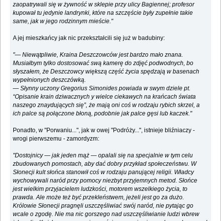
zaopatrywali się w żywność w sklepie przy ulicy Bagiennej; profesor
kupował tu jedynie landrynki, które na szczęście były zupełnie takie
same, jak w jego rodzinnym mieście."
A jej mieszkańcy jak nic przekształcili się już w badubiny:
"— Niewątpliwie, Kraina Deszczowców jest bardzo mało znana.
Musiałbym tylko dostosować swą kamerę do zdjęć podwodnych, bo
słyszałem, że Deszczowcy większą część życia spędzają w basenach
wypełnionych deszczówką.
— Słynny uczony Gregorius Simonides powiada w swym dziele pt.
“Opisanie krain dziwacznych y wielce ciekawych na krańcach świata
naszego znaydujących się”, że mają oni coś w rodzaju rybich skrzel, a
ich palce są połączone błoną, podobnie jak palce gęsi lub kaczek."
Ponadto, w "Porwaniu...", jak w owej "Podróży...", istnieje bliźniaczy -
wrogi pierwszemu - zamordyzm:
"Dostojnicy — jak jeden mąż — opalali się na specjalnie w tym celu
zbudowanych pomostach, aby dać dobry przykład społeczeństwu. W
Słonecji kult słońca stanowił coś w rodzaju panującej religii. Władcy
wychowywali naród przy pomocy niezbyt przyjemnych metod. Słońce
jest wielkim przyjacielem ludzkości, motorem wszelkiego życia, to
prawda. Ale może też być przekleństwem, jeżeli jest go za dużo.
Królowie Słonecji pragnęli uszczęśliwiać swój naród, nie pytając go
wcale o zgodę. Nie ma nic gorszego nad uszczęśliwianie ludzi wbrew