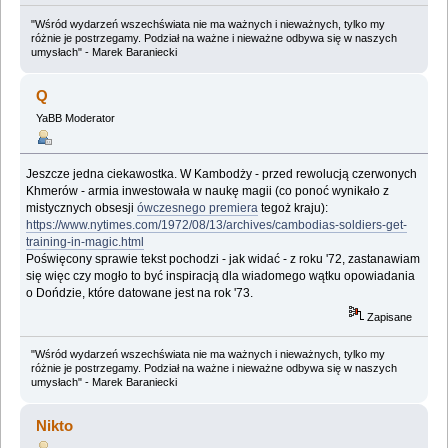
"Wśród wydarzeń wszechświata nie ma ważnych i nieważnych, tylko my
różnie je postrzegamy. Podział na ważne i nieważne odbywa się w naszych
umysłach" - Marek Baraniecki
Q
YaBB Moderator
Jeszcze jedna ciekawostka. W Kambodży - przed rewolucją czerwonych
Khmerów - armia inwestowała w naukę magii (co ponoć wynikało z
mistycznych obsesji
ówczesnego premiera
tegoż kraju):
https://www.nytimes.com/1972/08/13/archives/cambodias-soldiers-get-
training-in-magic.html
Poświęcony sprawie tekst pochodzi - jak widać - z roku '72, zastanawiam
się więc czy mogło to być inspiracją dla wiadomego wątku opowiadania
o Dońdzie, które datowane jest na rok '73.
Zapisane
"Wśród wydarzeń wszechświata nie ma ważnych i nieważnych, tylko my
różnie je postrzegamy. Podział na ważne i nieważne odbywa się w naszych
umysłach" - Marek Baraniecki
Nikto