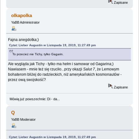
Zapisane
olkapolka
YaBB Administrator
Fajna anegdotka;)
Cytat: Lieber Augustin w Listopada 19, 2019, 11:27:49 pm
To przecież nie Tichy, tylko Gagarin.
Ale wygląda jak Tichy - tylko ma hełm i samowar od Gagarina;)
Nawiasem - mnie też się rzuciło...przy okazji
Salut 7
, że Lemowym
bohaterom bliżej do radzieckich, niż amerykańskich kosmonautów -
przez ową swojskość?
Zapisane
Mówią już powszechnie: Di - da...
Q
YaBB Moderator
Cytat: Lieber Augustin w Listopada 19, 2019, 11:27:49 pm