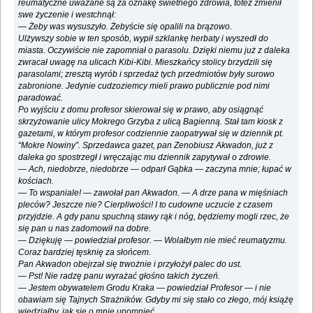
reumatyczne uważane są za oznakę świetnego zdrowia, toteż zmienił
swe życzenie i westchnął:
— Żeby was wysuszyło. Żebyście się opalili na brązowo.
Ulżywszy sobie w ten sposób, wypił szklankę herbaty i wyszedł do
miasta. Oczywiście nie zapomniał o parasolu. Dzięki niemu już z daleka
zwracał uwagę na ulicach Kibi-Kibi. Mieszkańcy stolicy brzydzili się
parasolami; zresztą wyrób i sprzedaż tych przedmiotów były surowo
zabronione. Jedynie cudzoziemcy mieli prawo publicznie pod nimi
paradować.
Po wyjściu z domu profesor skierował się w prawo, aby osiągnąć
skrzyżowanie ulicy Mokrego Grzyba z ulicą Bagienną. Stał tam kiosk z
gazetami, w którym profesor codziennie zaopatrywał się w dziennik pt.
“Mokre Nowiny”. Sprzedawca gazet, pan Zenobiusz Akwadon, już z
daleka go spostrzegł i wręczając mu dziennik zapytywał o zdrowie.
— Ach, niedobrze, niedobrze — odparł Gąbka — zaczyna mnie; łupać w
kościach.
— To wspaniale! — zawołał pan Akwadon. — A drze pana w mięśniach
pleców? Jeszcze nie? Cierpliwości! I to cudowne uczucie z czasem
przyjdzie. A gdy panu spuchną stawy rąk i nóg, będziemy mogli rzec, że
się pan u nas zadomowił na dobre.
— Dziękuję — powiedział profesor. — Wolałbym nie mieć reumatyzmu.
Coraz bardziej tęsknię za słońcem.
Pan Akwadon obejrzał się trwożnie i przyłożył palec do ust.
— Pst! Nie radzę panu wyrażać głośno takich życzeń.
— Jestem obywatelem Grodu Kraka — powiedział Profesor — i nie
obawiam się Tajnych Strażników. Gdyby mi się stało co złego, mój książę
wiedziałby, jak się o mnie upomnieć.