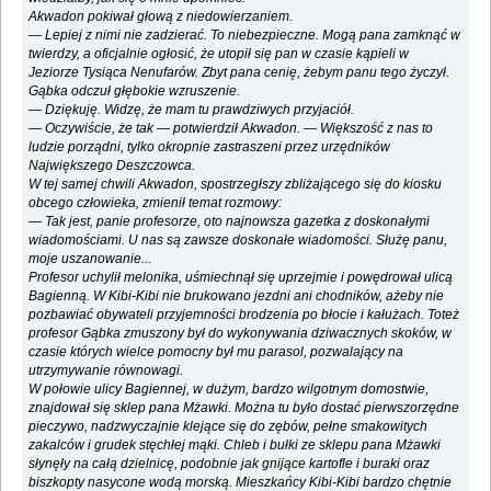
Akwadon pokiwał głową z niedowierzaniem.
— Lepiej z nimi nie zadzierać. To niebezpieczne. Mogą pana zamknąć w
twierdzy, a oficjalnie ogłosić, że utopił się pan w czasie kąpieli w
Jeziorze Tysiąca Nenufarów. Zbyt pana cenię, żebym panu tego życzył.
Gąbka odczuł głębokie wzruszenie.
— Dziękuję. Widzę, że mam tu prawdziwych przyjaciół.
— Oczywiście, że tak — potwierdził Akwadon. — Większość z nas to
ludzie porządni, tylko okropnie zastraszeni przez urzędników
Największego Deszczowca.
W tej samej chwili Akwadon, spostrzegłszy zbliżającego się do kiosku
obcego człowieka, zmienił temat rozmowy:
— Tak jest, panie profesorze, oto najnowsza gazetka z doskonałymi
wiadomościami. U nas są zawsze doskonałe wiadomości. Służę panu,
moje uszanowanie...
Profesor uchylił melonika, uśmiechnął się uprzejmie i powędrował ulicą
Bagienną. W Kibi-Kibi nie brukowano jezdni ani chodników, ażeby nie
pozbawiać obywateli przyjemności brodzenia po błocie i kałużach. Toteż
profesor Gąbka zmuszony był do wykonywania dziwacznych skoków, w
czasie których wielce pomocny był mu parasol, pozwalający na
utrzymywanie równowagi.
W połowie ulicy Bagiennej, w dużym, bardzo wilgotnym domostwie,
znajdował się sklep pana Mżawki. Można tu było dostać pierwszorzędne
pieczywo, nadzwyczajnie klejące się do zębów, pełne smakowitych
zakalców i grudek stęchłej mąki. Chleb i bułki ze sklepu pana Mżawki
słynęły na całą dzielnicę, podobnie jak gnijące kartofle i buraki oraz
biszkopty nasycone wodą morską. Mieszkańcy Kibi-Kibi bardzo chętnie