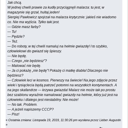
Jak chcą.
W jednej chwili prawie za kudły przyciągnęli malarza: tu jest, w
magazynie się grzał, hultaj jeden!
Siergiej Pawłowicz spojrzał na malarza krytycznie: jakieś nie wiadomo
co. Nie ma wyjścia. Tylko taki jest.
— Gdzie masz farby?
— Tu!
— Pędzle?
— Też.
— Do roboty, w tej chwili namaluj na hełmie gwiazdę! I to szybko,
człowiekowi do gwiazd się śpieszy.
— Nie będę.
— Czego „nie będziesz”?
— Malować nie będę.
— Ja ci pokażę „nie będę”! Pokażę ci matkę diabła! Dlaczego nie
będziesz?
— Człowiek leci w kosmos. Pierwszy na świecie! Na jego zdjęcie przez
wieki i tysiąclecia będą patrzeć potomni na wszystkich kontynentach. A
na jego skafandrze — krzywa gwiazda! Malarz nie może tak po prostu
bez szablonu wyraźnie namalować gwiazdy na hełmie, który już jest na
człowieku i dlatego jest niestabilny. Nie może!
— No tak. Problem.
— A jeżeli napiszemy CCCP?
— Pisz!
«
Ostatnia zmiana: Listopada 19, 2019, 11:30:26 pm wysłana przez Lieber Augustin
»