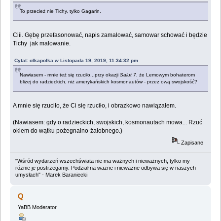
To przecież nie Tichy, tylko Gagarin.
Ciii. Gębę przefasonować, napis zamalować, samowar schować i będzie
Tichy jak malowanie.
Cytat: olkapolka w Listopada 19, 2019, 11:34:32 pm
Nawiasem - mnie też się rzuciło...przy okazji
Salut 7
, że Lemowym bohaterom
bliżej do radzieckich, niż amerykańskich kosmonautów - przez ową swojskość?
A mnie się rzuciło, że Ci się rzuciło, i obrazkowo nawiązałem.
(Nawiasem: gdy o radzieckich, swojskich, kosmonautach mowa... Rzuć
okiem do wątku pożegnalno-żałobnego.)
Zapisane
"Wśród wydarzeń wszechświata nie ma ważnych i nieważnych, tylko my
różnie je postrzegamy. Podział na ważne i nieważne odbywa się w naszych
umysłach" - Marek Baraniecki
Q
YaBB Moderator