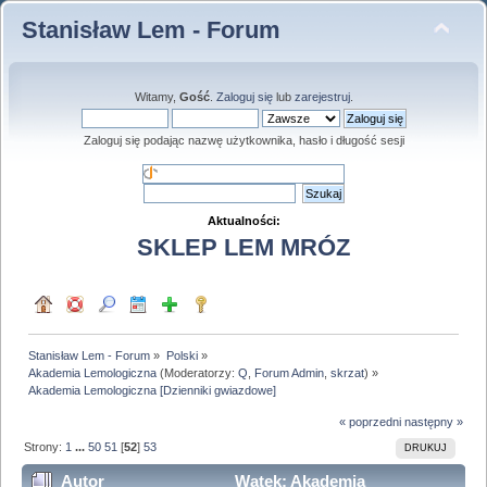
Stanisław Lem - Forum
Witamy,
Gość
.
Zaloguj się
lub
zarejestruj
.
Zaloguj się podając nazwę użytkownika, hasło i długość sesji
Aktualności:
SKLEP LEM MRÓZ
Stanisław Lem - Forum
»
Polski
»
Akademia Lemologiczna
(Moderatorzy:
Q
,
Forum Admin
,
skrzat
) »
Akademia Lemologiczna [Dzienniki gwiazdowe]
« poprzedni
następny »
Strony:
1
...
50
51
[
52
]
53
DRUKUJ
Autor
Wątek: Akademia