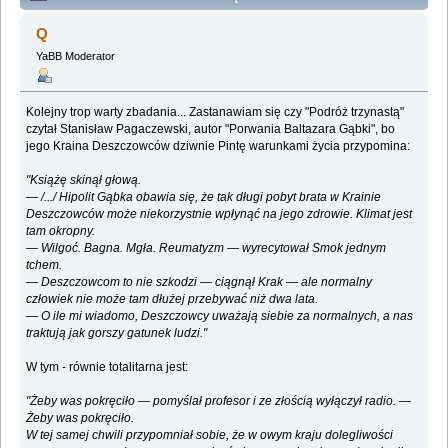
Lemologiczna [Dzienniki gwiazdowe] (Przeczytany
Q
2255769 razy)
YaBB Moderator
Kolejny trop warty zbadania... Zastanawiam się czy "Podróż trzynastą"
czytał Stanisław Pagaczewski, autor "Porwania Baltazara Gąbki", bo
jego Kraina Deszczowców dziwnie Pintę warunkami życia przypomina:
"Książę skinął głową.
— /.../ Hipolit Gąbka obawia się, że tak długi pobyt brata w Krainie
Deszczowców może niekorzystnie wpłynąć na jego zdrowie. Klimat jest
tam okropny.
— Wilgoć. Bagna. Mgła. Reumatyzm — wyrecytował Smok jednym
tchem.
— Deszczowcom to nie szkodzi — ciągnął Krak — ale normalny
człowiek nie może tam dłużej przebywać niż dwa lata.
— O ile mi wiadomo, Deszczowcy uważają siebie za normalnych, a nas
traktują jak gorszy gatunek ludzi."
W tym - równie totalitarna jest:
"Żeby was pokręciło — pomyślał profesor i ze złością wyłączył radio. —
Żeby was pokręciło.
W tej samej chwili przypomniał sobie, że w owym kraju dolegliwości