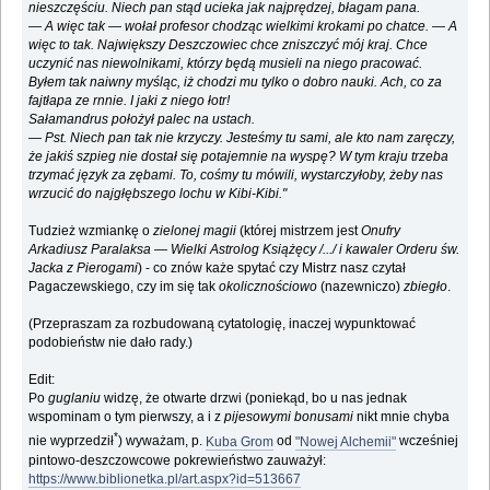
nieszczęściu. Niech pan stąd ucieka jak najprędzej, błagam pana.
— A więc tak — wołał profesor chodząc wielkimi krokami po chatce. — A
więc to tak. Największy Deszczowiec chce zniszczyć mój kraj. Chce
uczynić nas niewolnikami, którzy będą musieli na niego pracować.
Byłem tak naiwny myśląc, iż chodzi mu tylko o dobro nauki. Ach, co za
fajtłapa ze rnnie. I jaki z niego łotr!
Sałamandrus położył palec na ustach.
— Pst. Niech pan tak nie krzyczy. Jesteśmy tu sami, ale kto nam zaręczy,
że jakiś szpieg nie dostał się potajemnie na wyspę? W tym kraju trzeba
trzymać język za zębami. To, cośmy tu mówili, wystarczyłoby, żeby nas
wrzucić do najgłębszego lochu w Kibi-Kibi."
Tudzież wzmiankę o
zielonej magii
(której mistrzem jest
Onufry
Arkadiusz Paralaksa — Wielki Astrolog Książęcy /.../ i kawaler Orderu św.
Jacka z Pierogami
) - co znów każe spytać czy Mistrz nasz czytał
Pagaczewskiego, czy im się tak
okolicznościowo
(nazewniczo)
zbiegło
.
(Przepraszam za rozbudowaną cytatologię, inaczej wypunktować
podobieństw nie dało rady.)
Edit:
Po
guglaniu
widzę, że otwarte drzwi (poniekąd, bo u nas jednak
wspominam o tym pierwszy, a i z
pijesowymi bonusami
nikt mnie chyba
*
nie wyprzedził
) wyważam, p.
Kuba Grom
od
"Nowej Alchemii"
wcześniej
pintowo-deszczowcowe pokrewieństwo zauważył:
https://www.biblionetka.pl/art.aspx?id=513667