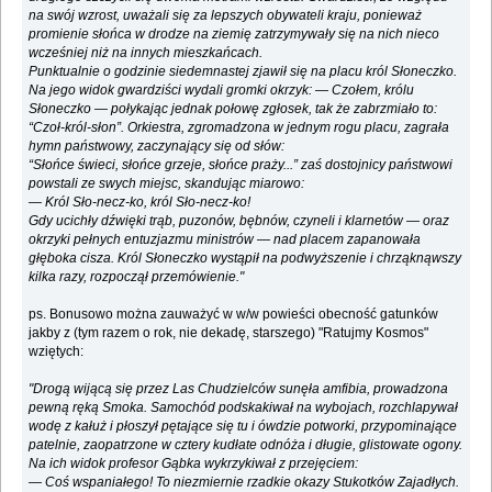
na swój wzrost, uważali się za lepszych obywateli kraju, ponieważ
promienie słońca w drodze na ziemię zatrzymywały się na nich nieco
wcześniej niż na innych mieszkańcach.
Punktualnie o godzinie siedemnastej zjawił się na placu król Słoneczko.
Na jego widok gwardziści wydali gromki okrzyk: — Czołem, królu
Słoneczko — połykając jednak połowę zgłosek, tak że zabrzmiało to:
“Czoł-król-słon”. Orkiestra, zgromadzona w jednym rogu placu, zagrała
hymn państwowy, zaczynający się od słów:
“Słońce świeci, słońce grzeje, słońce praży...” zaś dostojnicy państwowi
powstali ze swych miejsc, skandując miarowo:
— Król Sło-necz-ko, król Sło-necz-ko!
Gdy ucichły dźwięki trąb, puzonów, bębnów, czyneli i klarnetów — oraz
okrzyki pełnych entuzjazmu ministrów — nad placem zapanowała
głęboka cisza. Król Słoneczko wystąpił na podwyższenie i chrząknąwszy
kilka razy, rozpoczął przemówienie."
ps. Bonusowo można zauważyć w w/w powieści obecność gatunków
jakby z (tym razem o rok, nie dekadę, starszego) "Ratujmy Kosmos"
wziętych:
"Drogą wijącą się przez Las Chudzielców sunęła amfibia, prowadzona
pewną ręką Smoka. Samochód podskakiwał na wybojach, rozchlapywał
wodę z kałuż i płoszył pętające się tu i ówdzie potworki, przypominające
patelnie, zaopatrzone w cztery kudłate odnóża i długie, glistowate ogony.
Na ich widok profesor Gąbka wykrzykiwał z przejęciem:
— Coś wspaniałego! To niezmiernie rzadkie okazy Stukotków Zajadłych.