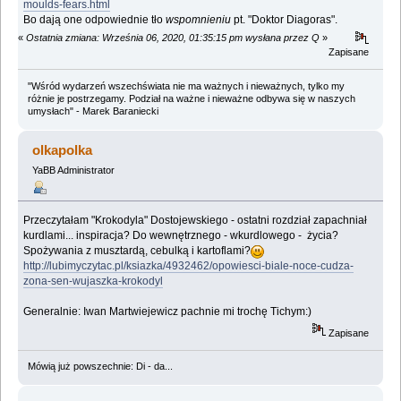
moulds-fears.html
Bo dają one odpowiednie tło
wspomnieniu
pt. "Doktor Diagoras".
«
Ostatnia zmiana: Września 06, 2020, 01:35:15 pm wysłana przez Q
»
Zapisane
"Wśród wydarzeń wszechświata nie ma ważnych i nieważnych, tylko my
różnie je postrzegamy. Podział na ważne i nieważne odbywa się w naszych
umysłach" - Marek Baraniecki
olkapolka
YaBB Administrator
Przeczytałam "Krokodyla" Dostojewskiego - ostatni rozdział zapachniał
kurdlami... inspiracja? Do wewnętrznego - wkurdlowego - życia?
Spożywania z musztardą, cebulką i kartoflami?
http://lubimyczytac.pl/ksiazka/4932462/opowiesci-biale-noce-cudza-
zona-sen-wujaszka-krokodyl
Generalnie: Iwan Martwiejewicz pachnie mi trochę Tichym:)
Zapisane
Mówią już powszechnie: Di - da...