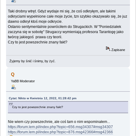
Taki drobny wtręt. Gdyż wydaje mi się, że coś odkryłęm, ale takimi
odkryciami wypełnione całe moje życie, tzn szybko okazywało się, że juz
dawno odkrył ktoś moje odkrycie.
Ostanio sentymentalnie powróciłem do Strugackich. W "Poniedziałek
zaczyna się w sobotę" Strugaccy wymieniają profesora Tarantogę jako
twórcę jakiegoś prawa czy teorii.
Czy to jest powszechnie znany fakt?
Zapisane
Żyjemy by śnić i śnimy, by żyć.
Q
YaBB Moderator
Cytat: Nikto w Kwietnia 12, 2022, 01:28:42 pm
Czy to jest powszechnie znany fakt?
Nie wiem czy powszechnie, ale coś tam o nim wspominałem...
https://forum.lem.pl/index.php?topic=656.msg34307#msg34307
https://forum.lem.pl/index.php?topic=876.msg42366#msg42366