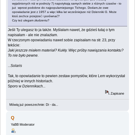
wyjaśnionych niż w podroży 7) napotykają samych siebie z różnych czasów - to
już wprost podobne do najpopularniejszego Tichego. Dodam,że owe
opowiadanie jest z 1957 a więc kilka lat wcześniejsze niż Dzienniki G. Może
ktoś zechce przejrzeć i porównać?
Czy też ulegam złudzeniu?
Jeśli Ty ulegasz to ja także. Myślałam nawet, że gdzieś tutaj o tym
napisałam - ale nie znalazłam.
W rzeczonym opowiadaniu nawet sobie zapisałam na str. 23, przy
tekście:
Jaki jeszcze miałem materiał? Kukły. Więc próby nawiązania kontaktu?
To nie było pewne.
...
Solaris
Tak, to opowiadanie to pewien zestaw pomysłów, które Lem wykorzystał
później w innych historiach.
Sporo w
Dziennikach...
Zapisane
Mówią już powszechnie: Di - da...
Q
YaBB Moderator