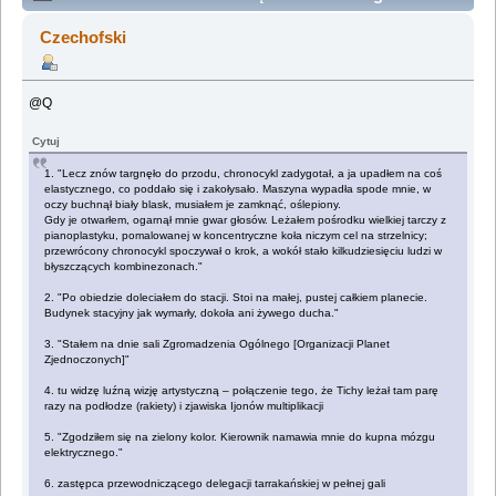
- ilustracje by Czechofski (Przeczytany 57250 razy)
Czechofski
@Q
Cytuj
1. "Lecz znów targnęło do przodu, chronocykl zadygotał, a ja upadłem na coś
elastycznego, co poddało się i zakołysało. Maszyna wypadła spode mnie, w
oczy buchnął biały blask, musiałem je zamknąć, oślepiony.
Gdy je otwarłem, ogarnął mnie gwar głosów. Leżałem pośrodku wielkiej tarczy z
pianoplastyku, pomalowanej w koncentryczne koła niczym cel na strzelnicy;
przewrócony chronocykl spoczywał o krok, a wokół stało kilkudziesięciu ludzi w
błyszczących kombinezonach."
2. "Po obiedzie doleciałem do stacji. Stoi na małej, pustej całkiem planecie.
Budynek stacyjny jak wymarły, dokoła ani żywego ducha."
3. "Stałem na dnie sali Zgromadzenia Ogólnego [Organizacji Planet
Zjednoczonych]"
4. tu widzę luźną wizję artystyczną – połączenie tego, że Tichy leżał tam parę
razy na podłodze (rakiety) i zjawiska Ijonów multiplikacji
5. "Zgodziłem się na zielony kolor. Kierownik namawia mnie do kupna mózgu
elektrycznego."
6. zastępca przewodniczącego delegacji tarrakańskiej w pełnej gali