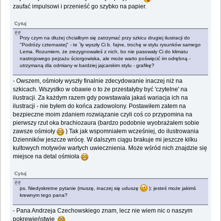
zaufać impulsowi i przenieść go szybko na papier.
Cytuj
Przy czym na dłużej chciałbym się zatrzymać przy szkicu drugiej ilustracji do
"Podróży czternastej" - te `ły wyszły Ci b. fajne, trochę w stylu rysunków samego
Lema. Rozumiem, że zrezygnowałeś z nich, bo nie pasowały Ci do klimatu
nastrojowego pejzażu ściorgowiska, ale może warto poświęcić im odrębną -
utrzymaną dla odmiany w bardziej jajcarskim stylu - grafikę?
- Owszem, ośmioły wyszły finalnie zdecydowanie inaczej niż na
szkicach. Wszystko w obawie o to że przestałyby być 'czytelne' na
ilustracji. Za każdym razem gdy powstawała jakaś wariacja ich na
ilustracji - nie byłem do końca zadowolony. Postawiłem zatem na
bezpieczne moim zdaniem rozwiązanie czyli coś co przypomina na
pierwszy rzut oka brachiozaura (bardzo podobnie wyobrażałem sobie
zawsze ośmioły
) Tak jak wspomniałem wcześniej, do ilustrowania
Dzienników jeszcze wrócę. W dalszym ciągu brakuje mi jeszcze kilku
kultowych motywów wartych uwiecznienia. Może wśród nich znajdzie się
miejsce na detal ośmioła
Cytuj
ps. Niedyskretne pytanie (muszę, inaczej się uduszę
): jesteś może jakimś
krewnym tego pana?
- Pana Andrzeja Czechowskiego znam, lecz nie wiem nic o naszym
pokrewieństwie