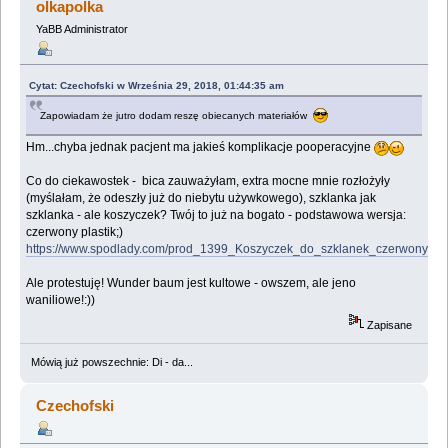
olkapolka
YaBB Administrator
Cytat: Czechofski w Września 29, 2018, 01:44:35 am
Zapowiadam że jutro dodam reszę obiecanych materiałów
Hm...chyba jednak pacjent ma jakieś komplikacje pooperacyjne
Co do ciekawostek - bica zauważyłam, extra mocne mnie rozłożyły
(myślałam, że odeszły już do niebytu używkowego), szklanka jak
szklanka - ale koszyczek? Twój to już na bogato - podstawowa wersja:
czerwony plastik;)
https://www.spodlady.com/prod_1399_Koszyczek_do_szklanek_czerwony.htm
Ale protestuję! Wunder baum jest kultowe - owszem, ale jeno
waniliowe!:))
Zapisane
Mówią już powszechnie: Di - da...
Czechofski