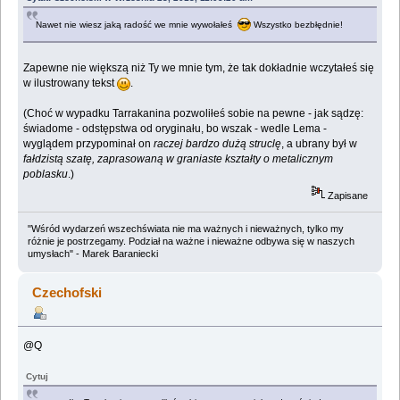
Nawet nie wiesz jaką radość we mnie wywołałeś
Wszystko bezbłędnie!
Zapewne nie większą niż Ty we mnie tym, że tak dokładnie wczytałeś się
w ilustrowany tekst
.
(Choć w wypadku Tarrakanina pozwoliłeś sobie na pewne - jak sądzę:
świadome - odstępstwa od oryginału, bo wszak - wedle Lema -
wyglądem przypominał on
raczej bardzo dużą struclę
, a ubrany był w
fałdzistą szatę, zaprasowaną w graniaste kształty o metalicznym
poblasku
.)
Zapisane
"Wśród wydarzeń wszechświata nie ma ważnych i nieważnych, tylko my
różnie je postrzegamy. Podział na ważne i nieważne odbywa się w naszych
umysłach" - Marek Baraniecki
Czechofski
@Q
Cytuj