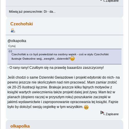
Zapisane
Mówią już powszechnie: Di - da...
Czechofski
@olkapolka
Cytuj
Czechofski a co byś powiedział na osobny wątek - coś w stylu Czechofski
ilustruje Gwiezdne wojj...eeeghh...dzienniki?
- O rany rany! Czułbym się na prawdę baaardzo zaszczycony!
Jeśli chodzi o same Dzienniki Gwiazdowe i projekt edytorski do nich- na
pewno jeszcze nie skończyłem nad nim pracować. Mam zamiar zrobić
ok 20-25 ilustracji łącznie. Brakuje jeszcze kilku fajnych motywów z
książki wartych uwiecznienia także projekt dalej jest żywy. Mam też w
planach (dopiero raczej w przyszłym roku) poszukanie zaczepki w
jakimś wydawnictwie i zaproponowanie opracowania tej książki. Fajnie
było by dołożyć swoją cegiełkę w tym wszystkim.
Zapisane
olkapolka