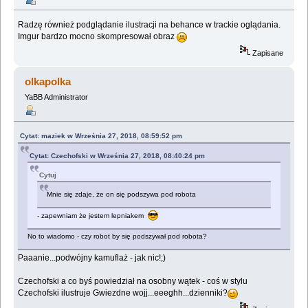
Radzę również podglądanie ilustracji na behance w trackie oglądania.
Imgur bardzo mocno skompresował obraz
Zapisane
olkapolka
YaBB Administrator
Cytat: maziek w Września 27, 2018, 08:59:52 pm
Cytat: Czechofski w Września 27, 2018, 08:40:24 pm
Cytuj
Mnie się zdaje, że on się podszywa pod robota
- zapewniam że jestem lepniakem
No to wiadomo - czy robot by się podszywał pod robota?
Paaanie...podwójny kamuflaż - jak nic!;)
Czechofski a co byś powiedział na osobny wątek - coś w stylu
Czechofski ilustruje Gwiezdne wojj...eeeghh...dzienniki?