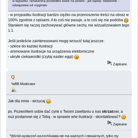
w wypadku Tarrakanina pozwoliłeś sobie na pewne - jak sądzę: świadome -
odstępstwa od oryginału
- w przypadku ilustracji bardzo ciężko na przenoszenie treści na obraz w
100% zgodnie z opisami. A to coś nie pasuje, a to coś się nie podoba
Starałem się raczej zachowywać główne cechy, nie wizualizowałem tego
1:1.
Jeśli jesteście zainteresowani mogę wrzucić tutaj jeszcze:
- szkice do każdej ilustracji
- animowane ilustracje na urządzenia elektorniczne
- ukryte ciekawostki (czytaj easter eggi)
Zapisane
Q
YaBB Moderator
Jak dla mnie - wrzucaj
.
ps. Pozwoliłem sobie dać cynk o Twoim zawitaniu u nas
skrzat
owi, a
nuż postanowi się z Tobą - w sprawie w/w ilustracji - skontaktować?
Zapisane
"Wśród wydarzeń wszechświata nie ma ważnych i nieważnych, tylko my