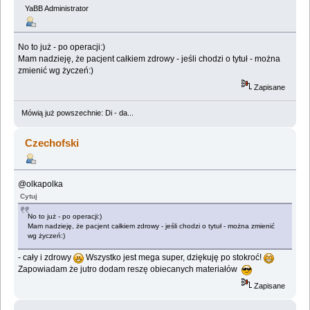
YaBB Administrator
No to już - po operacji:)
Mam nadzieję, że pacjent całkiem zdrowy - jeśli chodzi o tytuł - można
zmienić wg życzeń:)
Zapisane
Mówią już powszechnie: Di - da...
Czechofski
@olkapolka
Cytuj
No to już - po operacji:)
Mam nadzieję, że pacjent całkiem zdrowy - jeśli chodzi o tytuł - można zmienić
wg życzeń:)
- cały i zdrowy
Wszystko jest mega super, dziękuję po stokroć!
Zapowiadam że jutro dodam reszę obiecanych materiałów
Zapisane