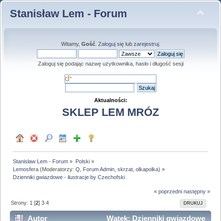
Stanisław Lem - Forum
Witamy,
Gość
.
Zaloguj się
lub
zarejestruj
.
Zaloguj się podając nazwę użytkownika, hasło i długość sesji
Aktualności:
SKLEP LEM MRÓZ
Stanisław Lem - Forum
»
Polski
»
Lemosfera
(Moderatorzy:
Q
,
Forum Admin
,
skrzat
,
olkapolka
) »
Dzienniki gwiazdowe - ilustracje by Czechofski
« poprzedni
następny »
Strony:
1
[
2
]
3
4
DRUKUJ
Autor
Wątek: Dzienniki gwiazdowe