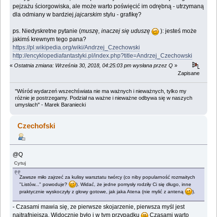
pejzażu ściorgowiska, ale może warto poświęcić im odrębną - utrzymaną
dla odmiany w bardziej
jajcarskim
stylu - grafikę?
ps. Niedyskretne pytanie (
muszę, inaczej się uduszę
): jesteś może
jakimś krewnym tego pana?
https://pl.wikipedia.org/wiki/Andrzej_Czechowski
http://encyklopediafantastyki.pl/index.php?title=Andrzej_Czechowski
«
Ostatnia zmiana: Września 30, 2018, 04:25:03 pm wysłana przez Q
»
Zapisane
"Wśród wydarzeń wszechświata nie ma ważnych i nieważnych, tylko my
różnie je postrzegamy. Podział na ważne i nieważne odbywa się w naszych
umysłach" - Marek Baraniecki
Czechofski
@Q
Cytuj
Zawsze miło zajrzeć za kulisy warsztatu twórcy (co niby popularność rozmaitych
"Listów..." powoduje?
). Widać, że jedne pomysły rodziły Ci się długo, inne
praktycznie wyskoczyły z głowy gotowe, jak jaka Atena (nie mylić z anteną
).
- Czasami mawia się, ze pierwsze skojarzenie, pierwsza myśl jest
najtrafniejsza. Widocznie było i w tym przypadku
Czasami warto