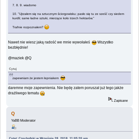
7. 8. 9. wiadomo
10. "Ujrzałem się na sztucznym ściorgowisku; pasło się tu ze sześć czy siedem
kurdli; same ładne sztuki, mierzące koło trzech hektarów."
Trafnie rozpoznałem?
Nawet nie wiesz jaką radość we mnie wywołałeś
Wszystko
bezbłędnie!
@maziek @Q
Cytuj
zapewniam że jestem lepniakem
daremne moje zapewnienia. Nie będę zatem poruszał już tego jakże
drażliwego tematu
Zapisane
Q
YaBB Moderator
Cytat: Czechofski w Września 28, 2018, 11:05:20 am