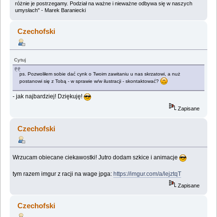
różnie je postrzegamy. Podział na ważne i nieważne odbywa się w naszych
umysłach" - Marek Baraniecki
Czechofski
Cytuj
ps. Pozwoliłem sobie dać cynk o Twoim zawitaniu u nas skrzatowi, a nuż
postanowi się z Tobą - w sprawie w/w ilustracji - skontaktować?
- jak najbardziej! Dziękuję!
Zapisane
Czechofski
Wrzucam obiecane ciekawostki! Jutro dodam szkice i animacje
tym razem imgur z racji na wage jpga:
https://imgur.com/a/lejztqT
Zapisane
Czechofski