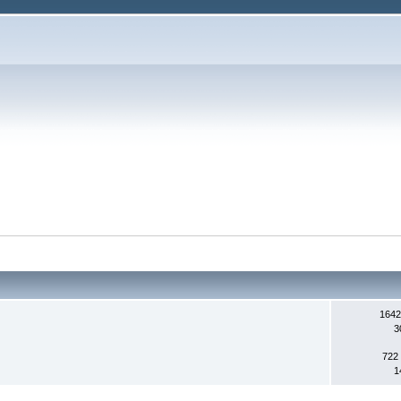
1642
3
722
1