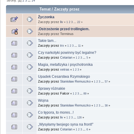
Strony: [
1
]
2
3
...
14
Temat
/
Zaczęty przez
Życzonka
Zaczęty przez
liv
«
1
2
3
...
22
»
.Ostrzeżenie przed trollingiem.
Zaczęty przez Terminus
Takie tam...
Zaczęty przez
trx
«
1
2
3
...
11
»
Czy narkotyki powinny być legalne?
Zaczęty przez
Cetarian
«
1
2
3
...
5
»
Magia, metafizyka i psychotronika
Zaczęty przez
xetras
«
1
2
3
»
Upadek Cesarstwa Rzymskiego
Zaczęty przez
Stanisław Remuszko
«
1
2
3
...
57
»
Sprawy różnakie
Zaczęty przez Falcor
«
1
2
3
...
89
»
Wojna
Zaczęty przez
Stanisław Remuszko
«
1
2
3
...
38
»
Co tępora, to mores...!
Zaczęty przez
liv
«
1
2
3
...
126
»
„Wysyłamy twojego syna na front!”
Zaczęty przez
Cetarian
«
1
2
3
...
6
»