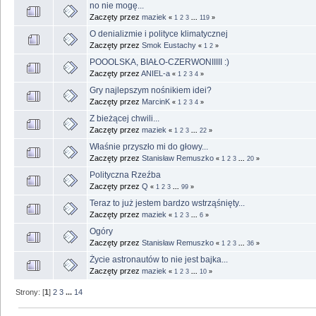
no nie mogę...
Zaczęty przez
maziek
«
1
2
3
...
119
»
O denializmie i polityce klimatycznej
Zaczęty przez
Smok Eustachy
«
1
2
»
POOOLSKA, BIAŁO-CZERWONIIIII :)
Zaczęty przez
ANIEL-a
«
1
2
3
4
»
Gry najlepszym nośnikiem idei?
Zaczęty przez
MarcinK
«
1
2
3
4
»
Z bieżącej chwili...
Zaczęty przez
maziek
«
1
2
3
...
22
»
Właśnie przyszło mi do głowy...
Zaczęty przez
Stanisław Remuszko
«
1
2
3
...
20
»
Polityczna Rzeźba
Zaczęty przez
Q
«
1
2
3
...
99
»
Teraz to już jestem bardzo wstrząśnięty...
Zaczęty przez
maziek
«
1
2
3
...
6
»
Ogóry
Zaczęty przez
Stanisław Remuszko
«
1
2
3
...
36
»
Życie astronautów to nie jest bajka...
Zaczęty przez
maziek
«
1
2
3
...
10
»
Strony: [
1
]
2
3
...
14