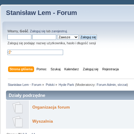
Stanisław Lem - Forum
Witamy,
Gość
.
Zaloguj się
lub
zarejestruj
.
Zaloguj się podając nazwę użytkownika, hasło i długość sesji
Strona główna
Pomoc
Szukaj
Kalendarz
Zaloguj się
Rejestracja
Stanisław Lem - Forum
»
Polski
»
Hyde Park
(Moderatorzy:
Forum Admin
,
skrzat
)
Działy podrzędne
Organizacja forum
Wyszalnia