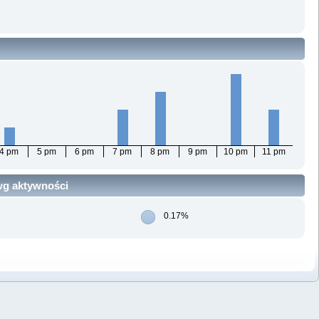
4 pm
5 pm
6 pm
7 pm
8 pm
9 pm
10 pm
11 pm
 wg aktywności
0.17%