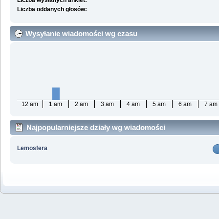
Liczba wysłanych ankiet:
Liczba oddanych głosów:
Wysyłanie wiadomości wg czasu
12 am
1 am
2 am
3 am
4 am
5 am
6 am
7 am
Najpopularniejsze działy wg wiadomości
Lemosfera