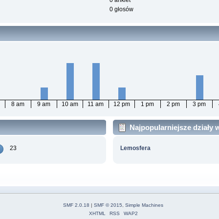
0 ankiet
0 głosów
8 am
9 am
10 am
11 am
12 pm
1 pm
2 pm
3 pm
Najpopularniejsze działy
23
Lemosfera
SMF 2.0.18
|
SMF © 2015
,
Simple Machines
XHTML
RSS
WAP2