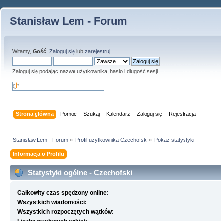
Stanisław Lem - Forum
Witamy,
Gość
.
Zaloguj się
lub
zarejestruj
.
Zaloguj się podając nazwę użytkownika, hasło i długość sesji
Strona główna
Pomoc
Szukaj
Kalendarz
Zaloguj się
Rejestracja
Stanisław Lem - Forum
»
Profil użytkownika Czechofski
»
Pokaż statystyki
Informacja o Profilu
Statystyki ogólne - Czechofski
Całkowity czas spędzony online:
Wszystkich wiadomości:
Wszystkich rozpoczętych wątków: