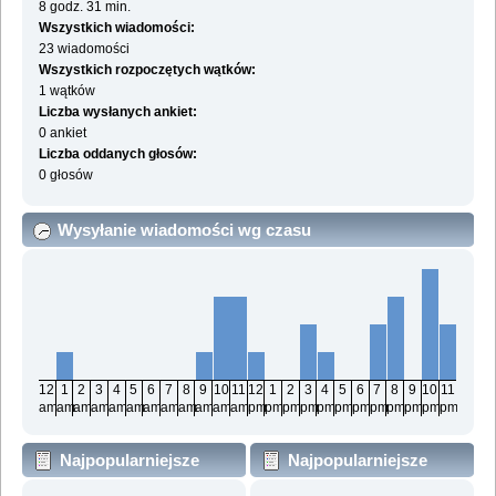
8 godz. 31 min.
Wszystkich wiadomości:
23 wiadomości
Wszystkich rozpoczętych wątków:
1 wątków
Liczba wysłanych ankiet:
0 ankiet
Liczba oddanych głosów:
0 głosów
Wysyłanie wiadomości wg czasu
12
1
2
3
4
5
6
7
8
9
10
11
12
1
2
3
4
5
6
7
8
9
10
11
am
am
am
am
am
am
am
am
am
am
am
am
pm
pm
pm
pm
pm
pm
pm
pm
pm
pm
pm
pm
Najpopularniejsze
Najpopularniejsze
działy wg wiadomości
działy wg aktywności