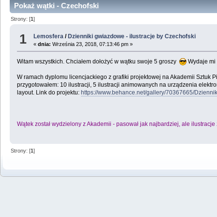
Pokaż wątki - Czechofski
Strony: [
1
]
1
Lemosfera
/
Dzienniki gwiazdowe - ilustracje by Czechofski
«
dnia:
Września 23, 2018, 07:13:46 pm »
Witam wszystkich. Chciałem dołożyć w wątku swoje 5 groszy
Wydaje mi s
W ramach dyplomu licencjackiego z grafiki projektowej na Akademii Sztu
przygotowałem: 10 ilustracji, 5 ilustracji animowanych na urządzenia elektr
layout. Link do projektu:
https://www.behance.net/gallery/70367665/Dzienni
Wątek został wydzielony z Akademii - pasował jak najbardziej, ale ilustracje
Strony: [
1
]