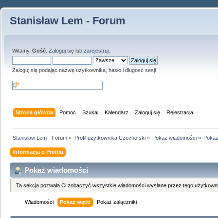
Stanisław Lem - Forum
Witamy,
Gość
.
Zaloguj się
lub
zarejestruj
.
Zaloguj się podając nazwę użytkownika, hasło i długość sesji
Strona główna
Pomoc
Szukaj
Kalendarz
Zaloguj się
Rejestracja
Stanisław Lem - Forum
»
Profil użytkownika Czechofski
»
Pokaż wiadomości
»
Pokaż
Informacja o Profilu
Pokaż wiadomości
Ta sekcja pozwala Ci zobaczyć wszystkie wiadomości wysłane przez tego użytkowni
Wiadomości
Pokaż wątki
Pokaż załączniki