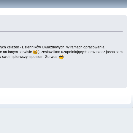
ionych książek - Dzienników Gwiazdowych. W ramach opracowania
 je na innym serwisie
.), zestaw ikon uzupełniających oraz rzecz jasna sam
ów swoim pierwszym postem. Serwus