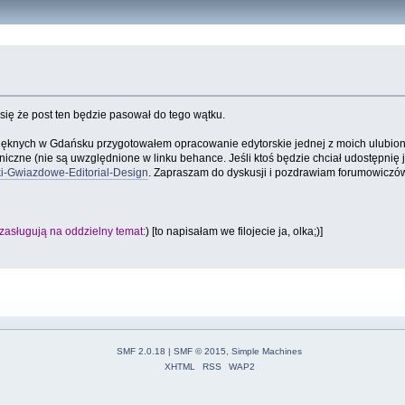
ię że post ten będzie pasował do tego wątku.
k Pięknych w Gdańsku przygotowałem opracowanie edytorskie jednej z moich ulub
oniczne (nie są uwzględnione w linku behance. Jeśli ktoś będzie chciał udostępnię
ki-Gwiazdowe-Editorial-Design
. Zapraszam do dyskusji i pozdrawiam forumowicz
 zasługują na oddzielny temat:
) [to napisałam we filojecie ja, olka;)]
SMF 2.0.18
|
SMF © 2015
,
Simple Machines
XHTML
RSS
WAP2