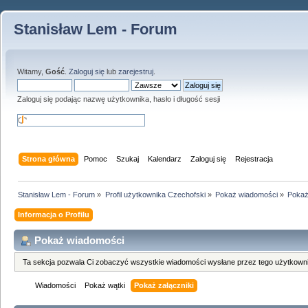
Stanisław Lem - Forum
Witamy,
Gość
.
Zaloguj się
lub
zarejestruj
.
Zaloguj się podając nazwę użytkownika, hasło i długość sesji
Strona główna
Pomoc
Szukaj
Kalendarz
Zaloguj się
Rejestracja
Stanisław Lem - Forum
»
Profil użytkownika Czechofski
»
Pokaż wiadomości
»
Pokaż
Informacja o Profilu
Pokaż wiadomości
Ta sekcja pozwala Ci zobaczyć wszystkie wiadomości wysłane przez tego użytkowni
Wiadomości
Pokaż wątki
Pokaż załączniki