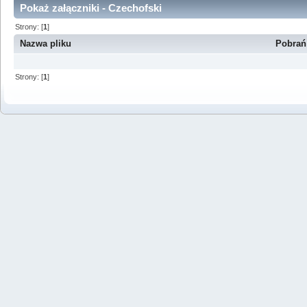
Pokaż załączniki - Czechofski
Strony: [
1
]
Nazwa pliku
Pobrań
Strony: [
1
]