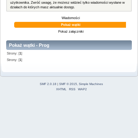
użytkownika. Zwróć uwagę, że możesz widzieć tylko wiadomości wysłane w
działach do których masz aktualnie dostęp.
Wiadomości
Pokaż wątki
Pokaż załączniki
Pokaż wątki - Prog
Strony: [
1
]
Strony: [
1
]
SMF 2.0.18
|
SMF © 2015
,
Simple Machines
XHTML
RSS
WAP2