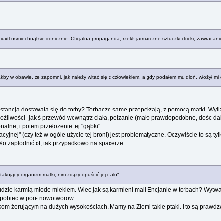
xtl uśmiechnął się ironicznie. Oficjalna propaganda, rzekł, jarmarczne sztuczki i tricki, zawracan
akby w obawie, że zapomni, jak należy witać się z człowiekiem, a gdy podałem mu dłoń, włożył mi 
tancja dostawała się do torby? Torbacze same przepełzają, z pomocą matki. Wylizu
ożliwości- jakiś przewód wewnątrz ciała, pełzanie (mało prawdopodobne, dośc dale
alne, i potem przełożenie tej "gąbki".
acyjnej" (czy też w ogóle użycie tej broni) jest problematyczne. Oczywiście to są
o zapłodnić ot, tak przypadkowo na spacerze.
takujący organizm matki, nim zdąży opuścić jej ciało".
ludzie karmią młode mlekiem. Wiec jak są karmieni mali Encjanie w torbach? Wytwar
zapobiec w pore nowotworowi.
m żerującym na dużych wysokościach. Mamy na Ziemi takie ptaki. I to są prawdzwi 