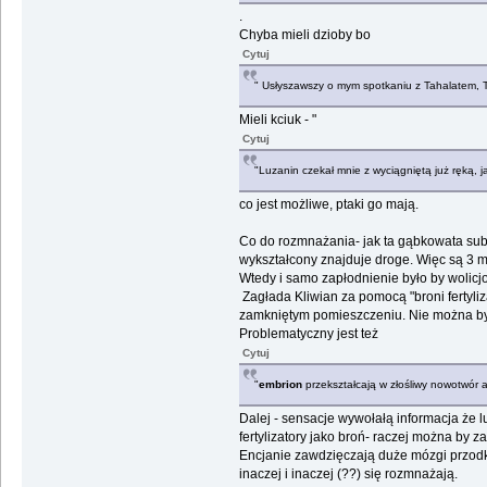
.
Chyba mieli dzioby bo
Cytuj
" Usłyszawszy o mym spotkaniu z Tahalatem, Tiu
Mieli kciuk - "
Cytuj
"Luzanin czekał mnie z wyciągniętą już ręką, j
co jest możliwe, ptaki go mają.
Co do rozmnażania- jak ta gąbkowata subs
wykształcony znajduje droge. Więc są 3 m
Wtedy i samo zapłodnienie było by wolicjon
Zagłada Kliwian za pomocą "broni fertyliz
zamkniętym pomieszczeniu. Nie można był
Problematyczny jest też
Cytuj
"
embrion
przekształcają w złośliwy nowotwór a
Dalej - sensacje wywołałą informacja że 
fertylizatory jako broń- raczej można by 
Encjanie zawdzięczają duże mózgi przodko
inaczej i inaczej (??) się rozmnażają.