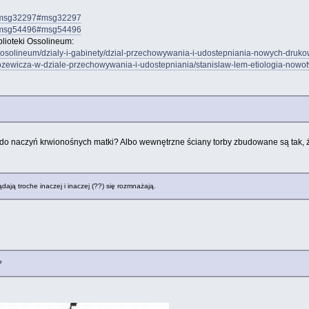
84.msg32297#msg32297
84.msg54496#msg54496
biblioteki Ossolineum:
ka-osolineum/dzialy-i-gabinety/dzial-przechowywania-i-udostepniania-nowych-druk
ozewicza-w-dziale-przechowywania-i-udostepniania/stanislaw-lem-etiologia-nowo
ą do naczyń krwionośnych matki? Albo wewnętrzne ściany torby zbudowane są tak,
ądają troche inaczej i inaczej (??) się rozmnażają.
?