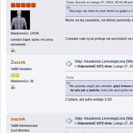
Cytat: Żuczek w Lutego 27, 2024, 05:51:58 pm
Dlaczego się mówi że ptak siedzi na gałęzi a ni
Może na tej zasadzie, na której samoloty 
Wiadomości: 14336
Człowiek całe życie próbuje nie wychodzić na wi
zamiast bajek ojciec mi Lema
opowiadał...
Odp: Akademia Lemologiczna [Wizj
Żuczek
«
Odpowiedź #271 dnia:
Lutego 27, 20
YaBB Newbies
Cytuj
Wiadomości: 36
Nie potrafią usiąść jak człowiek,
gdyż kolana i
do tyłu jak u ptaków,
toteż dla spoczynku ku
Czytam, ale jutro wstaje 3.50.
Odp: Akademia Lemologiczna [Wizj
maziek
«
Odpowiedź #272 dnia:
Lutego 27, 20
YaBB Administrator
God Member