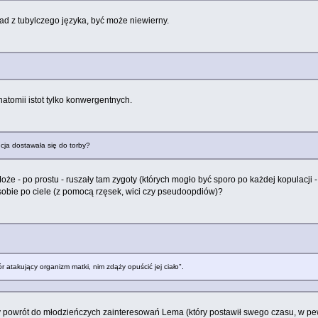
kład z tubylczego języka, być może niewierny.
natomii istot tylko konwergentnych.
cja dostawała się do torby?
 - po prostu - ruszały tam zygoty (których mogło być sporo po każdej kopulacji - 
c sobie po ciele (z pomocą rzęsek, wici czy pseudoopdiów)?
r atakujący organizm matki, nim zdąży opuścić jej ciało".
ty powrót do młodzieńczych zainteresowań Lema (który postawił swego czasu, w p