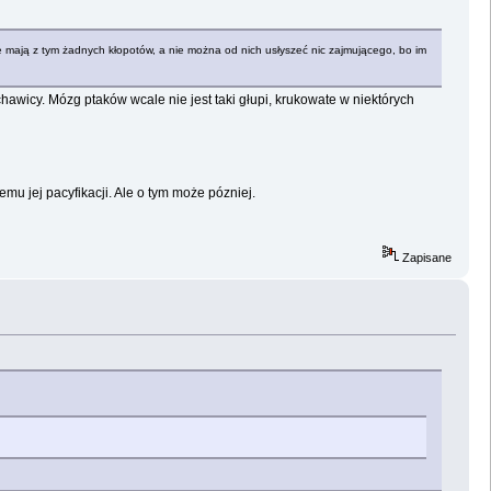
nie mają z tym żadnych kłopotów, a nie można od nich usłyszeć nic zajmującego, bo im
tchawicy. Mózg ptaków wcale nie jest taki głupi, krukowate w niektórych
mu jej pacyfikacji. Ale o tym może pózniej.
Zapisane