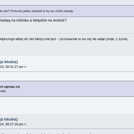
e stoi? Przecież jakby siedział to by mu nóżki zwisały.
siadają na lotnisku a łabędzie na wodzie?
ększego idiotę niż nim faktycznie jest - i przeważnie to mu się nie udaje (moje, z życia).
a lokalna]
24, 08:31:27 pm »
ch zginają się
cają.
a lokalna]
24, 09:27:16 pm »