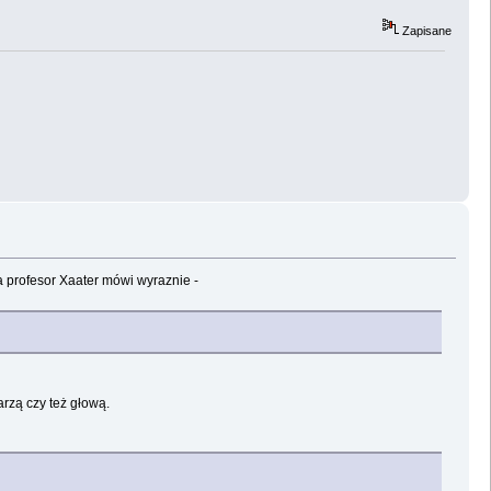
Zapisane
 profesor Xaater mówi wyraznie -
arzą czy też głową.