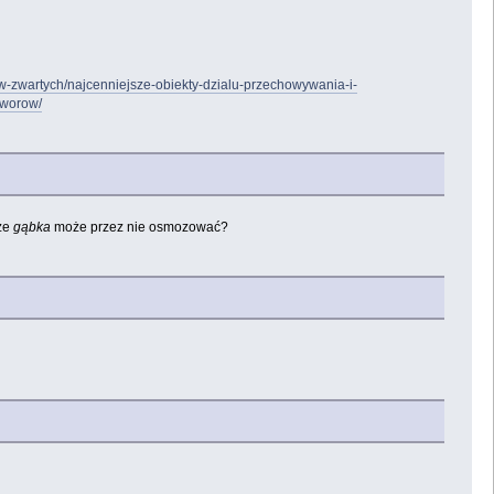
ow-zwartych/najcenniejsze-obiekty-dzialu-przechowywania-i-
tworow/
 że
gąbka
może przez nie osmozować?