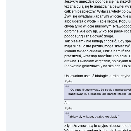
Jerzyk w gniezdzie podnosi się na skrzyd
też znajdują się te gniazda na pewnej wys
całkiem bezpieczny. Wyłacza wtedy poło
Żywi się owadami, łapanymi w locie. Nie j
albo uderza o wode i łapie krople. Kopuluj
chyba tylko w locie nurkowym. Prawdopod
ogromne. Ale gdy np. w Polsce pada- rodzi
pogode(??) i znajdować droge.
Jak pisałam - nie umieją chodzić. Gdy spa
mają silne i ostre pazury, mogą skaleczyć.
Miałam takiego cudaka, ludzie nam różne
przestrzeń, wrzasnął radośnie i poleciał. 
drewna. Owinełam w ręcznik, położyłam na le
Pierwotnie gniazdowały na skałach. Do bud
Usiłowałam ustalić biologie kurdla- chyb
Cytuj
" Quaquerli utrzymywał, że podług miejscowych
pączkowanie, a czasem, ale bardzo rzadko, abs
Ale
Cytuj
"zbijały się w kupę, udając kopulację,"
z tym że znowu są to czyjeś niepewne opi
Wiem że się czepiam bzdur, ale bardziej m