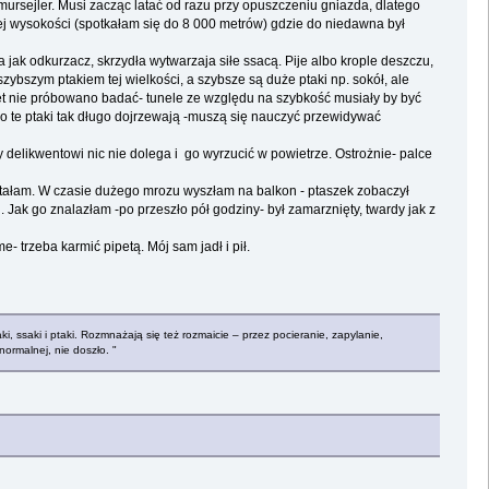
ursejler. Musi zacząc latać od razu przy opuszczeniu gniazda, dlatego
użej wysokości (spotkałam się do 8 000 metrów) gdzie do niedawna był
 jak odkurzacz, skrzydła wytwarzaja siłe ssacą. Pije albo krople deszczu,
szybszym ptakiem tej wielkości, a szybsze są duże ptaki np. sokół, ale
et nie próbowano badać- tunele ze względu na szybkość musiały by być
ego te ptaki tak długo dojrzewają -muszą się nauczyć przewidywać
y delikwentowi nic nie dolega i go wyrzucić w powietrze. Ostrożnie- palce
ętałam. W czasie dużego mrozu wyszłam na balkon - ptaszek zobaczył
g. Jak go znalazłam -po przeszło pół godziny- był zamarznięty, twardy jak z
 trzeba karmić pipetą. Mój sam jadł i pił.
 ssaki i ptaki. Rozmnażają się też rozmaicie – przez pocieranie, zapylanie,
ormalnej, nie doszło. "