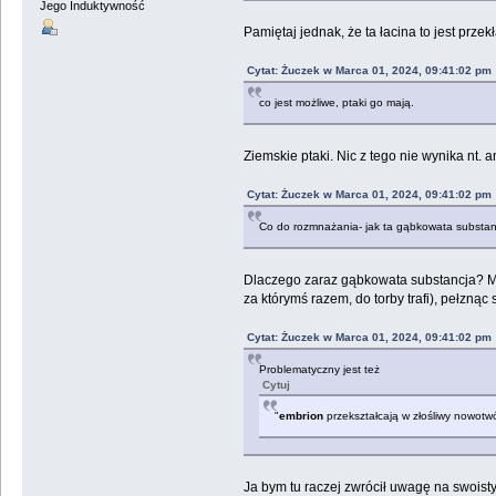
Jego Induktywność
Pamiętaj jednak, że ta łacina to jest prze
Cytat: Żuczek w Marca 01, 2024, 09:41:02 pm
co jest możliwe, ptaki go mają.
Ziemskie ptaki. Nic z tego nie wynika nt. a
Cytat: Żuczek w Marca 01, 2024, 09:41:02 pm
Co do rozmnażania- jak ta gąbkowata substan
Dlaczego zaraz gąbkowata substancja? Może
za którymś razem, do torby trafi), pełzną
Cytat: Żuczek w Marca 01, 2024, 09:41:02 pm
Problematyczny jest też
Cytuj
"
embrion
przekształcają w złośliwy nowotwó
Ja bym tu raczej zwrócił uwagę na swois