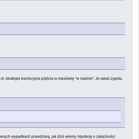
ot, strategia ewolucyjna pójścia w masówkę "w nadziei", że jakaś zygota,
ewnych wypadkach prawdziwą, jak dziś wiemy, hipotezę o zakaźności