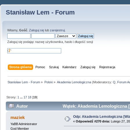
Stanisław Lem - Forum
Witamy,
Gość
.
Zaloguj się
lub
zarejestruj
.
Zaloguj się podając nazwę użytkownika, hasło i długość sesji
Strona główna
Pomoc
Szukaj
Kalendarz
Zaloguj się
Rejestracja
Stanisław Lem - Forum
»
Polski
»
Akademia Lemologiczna
(Moderatorzy:
Q
,
Forum A
Strony:
1
...
17
18
[
19
]
Autor
Wątek: Akademia Lemologiczna [W
Odp: Akademia Lemologiczna [Wizj
maziek
«
Odpowiedź #270 dnia:
Lutego 27, 20
YaBB Administrator
God Member