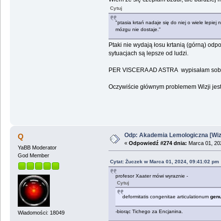
Cytuj
"ptasia krtań nadaje się do niej o wiele lepi
mózgu nie dostaje."
Ptaki nie wydają łosu krtanią (górną) odpo
sytuacjach są lepsze od ludzi.
PER VISCERA AD ASTRA wypisałam sobie n
Oczywiście głównym problemem Wizji jest l
Odp: Akademia Lemologiczna [Wizj
Q
«
Odpowiedź #274 dnia:
Marca 01, 202
YaBB Moderator
God Member
Cytat: Żuczek w Marca 01, 2024, 09:41:02 pm
profesor Xaater mówi wyraznie -
Cytuj
deformitatis congenitae articulationum
gen
-biorąc Tichego za Encjanina.
Wiadomości: 18049