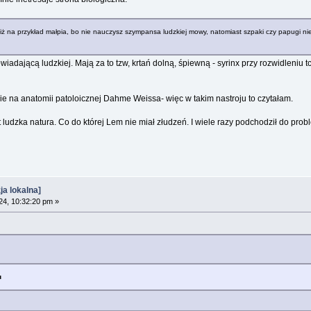
ej niż na przykład małpia, bo nie nauczysz szympansa ludzkiej mowy, natomiast szpaki czy papugi 
wiadającą ludzkiej. Mają za to tzw, krtań dolną, śpiewną - syrinx przy rozwidleniu 
a anatomii patoloicznej Dahme Weissa- więc w takim nastroju to czytałam.
udzka natura. Co do której Lem nie miał złudzeń. I wiele razy podchodził do proble
a lokalna]
4, 10:32:20 pm »
u