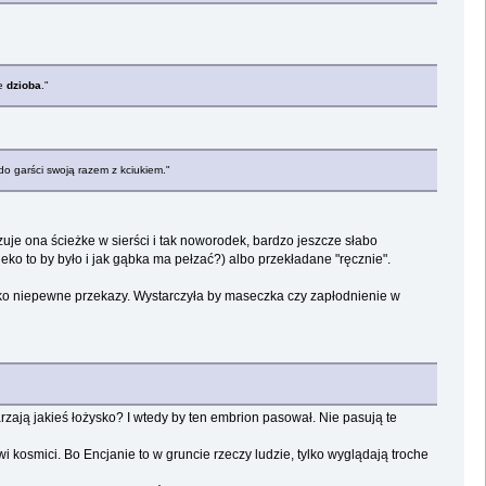
ie
dzioba
."
do garści swoją razem z kciukiem."
je ona ścieżke w sierści i tak noworodek, bardzo jeszcze słabo
ko to by było i jak gąbka ma pełzać?) albo przekładane "ręcznie".
 tylko niepewne przekazy. Wystarczyła by maseczka czy zapłodnienie w
zają jakieś łożysko? I wtedy by ten embrion pasował. Nie pasują te
kosmici. Bo Encjanie to w gruncie rzeczy ludzie, tylko wyglądają troche