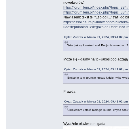
nowotworów):
https://forum.lem.pl/index.php?topic=3
https://forum.lem.pl/index.php?topic=3
Nawiasem: tekst tej "Etiologii..." trafił do 
https://ossolineum.pl/index.php/bibliote
udostepniania/z-ksiegozbioru-tadeusza-r
Cytat: Żuczek w Marca 01, 2024, 09:41:02 pm
Wiec jak są karmieni mali Encjanie w torbach?
Może się - dajmy na to - jakoś podłaczaj
Cytat: Żuczek w Marca 01, 2024, 09:41:02 pm
Encjanie to w gruncie rzeczy ludzie, tylko wygl
Prawda.
Cytat: Żuczek w Marca 01, 2024, 09:41:02 pm
Usiłowałam ustalić biologie kurdla- chyba ssak
Wyraźnie ekwiwalent gada.