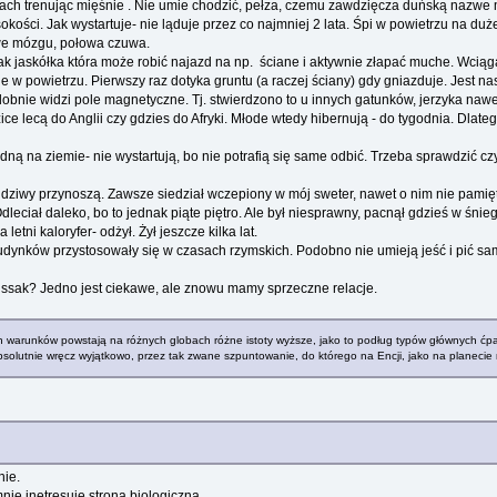
łach trenując mięśnie . Nie umie chodzić, pełza, czemu zawdzięcza duńską nazwe m
okości. Jak wystartuje- nie ląduje przez co najmniej 2 lata. Śpi w powietrzu na d
we mózgu, połowa czuwa.
ak jaskółka która może robić najazd na np. ściane i aktywnie złapać muche. Wciąga
e w powietrzu. Pierwszy raz dotyka gruntu (a raczej ściany) gdy gniazduje. Jest na
obnie widzi pole magnetyczne. Tj. stwierdzono to u innych gatunków, jerzyka naw
ce lecą do Anglii czy gdzies do Afryki. Młode wtedy hibernują - do tygodnia. Dlat
dną na ziemie- nie wystartują, bo nie potrafią się same odbić. Trzeba sprawdzić cz
 dziwy przynoszą. Zawsze siedział wczepiony w mój sweter, nawet o nim nie pami
Odleciał daleko, bo to jednak piąte piętro. Ale był niesprawny, pacnął gdzieś w śnie
tni kaloryfer- odżył. Żył jeszcze kilka lat.
ynków przystosowały się w czasach rzymskich. Podobno nie umieją jeść i pić same-
a ssak? Jedno jest ciekawe, ale znowu mamy sprzeczne relacje.
 warunków powstają na różnych globach różne istoty wyższe, jako to podług typów głównych ćpaki,
olutnie wręcz wyjątkowo, przez tak zwane szpuntowanie, do którego na Encji, jako na planecie n
nie.
nie inetresuje strona biologiczna.