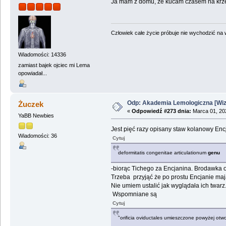
Ja mam z domu, że kucam czasem na krześl
Człowiek całe życie próbuje nie wychodzić na wi
Wiadomości: 14336
zamiast bajek ojciec mi Lema
opowiadał...
Odp: Akademia Lemologiczna [Wizj
Żuczek
«
Odpowiedź #273 dnia:
Marca 01, 202
YaBB Newbies
Jest pięć razy opisany staw kolanowy En
Wiadomości: 36
Cytuj
deformitatis congenitae articulationum
genu
-biorąc Tichego za Encjanina. Brodawka o
Trzeba przyjąć że po prostu Encjanie mają
Nie umiem ustalić jak wyglądała ich twarz
Wspomniane są
Cytuj
"orificia oviductales umieszczone powyżej ot