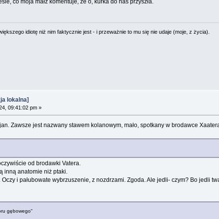
e, co moja małż komentuje, że o, kurka do nas przyszła.
ększego idiotę niż nim faktycznie jest - i przeważnie to mu się nie udaje (moje, z życia).
a lokalna]
4, 09:41:02 pm »
cjan. Zawsze jest nazwany stawem kolanowym, mało, spotkany w brodawce Xaatera
czywiście od brodawki Vatera.
 inną anatomie niż ptaki.
. Oczy i pałubowate wybrzuszenie, z nozdrzami. Zgoda. Ale jedli- czym? Bo jedli tw
woru gębowego"