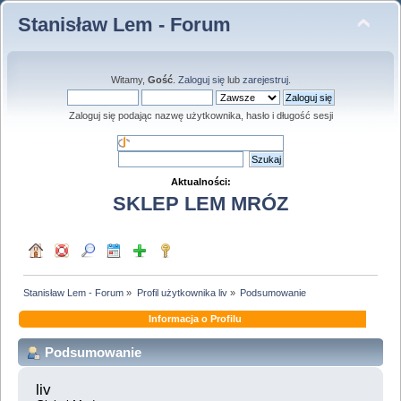
Stanisław Lem - Forum
Witamy,
Gość
.
Zaloguj się
lub
zarejestruj
.
Zaloguj się podając nazwę użytkownika, hasło i długość sesji
Aktualności:
SKLEP LEM MRÓZ
Stanisław Lem - Forum
»
Profil użytkownika liv
»
Podsumowanie
Informacja o Profilu
Podsumowanie
liv 