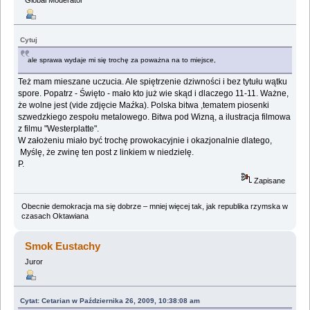
Global Moderator
Cytuj
ale sprawa wydaje mi się trochę za poważna na to miejsce,
Też mam mieszane uczucia. Ale spiętrzenie dziwności i bez tytułu wątku
spore. Popatrz - Święto - mało kto już wie skąd i dlaczego 11-11. Ważne,
że wolne jest (vide zdjęcie Maźka). Polska bitwa ,tematem piosenki
szwedzkiego zespołu metalowego. Bitwa pod Wizną, a ilustracja filmowa
z filmu "Westerplatte".
W założeniu miało być trochę prowokacyjnie i okazjonalnie dlatego,
Myślę, że zwinę ten post z linkiem w niedzielę.
P.
Zapisane
Obecnie demokracja ma się dobrze – mniej więcej tak, jak republika rzymska w
czasach Oktawiana
Smok Eustachy
Juror
Cytat: Cetarian w Października 26, 2009, 10:38:08 am