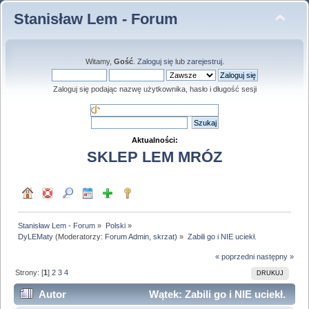
Stanisław Lem - Forum
Witamy,
Gość
.
Zaloguj się
lub
zarejestruj
.
Zaloguj się podając nazwę użytkownika, hasło i długość sesji
Aktualności:
SKLEP LEM MRÓZ
Stanisław Lem - Forum
»
Polski
»
DyLEMaty
(Moderatorzy:
Forum Admin
,
skrzat
) »
Zabili go i NIE uciekł.
« poprzedni
następny »
Strony: [
1
]
2
3
4
DRUKUJ
Autor
Wątek: Zabili go i NIE uciekł.