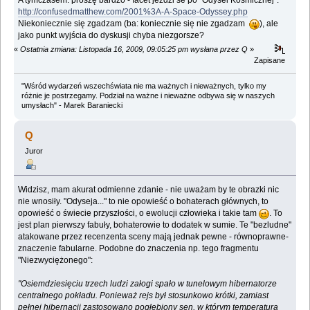
http://confusedmatthew.com/2001%3A-A-Space-Odyssey.php
Niekoniecznie się zgadzam (ba: koniecznie się nie zgadzam
), ale
jako punkt wyjścia do dyskusji chyba niezgorsze?
«
Ostatnia zmiana: Listopada 16, 2009, 09:05:25 pm wysłana przez Q
»
Zapisane
"Wśród wydarzeń wszechświata nie ma ważnych i nieważnych, tylko my
różnie je postrzegamy. Podział na ważne i nieważne odbywa się w naszych
umysłach" - Marek Baraniecki
Q
Juror
Widzisz, mam akurat odmienne zdanie - nie uważam by te obrazki nic
nie wnosiły. "Odyseja..." to nie opowieść o bohaterach głównych, to
opowieść o świecie przyszłości, o ewolucji człowieka i takie tam
. To
jest plan pierwszy fabuły, bohaterowie to dodatek w sumie. Te "bezludne"
atakowane przez recenzenta sceny mają jednak pewne - równoprawne-
znaczenie fabularne. Podobne do znaczenia np. tego fragmentu
"Niezwyciężonego":
"Osiemdziesięciu trzech ludzi załogi spało w tunelowym hibernatorze
centralnego pokładu. Ponieważ rejs był stosunkowo krótki, zamiast
pełnej hibernacji zastosowano pogłębiony sen, w którym temperatura