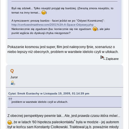
Byś się zdziwił... Tylko
niuejdż
przyjął się bardziej. (Zresztą zmora
niuejdżu
, to
temat na inny temat...
)
A tymczasem: proszę bardzo - facet jeździ se po "Odysei Kosmicznej":
http://confusedmatthew.com/2001%3A-A-Space-Odyssey.php
Niekoniecznie się zgadzam (ba: koniecznie się nie zgadzam
), ale jako
punkt wyjścia do dyskusji chyba niezgorsze?
Pokazanie kosmosu jest super, film jest nakręcony fjnie, scenariusz o
niebo lepszy niż obecnych, problem w warstwie idelolo czyli w ufokach.
Zapisane
Q
Juror
Cytat: Smok Eustachy w Listopada 19, 2009, 01:14:39 pm
problem w warstwie idelolo czyli w ufokach.
Z obecnej perspektywy pewnie tak... Ale, jest
prawda czasu która mówi
...
*
, że w latach '60 hipoteza paleokontaktu
była w modzie - jej autorem
był w końcu sam Konstanty Ciołkowski. Traktował ją b. poważnie młody