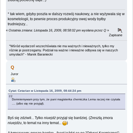
* tak wiem, gdyby poszła w dalszy rozwój naukowy, a nie wyżywała się w
kosmetologii, to pewnie proces produkcyjny owej wody byłby
trudniejszy...
«
Ostatnia zmiana: Listopada 16, 2009, 08:58:02 pm wysłana przez Q
»
Zapisane
"Wśród wydarzeń wszechświata nie ma ważnych i nieważnych, tylko my
różnie je postrzegamy. Podział na ważne i nieważne odbywa się w naszych
umysłach" - Marek Baraniecki
Q
Juror
Cytat: Cetarian w Listopada 16, 2009, 08:44:24 pm
Domniemywam przy tym, że pani magisterka chemiczka Lema raczej nie czytała
.... (albo się nie przyjął).
Byś się zdziwił... Tylko
niuejdż
przyjął się bardziej. (Zresztą zmora
niuejdżu
, to temat na inny temat...
)
A tymczasem: proszę bardzo - facet jeździ se po "Odysei Kosmicznej":