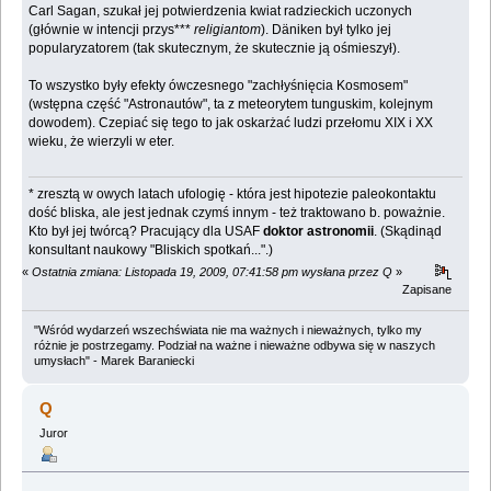
Carl Sagan, szukał jej potwierdzenia kwiat radzieckich uczonych
(głównie w intencji przys***
religiantom
). Däniken był tylko jej
popularyzatorem (tak skutecznym, że skutecznie ją ośmieszył).
To wszystko były efekty ówczesnego "zachłyśnięcia Kosmosem"
(wstępna część "Astronautów", ta z meteorytem tunguskim, kolejnym
dowodem). Czepiać się tego to jak oskarżać ludzi przełomu XIX i XX
wieku, że wierzyli w eter.
* zresztą w owych latach ufologię - która jest hipotezie paleokontaktu
dość bliska, ale jest jednak czymś innym - też traktowano b. poważnie.
Kto był jej twórcą? Pracujący dla USAF
doktor astronomii
. (Skądinąd
konsultant naukowy "Bliskich spotkań...".)
«
Ostatnia zmiana: Listopada 19, 2009, 07:41:58 pm wysłana przez Q
»
Zapisane
"Wśród wydarzeń wszechświata nie ma ważnych i nieważnych, tylko my
różnie je postrzegamy. Podział na ważne i nieważne odbywa się w naszych
umysłach" - Marek Baraniecki
Q
Juror