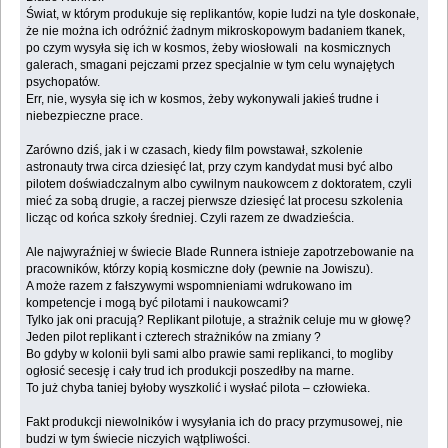
Świat, w którym produkuje się replikantów, kopie ludzi na tyle doskonałe,
że nie można ich odróżnić żadnym mikroskopowym badaniem tkanek,
po czym wysyła się ich w kosmos, żeby wiosłowali na kosmicznych
galerach, smagani pejczami przez specjalnie w tym celu wynajętych
psychopatów.
Err, nie, wysyła się ich w kosmos, żeby wykonywali jakieś trudne i
niebezpieczne prace.
Zarówno dziś, jak i w czasach, kiedy film powstawał, szkolenie
astronauty trwa circa dziesięć lat, przy czym kandydat musi być albo
pilotem doświadczalnym albo cywilnym naukowcem z doktoratem, czyli
mieć za sobą drugie, a raczej pierwsze dziesięć lat procesu szkolenia
licząc od końca szkoły średniej. Czyli razem ze dwadzieścia.
Ale najwyraźniej w świecie Blade Runnera istnieje zapotrzebowanie na
pracowników, którzy kopią kosmiczne doły (pewnie na Jowiszu).
A może razem z fałszywymi wspomnieniami wdrukowano im
kompetencje i mogą być pilotami i naukowcami?
Tylko jak oni pracują? Replikant pilotuje, a strażnik celuje mu w głowę?
Jeden pilot replikant i czterech strażników na zmiany ?
Bo gdyby w kolonii byli sami albo prawie sami replikanci, to mogliby
ogłosić secesję i cały trud ich produkcji poszedłby na marne.
To już chyba taniej byłoby wyszkolić i wysłać pilota – człowieka.
Fakt produkcji niewolników i wysyłania ich do pracy przymusowej, nie
budzi w tym świecie niczyich wątpliwości.