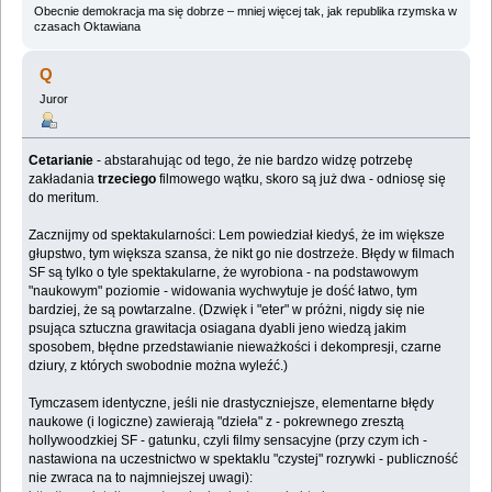
Obecnie demokracja ma się dobrze – mniej więcej tak, jak republika rzymska w
czasach Oktawiana
Q
Juror
Cetarianie
- abstarahując od tego, że nie bardzo widzę potrzebę
zakładania
trzeciego
filmowego wątku, skoro są już dwa - odniosę się
do meritum.
Zacznijmy od spektakularności: Lem powiedział kiedyś, że im większe
głupstwo, tym większa szansa, że nikt go nie dostrzeże. Błędy w filmach
SF są tylko o tyle spektakularne, że wyrobiona - na podstawowym
"naukowym" poziomie - widowania wychwytuje je dość łatwo, tym
bardziej, że są powtarzalne. (Dzwięk i "eter" w próżni, nigdy się nie
psująca sztuczna grawitacja osiagana dyabli jeno wiedzą jakim
sposobem, błędne przedstawianie nieważkości i dekompresji, czarne
dziury, z których swobodnie można wyleźć.)
Tymczasem identyczne, jeśli nie drastyczniejsze, elementarne błędy
naukowe (i logiczne) zawierają "dzieła" z - pokrewnego zresztą
hollywoodzkiej SF - gatunku, czyli filmy sensacyjne (przy czym ich -
nastawiona na uczestnictwo w spektaklu "czystej" rozrywki - publiczność
nie zwraca na to najmniejszej uwagi):