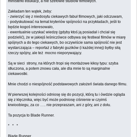
ministerki edukacji, a nie szefowie studiów filmowych.
Zakładam ten wątek, żeby:
- zwierzyć się z niedosytu ciekawych fabuł filmowych, jaki odczuwam,
- podyskutować na temat kryteriów spójności na przykładach, jeśli to
będzie kogoś interesowało,
- ewentualnie uzyskać wiedzę (gdyby ktoś ją posiadał i chciał się
podzielić), że w jakiejś leśniczówce odbywa się festiwal filmów w miarę
spójnych a do tego ciekawych, bo oczywiście sama spójność nie jest
wystarczająca – reportaż z fabryki guzików (i każdej innej) byłby siłą
rzeczy spójny, ale też mocno nieporywający.
Są w sieci strony, na których tropi się montażowe kiksy typu: szyba
stłuczona, a potem znowu cała, ale dla mnie to są marginalne
ciekawostki.
Mnie chodzi o niespójność podstawowych założeń świata danego filmu.
W pierwszej kolejności odniosę się do pozycji, którą tu i ówdzie ogląda
się z klęcznika, więc być może podniosę ciśnienie w czyimś
krwioobiegu, za co ….. nie przepraszam, ani z góry, ani z dołu.
Ta pozycja to Blade Runner.
* * *
Blade Runner.