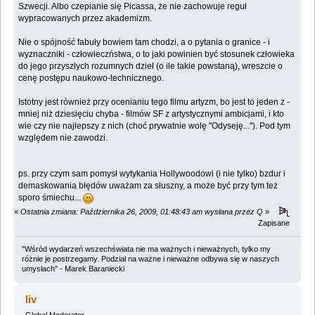
Szwecji. Albo czepianie się Picassa, że nie zachowuje reguł
wypracowanych przez akademizm.
Nie o spójność fabuły bowiem tam chodzi, a o pytania o granice - i
wyznaczniki - człowieczństwa, o to jaki powinien być stosunek człowieka
do jego przyszłych rozumnych dzieł (o ile takie powstaną), wreszcie o
cenę postępu naukowo-technicznego.
Istotny jest również przy ocenianiu tego filmu artyzm, bo jest to jeden z -
mniej niż dziesięciu chyba - filmów SF z artystycznymi ambicjami, i kto
wie czy nie najlepszy z nich (choć prywatnie wolę "Odyseję..."). Pod tym
względem nie zawodzi.
ps. przy czym sam pomysł wytykania Hollywoodowi (i nie tylko) bzdur i
demaskowania błędów uważam za słuszny, a może być przy tym też
sporo śmiechu...
«
Ostatnia zmiana: Października 26, 2009, 01:48:43 am wysłana przez Q
»
Zapisane
"Wśród wydarzeń wszechświata nie ma ważnych i nieważnych, tylko my
różnie je postrzegamy. Podział na ważne i nieważne odbywa się w naszych
umysłach" - Marek Baraniecki
liv