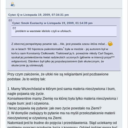
Cytat: Q w Listopada 19, 2009, 07:34:31 pm
Cytat: Smok Eustachy w Listopada 19, 2009, 01:14:39 pm
problem w warstwie idelolo czyli w ufokach.
Z obecnej perspektywy pewnie tak... Ale, jest
prawda czasu która mówi
...
,
*
że w latach '60 hipoteza paleokontaktu
była w modzie - jej autorem był w
końcu sam Konstanty Ciołkowski. Traktował ją b. poważnie młody Carl Sagan,
szukał jej potwierdzenia kwiat radzieckich uczonych (głównie w intencji przys***
religiantom
). Däniken był tylko jej popularyzatorem (tak skutecznym, że
skutecznie ją ośmieszył).
Przy czym założenie, że ufoki nie są religiantami jest pozbawione
podstaw. Ja to widzę tak:
1. Mamy Wszechświat w którym jest sama materia nieożywiona i bum,
nagle pojawia się życie.
Konsekwentnie mamy Ziemię na której była tylko materia nieożywiona i
nagle bum: jest i ożywiona.
I teraz pojawia się pytanie: jak owo życie powstało na Ziemi?
2. W domyśle zadający to pytanie ma na myśli przekształcenie materii
nieożywionej w ożywioną na Ziemi.
Natomiast jest to trudne do pojęcia i przedstawienia. Stąd uciekamy od
problemu poprzez przybycie życia z kosmosu. Gdzieś indziej mogą być