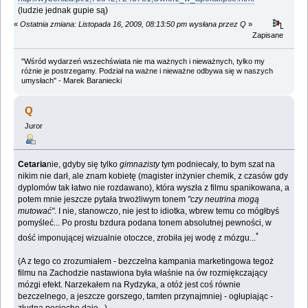
(ludzie jednak gupie są)
«
Ostatnia zmiana: Listopada 16, 2009, 08:13:50 pm wysłana przez Q
»
Zapisane
"Wśród wydarzeń wszechświata nie ma ważnych i nieważnych, tylko my
różnie je postrzegamy. Podział na ważne i nieważne odbywa się w naszych
umysłach" - Marek Baraniecki
Q
Juror
Cetaria
nie, gdyby się tylko
gimnazisty
tym podniecały, to bym szat na
nikim nie darł, ale znam kobietę (magister inżynier chemik, z czasów gdy
dyplomów tak łatwo nie rozdawano), która wyszła z filmu spanikowana, a
potem mnie jeszcze pytała trwożliwym tonem
"czy neutrina mogą
mutować"
. I nie, stanowczo, nie jest to idiotka, wbrew temu co mógłbyś
pomyśleć... Po prostu bzdura podana tonem absolutnej pewności, w
*
dość imponującej wizualnie otoczce, zrobiła jej wodę z mózgu...
(A z tego co zrozumiałem - bezczelna kampania marketingowa tegoż
filmu na Zachodzie nastawiona była właśnie na ów rozmiękczający
mózgi efekt. Narzekałem na Rydzyka, a otóż jest coś równie
bezczelnego, a jeszcze gorszego, tamten przynajmniej - ogłupiając -
złudną pociechę daje...)