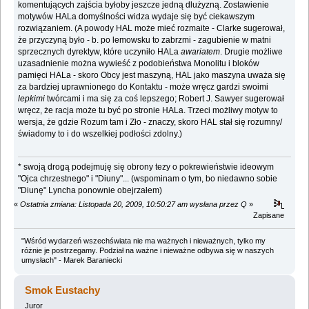
komentujących zajścia byłoby jeszcze jedną dlużyzną. Zostawienie
motywów HALa domyślności widza wydaje się być ciekawszym
rozwiązaniem. (A powody HAL może mieć rozmaite - Clarke sugerował,
że przyczyną było - b. po lemowsku to zabrzmi - zagubienie w matni
sprzecznych dyrektyw, które uczyniło HALa
awariatem
. Drugie możliwe
uzasadnienie można wywieść z podobieństwa Monolitu i bloków
pamięci HALa - skoro Obcy jest maszyną, HAL jako maszyna uważa się
za bardziej uprawnionego do Kontaktu - może wręcz gardzi swoimi
lepkimi
twórcami i ma się za coś lepszego; Robert J. Sawyer sugerował
wręcz, że racja może tu być po stronie HALa. Trzeci możliwy motyw to
wersja, że gdzie Rozum tam i Zło - znaczy, skoro HAL stał się rozumny/
świadomy to i do wszelkiej podłości zdolny.)
* swoją drogą podejmuję się obrony tezy o pokrewieństwie ideowym
"Ojca chrzestnego" i "Diuny"... (wspominam o tym, bo niedawno sobie
"Diunę" Lyncha ponownie obejrzałem)
«
Ostatnia zmiana: Listopada 20, 2009, 10:50:27 am wysłana przez Q
»
Zapisane
"Wśród wydarzeń wszechświata nie ma ważnych i nieważnych, tylko my
różnie je postrzegamy. Podział na ważne i nieważne odbywa się w naszych
umysłach" - Marek Baraniecki
Smok Eustachy
Juror