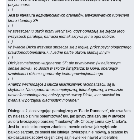
przytomność.
/.../
Jest to literatura egzystencjalnych dramatów, artykułowanych rupieciem
kiczu i tandety SF.
/.../
W streszczeniu utwór brzmi kretyńsko, gdyż obnażają się złącza jego
wszystkich paralogii; narracja jednak skrywa je na ogół dobrze.
/..,/
W świecie Dicka wszystko sprzecza się z logiką, prócz psychologicznego
prawdopodobieństwa. /.../ Jedne partie utworu kłamią innym.
/.../
Dick jest malarzem-wizjonerem SF: ale prymitywem (w najlepszym
sensie słowa). To Bosch w skórze świątkarza; to Goya, operujący
szminkami i różem z garderoby teatru prowincjonalnego.
/.../
Analizy, wychodzące z klucza jakichkolwiek racjonalizacji, są tu
chybione. Nie o poprawność empiryczną, futurologiczną, a wreszcie
nawet fantomologiczną należy pytać utwory Dicka, lecz stawiać im
pytania w porządku diagnostyki moralnej"
Dlatego też, dostrzegając paralogizmy w "Blade Runnerze", nie uważam
by należało z nimi polemizować tak, jak gdyby znalazły się w utworze
autora tworzącego bardziej "naukową" SF. Choćby Lema czy Clarke'a.
Jest to - moim skromnym zdaniem - równie celowe jak wytykanie
bajkopisarzom, że smoki nie istnieją, zwierzęta nie mówią, a szanse by
ex-pastuszek zdobył księżniczkę są niewielkie nawet w liberalnej