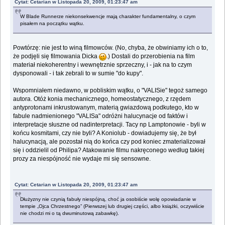
Cytat: Cetarian w Listopada 20, 2009, 01:23:47 am
W Blade Runnerze niekonsekwencje mają charakter fundamentalny, o czym
pisałem na początku wątku.
Powtórzę: nie jest to winą filmowców. (No, chyba, że obwiniamy ich o to,
że podjęli się filmowania Dicka
.) Dostali do przerobienia na film
materiał niekoherentny i wewnętrznie sprzeczny, i - jak na to czym
dysponowali - i tak zebrali to w sumie "do kupy".
Wspomniałem niedawno, w pobliskim wątku, o "VALISie" tegoż samego
autora. Otóż konia mechanicznego, homeostatycznego, z rzędem
antyprotonami inkrustowanym, materią gwiazdową podkutego, kto w
fabule nadmienionego "VALISa" odróżni halucynacje od faktów i
interpretacje słuszne od nadinterpretacji. Tacy np Lamptonowie - byli w
końcu kosmitami, czy nie byli? A Koniolub - dowiadujemy się, że był
halucynacją, ale pozostał nią do końca czy pod koniec zmaterializował
się i oddzielil od Philipa? Atakowanie filmu nakręconego według takiej
prozy za niespójność nie wydaje mi się sensowne.
Cytat: Cetarian w Listopada 20, 2009, 01:23:47 am
Dłużyzny nie czynią fabuły niespójną, choć ja osobiście wolę opowiadanie w
tempie „Ojca Chrzestnego” (Pierwszej lub drugiej części, albo książki, oczywiście
nie chodzi mi o tą dwuminutową zabawkę).