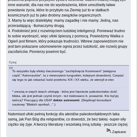
inne warunki, dla nas nie do wyobrażenia, które umożliwiły łatwe
powstanie życia, które to przybyło na Ziemię już to w statkach
kosmicznych już to jako drobiny związków organicznych.
3. Mamy tu więc dialektykę: mamy zagadkę i nie mamy. Jedną, nas
przerastającą - tłumaczymy drugą.
4. Podobnież jest z rozwinięciem ludzkiej inteligencji. Ponieważ trudno
to sobie wyobrazić, więc ufoki śpieszą z pomocą. Powiedzmy Walka o
Ogień jest filmem, który pokazuje trudności. Wbrew zapowiedziom nie
jest tam pokazane udomowienie ognia przez ludzkość, ale rozwój grupy
zacofańców. Pionierzy powinni być.
Cytuj
To wszystko były efekty ówczesnego "zachłyśnięcia Kosmosem" (wstępna
część "Astronautów", ta z meteorytem tunguskim, kolejnym dowodem). Czepiać
się tego to jak oskarżać ludzi przełomu XIX i XX wieku, że wierzyli w eter.
* zresztą w owych latach ufologię - która jest hipotezie paleokontaktu dość
bliska, ale jest jednak czymś innym - też traktowano b. poważnie. Kto był jej
twórcą? Pracujący dla USAF
doktor astronomii
. (Skądinąd konsultant
naukowy "Bliskich spotkań...".)
Natomiast ufoki pełnią funkcję dla ateistów paleokontaktowych taka
samą, jak Pan Bóg dla religiantów, co dowodzi, że bez takiej -super-siły
ciężko się żyje. A tworzy literaturę i wszelaką inną sztukę - jeszcze ciężej.
Zapisane