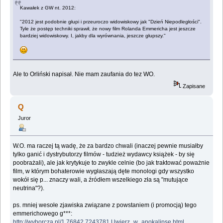
Kawałek z GW nt. 2012:
"2012 jest podobnie głupi i przeuroczo widowiskowy jak "Dzień Niepodległości".
Tyle że postęp techniki sprawił, że nowy film Rolanda Emmericha jest jeszcze
bardziej widowiskowy. I, jakby dla wyrównania, jeszcze głupszy."
Ale to Orliński napisał. Nie mam zaufania do tez WO.
Zapisane
Q
Juror
W.O. ma raczej tą wadę, że za bardzo chwali (inaczej pewnie musiałby
tylko ganić i dystrybutorzy filmów - tudzież wydawcy książek - by się
poobrażali), ale jak krytykuje to zwykle celnie (bo jak traktować poważnie
film, w którym bohaterowie wygłaszają dęte monologi gdy wszystko
wokół się p... znaczy wali, a źródłem wszelkiego zła są "mutujące
neutrina"?).
ps. mniej wesołe zjawiska związane z powstaniem (i promocją) tego
emmerichowego g***:
http://wyborcza.pl/1,76842,7243781,Uwierz_w_apokalipse.html