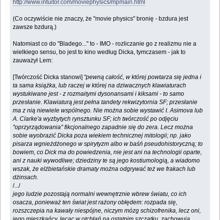
http://www.intuitor.com/moviephysics/mpmain.html
(Co oczywiście nie znaczy, że "movie physics" bronię - bzdura jest
zawsze bzdurą.)
Natomiast co do "Bladego..." to - IMO - rozliczanie go z realizmu nie a
wielkiego sensu, bo jest to kino według Dicka, tymczasem - jak to
zauważył Lem:
[Twórczość Dicka stanowi]
"pewną całość, w której powtarza się jedna i
ta sama książka, lub raczej w której na dziwacznych klawiaturach
wystukiwane jest - z rozmaitymi dysonansami i kiksami - to samo
przesłanie. Klawiaturą jest pełna tandety rekwizytornia SF; przesłanie
ma z nią niewiele wspólnego. Nie można sobie wystawić I. Asimova lub
A. Clarke'a wyzbytych rynsztunku SF; ich twórczość po odjęciu
"oprzyrządowania" fikcjonalnego zapadnie się do zera. Lecz można
sobie wyobrazić Dicka poza wiekiem technicznej mitologii; np. jako
pisarza wgnieżdżonego w spirytyzm albo w baśń pseudohistoryczną; to
bowiem, co Dick ma do powiedzenia, nie jest ani na technologii oparte,
ani z nauki wywodliwe; dziedziny te są jego kostiumologią, a wiadomo
wszak, że elżbietańskie dramaty można odgrywać też we frakach lub
dżinsach.
/.../
jego ludzie pozostają normalni wewnętrznie wbrew światu, co ich
osacza, ponieważ ten świat jest rażony obłędem: rozpada się,
rozszczepia na kawały niespójne, niczym mózg schizofrenika, lecz oni,
jego mieszkańcy, lecąc w otchłań na ostatnim szczątku, zachowują