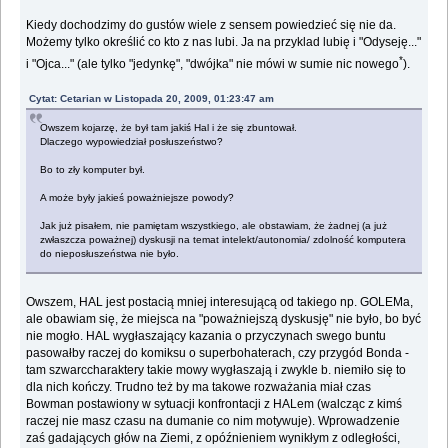
Kiedy dochodzimy do gustów wiele z sensem powiedzieć się nie da.
Możemy tylko określić co kto z nas lubi. Ja na przyklad lubię i "Odyseję..."
*
i "Ojca..." (ale tylko "jedynkę", "dwójka" nie mówi w sumie nic nowego
).
Cytat: Cetarian w Listopada 20, 2009, 01:23:47 am
Owszem kojarzę, że był tam jakiś Hal i że się zbuntował.
Dlaczego wypowiedział posłuszeństwo?
Bo to zły komputer był.
A może były jakieś poważniejsze powody?
Jak już pisałem, nie pamiętam wszystkiego, ale obstawiam, że żadnej (a już
zwłaszcza poważnej) dyskusji na temat intelekt/autonomia/ zdolność komputera
do nieposłuszeństwa nie było.
Owszem, HAL jest postacią mniej interesującą od takiego np. GOLEMa,
ale obawiam się, że miejsca na "poważniejszą dyskusję" nie było, bo być
nie mogło. HAL wygłaszający kazania o przyczynach swego buntu
pasowałby raczej do komiksu o superbohaterach, czy przygód Bonda -
tam szwarccharaktery takie mowy wygłaszają i zwykle b. niemiło się to
dla nich kończy. Trudno też by ma takowe rozważania miał czas
Bowman postawiony w sytuacji konfrontacji z HALem (walcząc z kimś
raczej nie masz czasu na dumanie co nim motywuje). Wprowadzenie
zaś gadających głów na Ziemi, z opóźnieniem wynikłym z odległości,