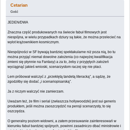
(Przeczytany 144733 razy)
Cetarian
Gość
JEDEN/DWA
Znaczna część produkowanych na świecie fabuł filmowych jest
niespójna, w wielu przypadkach dziury są takie, że można przelecieć na
wylot krążownikiem kosmicznym.
Niespójności w SF bywają bardziej spektakularne niż poza nią, bo tu
można przyjąć niemal dowolne założenia (co najwyżej kwalifikacja
zmieni się płynnie na Fantasy) a za to, żeby z przyjętych założeń
wyciągnąć jakieś wnioski, scenarzystom raczej się nie płaci.
Lem próbował walczyć z „przeklętą tandetą literacką”, a sądzę, że
zgodziłby się dodać „i scenariopisarską”.
Ja z niczym walczyć nie zamierzam.
Uważam też, że film i serial (zwłaszcza hollywoodzki) jest sui generis
produktem, jeśli można zaoszczędzić na pensji scenarzysty, to się
oszczędza.
O generalny poziom widowni, a zatem przesuwanie zainteresowań w
kierunku fabuł bardziej spójnych, powinni zasadniczo dbać ministrowie i