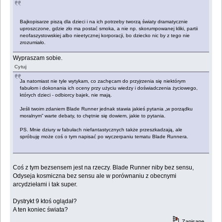
Bajkopisarze piszą dla dzieci i na ich potrzeby tworzą światy dramatycznie
uproszczone, gdzie zło ma postać smoka, a nie np. skorumpowanej kliki, partii
neofaszystowskiej albo nieetycznej korporacji, bo dziecko nic by z tego nie
zrozumiało.
Wypraszam sobie.
Cytuj
Ja natomiast nie tyle wytykam, co zachęcam do przyjrzenia się niektórym
fabułom i dokonania ich oceny przy użyciu wiedzy i doświadczenia życiowego,
których dzieci - odbiorcy bajek, nie mają.
Jeśli twoim zdaniem Blade Runner jednak stawia jakieś pytania „w porządku
moralnym” warte debaty, to chętnie się dowiem, jakie to pytania.
PS. Mnie dziury w fabułach niefantastycznych także przeszkadzają, ale
spróbuję może coś o tym napisać po wyczerpaniu tematu Blade Runnera.
Coś z tym bezsensem jest na rzeczy. Blade Runner niby bez sensu,
Odyseja kosmiczna bez sensu ale w porównaniu z obecnymi
arcydziełami i tak super.
Dystrykt 9 ktoś oglądał?
A ten koniec świata?
Zapisane