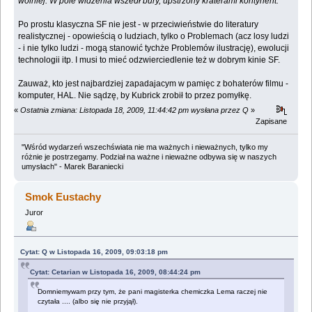
wolniej. W pole widzenia wszedł bury, upstrzony kraterami kontynent."
Po prostu klasyczna SF nie jest - w przeciwieństwie do literatury
realistycznej - opowieścią o ludziach, tylko o Problemach (acz losy ludzi
- i nie tylko ludzi - mogą stanowić tychże Problemów ilustrację), ewolucji
technologii itp. I musi to mieć odzwierciedlenie też w dobrym kinie SF.
Zauważ, kto jest najbardziej zapadajacym w pamięc z bohaterów filmu -
komputer, HAL. Nie sądzę, by Kubrick zrobił to przez pomyłkę.
«
Ostatnia zmiana: Listopada 18, 2009, 11:44:42 pm wysłana przez Q
»
Zapisane
"Wśród wydarzeń wszechświata nie ma ważnych i nieważnych, tylko my
różnie je postrzegamy. Podział na ważne i nieważne odbywa się w naszych
umysłach" - Marek Baraniecki
Smok Eustachy
Juror
Cytat: Q w Listopada 16, 2009, 09:03:18 pm
Cytat: Cetarian w Listopada 16, 2009, 08:44:24 pm
Domniemywam przy tym, że pani magisterka chemiczka Lema raczej nie
czytała .... (albo się nie przyjął).