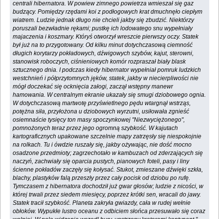
centrali hibernatora. W powiew zimnego powietrza wmieszał się gaz
budzący. Pomiędzy rzędami koi z podłogowych krat dmuchnęło ciepłym
wiatrem. Ludzie jednak długo nie chcieli jakby się zbudzić. Niektórzy
poruszali bezwładnie rękami; pustkę ich lodowatego snu wypełniały
majaczenia i koszmary. Któryś otworzył wreszcie pierwszy oczy. Statek
był już na to przygotowany. Od kilku minut dotychczasową ciemność
długich korytarzy pokładowych, dźwigowych szybów, kajut, sterowni,
stanowisk roboczych, ciśnieniowych komór rozpraszał biały blask
sztucznego dnia. I podczas kiedy hibernator wypełniał pomruk ludzkich
westchnień i półprzytomnych jęków, statek, jakby w niecierpliwości nie
mógł doczekać się ocknięcia załogi, zaczął wstępny manewr
hamowania. W centralnym ekranie ukazały się smugi dziobowego ognia.
W dotychczasową martwotę przyświetlnego pędu wtargnął wstrząs,
potężna siła, przyłożona u dziobowych wyrzutni, usiłowała zgnieść
osiemnaście tysięcy ton masy spoczynkowej "Niezwyciężonego",
pomnożonych teraz przez jego ogromną szybkość. W kajutach
kartograficznych upakowane szczelnie mapy zatrzęsły się niespokojnie
na rolkach. Tu i ówdzie ruszały się, jakby ożywając, nie dość mocno
osadzone przedmioty; zagrzechotało w kambuzach od zderzających się
naczyń, zachwiały się oparcia pustych, pianowych foteli, pasy i liny
ścienne pokładów zaczęły się kołysać. Stukot, zmieszane dźwięki szkła,
blachy, plastyków falą przeszły przez cały pocisk od dziobu po rufę.
Tymczasem z hibernatora dochodził już gwar głosów; ludzie z nicości, w
której trwali przez siedem miesięcy, poprzez krótki sen, wracali do jawy.
Statek tracił szybkość. Planeta zakryła gwiazdy, cała w rudej wełnie
obłoków. Wypukłe lustro oceanu z odbiciem słońca przesuwało się coraz