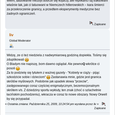
Wiem, tatuowanie niezbyt dobrze się kojarzy, ale replikanci są traktowani
właśnie tak, jak ci tatuowani w Niemczech hitlerowskich – kara śmierci
za przekroczenie granicy, a przedtem eksperymenty medyczne bez
żadnych ograniczeń.
Zapisane
liv
Global Moderator
Widzę, ze ci też niedziela z nadwymiarową godziną dopiekła. Tośmy się
zduplikowali
O Bladym nie napiszę, bom dawno oglądał. Ale pewno
Q
wkrótce ci
posoli
.
Za to podzielę się tytułem z ważnej gazety - "Kobiety w ciąży - pijąc
szkodzicie sobie i dzieciom"
Zastanawia mnie, gdzie jest granica
skrótów myślowych. Podobnie jak upadek słowa "przeciw",
zastępowanego coraz częściej enigmatycznym, bezemocjonalnym
skrótem v/s. Z dziedziny sportu wykluty, ten znak (choć o szlachetnie
łacińskim pochodzeniu), wkracza w coraz to nowe obszary. Nowy Orwell
by się przypadał.
«
Ostatnia zmiana: Października 25, 2009, 10:24:54 pm wysłana przez liv
»
Zapisane