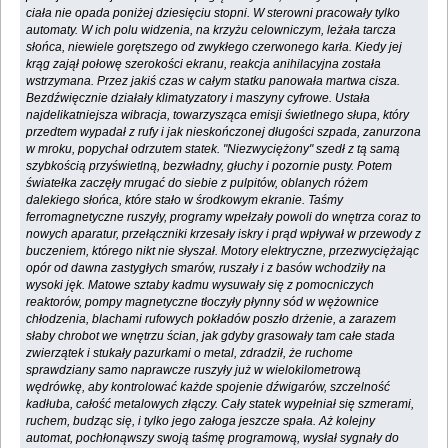
ciała nie opada poniżej dziesięciu stopni. W sterowni pracowały tylko
automaty. W ich polu widzenia, na krzyżu celowniczym, leżała tarcza
słońca, niewiele gorętszego od zwykłego czerwonego karła. Kiedy jej
krąg zajął połowę szerokości ekranu, reakcja anihilacyjna została
wstrzymana. Przez jakiś czas w całym statku panowała martwa cisza.
Bezdźwięcznie działały klimatyzatory i maszyny cyfrowe. Ustała
najdelikatniejsza wibracja, towarzysząca emisji świetlnego słupa, który
przedtem wypadał z rufy i jak nieskończonej długości szpada, zanurzona
w mroku, popychał odrzutem statek. "Niezwyciężony" szedł z tą samą
szybkością przyświetlną, bezwładny, głuchy i pozornie pusty. Potem
światełka zaczęły mrugać do siebie z pulpitów, oblanych różem
dalekiego słońca, które stało w środkowym ekranie. Taśmy
ferromagnetyczne ruszyły, programy wpełzały powoli do wnętrza coraz to
nowych aparatur, przełączniki krzesały iskry i prąd wpływał w przewody z
buczeniem, którego nikt nie słyszał. Motory elektryczne, przezwyciężając
opór od dawna zastygłych smarów, ruszały i z basów wchodziły na
wysoki jęk. Matowe sztaby kadmu wysuwały się z pomocniczych
reaktorów, pompy magnetyczne tłoczyły płynny sód w wężownice
chłodzenia, blachami rufowych pokładów poszło drżenie, a zarazem
słaby chrobot we wnętrzu ścian, jak gdyby grasowały tam całe stada
zwierzątek i stukały pazurkami o metal, zdradził, że ruchome
sprawdziany samo naprawcze ruszyły już w wielokilometrową
wędrówkę, aby kontrolować każde spojenie dźwigarów, szczelność
kadłuba, całość metalowych złączy. Cały statek wypełniał się szmerami,
ruchem, budząc się, i tylko jego załoga jeszcze spała. Aż kolejny
automat, pochłonąwszy swoją taśmę programową, wysłał sygnały do