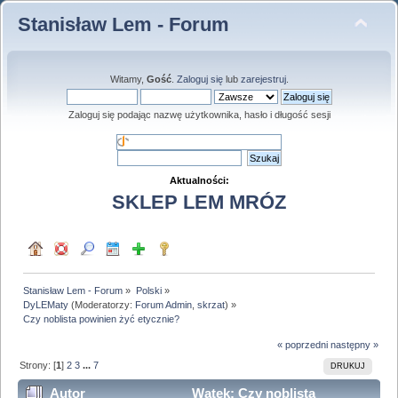
Stanisław Lem - Forum
Witamy,
Gość
.
Zaloguj się
lub
zarejestruj
.
Zaloguj się podając nazwę użytkownika, hasło i długość sesji
Aktualności:
SKLEP LEM MRÓZ
Stanisław Lem - Forum
»
Polski
»
DyLEMaty
(Moderatorzy:
Forum Admin
,
skrzat
) »
Czy noblista powinien żyć etycznie?
« poprzedni
następny »
Strony: [
1
]
2
3
...
7
DRUKUJ
Autor
Wątek: Czy noblista