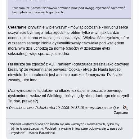
Uważam, że Komitet Noblowski powinien brać pod uwagę etyczność zachowań
kandydata w rozsądnych granicach.
Cetarian
ie, prywatnie w pierwszym - mówiąc potocznie - odruchu serca
oczywiście bym się z Tobą zgodził, problem tylko w tym jak bardzo
ocenna i zmienna w czasie jest nasza etyka. Większość uczynków, które
w czasach samego Nobla dyskwalifikowały człowieka pod względem
moralnym dziś uchodzą za normę (choćby w dziedzinie etyki
seksualnej), więc sprawa jest trudna.
I tu muszę się zgodzić z V.J. Frankiem (odrażającą zresztą jako człowiek
kreaturą) ze wspomnianej powieści Cooka - etyce do Nauki bardzo
niewiele, bo moralmość jest w sumie bardzo efemeryczna. Dziś takie
zasady, jutro inne.
(Acz wynoszenie łajdaków na ołtarze też daje mi poczucie pewnego
dyskomfortu, wskaż mi Wielkiego, który nigdy nic łajdackiego nie uczynił.
Trudne, prawda?)
«
Ostatnia zmiana: Października 10, 2008, 04:37:18 pm wysłana przez Q
»
Zapisane
"Wśród wydarzeń wszechświata nie ma ważnych i nieważnych, tylko my
różnie je postrzegamy. Podział na ważne i nieważne odbywa się w naszych
umysłach" - Marek Baraniecki