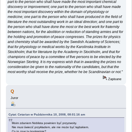
part to the person who shall have made the most important chemical
discovery or improvement; one part to the person who shall have made
the most important discovery within the domain of physiology or
medicine; one part to the person who shall have produced in the field of
literature the most outstanding work in an ideal direction; and one part to
the person who shall have done the most or the best work for fraternity
between nations, for the abolition or reduction of standing armies and for
the holding and promotion of peace congresses. The prizes for physics
and chemistry shall be awarded by the Swedish Academy of Sciences;
that for physiology or medical works by the Karolinska Institute in
Stockholm; that for literature by the Academy in Stockholm, and that for
champions of peace by a committee of five persons to be elected by the
Norwegian Storting. It is my express wish that in awarding the prizes no
consideration be given to the nationality of the candidates, but that the
most worthy shall receive the prize, whether he be Scandinavian or not."
Zapisane
Q
Juror
Cytat: Cetarian w Października 10, 2008, 08:01:16 am
Moim zdaniem Noblista powinien być przyzwoity.
Nie musi świecić przykładem, ale nie może być łajdakiem.
Co to znaczy konkretnie?