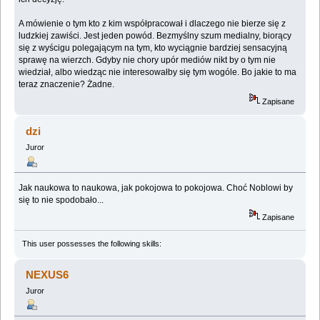
A mówienie o tym kto z kim współpracował i dlaczego nie bierze się z
ludzkiej zawiści. Jest jeden powód. Bezmyślny szum medialny, biorący
się z wyścigu polegającym na tym, kto wyciągnie bardziej sensacyjną
sprawę na wierzch. Gdyby nie chory upór mediów nikt by o tym nie
wiedział, albo wiedząc nie interesowałby się tym wogóle. Bo jakie to ma
teraz znaczenie? Żadne.
Zapisane
dzi
Juror
Jak naukowa to naukowa, jak pokojowa to pokojowa. Choć Noblowi by
się to nie spodobało...
Zapisane
This user possesses the following skills:
NEXUS6
Juror