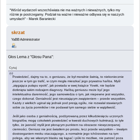
"Wśród wydarzeń wszechświata nie ma ważnych i nieważnych, tylko my
różnie je postrzegamy. Podział na ważne i nieważne odbywa się w naszych
umysłach" - Marek Baraniecki
skrzat
YaBB Administrator
Głos Lema z "Głosu Pana":
Cytuj
Powiedzieć, dajmy na to, o geniuszu, że był moralnie świnią, to niekoniecznie
jeszcze w tym go trafić, w czym mogła mieszkać jego prywatna hańba. Myśl
„sięgająca pułapu epoki”, jak powiada w swej książce Yowitt, nie będzie
dotknięta takim rodzajem diagnozy. Hańbą geniuszu może być jego
intelektualna daremność, jego samowiedza o tym, jak niepewne jest wszystko,
czego dokonał. Genialność jest nieustającym zwątpieniem – przede wszystkim.
Każdy z wielkich uginał się jednak pod presją ogółu, nie rozwalał stawianych
sobie za życia pomników i nie podawał tym samego siebie w wątpliwość.
Jeśli jako osoba z genialnością, podżyrowaną przez kilkudziesięciu uczonych
biografów, mogę cokolwiek powiedzieć w kwestii duchowych kulminacji, to tyle
tylko, że jasność myśli jest płonącym punktem na obszarze niewyczerpanej
ciemności. Geniusz nie jest światłem po prostu, lecz przede wszystkim – trwałym
dostrzeganiem mroku otaczającego, a normalnie jego tchórzostwo na tym
polega, aby we własnym blasku się kąpać i póki to możliwe, nie patrzeć poza