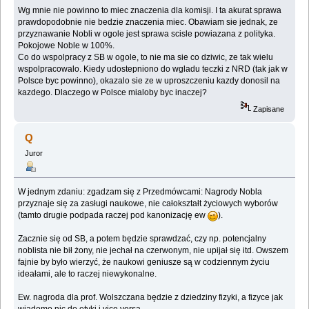
Wg mnie nie powinno to miec znaczenia dla komisji. I ta akurat sprawa
prawdopodobnie nie bedzie znaczenia miec. Obawiam sie jednak, ze
przyznawanie Nobli w ogole jest sprawa scisle powiazana z polityka.
Pokojowe Noble w 100%.
Co do wspolpracy z SB w ogole, to nie ma sie co dziwic, ze tak wielu
wspolpracowalo. Kiedy udostepniono do wgladu teczki z NRD (tak jak w
Polsce byc powinno), okazalo sie ze w uproszczeniu kazdy donosil na
kazdego. Dlaczego w Polsce mialoby byc inaczej?
Zapisane
Q
Juror
W jednym zdaniu: zgadzam się z Przedmówcami: Nagrody Nobla
przyznaje się za zasługi naukowe, nie całokształt życiowych wyborów
(tamto drugie podpada raczej pod kanonizację ew
).
Zacznie się od SB, a potem będzie sprawdzać, czy np. potencjalny
noblista nie bił żony, nie jechał na czerwonym, nie upijał się itd. Owszem
fajnie by było wierzyć, że naukowi geniusze są w codziennym życiu
ideałami, ale to raczej niewykonalne.
Ew. nagroda dla prof. Wolszczana będzie z dziedziny fizyki, a fizyce jak