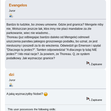
Evangelos
Juror
Bardzo to ludzkie, bo znowu umowne. Gdzie jest granica? Mengele niby
nie, Wolszczan jeszcze tak, ktos inny nie placi mandatow za zle
parkowanie, wiec nie wiadomo...
Thoreau (juz odbiegajac bardzo daleko od Mengele) odmowil
uiszczenia panstwu jakiegos groszowego podatku, bo uznal, ze jest
niesluszny i poszedl za to do wiezienia. Odwiedzil go Emerson i spytal
"Dlaczego tu jestes?". Tamten odpowiedzial "A dlaczego ty tutaj NIE
jestes?" I kto mial racje? Ja powiem, ze Thoreau. Q, ze system
podatkowy. Jak wyznaczyc granice?
Zapisane
dzi
Juror
A jaką wyznaczyłby Nobel?
Zapisane
This user possesses the following skills: