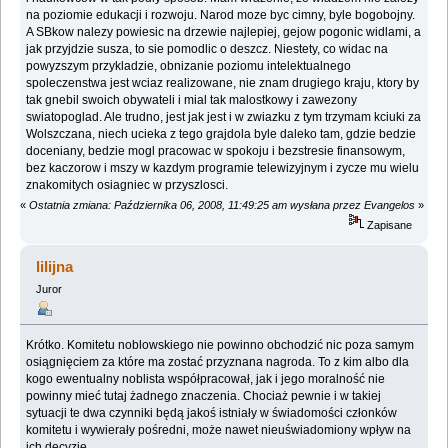
na poziomie edukacji i rozwoju. Narod moze byc cimny, byle bogobojny.
A SBkow nalezy powiesic na drzewie najlepiej, gejow pogonic widlami, a
jak przyjdzie susza, to sie pomodlic o deszcz. Niestety, co widac na
powyzszym przykladzie, obnizanie poziomu intelektualnego
spoleczenstwa jest wciaz realizowane, nie znam drugiego kraju, ktory by
tak gnebil swoich obywateli i mial tak malostkowy i zawezony
swiatopoglad. Ale trudno, jest jak jest i w zwiazku z tym trzymam kciuki za
Wolszczana, niech ucieka z tego grajdola byle daleko tam, gdzie bedzie
doceniany, bedzie mogl pracowac w spokoju i bezstresie finansowym,
bez kaczorow i mszy w kazdym programie telewizyjnym i zycze mu wielu
znakomitych osiagniec w przyszlosci.
«
Ostatnia zmiana: Października 06, 2008, 11:49:25 am wysłana przez Evangelos
»
Zapisane
lilijna
Juror
Krótko. Komitetu noblowskiego nie powinno obchodzić nic poza samym
osiągnięciem za które ma zostać przyznana nagroda. To z kim albo dla
kogo ewentualny noblista współpracował, jak i jego moralność nie
powinny mieć tutaj żadnego znaczenia. Chociaż pewnie i w takiej
sytuacji te dwa czynniki będą jakoś istniały w świadomości członków
komitetu i wywierały pośredni, może nawet nieuświadomiony wpływ na
ich decyzję.