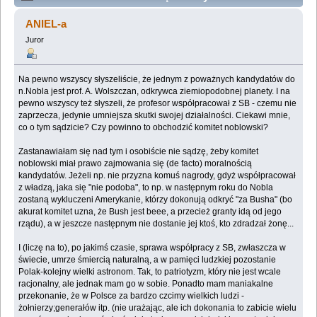
powinien żyć etycznie? (Przeczytany 172853 razy)
ANIEL-a
Juror
Na pewno wszyscy słyszeliście, że jednym z poważnych kandydatów do
n.Nobla jest prof. A. Wolszczan, odkrywca ziemiopodobnej planety. I na
pewno wszyscy też słyszeli, że profesor współpracował z SB - czemu nie
zaprzecza, jedynie umniejsza skutki swojej działalności. Ciekawi mnie,
co o tym sądzicie? Czy powinno to obchodzić komitet noblowski?
Zastanawiałam się nad tym i osobiście nie sądzę, żeby komitet
noblowski miał prawo zajmowania się (de facto) moralnością
kandydatów. Jeżeli np. nie przyzna komuś nagrody, gdyż współpracował
z władzą, jaka się "nie podoba", to np. w następnym roku do Nobla
zostaną wykluczeni Amerykanie, którzy dokonują odkryć "za Busha" (bo
akurat komitet uzna, że Bush jest beee, a przecież granty idą od jego
rządu), a w jeszcze następnym nie dostanie jej ktoś, kto zdradzał żonę...
I (liczę na to), po jakimś czasie, sprawa współpracy z SB, zwłaszcza w
świecie, umrze śmiercią naturalną, a w pamięci ludzkiej pozostanie
Polak-kolejny wielki astronom. Tak, to patriotyzm, który nie jest wcale
racjonalny, ale jednak mam go w sobie. Ponadto mam maniakalne
przekonanie, że w Polsce za bardzo czcimy wielkich ludzi -
żołnierzy;generałów itp. (nie urażając, ale ich dokonania to zabicie wielu