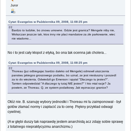
Juror
Cytat: Evangelos w Października 09, 2008, 11:08:25 pm
Bardzo to ludzkie, bo znowu umowne. Gdzie jest granica? Mengele niby nie,
Wolszczan jeszcze tak, ktos inny nie placi mandatow za zle parkowanie, wiec
nie wiadomo...
No i to jest cały kłopot z etyką, bo ona tak ocenna jak cholera...
Cytat: Evangelos w Października 09, 2008, 11:08:25 pm
Thoreau (juz odbiegajac bardzo daleko od Mengele) odmowil uiszczenia
panstwu jakiegos groszowego podatku, bo uznal, ze jest niesluszny i poszedl
za to do wiezienia. Odwiedzil go Emerson i spytal "Dlaczego tu jestes?".
Tamten odpowiedzial "A dlaczego ty tutaj NIE jestes?" I kto mial racje? Ja
powiem, ze Thoreau. Q, ze system podatkowy. Jak wyznaczyc granice?
Otóż nie. B. szanuję wybory jednostki i Thoreau mi tu zaimponował - był
gotów złamać normy i zapłacić za to cenę. Piękny przykład odwagi
cywilnej.
(A w głębi duszy tak naprawdę jestem anarchistą acz zdaję sobie sprawę
z totalnego niepraktycyzmu anarchizmu.)