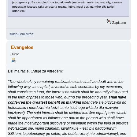
jego granicę. Bez względu na to, jak wiele jest w nim autentycznej siły, zawsze
pozostaje jeszcze taka znaczna reszta, która musi być już tylko siły takiej
udaniem.
Zapisane
sklep Lem Mróz
Evangelos
Juror
Dzi ma racje. Cytuje za Alfredem:
"The whole of my remaining realizable estate shall be dealt with in the
following way: the capital, invested in safe securities by my executors,
shall constitute a fund, the interest on which shall be annually distributed
in the form of prizes to those who, during the preceding year,
shall have
conferred the greatest benefit on mankind
(Mengele sie przyczynil do
holocaustu i mordowania ludzi, a nie istotnego wkladu dla rozwoju
ludzkosci). The said interest shall be divided into five equal parts, which
shall be apportioned as follows: one part to the person who shall have
made the most important discovery or invention within the field of physics
(Wolszczan sie, moim zdaniem, kwalifikuje - jesli byl nadgorliwym
SBkiem, to potepiajmy go sobie, ale nobla raczej nie odmawiajmy); one