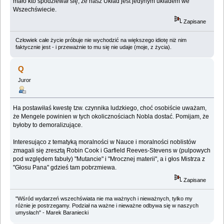
mało kto spodziewał się, że nasz Układ jest jedynym układem we
Wszechświecie.
Zapisane
Człowiek całe życie próbuje nie wychodzić na większego idiotę niż nim
faktycznie jest - i przeważnie to mu się nie udaje (moje, z życia).
Q
Juror
Ha postawiłaś kwestę tzw. czynnika ludzkiego, choć osobiście uważam,
że Mengele powinien w tych okolicznościach Nobla dostać. Pomijam, że
byłoby to demoralizujące.
Interesująco z tematyką moralności w Nauce i moralności noblistów
zmagali się zresztą Robin Cook i Garfield Reeves-Stevens w (pulpowych
pod względem fabuły) "Mutancie" i "Mrocznej materii", a i głos Mistrza z
"Głosu Pana" gdzieś tam pobrzmiewa.
Zapisane
"Wśród wydarzeń wszechświata nie ma ważnych i nieważnych, tylko my
różnie je postrzegamy. Podział na ważne i nieważne odbywa się w naszych
umysłach" - Marek Baraniecki