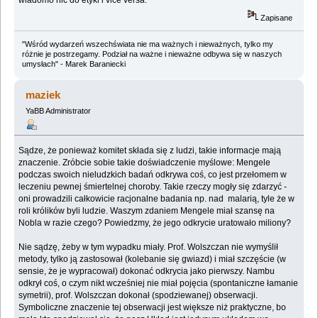
wiadomo nic do etyki i vice versa.
Zapisane
"Wśród wydarzeń wszechświata nie ma ważnych i nieważnych, tylko my
różnie je postrzegamy. Podział na ważne i nieważne odbywa się w naszych
umysłach" - Marek Baraniecki
maziek
YaBB Administrator
Sądze, że ponieważ komitet składa się z ludzi, takie informacje mają
znaczenie. Zróbcie sobie takie doświadczenie myślowe: Mengele
podczas swoich nieludzkich badań odkrywa coś, co jest przełomem w
leczeniu pewnej śmiertelnej choroby. Takie rzeczy mogły się zdarzyć -
oni prowadzili całkowicie racjonalne badania np. nad malarią, tyle że w
roli królików byli ludzie. Waszym zdaniem Mengele miał szansę na
Nobla w razie czego? Powiedzmy, że jego odkrycie uratowało miliony?
Nie sądzę, żeby w tym wypadku miały. Prof. Wolszczan nie wymyślił
metody, tylko ją zastosował (kolebanie się gwiazd) i miał szczęście (w
sensie, że je wypracował) dokonać odkrycia jako pierwszy. Nambu
odkrył coś, o czym nikt wcześniej nie miał pojęcia (spontaniczne łamanie
symetrii), prof. Wolszczan dokonał (spodziewanej) obserwacji.
Symboliczne znaczenie tej obserwacji jest większe niż praktyczne, bo