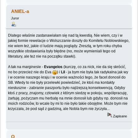
ANIEL-a
Juror
Dlatego właśnie zastanawiałam się nad tą kwestią. Nie wiem, czy i w
jakiej formie rewelacje o Wolszczanie doszły do Komitetu Noblowskiego,
nie wiem też, jakie ci ludzie mają poglądy. Zresztą, w tym roku chyba
wszystkie obstawiania były błędne (no, może wymieniali tego od
literatury, ale też nie na początku stawki).
A tak na marginesie -
Evangelos
(kurczę, co za nick, nie da się skrócić,
no bo przecież nie do Eva
) i
Lil
- ja bym nie była tak radykalna jak wy
i w ocenie naszego kraju i w ocenie ważności tego, że facet donosił do
SB. Wtedy to nie były przelewki powiedzieć, że ktoś ma kontakty
niesłuszne - zabranie paszportu było najlżejszą konsekwencją. Gdyby
ktoś z pracy, znajomy, człowiek z którym siedzę w pokoju, współpracuję,
żartuję, pożyczam mu herbatę na mnie donosił lub gdyby np. donosił na
moich rodziców, to wcale by mi to nie było takie obojętne. Może bym nie
krzyczała, że pod sąd z gadziną, ale Nobla bym nie życzyła...
Zapisane
Q