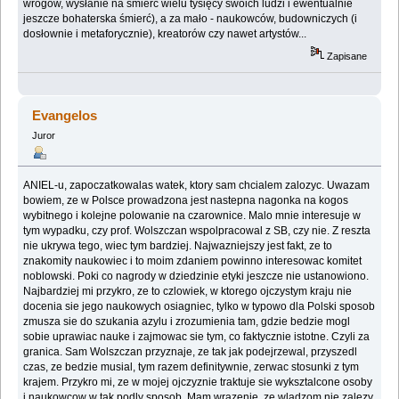
wrogów, wysłanie na śmierć wielu tysięcy swoich ludzi i ewentualnie
jeszcze bohaterska śmierć), a za mało - naukowców, budowniczych (i
dosłownie i metaforycznie), kreatorów czy nawet artystów...
Zapisane
Evangelos
Juror
ANIEL-u, zapoczatkowalas watek, ktory sam chcialem zalozyc. Uwazam
bowiem, ze w Polsce prowadzona jest nastepna nagonka na kogos
wybitnego i kolejne polowanie na czarownice. Malo mnie interesuje w
tym wypadku, czy prof. Wolszczan wspolpracowal z SB, czy nie. Z reszta
nie ukrywa tego, wiec tym bardziej. Najwazniejszy jest fakt, ze to
znakomity naukowiec i to moim zdaniem powinno interesowac komitet
noblowski. Poki co nagrody w dziedzinie etyki jeszcze nie ustanowiono.
Najbardziej mi przykro, ze to czlowiek, w ktorego ojczystym kraju nie
docenia sie jego naukowych osiagniec, tylko w typowo dla Polski sposob
zmusza sie do szukania azylu i zrozumienia tam, gdzie bedzie mogl
sobie uprawiac nauke i zajmowac sie tym, co faktycznie istotne. Czyli za
granica. Sam Wolszczan przyznaje, ze tak jak podejrzewal, przyszedl
czas, ze bedzie musial, tym razem definitywnie, zerwac stosunki z tym
krajem. Przykro mi, ze w mojej ojczyznie traktuje sie wyksztalcone osoby
i naukowcow w tak podly sposob. Mam wrazenie, ze wladzom nie zalezy