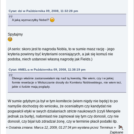
Cytat: dzi w Października 09, 2008, 11:32:28 pm
A jaką wyznaczyłby Nobel?
Spytajmy
(A serio: skoro jest to nagroda Nobla, to w sumie masz rację - jego
kryteria powinny być kryteriami oceniających, a jak się komuś nie
podoba, niech ustanowi własną nagrodę jak Fields.)
Cytat: ANIEL-a w Października 09, 2008, 11:38:19 pm
Dlatego właśnie zastanawiałam się nad tą kwestią. Nie wiem, czy i w jakiej
formie rewelacje o Wolszczanie doszły do Komitetu Noblowskiego, nie wiem też,
jakie ci ludzie mają poglądy.
W sumie gdybym ja był w tym komitecie (wiem nigdy nie będę) to po
namyśle dochodzę do wniosku, że oceniałbym czy kandydat nie
pogwałcił etyki w swych działaniach
stricte
naukowych (czyli Mengele
jednak za burtę), natomiast nie zajmował się tym czy donosił, czy nie
donosił, czy bijał lub zdradzał żonę, czy w terminie płacił podatki itp.
«
Ostatnia zmiana: Marca 12, 2009, 01:27:34 pm wysłana przez Terminus
»
Zapisane