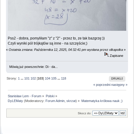
Pss2 - dobra, pomyliłam "z" z "2" - przez to, ze tak bazgrzę:))
Czyli wyniki pól trójkątów są inne - na szczęście;)
«
Ostatnia zmiana: Października 12, 2025, 04:32:41 pm wysłana przez olkapolka
»
Zapisane
Mówią już powszechnie: Di - da...
Strony:
1
...
101
102
[
103
]
104
105
...
118
DRUKUJ
« poprzedni
następny »
Stanisław Lem - Forum
»
Polski
»
DyLEMaty
(Moderatorzy:
Forum Admin
,
skrzat
) »
Matematyka królowa nauk ;)
Skocz do: