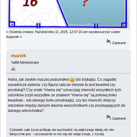
«
Ostatnia zmiana: Października 11, 2025, 12:07:16 am wysłana przez Lieber
Augustin
»
Zapisane
maziek
YaBB Administrator
Haha, jak zwykle inaczej podszedłeś
(do trójkąta). Co zagadki:
zasadnicze pytania: czy figura cała po obrysie to jest kwadrat czy
prostokąt? Czy znaki "równa się" oznaczają równość wszystkich tych
odcinków (czyli wszystkie ze znakiem "równa się" są połową boku
kwadratu - lub danego boku prostokąta), czy też równość dotyczy
odcinków między danymi dwoma wierzchołkami czy przylegających do
danego wierzchołka?
Zapisane
Człowiek całe życie próbuje nie wychodzić na większego idiotę niż nim
faktycznie jest - i przeważnie to mu się nie udaje (moje, z życia).