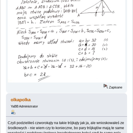
Zapisane
olkapolka
YaBB Administrator
Czyli podzieliłeś czworokąty na takie trójkąty jak ja, ale wnioskowałeś ze
środkowych - nie wiem czy to konieczne, bo pary trójkątów mają te same
wysokości i podstawy (połowa kwadratowego boku) czyli te same pola.