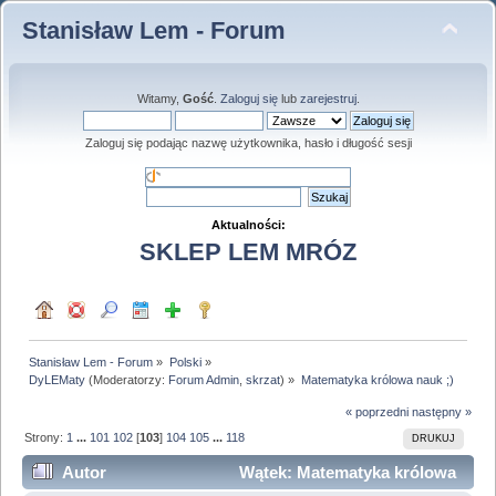
Stanisław Lem - Forum
Witamy,
Gość
.
Zaloguj się
lub
zarejestruj
.
Zaloguj się podając nazwę użytkownika, hasło i długość sesji
Aktualności:
SKLEP LEM MRÓZ
Stanisław Lem - Forum
»
Polski
»
DyLEMaty
(Moderatorzy:
Forum Admin
,
skrzat
) »
Matematyka królowa nauk ;)
« poprzedni
następny »
Strony:
1
...
101
102
[
103
]
104
105
...
118
DRUKUJ
Autor
Wątek: Matematyka królowa