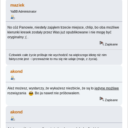
nauk ;) (Przeczytany 1969241 razy)
maziek
YaBB Administrator
No cóż Panowie, niestety zająłem trzecie miejsce, chlip, bo oba możliwe
kierunki kresek zostały przez Was już opublikowane i nie mogę być
oryginalny ;( .
Zapisane
Człowiek całe życie próbuje nie wychodzić na większego idiotę niż nim
faktycznie jest - i przeważnie to mu się nie udaje (moje, z życia).
akond
Ależ możesz, wystarczy, że wykażesz niezbicie, że są to
jedyne możliwe
rozwiązania
. Bo ja nawet nie próbowałem.
Zapisane
akond