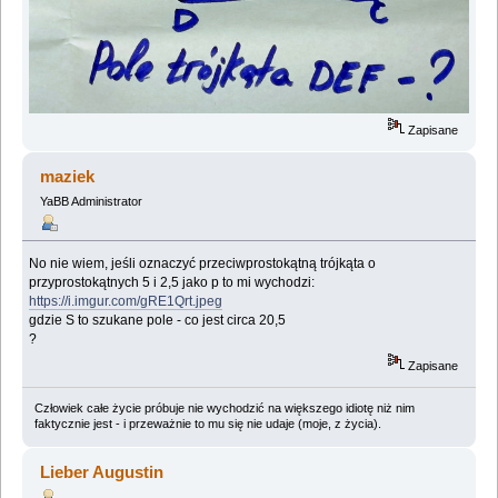
Zapisane
maziek
YaBB Administrator
No nie wiem, jeśli oznaczyć przeciwprostokątną trójkąta o
przyprostokątnych 5 i 2,5 jako p to mi wychodzi:
https://i.imgur.com/gRE1Qrt.jpeg
gdzie S to szukane pole - co jest circa 20,5
?
Zapisane
Człowiek całe życie próbuje nie wychodzić na większego idiotę niż nim
faktycznie jest - i przeważnie to mu się nie udaje (moje, z życia).
Lieber Augustin