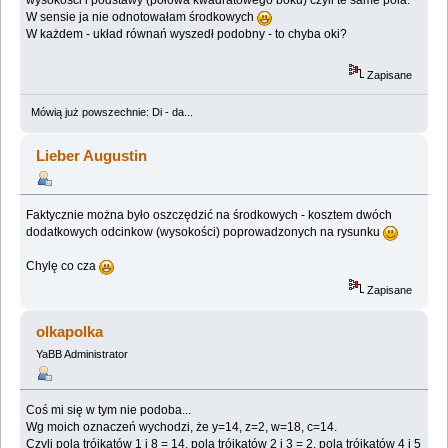
W sensie ja nie odnotowałam środkowych
W każdem - układ równań wyszedł podobny - to chyba oki?
Zapisane
Mówią już powszechnie: Di - da...
Lieber Augustin
Faktycznie można było oszczędzić na środkowych - kosztem dwóch
dodatkowych odcinkow (wysokości) poprowadzonych na rysunku
Chylę co cza
Zapisane
olkapolka
YaBB Administrator
Coś mi się w tym nie podoba...
Wg moich oznaczeń wychodzi, że y=14, z=2, w=18, c=14.
Czyli pola trójkątów 1 i 8 = 14, pola trójkątów 2 i 3 = 2, pola trójkątów 4 i 5