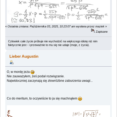
«
Ostatnia zmiana: Października 03, 2025, 10:23:07 am wysłana przez maziek
»
Zapisane
Człowiek całe życie próbuje nie wychodzić na większego idiotę niż nim
faktycznie jest - i przeważnie to mu się nie udaje (moje, z życia).
Lieber Augustin
O, w mordę jeża
Nie zauważyłem, żeś podał rozwiązanie.
Najwidoczniej zaczynają się złowróżbne zaburzenia uwagi...
Co do meritum, to oczywiście to ja się machnąłem