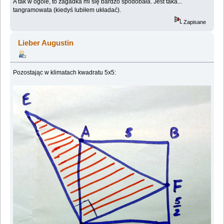
A tak w ogóle, to zagadka mi się bardzo spodobała. Jest taka...
tangramowata (kiedyś lubiłem układać).
Zapisane
Lieber Augustin
Pozostając w klimatach kwadratu 5x5: