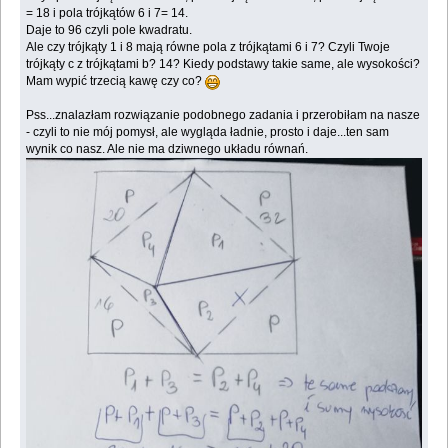
= 18 i pola trójkątów 6 i 7= 14.
Daje to 96 czyli pole kwadratu.
Ale czy trójkąty 1 i 8 mają równe pola z trójkątami 6 i 7? Czyli Twoje
trójkąty c z trójkątami b? 14? Kiedy podstawy takie same, ale wysokości?
Mam wypić trzecią kawę czy co?
Pss...znalazłam rozwiązanie podobnego zadania i przerobiłam na nasze
- czyli to nie mój pomysł, ale wygląda ładnie, prosto i daje...ten sam
wynik co nasz. Ale nie ma dziwnego układu równań.