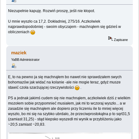
Niezupełnie kapuję. Rozwiń proszę, jeśli nie kłopot.
U mnie wyszło ca 17,2. Dokładniej, 275/16. Aczkolwiek
najprawdopodobniej - swoim obyczajem - machnąłem się gdzieś w
obliczeniach
Zapisane
maziek
YaBB Administrator
E, to na pewno ja się machnąłem bo nawet nie sprawdzałem swych
bohomazów jak widać na kolanie -ale nie mogie teraz, gdyż musze
stawić czoła szarżującej rzeczywistości
.
PS a jednak jakimś cudem się nie machnąłem, aczkolwiek dziś z wielkim
mozołem sobie przypomnieć musiałem, jak mi to wczoraj wyszło... a w
zasadzie się machnąłem ale dopiero przy liczeniu ile to mniej więcej
wyszło, bo mi się na szybko ubrdało, że przeciwprostokątna p to sqrt31,5
(zamiast 31,25) - stąd kiepsko wyszedł mi wynik w przybliżeniu jako
~20,5 zamiast ~20,83.