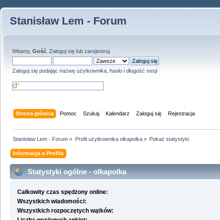
Stanisław Lem - Forum
Witamy,
Gość
.
Zaloguj się
lub
zarejestruj
.
Zaloguj się podając nazwę użytkownika, hasło i długość sesji
Strona główna
Pomoc
Szukaj
Kalendarz
Zaloguj się
Rejestracja
Stanisław Lem - Forum
»
Profil użytkownika olkapolka
»
Pokaż statystyki
Informacja o Profilu
Statystyki ogólne - olkapolka
Całkowity czas spędzony online:
Wszystkich wiadomości:
Wszystkich rozpoczętych wątków: