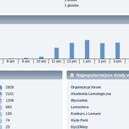
1 ankiet
1 głosów
8 am
9 am
10 am
11 am
12 pm
1 pm
2 pm
3 pm
Najpopularniejsze działy
2828
Organizacja forum
2101
Akademia Lemologiczna
1338
Wyszalnia
683
Lemosfera
195
Konkurs z Lemem
74
Hyde Park
23
DyLEMaty