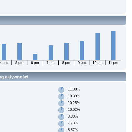
4 pm
5 pm
6 pm
7 pm
8 pm
9 pm
10 pm
11 pm
 wg aktywności
11.88%
10.39%
10.25%
10.02%
8.33%
7.73%
5.57%