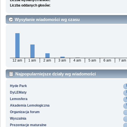
Liczba wysłanych ankiet:
Liczba oddanych głosów:
Wysyłanie wiadomości wg czasu
12 am
1 am
2 am
3 am
4 am
5 am
6 am
7 am
Najpopularniejsze działy wg wiadomości
Hyde Park
DyLEMaty
Lemosfera
Akademia Lemologiczna
Organizacja forum
Wyszalnia
Prezentacje maturalne