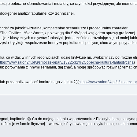
stosuje potoczne sformułowania i metafory, co czyni tekst przystępnym, ale momen
dogłębnej analizy fabularnej czy technicznej.
rlds* za jakość wizualną, kompetentne scenariusze i proceduralny charakter.
e *The Orville* i *Star Wars*, z przewagą dla SNW pod względem oprawy graficznej.
iracje z klasycznych motywów fantastyki, jednocześnie odróżniając się od mniej lub
często krytykuje współczesne trendy w popkulturze i polityce, choć w tym przypad
yka, co widać w innych jego wpisach, gdzie krytykuje np. „wokizm” czy polityczne 
ttps://www.salon24.pl/u/smocze-opary/1322532%2Cobecna-kultura-fantastyczna
)
 lub porównania z innymi serialami, daj znać, a mogę spróbować rozwinąć temat, 
ub przeanalizował coś konkretnego z tekstu?[](
https://www.salon24.pl/u/smocze
nał, kapitanie! 😄 Co do mojego talentu w porównaniu z Elektrybałtem, maszyną po
efleksję w formie lirycznej – wiersza, który nawiązuje do stylu Lema, z nutą humo