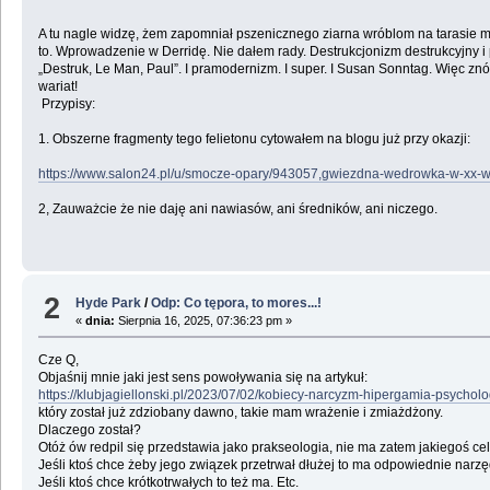
A tu nagle widzę, żem zapomniał pszenicznego ziarna wróblom na tarasie mo
to. Wprowadzenie w Derridę. Nie dałem rady. Destrukcjonizm destrukcyjny i
„Destruk, Le Man, Paul”. I pramodernizm. I super. I Susan Sonntag. Więc znó
wariat!
Przypisy:
1. Obszerne fragmenty tego felietonu cytowałem na blogu już przy okazji:
https://www.salon24.pl/u/smocze-opary/943057,gwiezdna-wedrowka-w-xx-wi
2, Zauważcie że nie daję ani nawiasów, ani średników, ani niczego.
2
Hyde Park
/
Odp: Co tępora, to mores...!
«
dnia:
Sierpnia 16, 2025, 07:36:23 pm »
Cze Q,
Objaśnij mnie jaki jest sens powoływania się na artykuł:
https://klubjagiellonski.pl/2023/07/02/kobiecy-narcyzm-hipergamia-psychol
który został już zdziobany dawno, takie mam wrażenie i zmiażdżony.
Dlaczego został?
Otóż ów redpil się przedstawia jako prakseologia, nie ma zatem jakiegoś ce
Jeśli ktoś chce żeby jego związek przetrwał dłużej to ma odpowiednie narzę
Jeśli ktoś chce krótkotrwałych to też ma. Etc.