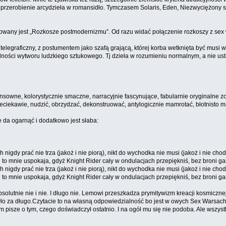
 przerobienie arcydzieła w romansidło. Tymczasem Solaris, Eden, Niezwyciężony są
tułowany jest „Rozkosze postmodernizmu”. Od razu widać połączenie rozkoszy z sex
p telegraficzny, z postumentem jako szafą grającą, której korba wetknięta być musi
ności wytworu ludzkiego sztukowego. Tj dzieła w rozumieniu normalnym, a nie ust
ensowne, kolorystycznie smaczne, narracyjnie fascynujące, fabularnie oryginalne 
ić nieciekawie, nudzić, obrzydzać, dekonstruować, antylogicznie mamrotać, błotnist
ie da ogarnąć i dodatkowo jest słaba:
nigdy prać nie trza (jakoż i nie piorą), nikt do wychodka nie musi (jakoż i nie chod
 i to mnie uspokaja, gdyż Knight Rider cały w ondulacjach przepiękniś, bez broni ga
nigdy prać nie trza (jakoż i nie piorą), nikt do wychodka nie musi (jakoż i nie chod
 i to mnie uspokaja, gdyż Knight Rider cały w ondulacjach przepiękniś, bez broni ga
olutnie nie i nie. I długo nie. Lemowi przeszkadza prymitywizm kreacji kosmicznej 
było za długo.Czytacie to na własną odpowiedzialność bo jest w owych Sex Warsach z
m pisze o tym, czego doświadczył ostatnio. I na ogół mu się nie podoba. Ale wszys