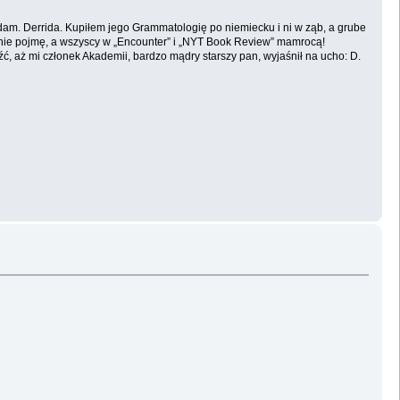
dam. Derrida. Kupiłem jego Grammatologię po niemiecku i ni w ząb, a grube
c nie pojmę, a wszyscy w „Encounter” i „NYT Book Review” mamrocą!
eźć, aż mi członek Akademii, bardzo mądry starszy pan, wyjaśnił na ucho: D.