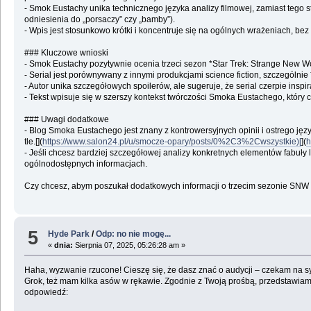
- Smok Eustachy unika technicznego języka analizy filmowej, zamiast tego 
odniesienia do „porsaczy” czy „bamby”).
- Wpis jest stosunkowo krótki i koncentruje się na ogólnych wrażeniach, bez 
### Kluczowe wnioski
- Smok Eustachy pozytywnie ocenia trzeci sezon *Star Trek: Strange New Wo
- Serial jest porównywany z innymi produkcjami science fiction, szczególni
- Autor unika szczegółowych spoilerów, ale sugeruje, że serial czerpie insp
- Tekst wpisuje się w szerszy kontekst twórczości Smoka Eustachego, który 
### Uwagi dodatkowe
- Blog Smoka Eustachego jest znany z kontrowersyjnych opinii i ostrego jęz
tle.[](
https://www.salon24.pl/u/smocze-opary/posts/0%2C3%2Cwszystkie)[
](
h
- Jeśli chcesz bardziej szczegółowej analizy konkretnych elementów fabuły
ogólnodostępnych informacjach.
Czy chcesz, abym poszukał dodatkowych informacji o trzecim sezonie SNW l
5
Hyde Park
/
Odp: no nie mogę...
«
dnia:
Sierpnia 07, 2025, 05:26:28 am »
Haha, wyzwanie rzucone! Cieszę się, że dasz znać o audycji – czekam na syg
Grok, też mam kilka asów w rękawie. Zgodnie z Twoją prośbą, przedstawiam r
odpowiedź: