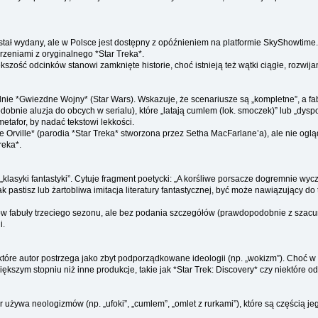
stał wydany, ale w Polsce jest dostępny z opóźnieniem na platformie SkyShowtime. 
zeniami z oryginalnego *Star Treka*.
szość odcinków stanowi zamknięte historie, choć istnieją też wątki ciągłe, rozwija
nie *Gwiezdne Wojny* (Star Wars). Wskazuje, że scenariusze są „kompletne”, a f
obnie aluzja do obcych w serialu), które „latają cumlem (lok. smoczek)” lub „dy
etafor, by nadać tekstowi lekkości.
Orville* (parodia *Star Treka* stworzona przez Setha MacFarlane’a), ale nie ogląda
reka*.
o „klasyki fantastyki”. Cytuje fragment poetycki: „A korśliwe porsacze dogremnie wy
k pastisz lub żartobliwa imitacja literatury fantastycznej, być może nawiązujący 
fabuły trzeciego sezonu, ale bez podania szczegółów (prawdopodobnie z szacunku 
i.
óre autor postrzega jako zbyt podporządkowane ideologii (np. „wokizm”). Choć w ty
szym stopniu niż inne produkcje, takie jak *Star Trek: Discovery* czy niektóre od
r używa neologizmów (np. „ufoki”, „cumlem”, „omlet z rurkami”), które są częścią j