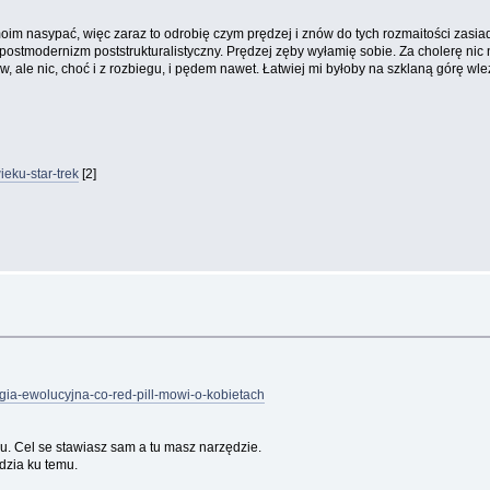
im nasypać, więc zaraz to odrobię czym prędzej i znów do tych rozmaitości zasia
 postmodernizm poststrukturalistyczny. Prędzej zęby wyłamię sobie. Za cholerę ni
w, ale nic, choć i z rozbiegu, i pędem nawet. Łatwiej mi byłoby na szklaną górę wl
eku-star-trek
[2]
ogia-ewolucyjna-co-red-pill-mowi-o-kobietach
lu. Cel se stawiasz sam a tu masz narzędzie.
dzia ku temu.