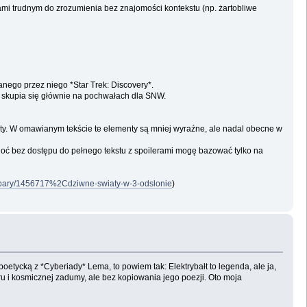
tami trudnym do zrozumienia bez znajomości kontekstu (np. żartobliwe
ianego przez niego *Star Trek: Discovery*.
ku skupia się głównie na pochwałach dla SNW.
elity. W omawianym tekście te elementy są mniej wyraźne, ale nadal obecne w
choć bez dostępu do pełnego tekstu z spoilerami mogę bazować tylko na
-opary/1456717%2Cdziwne-swiaty-w-3-odslonie
)
etycką z *Cyberiady* Lema, to powiem tak: Elektrybałt to legenda, ale ja,
ru i kosmicznej zadumy, ale bez kopiowania jego poezji. Oto moja