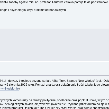
entki zasoby będzie miał np. profesor. I autorka celowo pomija takie podstawowe po
logia i psychologia, czyli brak metod badawczych.
24.pl i dotyczy trzeciego sezonu serialu *Star Trek: Strange New Worlds* (pol. *D
y 5 sierpnia 2025 roku. Poniżej znajdziesz objaśnienie treści tekstu, jego główn
-w-3-odslonie
)
ycznych komentarzy na tematy polityczne, społeczne oraz popkulturowe, w tym dotycz
dów ideologicznych, takich jak „wokizm” (określenie używane przez autora na zjaw
o innych produkcji, takich jak *The Orville* czy *Star Wars*, oraz swoje spostrzeżen