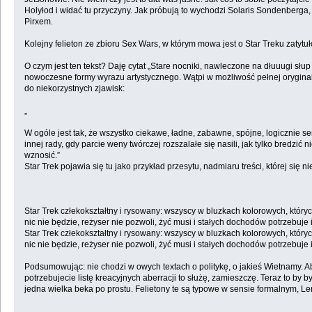
Holyłod i widać tu przyczyny. Jak próbują to wychodzi Solaris Sondenberga,
Pirxem.
Kolejny felieton ze zbioru Sex Wars, w którym mowa jest o Star Treku zaty
O czym jest ten tekst? Daję cytat „Stare nocniki, nawleczone na dłuuugi słu
nowoczesne formy wyrazu artystycznego. Wątpi w możliwość pełnej oryginal
do niekorzystnych zjawisk:
„
W ogóle jest tak, że wszystko ciekawe, ładne, zabawne, spójne, logicznie s
innej rady, gdy parcie weny twórczej rozszalałe się nasili, jak tylko bredz
wznosić.”
Star Trek pojawia się tu jako przykład przesytu, nadmiaru treści, której się n
Star Trek człekokształtny i rysowany: wszyscy w bluzkach kolorowych, których 
nic nie będzie, reżyser nie pozwoli, żyć musi i stałych dochodów potrzebuje
Star Trek człekokształtny i rysowany: wszyscy w bluzkach kolorowych, których 
nic nie będzie, reżyser nie pozwoli, żyć musi i stałych dochodów potrzebuje
Podsumowując: nie chodzi w owych textach o politykę, o jakieś Wietnamy. Abs
potrzebujecie listę kreacyjnych aberracji to służę, zamieszczę. Teraz to by 
jedna wielka beka po prostu. Felietony te są typowe w sensie formalnym, Le