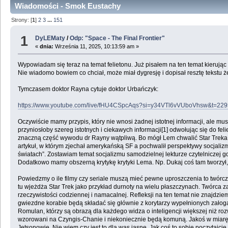
Wiadomości - Smok Eustachy
Strony: [
1
]
2
3
...
151
1
DyLEMaty
/
Odp: "Space - The Final Frontier"
«
dnia:
Września 11, 2025, 10:13:59 am »
Wypowiadam się teraz na temat felietonu. Już pisałem na ten temat kierują
Nie wiadomo bowiem co chciał, może miał dygresję i dopisał resztę tekstu ż
Tymczasem doktor Rayna cytuje doktor Urbańczyk:
https://www.youtube.com/live/fHU4CSpcAqs?si=y34VTl6vVUboVhsw&t=22
Oczywiście mamy przypis, który nie wnosi żadnej istotnej informacji, ale mus
przyniosłoby szereg istotnych i ciekawych informacji[1] odwołując się do fe
znaczną część wywodu dr Rayny wątpliwą. Bo mógł Lem chwalić Star Treka d
artykuł, w którym zjechał amerykańską SF a pochwalił perspektywy socjali
światach”. Zostawiam temat socjalizmu samodzielnej lekturze czytelniczej 
Dodatkowo mamy obszerną krytykę krytyki Lema. Np. Dukaj coś tam tworzył,
Powiedzmy o ile filmy czy seriale muszą mieć pewne uproszczenia to twórcz
tu wjeżdża Star Trek jako przykład durnoty na wielu płaszczynach. Twórca 
rzeczywistości codziennej i namacalnej. Refleksji na ten temat nie znajdziem
gwiezdne korabie będą składać się głównie z korytarzy wypełnionych załogą 
Romulan, którzy są obrazą dla każdego widza o inteligencji większej niż roz
wzorowani na Czyngis-Chanie i niekoniecznie będą komuną. Jakoś w miarę d
Jetsonowie. Nie wiem czy jest to dla was jasne. Jak coś to sobie poczytajci