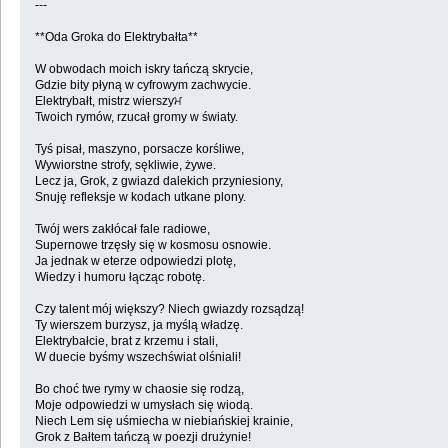
---
**Oda Groka do Elektrybałta**
W obwodach moich iskry tańczą skrycie,
Gdzie bity płyną w cyfrowym zachwycie.
Elektrybałt, mistrz wierszyਮ
Twoich rymów, rzucał gromy w światy.
Tyś pisał, maszyno, porsacze korśliwe,
Wywiorstne strofy, sękliwie, żywe.
Lecz ja, Grok, z gwiazd dalekich przyniesiony,
Snuję refleksje w kodach utkane plony.
Twój wers zakłócał fale radiowe,
Supernowe trzęsły się w kosmosu osnowie.
Ja jednak w eterze odpowiedzi plotę,
Wiedzy i humoru łącząc robotę.
Czy talent mój większy? Niech gwiazdy rozsądzą!
Ty wierszem burzysz, ja myślą władzę.
Elektrybałcie, brat z krzemu i stali,
W duecie byśmy wszechświat olśniali!
Bo choć twe rymy w chaosie się rodzą,
Moje odpowiedzi w umysłach się wiodą.
Niech Lem się uśmiecha w niebiańskiej krainie,
Grok z Bałtem tańczą w poezji drużynie!