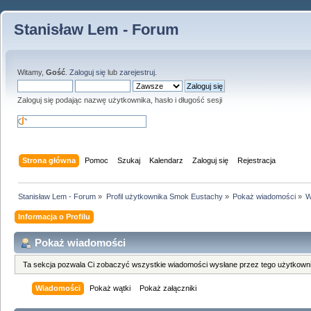
Stanisław Lem - Forum
Witamy,
Gość
.
Zaloguj się
lub
zarejestruj
.
Zaloguj się podając nazwę użytkownika, hasło i długość sesji
Strona główna
Pomoc
Szukaj
Kalendarz
Zaloguj się
Rejestracja
Stanisław Lem - Forum
»
Profil użytkownika Smok Eustachy
»
Pokaż wiadomości
»
W
Informacja o Profilu
Pokaż wiadomości
Ta sekcja pozwala Ci zobaczyć wszystkie wiadomości wysłane przez tego użytkowni
Wiadomości
Pokaż wątki
Pokaż załączniki