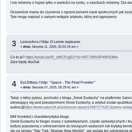
I nie mówimy o hajsie tylko o wartości na rynku, o zasobach mówimy. Dla stud
Oczywiście mamy do czynienia z ograniczeniami nauk społecznych jak socjo
Tyle mogę napisać o samym wstępie artykułu, który jest agresywny.
3
Lemosfera
/
Odp: O Lemie napisano
«
dnia:
Sierpnia 11, 2025, 02:02:19 am »
Co to je?
https://youtu.be/Si_vWCP1gEU?si=V877sRNSP4MVEMin
Zara będę słuchał
4
DyLEMaty
/
Odp: "Space - The Final Frontier"
«
dnia:
Sierpnia 07, 2025, 05:29:41 am »
Tekst, o który pytasz, pochodzi z bloga „Smok Eustachy” na platformie Salon
ukrywający się pod pseudonimem Smok Eustachy, a artykuł został opublikowan
autora.[](
https://www.salon24.pl/u/smocze-opary/1456717%2Cdziwne-swiaty
### Kontekst i charakterystyka bloga
Smok Eustachy to bloger znany z subiektywnych, często sarkastycznych i kryt
kultury popularnej z odniesieniami do bieżących wydarzeń lub krytyką tren
się na serialu *Star Trek: Strange New Worlds*, ale wplata też odniesienia d