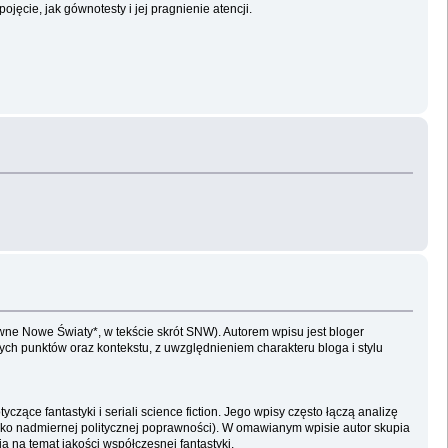
jęcie, jak gównotesty i jej pragnienie atencji.
ziwne Nowe Światy*, w tekście skrót SNW). Autorem wpisu jest bloger
ych punktów oraz kontekstu, z uwzględnieniem charakteru bloga i stylu
ące fantastyki i seriali science fiction. Jego wpisy często łączą analizę
isko nadmiernej politycznej poprawności). W omawianym wpisie autor skupia
ia na temat jakości współczesnej fantastyki.