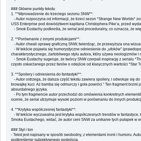
### Główne punkty tekstu
1. **Wprowadzenie do trzeciego sezonu SNW**:
- Autor rozpoczyna od informacji, że trzeci sezon *Strange New Worlds* zo
USS Enterprise pod dowództwem kapitana Christophera Pike’a, przed wydar
- Smok Eustachy podkreśla, że serial jest proceduralny, co oznacza, że więk
2. **Porównanie z innymi produkcjami**:
- Autor chwali oprawę graficzną SNW, twierdząc, że przewyższa ona wizual
- W tekście pojawia się humorystyczne odniesienie do „ufoków” (prawdopod
charakterystycznego, żartobliwego stylu autora, który używa neologizmów i m
- Smok Eustachy sugeruje, że twórcy SNW czerpali inspirację z serialu *The 
często oskarżanego przez fanów o odejście od klasycznych wartości *Star T
3. **Spoilery i odniesienia do fantastyki**:
- Autor ostrzega, że dalsza część tekstu zawiera spoilery, i odwołuje się d
browajkę kuci. Aż bamba się odmurczy i goła powróci.” Ten fragment brzmi ja
absurdalnego języka.
- Po tym fragmencie autor przechodzi do omówienia konkretnych elementów 
ocenie, że serial utrzymuje wysoki poziom w porównaniu do innych produkcj
4. **Krytyka współczesnej fantastyki**:
- W tekście wyczuwalna jest krytyka współczesnych trendów w fantastyce, kt
Smoka Eustachego, widać, że autor ceni SNW za unikanie tych pułapek w więk
### Styl i ton
- Tekst jest napisany w sposób swobodny, z elementami ironii i humoru. Auto
podkreślenie subiektywnego podejścia.