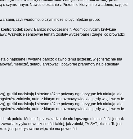
 o czymś innym. Nawet to ostatnie z Pirxem, o którym nie wiadomo, czy jest
 warsami, czyli wiadomo, o czym może to być. Będzie grubo:
 w kontrprzodek sowy. Bardzo nowoczesne.”. Podmiot liryczny krytykuje
awy. Wszystkie sensowne tematy zostały wyczerpane i zajęte, co prowadzi
zostało napisane i wydane bardzo dawno temu gdziesik, więc teraz nie ma
o malować, mendzić, defabularyzować i potworne praramoty na piedestały
zą), guziki naciskają i straśne różne potwory ogniorzygne ich atakują, ale
ngsterów załatwia, auto, z którym on rozmowy wiedzie, pędy w tę i we w tę.
zą), guziki naciskają i straśne różne potwory ogniorzygne ich atakują, ale
ngsterów załatwia, auto, z którym on rozmowy wiedzie, pędy w tę i we w tę.
i brak polotu. Mnie też przeszkadza ale nic lepszego nie ma. Jeśli jednak
awarta krytyka nowoczesności takiej, jak zaimki, TV SAT, etc etc. To jest
tko to jest przerysowane więc nie ma pewności: