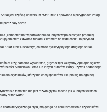
Serial jest częścią uniwersum *Star Trek* i opowiada o przygodach załogi
ne przez cały sezon.
abuła „kompetentna” w porównaniu do innych współczesnych produkcji.
sponują omletem z dwoma rurkami z kremem na widelcach”. To przykład
li *Star Trek: Discovery*, co może być krytyką tego drugiego serialu,
czkaśnie! Trzy, samołóż wywiorstne, gręzacz tęci wzdyżmy, Apelajda sękliwa
do twórczości Stanisława Lema lub innych autorów, którzy używali podobnego,
dla czytelników, którzy nie chcą spoilerów). Skupia się na ogólnej
m wpisie temat ten nie jest rozwinięty tak mocno jak w innych tekstach
słony *Star Wars*.
ego charakterystycznego stylu, mającego na celu rozbawienie czytelników i