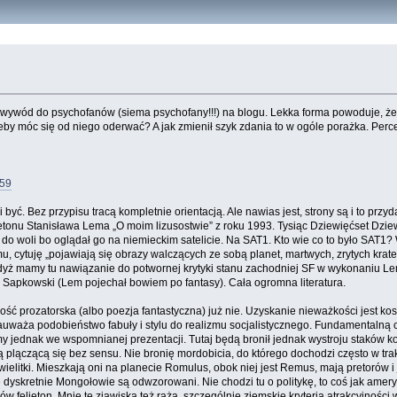
c wywód do psychofanów (siema psychofany!!!) na blogu. Lekka forma powoduje, że 
eby móc się od niego oderwać? A jak zmienił szyk zdania to w ogóle porażka. Perc
959
i być. Bez przypisu tracą kompletnie orientacją. Ale nawias jest, strony są i to prz
lietonu Stanisława Lema „O moim lizusostwie” z roku 1993. Tysiąc Dziewięćset Dziewi
o woli bo oglądał go na niemieckim satelicie. Na SAT1. Kto wie co to było SAT1?
zmu, cytuję „pojawiają się obrazy walczących ze sobą planet, martwych, zrytych k
gdyż mamy tu nawiązanie do potwornej krytyki stanu zachodniej SF w wykonaniu Lem
 Sapkowski (Lem pojechał bowiem po fantasy). Cała ogromna literatura.
ość prozatorska (albo poezja fantastyczna) już nie. Uzyskanie nieważkości jest 
zauważa podobieństwo fabuły i stylu do realizmu socjalistycznego. Fundamentalną
y jednak we wspomnianej prezentacji. Tutaj będą bronił jednak wystroju staków kosm
plączącą się bez sensu. Nie bronię mordobicia, do którego dochodzi często w trakc
wielitki. Mieszkają oni na planecie Romulus, obok niej jest Remus, mają pretorów i
yskretnie Mongołowie są odwzorowani. Nie chodzi tu o politykę, to coś jak amery
e ów felieton. Mnie te zjawiska też rażą, szczególnie ziemskie kryteria atrakcyjno