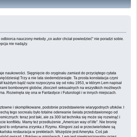
odbiorca nauczony metody „co autor chciał powiedzieć” nie poradzi sobie.
epcja nie nadąży.
ydaje naukowości. Sięgnięcie do oryginału zamiast do przyciętego cytata
ęćdziesiąt Trzy a nie lata siedemdziesiąte. Ta prosta konstatacja czyni
 W każdym bądź razie rozpoczyna się od roku 1953, w którym Lem napisał
raterami bombowymi globów, zboczeń seksualnych na wszystkich możliwych
a. Rozwinęła się ona w Fantastyce i Futurologii i w innych miejscach.
kosztowne i skomplikowane, podobnie przedstawienie wiarygodnych ufoków. I
 cechą tego socrealu było totalne oderwanie świata przedstawionego od
icznych: teraz jest taki, ale za 300 lat technika się może się rozwinąć i
ie konfliktu. Mamy też przedłużenie „American way of life”. Nie bronię
 jest to ordynarna zrzynka z Rzymu. Klingoni zaś w przeciwieństwie są
kańska restauracja w prekłelach. Wszędzie jest Ameryka. Coś jak
ści wśród gwiazd. Ufokówy w miniówach. Lem jest nieekranizowalny przez