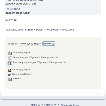
Zaczęty przez głos_z_sali
Od Kagana
Zaczęty przez Kagan
Strony: [
1
]
Stanisław Lem - Forum
»
Polski
»
Hyde Park
»
Wyszalnia
Skocz do:
Normalny wątek
Gorący wątek (Więcej niż 10 odpowiedzi)
Bardzo gorący wątek (Więcej niż 25 odpowiedzi)
Zamknięty wątek
Wątek przyklejony
Ankieta
SMF 2.0.18
|
SMF © 2015
,
Simple Machines