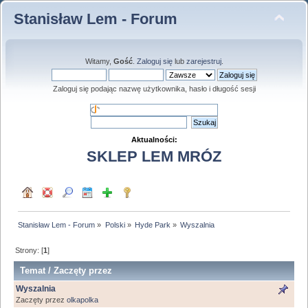
Stanisław Lem - Forum
Witamy,
Gość
.
Zaloguj się
lub
zarejestruj
.
Zaloguj się podając nazwę użytkownika, hasło i długość sesji
Aktualności:
SKLEP LEM MRÓZ
Stanisław Lem - Forum
»
Polski
»
Hyde Park
»
Wyszalnia
Strony: [
1
]
Temat
/
Zaczęty przez
Wyszalnia
Zaczęty przez
olkapolka