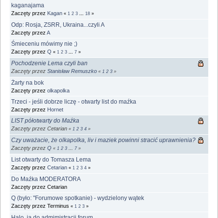
kaganajama
Zaczęty przez
Kagan
«
1
2
3
...
18
»
Odp: Rosja, ZSRR, Ukraina...czyli A
Zaczęty przez
A
Śmieceniu mówimy nie ;)
Zaczęty przez
Q
«
1
2
3
...
7
»
Pochodzenie Lema czyli ban
Zaczęty przez
Stanisław Remuszko
«
1
2
3
»
Żarty na bok
Zaczęty przez
olkapolka
Trzeci - jeśli dobrze liczę - otwarty list do maźka
Zaczęty przez
Hornet
LIST półotwarty do Maźka
Zaczęty przez Cetarian
«
1
2
3
4
»
Czy uważacie, że olkapolka, liv i maziek powinni stracić uprawnienia?
Zaczęty przez
Q
«
1
2
3
...
7
»
List otwarty do Tomasza Lema
Zaczęty przez
Cetarian
«
1
2
3
4
»
Do Maźka MODERATORA
Zaczęty przez Cetarian
Q (było: "Forumowe spotkanie) - wydzielony wątek
Zaczęty przez Terminus
«
1
2
3
»
Halo, ja do admimistracji forum