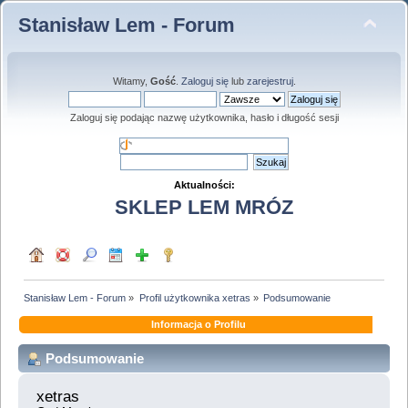
Stanisław Lem - Forum
Witamy,
Gość
.
Zaloguj się
lub
zarejestruj
.
Zaloguj się podając nazwę użytkownika, hasło i długość sesji
Aktualności:
SKLEP LEM MRÓZ
Stanisław Lem - Forum
»
Profil użytkownika xetras
»
Podsumowanie
Informacja o Profilu
Podsumowanie
xetras 